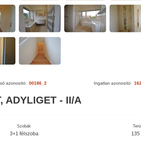
ső azonosító:
00186_2
Ingatlan azonosító:
16
 ADYLIGET - II/A
Szobák
Terü
3+1 félszoba
135