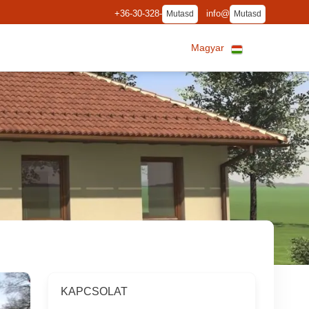
+36-30-328-
info@
Mutasd
Mutasd
Magyar
KAPCSOLAT