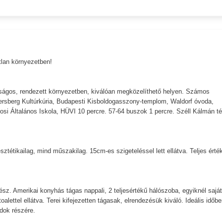
tlan környezetben!
tonságos, rendezett környezetben, kiválóan megközelíthető helyen. Számos
ersberg Kultúrkúria, Budapesti Kisboldogasszony-templom, Waldorf óvoda,
i Általános Iskola, HÜVI 10 percre. 57-64 buszok 1 percre. Széll Kálmán té
ztétikailag, mind műszakilag. 15cm-es szigeteléssel lett ellátva. Teljes érté
ész. Amerikai konyhás tágas nappali, 2 teljesértékű hálószoba, egyiknél saját
alettel ellátva. Terei kifejezetten tágasak, elrendezésük kiváló. Ideális időbe
ádok részére.