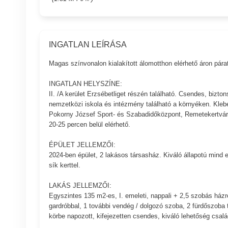
INGATLAN LEÍRÁSA
Magas színvonalon kialakított álomotthon elérhető áron pára
INGATLAN HELYSZÍNE:
II. /A kerület Erzsébetliget részén található. Csendes, biz
nemzetközi iskola és intézmény található a környéken. Kleb
Pokorny József Sport- és Szabadidőközpont, Remetekertváros
20-25 percen belül elérhető.
ÉPÜLET JELLEMZŐI:
2024-ben épület, 2 lakásos társasház. Kiváló állapotú mind es
sík kerttel.
LAKÁS JELLEMZŐI:
Egyszintes 135 m2-es, I. emeleti, nappali + 2,5 szobás házr
gardróbbal, 1 további vendég / dolgozó szoba, 2 fürdőszoba to
körbe napozott, kifejezetten csendes, kiváló lehetőség csal