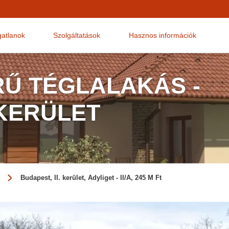
gatlanok
Szolgáltatások
Hasznos információk
Ű TÉGLALAKÁS -
 KERÜLET
Budapest, II. kerület, Adyliget - II/A, 245 M Ft