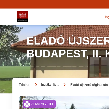
In
ELADÓ ÚJSZER
BUDAPEST, II.
Főoldal
Eladó újszerű téglalakás
Ingatlan lista
ALKALMI VÉTEL