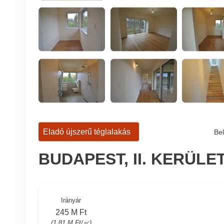
Eladó újszerű téglalakás
Bel
BUDAPEST, II. KERÜLET,
Irányár
245 M Ft
(1.81 M Ft/㎡)