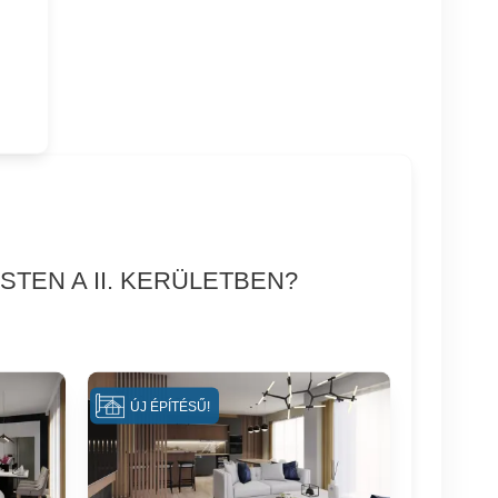
TEN A II. KERÜLETBEN?
ÚJ ÉPÍTÉSŰ!