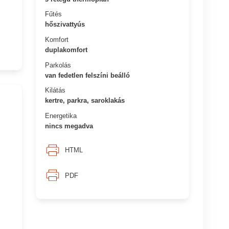
Fűtés
hőszivattyús
Komfort
duplakomfort
Parkolás
van fedetlen felszíni beálló
Kilátás
kertre, parkra, saroklakás
Energetika
nincs megadva
HTML
PDF