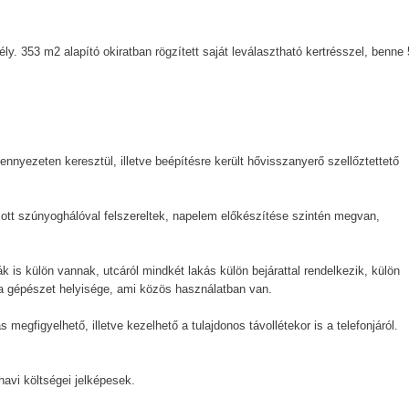
y. 353 m2 alapító okiratban rögzített saját leválasztható kertrésszel, benne 
nnyezeten keresztül, illetve beépítésre került hővisszanyerő szellőztettető
tt szúnyoghálóval felszereltek, napelem előkészítése szintén megvan,
 is külön vannak, utcáról mindkét lakás külön bejárattal rendelkezik, külön
l a gépészet helyisége, ami közös használatban van.
egfigyelhető, illetve kezelhető a tulajdonos távollétekor is a telefonjáról.
avi költségei jelképesek.