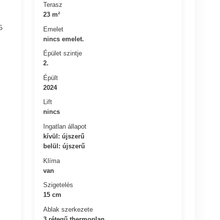
Terasz
23 m²
5
Emelet
nincs emelet.
Épület szintje
2.
Épült
2024
Lift
nincs
Ingatlan állapot
kívül: újszerű
belül: újszerű
Klíma
van
Szigetelés
15 cm
Ablak szerkezete
3 rétegű thermoplan