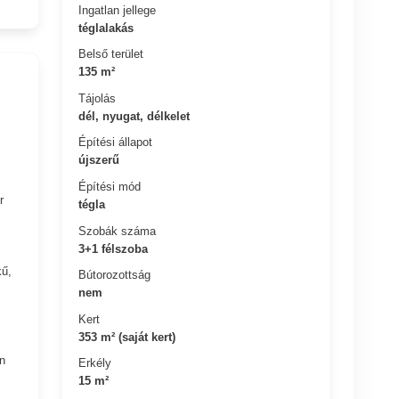
Ingatlan jellege
téglalakás
Belső terület
135 m²
Tájolás
dél, nyugat, délkelet
Építési állapot
újszerű
Építési mód
r
tégla
Szobák száma
3+1 félszoba
kű,
Bútorozottság
nem
Kert
353 m² (saját kert)
n
Erkély
15 m²