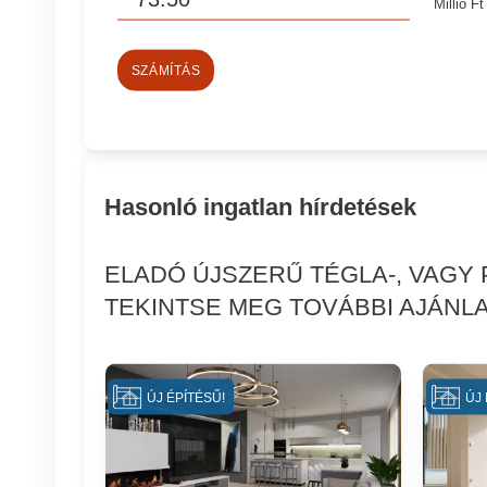
Millió Ft
SZÁMÍTÁS
Hasonló ingatlan hírdetések
ELADÓ ÚJSZERŰ TÉGLA-, VAGY 
TEKINTSE MEG TOVÁBBI AJÁNLA
ÚJ ÉPÍTÉSŰ!
ÚJ 