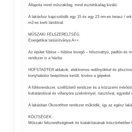
Állapota mind műszakilag, mind esztétikailag kiváló.
A lakáshoz kapcsolódik egy 15 és egy 23 nm-es terasz / erkél
m2-es kerti tárolóval.
MŰSZAKI FELSZERELTSÉG:
Energetikai tanúsítványa A++.
Az épület fűtése – hűtése levegő – hőszivattyú, padlón és me
rendszer is a házba.
HOFSTADTER ablakok, elektromos redőnyökkel és pliszírozo
konyhabútor beépítésre került, kivéve a gépeket.
A fűtésrendszer, szellőztető rendszer és a közüzemi mérőórák
kukatárolóval és villanyóra szekrénnyel, riasztóval, egyedü
A lakásban Okosotthon rendszer működik, így az egész lakás m
KÖLTSÉGEK:
Műszaki felszereltségének és kialakításának köszönhetően h