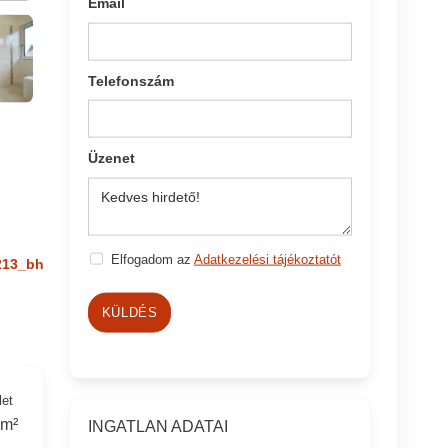
Email
Telefonszám
Üzenet
Elfogadom az
Adatkezelési tájékoztatót
213_bh
KÜLDÉS
let
 m²
INGATLAN ADATAI