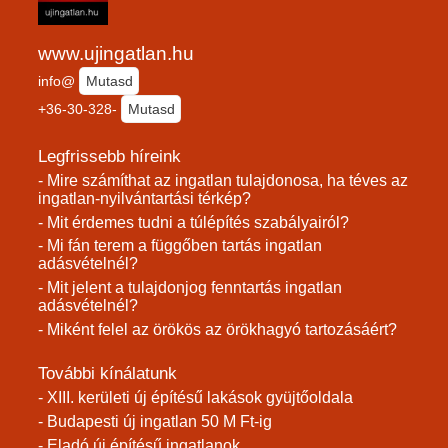
www.ujingatlan.hu
info@
Mutasd
+36-30-328-
Mutasd
Legfrissebb híreink
- Mire számíthat az ingatlan tulajdonosa, ha téves az
ingatlan-nyilvántartási térkép?
- Mit érdemes tudni a túlépítés szabályairól?
- Mi fán terem a függőben tartás ingatlan
adásvételnél?
- Mit jelent a tulajdonjog fenntartás ingatlan
adásvételnél?
- Miként felel az örökös az örökhagyó tartozásáért?
További kínálatunk
- XIII. kerületi új építésű lakások gyüjtőoldala
- Budapesti új ingatlan 50 M Ft-ig
- Eladó új építésű ingatlanok