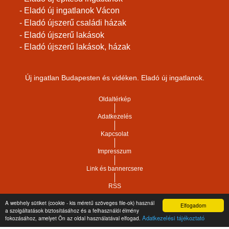
- Eladó új ingatlanok Vácon
- Eladó újszerű családi házak
- Eladó újszerű lakások
- Eladó újszerű lakások, házak
Új ingatlan Budapesten és vidéken. Eladó új ingatlanok.
Oldaltérkép
Adatkezelés
Kapcsolat
Impresszum
Link és bannercsere
RSS
A webhely sütiket (cookie - kis méretű szöveges file-ok) használ
Elfogadom
Vár-Köz Kft. - Ingatlan nyilvántartó, ügyviteli és
a szolgáltatások biztosításához és a felhasználói élmény
Copyright © 2021.
Adatkezelési tájékoztató
fokozásához, amelyet Ön az oldal használatával elfogad.
adminisztrációs szoftver