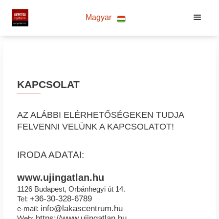
Magyar
KAPCSOLAT
AZ ALÁBBI ELÉRHETŐSÉGEKEN TUDJA
FELVENNI VELÜNK A KAPCSOLATOT!
IRODA ADATAI:
www.ujingatlan.hu
1126 Budapest, Orbánhegyi út 14.
+36-30-328-6789
Tel:
info@lakascentrum.hu
e-mail:
https://www.ujingatlan.hu
Web: