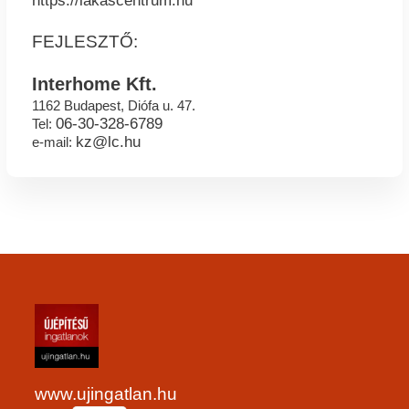
https://lakascentrum.hu
FEJLESZTŐ:
Interhome Kft.
1162 Budapest, Diófa u. 47.
06-30-328-6789
Tel:
kz@lc.hu
e-mail:
www.ujingatlan.hu