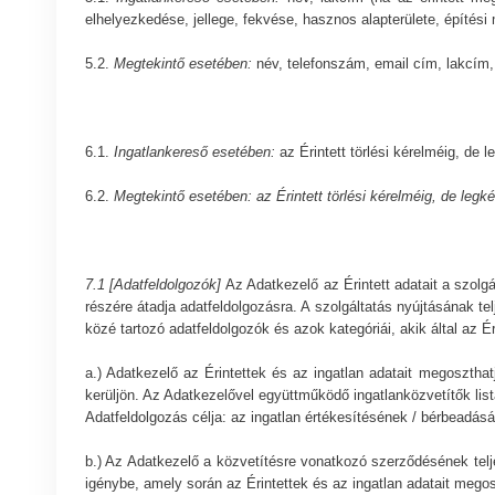
elhelyezkedése, jellege, fekvése, hasznos alapterülete, építési 
5.2.
Megtekintő esetében:
név, telefonszám, email cím, lakcím
6.1.
Ingatlankereső esetében:
az Érintett törlési kérelméig, de 
6.2.
Megtekintő esetében: az Érintett törlési kérelméig, de legk
7.1 [Adatfeldolgozók]
Az Adatkezelő az Érintett adatait a szol
részére átadja adatfeldolgozásra. A szolgáltatás nyújtásának t
közé tartozó adatfeldolgozók és azok kategóriái, akik által az Ér
a.) Adatkezelő az Érintettek és az ingatlan adatait megosztha
kerüljön. Az Adatkezelővel együttműködő ingatlanközvetítők lis
Adatfeldolgozás célja: az ingatlan értékesítésének / bérbeadás
b.) Az Adatkezelő a közvetítésre vonatkozó szerződésének te
igénybe, amely során az Érintettek és az ingatlan adatait megos