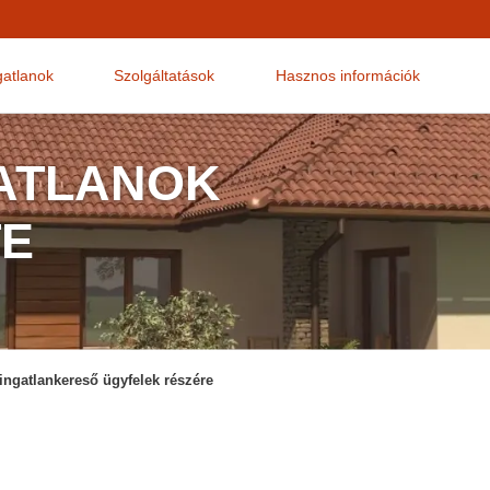
gatlanok
Szolgáltatások
Hasznos információk
GATLANOK
E
 ingatlankereső ügyfelek részére