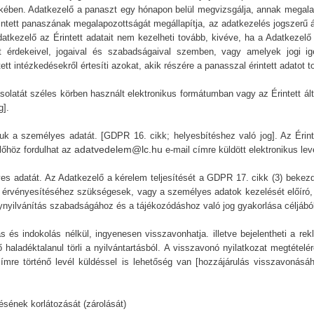
rdekében. Adatkezelő a panaszt egy hónapon belül megvizsgálja, annak megala
intett panaszának megalapozottságát megállapítja, az adatkezelés jogszerű áll
datkezelő az Érintett adatait nem kezelheti tovább, kivéve, ha a Adatkezelő
tt érdekeivel, jogaival és szabadságaival szemben, vagy amelyek jogi i
t intézkedésekről értesíti azokat, akik részére a panasszal érintett adatot t
solatát széles körben használt elektronikus formátumban vagy az Érintett 
g].
juk a személyes adatát. [GDPR 16. cikk; helyesbítéshez való jog]. Az Érin
adatvedelem@lc.hu
lőhöz fordulhat az
e-mail címre küldött elektronikus lev
élyes adatát. Az Adatkezelő a kérelem teljesítését a GDPR 17. cikk (3) beke
, érvényesítéséhez szükségesek, vagy a személyes adatok kezelését előíró, 
nynyilvánítás szabadságához és a tájékozódáshoz való jog gyakorlása céljából
zás és indokolás nélkül, ingyenesen visszavonhatja. illetve bejelentheti a r
aladéktalanul törli a nyilvántartásból. A visszavonó nyilatkozat megtételér
ímre történő levél küldéssel is lehetőség van [hozzájárulás visszavonásáh
ésének korlátozását (zárolását)