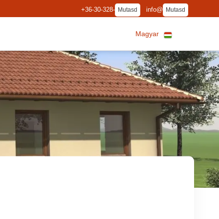
+36-30-328-
info@
Mutasd
Mutasd
Magyar