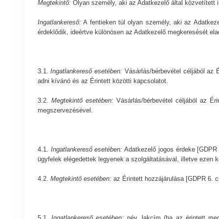
Megtekintő:
Olyan személy, aki az Adatkezelő által közvetített 
Ingatlankereső:
A fentieken túl olyan személy, aki az Adatkeze
érdeklődik, ideértve különösen az Adatkezelő megkeresését eladás
3.1.
Ingatlankereső esetében:
Vásárlás/bérbevétel céljából az Ér
adni kívánó és az Érintett közötti kapcsolatot.
3.2.
Megtekintő esetében:
Vásárlás/bérbevétel céljából az Ér
megszervezésével.
4.1.
Ingatlankereső esetében:
Adatkezelő jogos érdeke [GDPR 6.
ügyfelek elégedettek legyenek a szolgáltatásával, illetve ezen k
4.2.
Megtekintő esetében:
az Érintett hozzájárulása [GDPR 6. ci
5.1.
Ingatlankereső esetében:
név, lakcím (ha az érintett mega