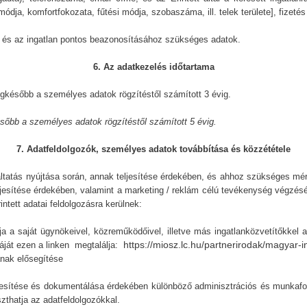
módja, komfortfokozata, fűtési módja, szobaszáma, ill. telek területe], fizeté
, és az ingatlan pontos beazonosításához szükséges adatok.
6. Az adatkezelés időtartama
legkésőbb a személyes adatok rögzítéstől számított 3 évig.
ésőbb a személyes adatok rögzítéstől számított 5 évig.
7. Adatfeldolgozók, személyes adatok továbbítása és közzététele
gáltatás nyújtása során, annak teljesítése érdekében, és ahhoz szükséges mé
eljesítése érdekében, valamint a marketing / reklám célú tevékenység végzé
intett adatai feldolgozásra kerülnek:
tja a saját ügynökeivel, közreműködőivel, illetve más ingatlanközvetítőkkel
https://miosz.lc.hu/partnerirodak/magyar-
táját ezen a linken megtalálja:
ának elősegítése
ljesítése és dokumentálása érdekében különböző adminisztrációs és munkaf
zthatja az adatfeldolgozókkal.