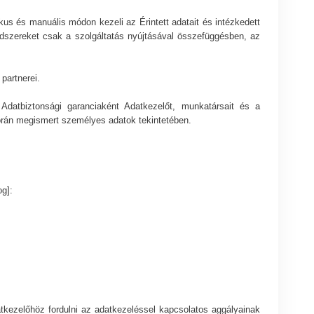
 és manuális módon kezeli az Érintett adatait és intézkedett
ndszereket csak a szolgáltatás nyújtásával összefüggésben, az
partnerei.
. Adatbiztonsági garanciaként Adatkezelőt, munkatársait és a
során megismert személyes adatok tekintetében.
og]:
atkezelőhöz fordulni az adatkezeléssel kapcsolatos aggályainak