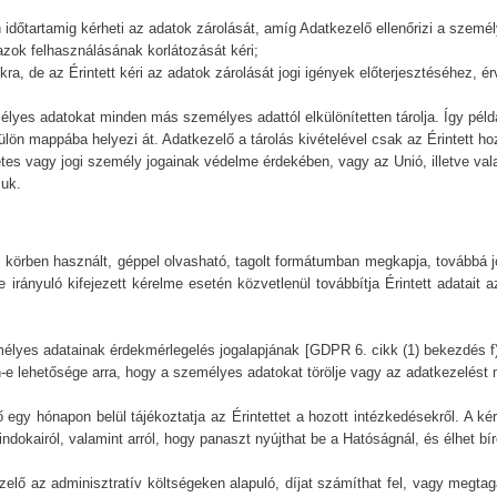
 időtartamig kérheti az adatok zárolását, amíg Adatkezelő ellenőrizi a szemé
 azok felhasználásának korlátozását kéri;
a, de az Érintett kéri az adatok zárolását jogi igények előterjesztéséhez,
mélyes adatokat minden más személyes adattól elkülönítetten tárolja. Így pé
ülön mappába helyezi át. Adatkezelő a tárolás kivételével csak az Érintett ho
 vagy jogi személy jogainak védelme érdekében, vagy az Unió, illetve vala
juk.
les körben használt, géppel olvasható, tagolt formátumban megkapja, továbbá
 irányuló kifejezett kérelme esetén közvetlenül továbbítja Érintett adatait
zemélyes adatainak érdekmérlegelés jogalapjának [GDPR 6. cikk (1) bekezdés f
-e lehetősége arra, hogy a személyes adatokat törölje vagy az adatkezelést
ő egy hónapon belül tájékoztatja az Érintettet a hozott intézkedésekről. A
dokairól, valamint arról, hogy panaszt nyújthat be a Hatóságnál, és élhet bíró
lő az adminisztratív költségeken alapuló, díjat számíthat fel, vagy megtaga