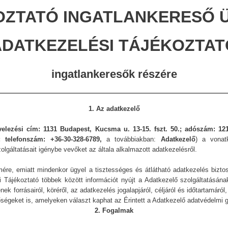
OZTATÓ INGATLANKERESŐ 
ADATKEZELÉSI TÁJÉKOZTAT
ingatlankeresők részére
1. Az adatkezelő
evelezési cím:
1131
Budapest
,
Kucsma u. 13-15. fszt. 50.
; adószám:
12
; telefonszám:
+36-30-328-6789
,
a továbbiakban:
Adatkezelő
) a vonat
lgáltatásait igénybe vevőket az általa alkalmazott adatkezelésről.
mére, emiatt mindenkor ügyel a tisztességes és átlátható adatkezelés bizt
i Tájékoztató többek között információt nyújt a Adatkezelő szolgáltatásána
 forrásairól, köréről, az adatkezelés jogalapjáról, céljáról és időtartamáró
tőségeket is, amelyeken választ kaphat az Érintett a Adatkezelő adatvédelmi g
2. Fogalmak