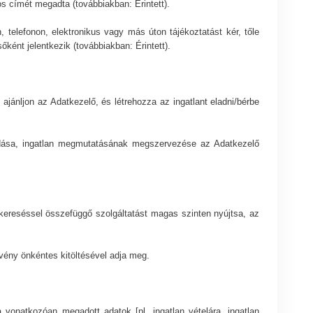
os címét megadta (továbbiakban: Érintett).
 telefonon, elektronikus vagy más úton tájékoztatást kér, tőle
őként jelentkezik (továbbiakban: Érintett).
 ajánljon az Adatkezelő, és létrehozza az ingatlant eladni/bérbe
kiadása, ingatlan megmutatásának megszervezése az Adatkezelő
kereséssel összefüggő szolgáltatást magas szinten nyújtsa, az
rvény önkéntes kitöltésével adja meg.
a vonatkozóan megadott adatok [pl. ingatlan vételára, ingatlan