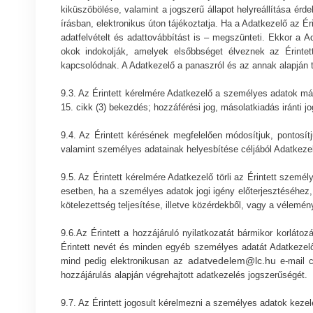
kiküszöbölése, valamint a jogszerű állapot helyreállítása é
írásban, elektronikus úton tájékoztatja. Ha a Adatkezelő az Ér
adatfelvételt és adattovábbítást is – megszünteti. Ekkor a A
okok indokolják, amelyek elsőbbséget élveznek az Érinte
kapcsolódnak. A Adatkezelő a panaszról és az annak alapján tet
9.3. Az Érintett kérelmére Adatkezelő a személyes adatok má
15. cikk (3) bekezdés; hozzáférési jog, másolatkiadás iránti jo
9.4. Az Érintett kérésének megfelelően módosítjuk, pontosít
valamint személyes adatainak helyesbítése céljából Adatkeze
9.5. Az Érintett kérelmére Adatkezelő törli az Érintett szem
esetben, ha a személyes adatok jogi igény előterjesztéséhez
kötelezettség teljesítése, illetve közérdekből, vagy a vélemé
9.6.Az Érintett a hozzájáruló nyilatkozatát bármikor korláto
Érintett nevét és minden egyéb személyes adatát Adatkezelő h
adatvedelem@lc.hu
mind pedig elektronikusan az
e-mail c
hozzájárulás alapján végrehajtott adatkezelés jogszerűségét.
9.7. Az Érintett jogosult kérelmezni a személyes adatok kezel