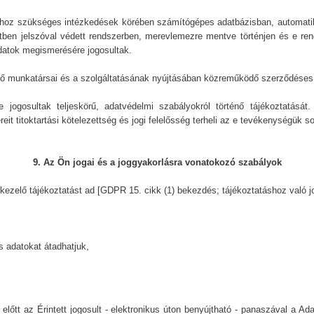
hoz szükséges intézkedések körében számítógépes adatbázisban, automatikus
setben jelszóval védett rendszerben, merevlemezre mentve történjen és e re
datok megismerésére jogosultak.
ő munkatársai és a szolgáltatásának nyújtásában közreműködő szerződéses 
 jogosultak teljeskörű, adatvédelmi szabályokról történő tájékoztatását
t titoktartási kötelezettség és jogi felelősség terheli az e tevékenységük 
9. Az Ön jogai és a joggyakorlásra vonatokozó szabályok
tkezelő tájékoztatást ad [GDPR 15. cikk (1) bekezdés; tájékoztatáshoz való j
s adatokat átadhatjuk,
lőtt az Érintett jogosult - elektronikus úton benyújtható - panaszával a Ad