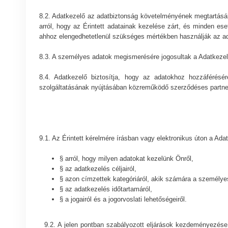
8.2. Adatkezelő az adatbiztonság követelményének megtartásá
arról, hogy az Érintett adatainak kezelése zárt, és minden e
ahhoz elengedhetetlenül szükséges mértékben használják az a
8.3. A személyes adatok megismerésére jogosultak a Adatkezel
8.4. Adatkezelő biztosítja, hogy az adatokhoz hozzáférésére
szolgáltatásának nyújtásában közreműködő szerződéses partnerei
9.1. Az Érintett kérelmére írásban vagy elektronikus úton a Ada
§ arról, hogy milyen adatokat kezelünk Önről,
§ az adatkezelés céljairól,
§ azon címzettek kategóriáról, akik számára a személye
§ az adatkezelés időtartamáról,
§ a jogairól és a jogorvoslati lehetőségeiről.
9.2. A jelen pontban szabályozott eljárások kezdeményezése e