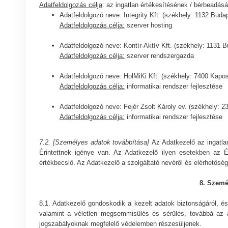
Adatfeldolgozás célja
: az ingatlan értékesítésének / bérbeadá
Adatfeldolgozó neve: Integrity Kft. (székhely: 1132 Budap
Adatfeldolgozás célja:
szerver hosting
Adatfeldolgozó neve: Kontír-Aktív Kft. (székhely: 1131 B
Adatfeldolgozás célja:
szerver rendszergazda
Adatfeldolgozó neve: HolMiKi Kft. (székhely: 7400 Kapos
Adatfeldolgozás célja:
informatikai rendszer fejlesztése
Adatfeldolgozó neve: Fejér Zsolt Károly ev. (székhely: 
Adatfeldolgozás célja:
informatikai rendszer fejlesztése
7.2. [Személyes adatok továbbítása]
Az Adatkezelő az ingatla
Érintettnek igénye van. Az Adatkezelő ilyen esetekben az Éri
értékbecslő. Az Adatkezelő a szolgáltató nevéről és elérhetőség
8. Szemé
8.1. Adatkezelő gondoskodik a kezelt adatok biztonságáról, é
valamint a véletlen megsemmisülés és sérülés, továbbá az a
jogszabályoknak megfelelő védelemben részesüljenek.