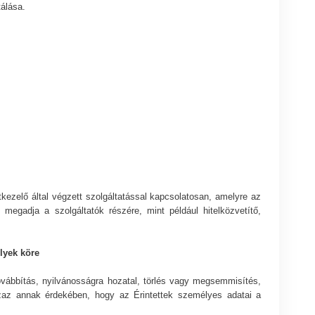
álása.
kezelő által végzett szolgáltatással kapcsolatosan, amelyre az
 megadja a szolgáltatók részére, mint például hitelközvetítő,
lyek köre
ovábbítás, nyilvánosságra hozatal, törlés vagy megsemmisítés,
azaz annak érdekében, hogy az Érintettek személyes adatai a