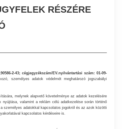
ÜGYFELEK RÉSZÉRE
Ó
190586-2-43
; cégjegyzékszám/EV.nyilvántartási szám:
01-09-
kozó, személyes adatok védelmét meghatározó jogszabályi
osítására, melynek alapvető követelménye az adatok kezelésére
k nyújtása, valamint a reklám célú adatkezelése során történő
l, a személyes adatokkal kapcsolatos jogokról és az azok közötti
yakorlatával kapcsolatos kérdéseire is.