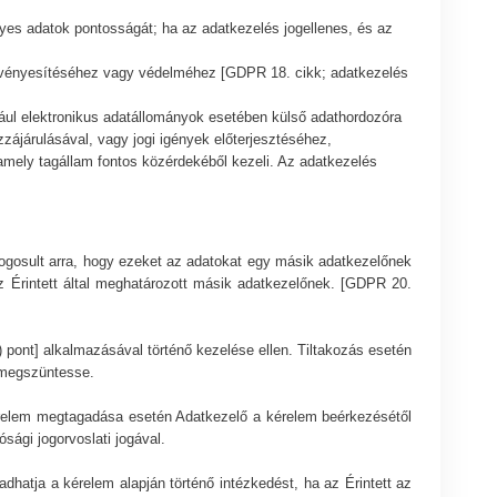
lyes adatok pontosságát; ha az adatkezelés jogellenes, és az
 érvényesítéséhez vagy védelméhez [GDPR 18. cikk; adatkezelés
ldául elektronikus adatállományok esetében külső adathordozóra
zzájárulásával, vagy jogi igények előterjesztéséhez,
mely tagállam fontos közérdekéből kezeli. Az adatkezelés
 jogosult arra, hogy ezeket az adatokat egy másik adatkezelőnek
 az Érintett által meghatározott másik adatkezelőnek. [GDPR 20.
) pont] alkalmazásával történő kezelése ellen. Tiltakozás esetén
 megszüntesse.
 kérelem megtagadása esetén Adatkezelő a kérelem beérkezésétől
sági jogorvoslati jogával.
dhatja a kérelem alapján történő intézkedést, ha az Érintett az