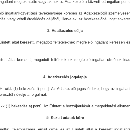
ingatlant megtekintette vagy akinek az Adatkezelő a közvetített ingatlan pont
lő ingatlanközvetítési tevékenysége körében az Adatkezelőtől személyesen,
i vagy vételi érdeklődés céljából, illetve aki az Adatkezelőnél ingatlankeres
3. Adatkezelés célja
intett által keresett, megadott feltételeknek megfelelő ingatlant keressen és
intett által keresett, megadott feltételeknek megfelelő ingatlan címének 
4. Adatkezelés jogalapja
 cikk (1) bekezdés f) pont]. Az Adatkezelő jogos érdeke, hogy az ingatlan
eresztül növelje a forgalmát.
kk (1) bekezdés a) pont]. Az Érintett a hozzájárulását a megtekintési elisme
5. Kezelt adatok köre
dta), telefonszáma, email címe, és az Érintett által a keresett ingatlanr