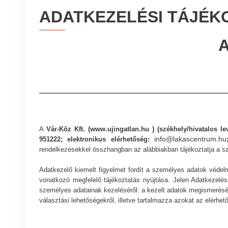
ADATKEZELÉSI TÁJÉK
A
Vár-Köz Kft.
(
www.ujingatlan.hu
) (székhely/hivatalos l
info@lakascentrum.hu
951222
; elektronikus elérhetőség:
rendelkezésekkel összhangban az alábbiakban tájékoztatja a szo
Adatkezelő kiemelt figyelmet fordít a személyes adatok védel
vonatkozó megfelelő tájékoztatás nyújtása. Jelen Adatkezelés
személyes adatainak kezeléséről: a kezelt adatok megismerésének
választási lehetőségekről, illetve tartalmazza azokat az elérhe