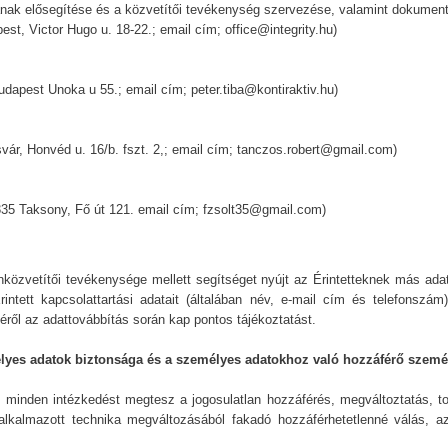
sának elősegítése és a közvetítői tevékenység szervezése, valamint dokument
est, Victor Hugo u. 18-22.; email cím; office@integrity.hu)
udapest Unoka u 55.; email cím; peter.tiba@kontiraktiv.hu)
vár, Honvéd u. 16/b. fszt. 2,; email cím; tanczos.robert@gmail.com)
2335 Taksony, Fő út 121. email cím; fzsolt35@gmail.com)
nközvetítői tevékenysége mellett segítséget nyújt az Érintetteknek más adat
ntett kapcsolattartási adatait (általában név, e-mail cím és telefonszám)
éről az adattovábbítás során kap pontos tájékoztatást.
lyes adatok biztonsága és a személyes adatokhoz való hozzáférő szemé
s minden intézkedést megtesz a jogosulatlan hozzáférés, megváltoztatás, t
lkalmazott technika megváltozásából fakadó hozzáférhetetlenné válás, 