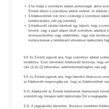
§ ha vitatja a személyes adatok pontosságát, akkor azon
Érintett ellenzi a személyes adatok törlését, és ehelyett
§ Adatkezelőnek már nincs szüksége a személyes adatokr
korlátozásához való jog (zárolás)]
§ Adatkezelő zárolási kérelmét úgy teljesíti, hogy a sze
kimenti, vagy a papír alapon tárolt személyes adatokat k
érvényesítéséhez vagy védelméhez, vagy más természetes
korlátozásának e feloldásáról előzetesen tájékoztatni fog
9.8. Az Érintett jogosult arra, hogy személyes adatait szé
továbbítsa. Ezen túlmenően Adatkezelő biztosítja, hogy erre
cikk (1) és (2) bekezdése; adathordozhatósághoz való jog].
9.9. Az Érintett jogosult arra, hogy bármikor tiltakozzon s
az Adatkezelő megvizsgálja azt, hogy az Adatkezelőnek van
9.10. Adatkezelő az Érintett kérelmének beérkezését követ
számított egy hónapon belül tájékoztatja Önt a megtagadás in
9.11. A joggyakorlás díjmentes. Bizonyos esetekben Adatkeze