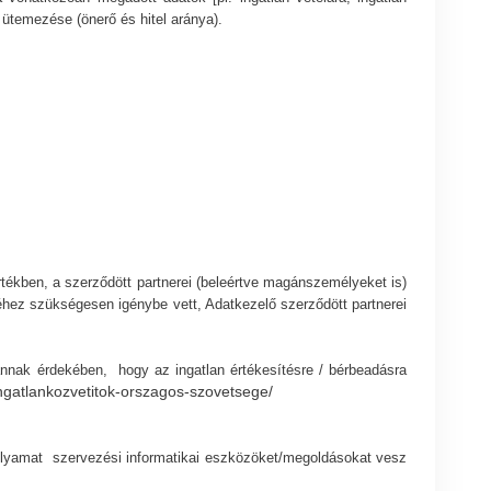
s ütemezése (önerő és hitel aránya).
rtékben, a szerződött partnerei (beleértve magánszemélyeket is)
séhez szükségesen igénybe vett, Adatkezelő szerződött partnerei
 annak érdekében, hogy az ingatlan értékesítésre / bérbeadásra
ingatlankozvetitok-orszagos-szovetsege/
olyamat szervezési informatikai eszközöket/megoldásokat vesz