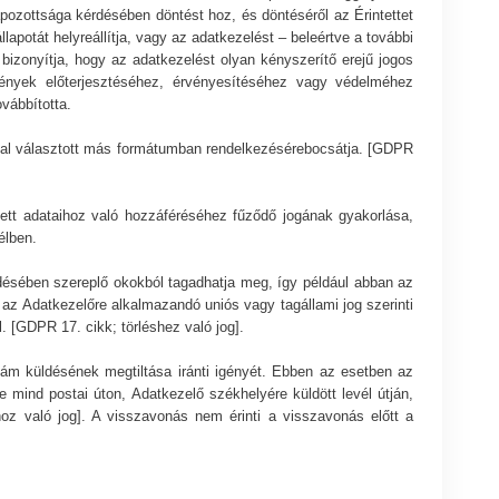
pozottsága kérdésében döntést hoz, és döntéséről az Érintettet
apotát helyreállítja, vagy az adatkezelést – beleértve a további
 bizonyítja, hogy az adatkezelést olyan kényszerítő erejű jogos
gények előterjesztéséhez, érvényesítéséhez vagy védelméhez
ovábbította.
által választott más formátumban rendelkezésérebocsátja. [GDPR
tett adataihoz való hozzáféréséhez fűződő jogának gyakorlása,
élben.
zdésében szereplő okokból tagadhatja meg, így például abban az
az Adatkezelőre alkalmazandó uniós vagy tagállami jog szerinti
. [GDPR 17. cikk; törléshez való jog].
eklám küldésének megtiltása iránti igényét. Ebben az esetben az
e mind postai úton, Adatkezelő székhelyére küldött levél útján,
oz való jog]. A visszavonás nem érinti a visszavonás előtt a