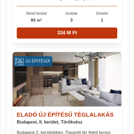
Belső terület
Szobák
Emelet
80 m²
3
1
334 M Ft
ÚJ ÉPÍTÉSŰ!
ELADÓ ÚJ ÉPÍTÉSŰ TÉGLALAKÁS
Budapest, II. kerület, Törökvész
Budapest 2. kerületében, Pasaréti tér felett keresi