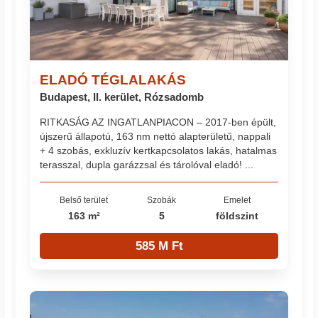
ELADÓ TÉGLALAKÁS
Budapest, II. kerület, Rózsadomb
RITKASÁG AZ INGATLANPIACON – 2017-ben épült,
újszerű állapotú, 163 nm nettó alapterületű, nappali
+ 4 szobás, exkluzív kertkapcsolatos lakás, hatalmas
terasszal, dupla garázzsal és tárolóval eladó! ...
Belső terület
Szobák
Emelet
163 m²
5
földszint
585 M Ft