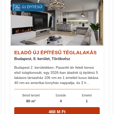
ÚJ ÉPÍTÉSŰ!
ELADÓ ÚJ ÉPÍTÉSŰ TÉGLALAKÁS
Budapest, II. kerület, Törökvész
Budapest 2. kerületében, Pasaréti tér felett keresi
első tulajdonosát, egy 2026-ban átadott új építésü 5
lakásos társasház 106 nm-es 1 emeleti luxus lakása.
40 nm-es amerikai konyhás nappalija, és 3 h...
Belső terület
Szobák
Emelet
80 m²
4
1
468 M Ft