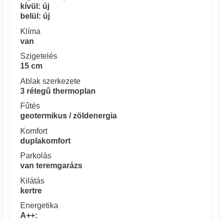
kívül: új
belül: új
Klíma
van
Szigetelés
15 cm
Ablak szerkezete
3 rétegű thermoplan
Fűtés
geotermikus / zöldenergia
Komfort
duplakomfort
Parkolás
van teremgarázs
Kilátás
kertre
Energetika
A++: