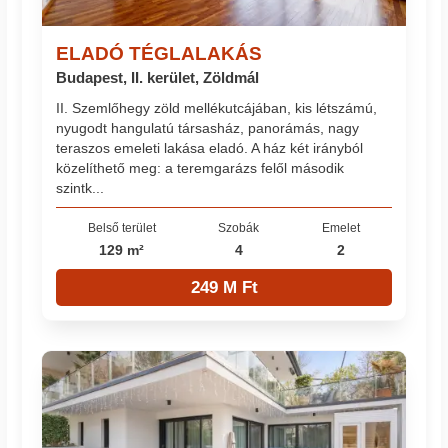
ELADÓ TÉGLALAKÁS
Budapest, II. kerület, Zöldmál
II. Szemlőhegy zöld mellékutcájában, kis létszámú,
nyugodt hangulatú társasház, panorámás, nagy
teraszos emeleti lakása eladó. A ház két irányból
közelíthető meg: a teremgarázs felől második
szintk...
Belső terület
Szobák
Emelet
129 m²
4
2
249 M Ft