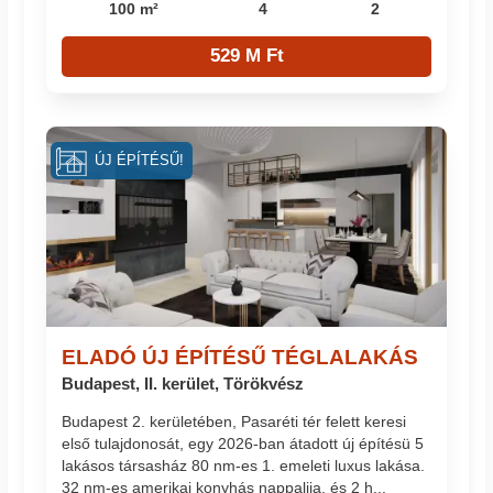
100 m²
4
2
529 M Ft
ÚJ ÉPÍTÉSŰ!
ELADÓ ÚJ ÉPÍTÉSŰ TÉGLALAKÁS
Budapest, II. kerület, Törökvész
Budapest 2. kerületében, Pasaréti tér felett keresi
első tulajdonosát, egy 2026-ban átadott új építésü 5
lakásos társasház 80 nm-es 1. emeleti luxus lakása.
32 nm-es amerikai konyhás nappalija, és 2 h...