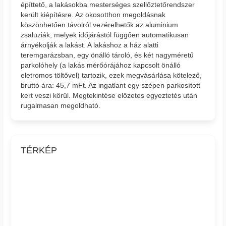
építtető, a lakásokba mesterséges szellőztetőrendszer
került kiépítésre. Az okosotthon megoldásnak
köszönhetően távolról vezérelhetők az aluminium
zsaluziák, melyek időjárástól függően automatikusan
árnyékolják a lakást. A lakáshoz a ház alatti
teremgarázsban, egy önálló tároló, és két nagyméretű
parkolóhely (a lakás mérőórájához kapcsolt önálló
eletromos töltővel) tartozik, ezek megvásárlása kötelező,
bruttó ára: 45,7 mFt. Az ingatlant egy szépen parkosított
kert veszi körül. Megtekintése előzetes egyeztetés után
rugalmasan megoldható.
TÉRKÉP