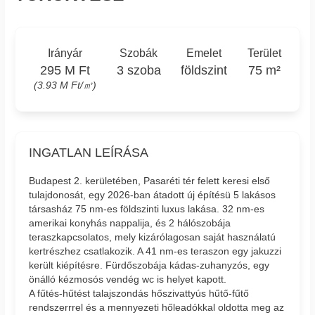
Irányár
Szobák
Emelet
Terület
295 M Ft
3 szoba
földszint
75 m²
(3.93 M Ft/㎡)
INGATLAN LEÍRÁSA
Budapest 2. kerületében, Pasaréti tér felett keresi első
tulajdonosát, egy 2026-ban átadott új építésü 5 lakásos
társasház 75 nm-es földszinti luxus lakása. 32 nm-es
amerikai konyhás nappalija, és 2 hálószobája
teraszkapcsolatos, mely kizárólagosan saját használatú
kertrészhez csatlakozik. A 41 nm-es teraszon egy jakuzzi
került kiépítésre. Fürdőszobája kádas-zuhanyzós, egy
önálló kézmosós vendég wc is helyet kapott.
A fűtés-hűtést talajszondás hőszivattyús hűtő-fűtő
rendszerrrel és a mennyezeti hőleadókkal oldotta meg az