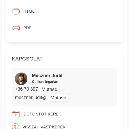
HTML
PDF
KAPCSOLAT
Meczner Judit
Callisto Ingatlan
Mutasd
+36 70 397
Mutasd
meczner.judit@
IDŐPONTOT KÉREK
VISSZAHÍVÁST KÉREK