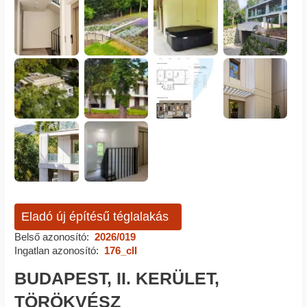
Eladó új építésű téglalakás
Belső azonosító:
2026/019
Ingatlan azonosító:
176_cll
BUDAPEST, II. KERÜLET,
TÖRÖKVÉSZ