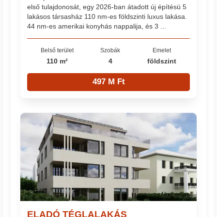
első tulajdonosát, egy 2026-ban átadott új építésü 5
lakásos társasház 110 nm-es földszinti luxus lakása.
44 nm-es amerikai konyhás nappalija, és 3 ...
Belső terület
Szobák
Emelet
110 m²
4
földszint
497 M Ft
ELADÓ TÉGLALAKÁS