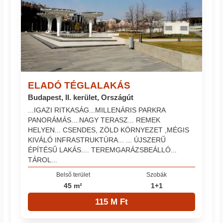
ELADÓ TÉGLALAKÁS
Budapest, II. kerület, Országút
...IGAZI RITKASÁG...MILLENÁRIS PARKRA
PANORÁMÁS....NAGY TERASZ... REMEK
HELYEN... CSENDES, ZÖLD KÖRNYEZET ,MÉGIS
KIVÁLÓ INFRASTRUKTÚRA... ... ÚJSZERŰ
ÉPÍTÉSŰ LAKÁS.... TEREMGARÁZSBEÁLLÓ...
TÁROL...
Belső terület
Szobák
45 m²
1+1
115 M Ft