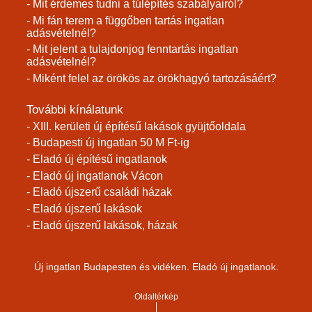
- Mit érdemes tudni a túlépítés szabályairól?
- Mi fán terem a függőben tartás ingatlan
adásvételnél?
- Mit jelent a tulajdonjog fenntartás ingatlan
adásvételnél?
- Miként felel az örökös az örökhagyó tartozásáért?
További kínálatunk
- XIII. kerületi új építésű lakások gyüjtőoldala
- Budapesti új ingatlan 50 M Ft-ig
- Eladó új építésű ingatlanok
- Eladó új ingatlanok Vácon
- Eladó újszerű családi házak
- Eladó újszerű lakások
- Eladó újszerű lakások, házak
Új ingatlan Budapesten és vidéken. Eladó új ingatlanok.
Oldaltérkép