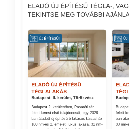
ELADÓ ÚJ ÉPÍTÉSŰ TÉGLA-, VA
TEKINTSE MEG TOVÁBBI AJÁNLA
ÚJ ÉPÍTÉSŰ!
ÚJ 
ELADÓ ÚJ ÉPÍTÉSŰ
ELAD
TÉGLALAKÁS
TÉG
Budapest, II. kerület, Törökvész
Budape
Budapest 2. kerületében, Pasaréti tér
Budapes
felett keresi első tulajdonosát, egy 2026-
felett k
ban átadott új építésü 5 lakásos társasház
ban áta
100 nm-es 2. emeleti luxus lakása. 31 nm-
80 nm-e