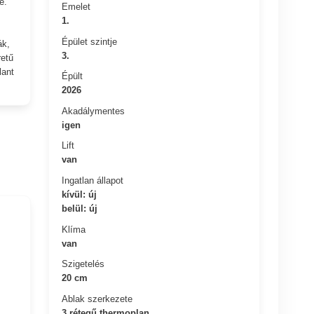
e.
Emelet
1.
Épület szintje
ák,
3.
retű
lant
Épült
2026
Akadálymentes
igen
Lift
van
Ingatlan állapot
kívül: új
belül: új
Klíma
van
Szigetelés
20 cm
Ablak szerkezete
3 rétegű thermoplan