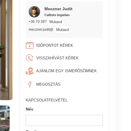
Meczner Judit
Callisto Ingatlan
Mutasd
+36 70 397
Mutasd
meczner.judit@
IDŐPONTOT KÉREK
VISSZAHÍVÁST KÉREK
AJÁNLOM EGY ISMERŐSÖMNEK
MEGOSZTÁS
KAPCSOLATFELVÉTEL
Név