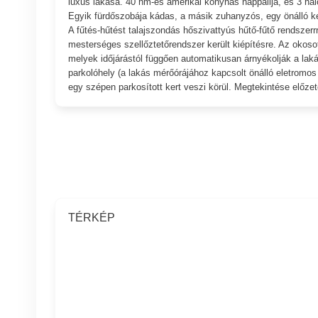
luxus lakása. 40 nm-es amerikai konyhás nappalija, és 3 hál
Egyik fürdőszobája kádas, a másik zuhanyzós, egy önálló k
A fűtés-hűtést talajszondás hőszivattyús hűtő-fűtő rendszer
mesterséges szellőztetőrendszer került kiépítésre. Az okos
melyek időjárástól függően automatikusan árnyékolják a laká
parkolóhely (a lakás mérőórájához kapcsolt önálló eletromos t
egy szépen parkosított kert veszi körül. Megtekintése előz
TÉRKÉP