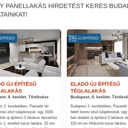
GY PANELLAKÁS HIRDETÉST KERES BUDAP
TAINKAT!
ÉPÍTÉSŰ!
ÚJ ÉPÍTÉSŰ!
Ó ÚJ ÉPÍTÉSŰ
ELADÓ ÚJ ÉPÍTÉSŰ
LALAKÁS
TÉGLALAKÁS
st, II. kerület, Törökvész
Budapest, II. kerület, Törökv
t 2. kerületében, Pasaréti tér
Budapest 2. kerületében, Pasaréti 
eresi első tulajdonosát, egy 2026-
felett keresi első tulajdonosát, eg
dott új építésü 5 lakásos társasház
ban átadott új építésü 5 lakásos t
s 1. emeleti luxus lakása. 32 nm-
110 nm-es földszinti luxus lakása.