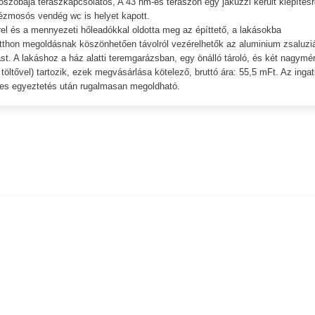
ószobája teraszkapcsolatos, A 43 nm-es teraszon egy jakuzzi került kiépítésr
ézmosós vendég wc is helyet kapott.
rrel és a mennyezeti hőleadókkal oldotta meg az építtető, a lakásokba
otthon megoldásnak köszönhetően távolról vezérelhetők az aluminium zsaluzi
st. A lakáshoz a ház alatti teremgarázsban, egy önálló tároló, és két nagymé
öltővel) tartozik, ezek megvásárlása kötelező, bruttó ára: 55,5 mFt. Az ingat
etes egyeztetés után rugalmasan megoldható.