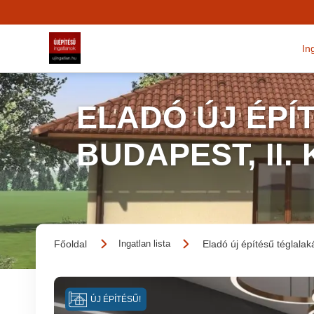
In
ELADÓ ÚJ ÉPÍ
BUDAPEST, II.
Főoldal
Eladó új építésű téglalak
Ingatlan lista
ÚJ ÉPÍTÉSŰ!