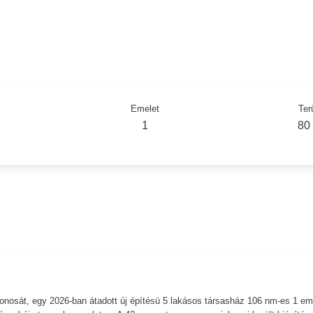
Emelet
Ter
1
80
ajdonosát, egy 2026-ban átadott új építésü 5 lakásos társasház 106 nm-es 1 em