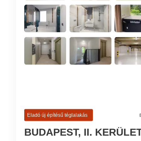
Eladó új építésű téglalakás
BUDAPEST, II. KERÜLE