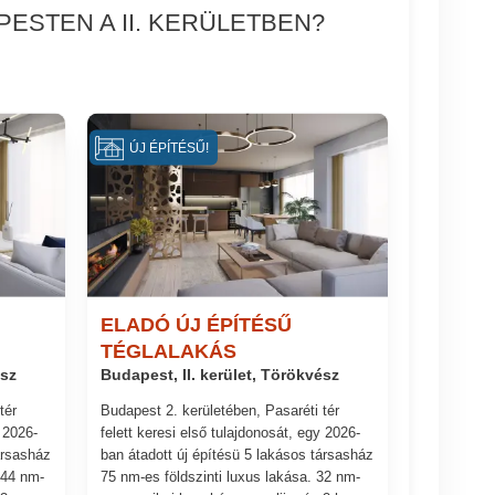
ESTEN A II. KERÜLETBEN?
ÚJ ÉPÍTÉSŰ!
ELADÓ ÚJ ÉPÍTÉSŰ
TÉGLALAKÁS
ész
Budapest, II. kerület, Törökvész
tér
Budapest 2. kerületében, Pasaréti tér
y 2026-
felett keresi első tulajdonosát, egy 2026-
ársasház
ban átadott új építésü 5 lakásos társasház
 44 nm-
75 nm-es földszinti luxus lakása. 32 nm-