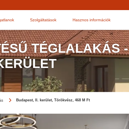
gatlanok
Szolgáltatások
Hasznos információk
TÉSŰ TÉGLALAKÁS -
 KERÜLET
ás
Budapest, II. kerület, Törökvész, 468 M Ft