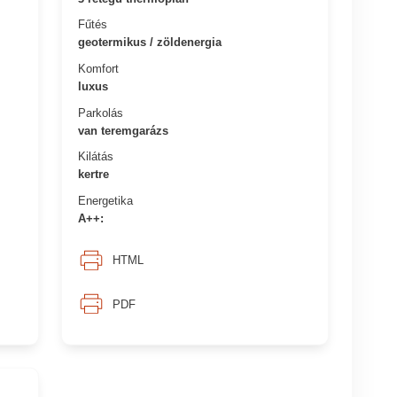
Fűtés
geotermikus / zöldenergia
Komfort
luxus
Parkolás
van teremgarázs
Kilátás
kertre
Energetika
A++:
HTML
PDF