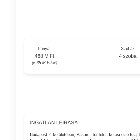
Irányár
Szobák
468 M Ft
4 szoba
(5.85 M Ft/㎡)
INGATLAN LEÍRÁSA
Budapest 2. kerületében, Pasaréti tér felett keresi első tul