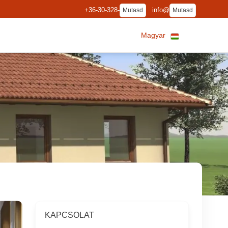
+36-30-328-
info@
Mutasd
Mutasd
Magyar
KAPCSOLAT