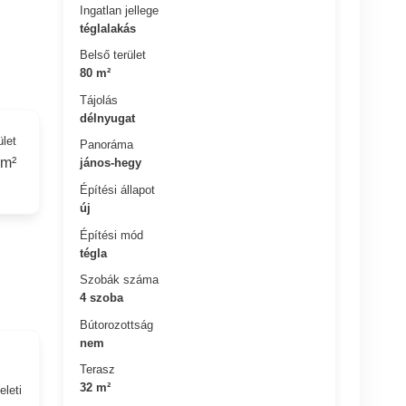
Ingatlan jellege
téglalakás
Belső terület
80 m²
Tájolás
délnyugat
ület
Panoráma
 m²
jános-hegy
Építési állapot
új
Építési mód
tégla
Szobák száma
4 szoba
Bútorozottság
nem
Terasz
32 m²
eleti