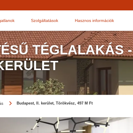
gatlanok
Szolgáltatások
Hasznos információk
TÉSŰ TÉGLALAKÁS -
 KERÜLET
ás
Budapest, II. kerület, Törökvész, 497 M Ft