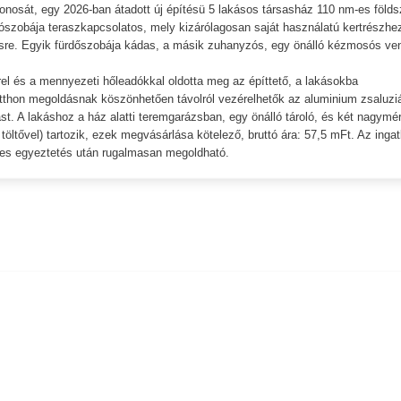
jdonosát, egy 2026-ban átadott új építésü 5 lakásos társasház 110 nm-es földsz
lószobája teraszkapcsolatos, mely kizárólagosan saját használatú kertrészhe
tésre. Egyik fürdőszobája kádas, a másik zuhanyzós, egy önálló kézmosós ve
rrel és a mennyezeti hőleadókkal oldotta meg az építtető, a lakásokba
otthon megoldásnak köszönhetően távolról vezérelhetők az aluminium zsaluzi
st. A lakáshoz a ház alatti teremgarázsban, egy önálló tároló, és két nagymé
öltővel) tartozik, ezek megvásárlása kötelező, bruttó ára: 57,5 mFt. Az ingat
etes egyeztetés után rugalmasan megoldható.