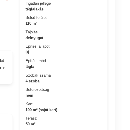
Ingatlan jellege
téglalakás
Belső terület
110 m²
Tájolás
délnyugat
Építési állapot
új
let
Építési mód
tégla
 m²
Szobák száma
4 szoba
Bútorozottság
nem
Kert
100 m² (saját kert)
Terasz
50 m²