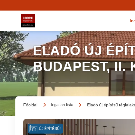
In
ELADÓ ÚJ ÉPÍ
BUDAPEST, II.
Főoldal
Eladó új építésű téglalak
Ingatlan lista
ÚJ ÉPÍTÉSŰ!