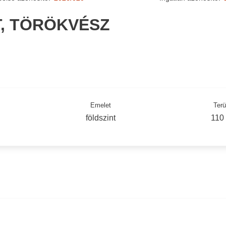
T, TÖRÖKVÉSZ
Emelet
Terü
földszint
110