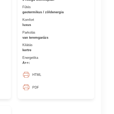
Fűtés
geotermikus / zöldenergia
Komfort
luxus
Parkolás
van teremgarázs
Kilátás
kertre
Energetika
A++:
HTML
PDF