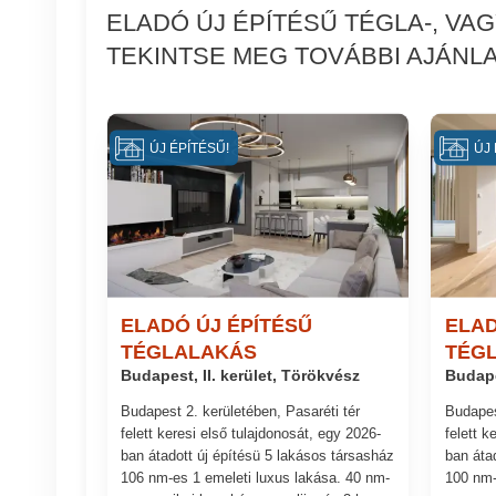
ELADÓ ÚJ ÉPÍTÉSŰ TÉGLA-, VA
TEKINTSE MEG TOVÁBBI AJÁNLA
ÚJ ÉPÍTÉSŰ!
ÚJ 
ELADÓ ÚJ ÉPÍTÉSŰ
ELAD
TÉGLALAKÁS
TÉG
Budapest, II. kerület, Törökvész
Budape
Budapest 2. kerületében, Pasaréti tér
Budapes
felett keresi első tulajdonosát, egy 2026-
felett k
ban átadott új építésü 5 lakásos társasház
ban áta
106 nm-es 1 emeleti luxus lakása. 40 nm-
100 nm-