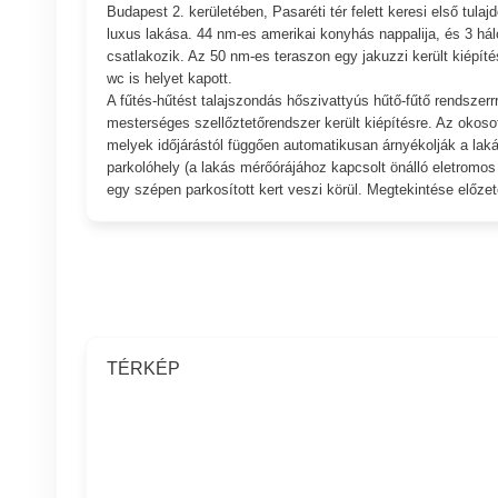
Budapest 2. kerületében, Pasaréti tér felett keresi első tula
luxus lakása. 44 nm-es amerikai konyhás nappalija, és 3 há
csatlakozik. Az 50 nm-es teraszon egy jakuzzi került kiépí
wc is helyet kapott.
A fűtés-hűtést talajszondás hőszivattyús hűtő-fűtő rendszer
mesterséges szellőztetőrendszer került kiépítésre. Az okos
melyek időjárástól függően automatikusan árnyékolják a laká
parkolóhely (a lakás mérőórájához kapcsolt önálló eletromos t
egy szépen parkosított kert veszi körül. Megtekintése előz
TÉRKÉP