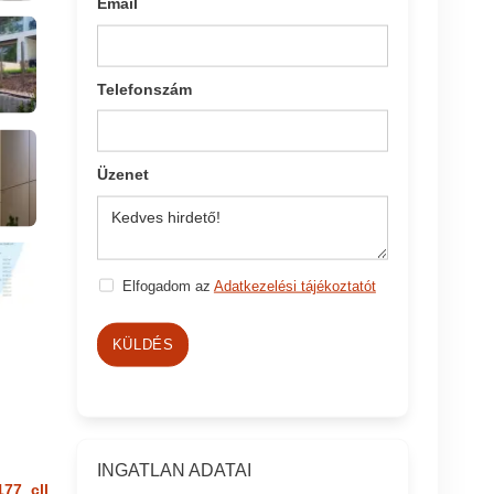
Email
Telefonszám
Üzenet
Elfogadom az
Adatkezelési tájékoztatót
KÜLDÉS
INGATLAN ADATAI
177_cll