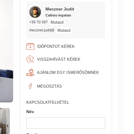
Meczner Judit
Callisto Ingatlan
Mutasd
+36 70 397
Mutasd
meczner.judit@
IDŐPONTOT KÉREK
VISSZAHÍVÁST KÉREK
AJÁNLOM EGY ISMERŐSÖMNEK
MEGOSZTÁS
KAPCSOLATFELVÉTEL
Név