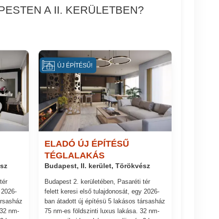
ESTEN A II. KERÜLETBEN?
ÚJ ÉPÍTÉSŰ!
ELADÓ ÚJ ÉPÍTÉSŰ
TÉGLALAKÁS
ész
Budapest, II. kerület, Törökvész
tér
Budapest 2. kerületében, Pasaréti tér
y 2026-
felett keresi első tulajdonosát, egy 2026-
ársasház
ban átadott új építésü 5 lakásos társasház
 32 nm-
75 nm-es földszinti luxus lakása. 32 nm-