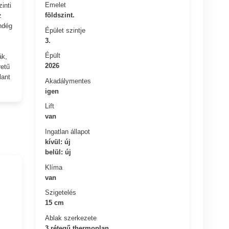
Emelet
inti
földszint.
z
ndég
Épület szintje
3.
Épült
ák,
2026
retű
lant
Akadálymentes
igen
Lift
van
Ingatlan állapot
kívül: új
belül: új
Klíma
van
Szigetelés
15 cm
Ablak szerkezete
3 rétegű thermoplan