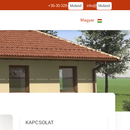
+36-30-328-
info@
Mutasd
Mutasd
Magyar
KAPCSOLAT