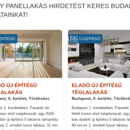
GY PANELLAKÁS HIRDETÉST KERES BUDAP
TAINKAT!
ÉPÍTÉSŰ!
ÚJ ÉPÍTÉSŰ!
Ó ÚJ ÉPÍTÉSŰ
ELADÓ ÚJ ÉPÍTÉSŰ
LALAKÁS
TÉGLALAKÁS
st, II. kerület, Törökvész
Budapest, II. kerület, Törökv
t 2. kerületében, Pasaréti tér
Budapest 2. kerületében, Pasaréti 
eresi első tulajdonosát, egy 2026-
felett keresi első tulajdonosát, eg
dott új építésü 5 lakásos társasház
ban átadott új építésü 5 lakásos t
es 2. emeleti luxus lakása. 31 nm-
80 nm-es 1. emeleti luxus lakása.