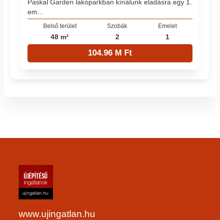
Paskal Garden lakóparkban kínálunk eladásra egy 1.
em...
Belső terület
Szobák
Emelet
48 m²
2
1
104.96 M Ft
www.ujingatlan.hu