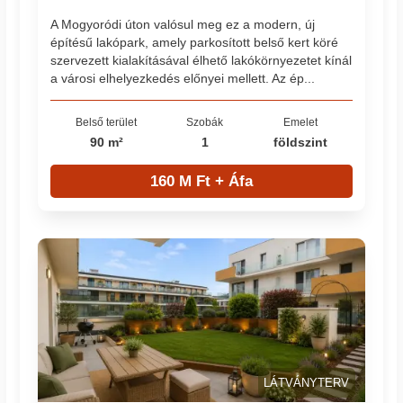
A Mogyoródi úton valósul meg ez a modern, új
építésű lakópark, amely parkosított belső kert köré
szervezett kialakításával élhető lakókörnyezetet kínál
a városi elhelyezkedés előnyei mellett. Az ép...
Belső terület
Szobák
Emelet
90 m²
1
földszint
160 M Ft + Áfa
LÁTVÁNYTERV