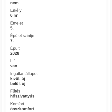
nem
Erkély
6 m²
Emelet
5.
Épület szintje
7.
Épült
2028
Lift
van
Ingatlan állapot
kívül: új
belül: új
Fűtés
hőszivattyús
Komfort
összkomfort