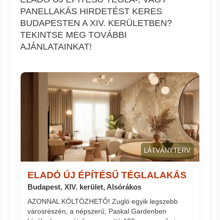
PANELLAKÁS HIRDETÉST KERES
BUDAPESTEN A XIV. KERÜLETBEN?
TEKINTSE MEG TOVÁBBI
AJÁNLATAINKAT!
LÁTVÁNYTERV
ELADÓ ÚJ ÉPÍTÉSŰ TÉGLALAKÁS
Budapest, XIV. kerület, Alsórákos
AZONNAL KÖLTÖZHETŐ! Zugló egyik legszebb
városrészén, a népszerű, Paskal Gardenben