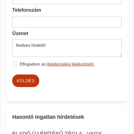
Telefonszám
Üzenet
Elfogadom az
Adatkezelési tájékoztatót
KÜLDÉS
Hasonló ingatlan hírdetések
ELADÓ ÚJ ÉPÍTÉSŰ TÉGLA-, VAGY