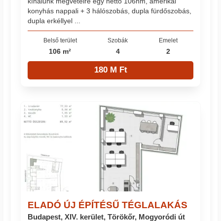
kínálunk megvételre egy nettó 106nm, amerikai
konyhás nappali + 3 hálószobás, dupla fürdőszobás,
dupla erkéllyel ...
Belső terület
Szobák
Emelet
106 m²
4
2
180 M Ft
ELADÓ ÚJ ÉPÍTÉSŰ TÉGLALAKÁS
Budapest, XIV. kerület, Törökőr, Mogyoródi út