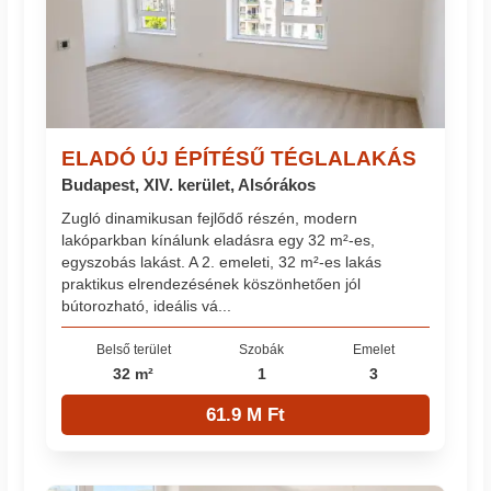
ELADÓ ÚJ ÉPÍTÉSŰ TÉGLALAKÁS
Budapest, XIV. kerület, Alsórákos
Zugló dinamikusan fejlődő részén, modern
lakóparkban kínálunk eladásra egy 32 m²-es,
egyszobás lakást. A 2. emeleti, 32 m²-es lakás
praktikus elrendezésének köszönhetően jól
bútorozható, ideális vá...
Belső terület
Szobák
Emelet
32 m²
1
3
61.9 M Ft