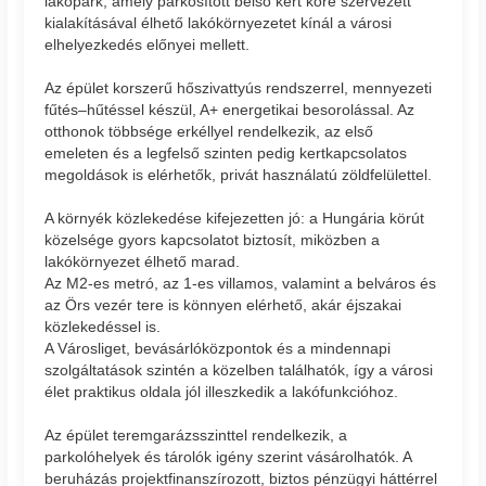
lakópark, amely parkosított belső kert köré szervezett
kialakításával élhető lakókörnyezetet kínál a városi
elhelyezkedés előnyei mellett.
Az épület korszerű hőszivattyús rendszerrel, mennyezeti
fűtés–hűtéssel készül, A+ energetikai besorolással. Az
otthonok többsége erkéllyel rendelkezik, az első
emeleten és a legfelső szinten pedig kertkapcsolatos
megoldások is elérhetők, privát használatú zöldfelülettel.
A környék közlekedése kifejezetten jó: a Hungária körút
közelsége gyors kapcsolatot biztosít, miközben a
lakókörnyezet élhető marad.
Az M2-es metró, az 1-es villamos, valamint a belváros és
az Örs vezér tere is könnyen elérhető, akár éjszakai
közlekedéssel is.
A Városliget, bevásárlóközpontok és a mindennapi
szolgáltatások szintén a közelben találhatók, így a városi
élet praktikus oldala jól illeszkedik a lakófunkcióhoz.
Az épület teremgarázsszinttel rendelkezik, a
parkolóhelyek és tárolók igény szerint vásárolhatók. A
beruházás projektfinanszírozott, biztos pénzügyi háttérrel