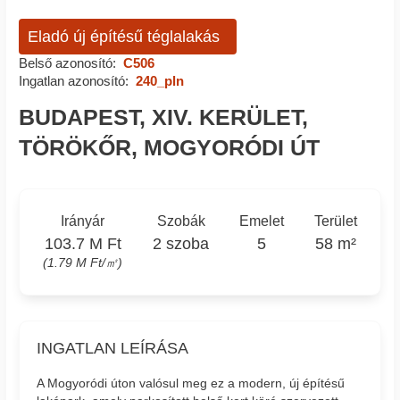
Eladó új építésű téglalakás
Belső azonosító:
C506
Ingatlan azonosító:
240_pln
BUDAPEST, XIV. KERÜLET,
TÖRÖKŐR, MOGYORÓDI ÚT
Irányár
Szobák
Emelet
Terület
103.7 M Ft
2 szoba
5
58 m²
(1.79 M Ft/㎡)
INGATLAN LEÍRÁSA
A Mogyoródi úton valósul meg ez a modern, új építésű