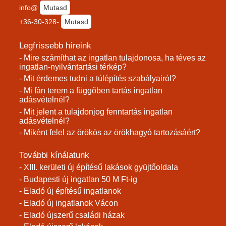
info@
Mutasd
+36-30-328-
Mutasd
Legfrissebb híreink
- Mire számíthat az ingatlan tulajdonosa, ha téves az
ingatlan-nyilvántartási térkép?
- Mit érdemes tudni a túlépítés szabályairól?
- Mi fán terem a függőben tartás ingatlan
adásvételnél?
- Mit jelent a tulajdonjog fenntartás ingatlan
adásvételnél?
- Miként felel az örökös az örökhagyó tartozásáért?
További kínálatunk
- XIII. kerületi új építésű lakások gyüjtőoldala
- Budapesti új ingatlan 50 M Ft-ig
- Eladó új építésű ingatlanok
- Eladó új ingatlanok Vácon
- Eladó újszerű családi házak