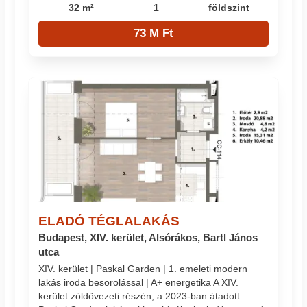
32 m²
1
földszint
73 M Ft
ELADÓ TÉGLALAKÁS
Budapest, XIV. kerület, Alsórákos, Bartl János
utca
XIV. kerület | Paskal Garden | 1. emeleti modern
lakás iroda besorolással | A+ energetika A XIV.
kerület zöldövezeti részén, a 2023-ban átadott