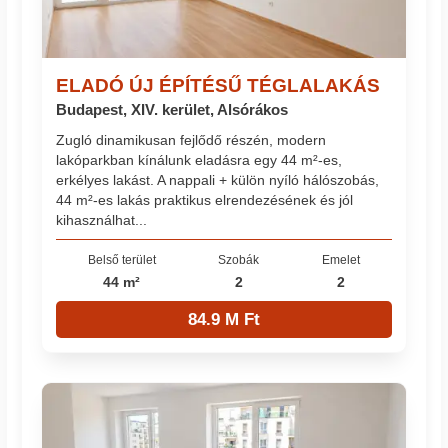
ELADÓ ÚJ ÉPÍTÉSŰ TÉGLALAKÁS
Budapest, XIV. kerület, Alsórákos
Zugló dinamikusan fejlődő részén, modern
lakóparkban kínálunk eladásra egy 44 m²-es,
erkélyes lakást. A nappali + külön nyíló hálószobás,
44 m²-es lakás praktikus elrendezésének és jól
kihasználhat...
Belső terület
Szobák
Emelet
44 m²
2
2
84.9 M Ft