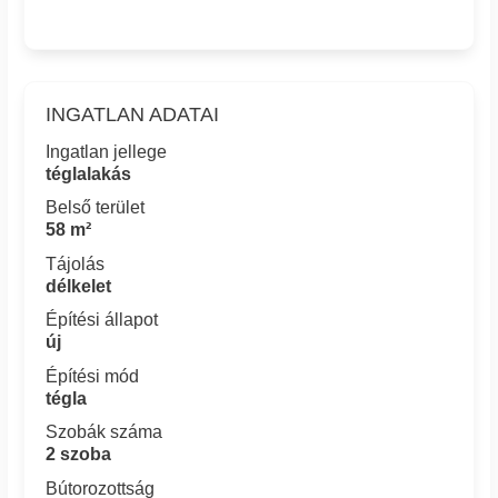
INGATLAN ADATAI
Ingatlan jellege
téglalakás
Belső terület
58 m²
Tájolás
délkelet
Építési állapot
új
Építési mód
tégla
Szobák száma
2 szoba
Bútorozottság