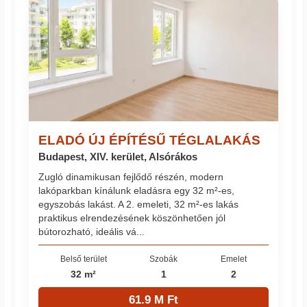
ELADÓ ÚJ ÉPÍTÉSŰ TÉGLALAKÁS
Budapest, XIV. kerület, Alsórákos
Zugló dinamikusan fejlődő részén, modern
lakóparkban kínálunk eladásra egy 32 m²-es,
egyszobás lakást. A 2. emeleti, 32 m²-es lakás
praktikus elrendezésének köszönhetően jól
bútorozható, ideális vá...
Belső terület
Szobák
Emelet
32 m²
1
2
61.9 M Ft