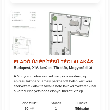
ELADÓ ÚJ ÉPÍTÉSŰ TÉGLALAKÁS
Budapest, XIV. kerület, Törökőr, Mogyoródi út
A Mogyoródi úton valósul meg ez a modern, új
építésű lakópark, amely parkosított belső kert köré
szervezett kialakításával élhető lakókörnyezetet kínál
a városi elhelyezkedés előnyei mellett. Az ép...
Belső terület
Szobák
Emelet
90 m²
1
földszint