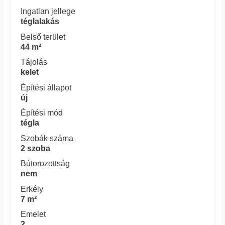
Ingatlan jellege
téglalakás
Belső terület
44 m²
Tájolás
kelet
Építési állapot
új
Építési mód
tégla
Szobák száma
2 szoba
Bútorozottság
nem
Erkély
7 m²
Emelet
2.