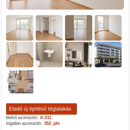
Eladó új építésű téglalakás
Belső azonosító:
A-211
Ingatlan azonosító:
352_pln