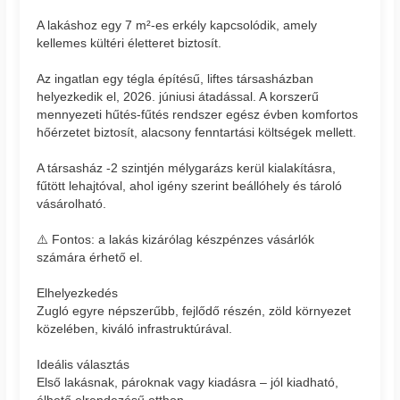
A lakáshoz egy 7 m²-es erkély kapcsolódik, amely
kellemes kültéri életteret biztosít.
Az ingatlan egy tégla építésű, liftes társasházban
helyezkedik el, 2026. júniusi átadással. A korszerű
mennyezeti hűtés-fűtés rendszer egész évben komfortos
hőérzetet biztosít, alacsony fenntartási költségek mellett.
A társasház -2 szintjén mélygarázs kerül kialakításra,
fűtött lehajtóval, ahol igény szerint beállóhely és tároló
vásárolható.
⚠️ Fontos: a lakás kizárólag készpénzes vásárlók
számára érhető el.
Elhelyezkedés
Zugló egyre népszerűbb, fejlődő részén, zöld környezet
közelében, kiváló infrastruktúrával.
Ideális választás
Első lakásnak, pároknak vagy kiadásra – jól kiadható,
élhető elrendezésű otthon.