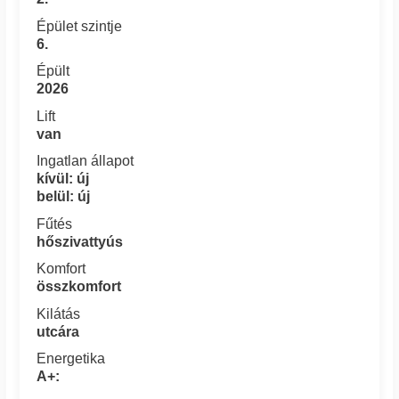
Épület szintje
6.
Épült
2026
Lift
van
Ingatlan állapot
kívül: új
belül: új
Fűtés
hőszivattyús
Komfort
összkomfort
Kilátás
utcára
Energetika
A+: