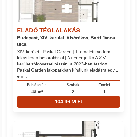
ELADÓ TÉGLALAKÁS
Budapest, XIV. kerület, Alsórákos, Bartl János
utca
XIV. kerület | Paskal Garden | 1. emeleti modern
lakás iroda besorolással | A+ energetika A XIV.
kerület zöldövezeti részén, a 2023-ban átadott
Paskal Garden lakóparkban kínálunk eladásra egy 1.
em...
Belső terület
Szobák
Emelet
48 m²
2
1
104.96 M Ft