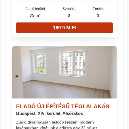
Belső terület
Szobák
Emelet
75 m²
3
3
169.9 M Ft
ELADÓ ÚJ ÉPÍTÉSŰ TÉGLALAKÁS
Budapest, XIV. kerület, Alsórákos
Zugló dinamikusan fejlődő részén, modern
lakóparkban kínálunk eladásra egy 32 m²-es,