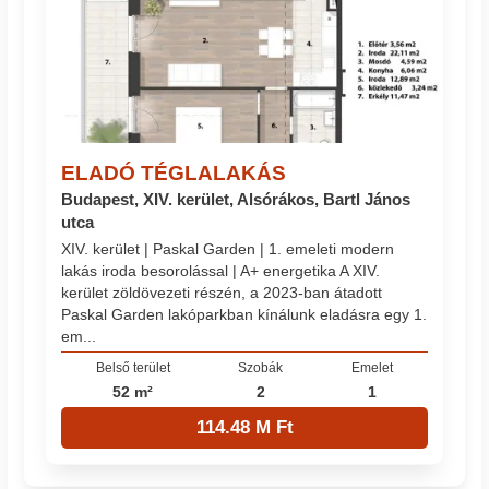
ELADÓ TÉGLALAKÁS
Budapest, XIV. kerület, Alsórákos, Bartl János
utca
XIV. kerület | Paskal Garden | 1. emeleti modern
lakás iroda besorolással | A+ energetika A XIV.
kerület zöldövezeti részén, a 2023-ban átadott
Paskal Garden lakóparkban kínálunk eladásra egy 1.
em...
Belső terület
Szobák
Emelet
52 m²
2
1
114.48 M Ft