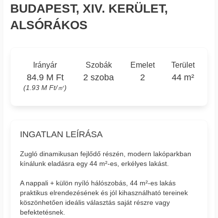
BUDAPEST, XIV. KERÜLET,
ALSÓRÁKOS
Irányár
Szobák
Emelet
Terület
84.9 M Ft
2 szoba
2
44 m²
(1.93 M Ft/㎡)
INGATLAN LEÍRÁSA
Zugló dinamikusan fejlődő részén, modern lakóparkban
kínálunk eladásra egy 44 m²-es, erkélyes lakást.
A nappali + külön nyíló hálószobás, 44 m²-es lakás
praktikus elrendezésének és jól kihasználható tereinek
köszönhetően ideális választás saját részre vagy
befektetésnek.