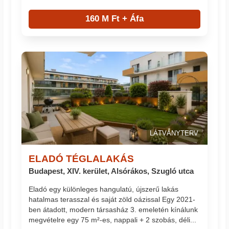
160 M Ft + Áfa
LÁTVÁNYTERV
ELADÓ TÉGLALAKÁS
Budapest, XIV. kerület, Alsórákos, Szugló utca
Eladó egy különleges hangulatú, újszerű lakás
hatalmas terasszal és saját zöld oázissal Egy 2021-
ben átadott, modern társasház 3. emeletén kínálunk
megvételre egy 75 m²-es, nappali + 2 szobás, déli...