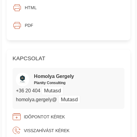
HTML
PDF
KAPCSOLAT
Homolya Gergely
Planity Consulting
Mutasd
+36 20 404
Mutasd
homolya.gergely@
IDŐPONTOT KÉREK
VISSZAHÍVÁST KÉREK