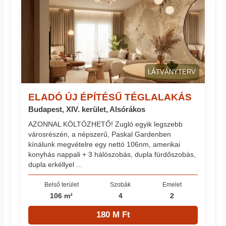
LÁTVÁNYTERV
ELADÓ ÚJ ÉPÍTÉSŰ TÉGLALAKÁS
Budapest, XIV. kerület, Alsórákos
AZONNAL KÖLTÖZHETŐ! Zugló egyik legszebb
városrészén, a népszerű, Paskal Gardenben
kínálunk megvételre egy nettó 106nm, amerikai
konyhás nappali + 3 hálószobás, dupla fürdőszobás,
dupla erkéllyel ...
Belső terület
Szobák
Emelet
106 m²
4
2
180 M Ft