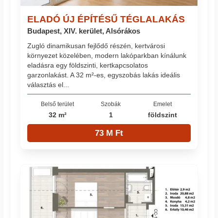
ELADÓ ÚJ ÉPÍTÉSŰ TÉGLALAKÁS
Budapest, XIV. kerület, Alsórákos
Zugló dinamikusan fejlődő részén, kertvárosi
környezet közelében, modern lakóparkban kínálunk
eladásra egy földszinti, kertkapcsolatos
garzonlakást. A 32 m²-es, egyszobás lakás ideális
választás el...
Belső terület
Szobák
Emelet
32 m²
1
földszint
73 M Ft