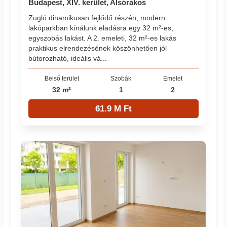
Budapest, XIV. kerület, Alsórákos
Zugló dinamikusan fejlődő részén, modern
lakóparkban kínálunk eladásra egy 32 m²-es,
egyszobás lakást. A 2. emeleti, 32 m²-es lakás
praktikus elrendezésének köszönhetően jól
bútorozható, ideális vá...
Belső terület
Szobák
Emelet
32 m²
1
2
61.9 M Ft