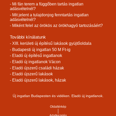
- Mi fán terem a függőben tartás ingatlan
adásvételnél?
- Mit jelent a tulajdonjog fenntartás ingatlan
adásvételnél?
- Miként felel az örökös az örökhagyó tartozásáért?
További kínálatunk
- XIII. kerületi új építésű lakások gyüjtőoldala
- Budapesti új ingatlan 50 M Ft-ig
- Eladó új építésű ingatlanok
- Eladó új ingatlanok Vácon
- Eladó újszerű családi házak
- Eladó újszerű lakások
- Eladó újszerű lakások, házak
Új ingatlan Budapesten és vidéken. Eladó új ingatlanok.
Oldaltérkép
Adatkezelés