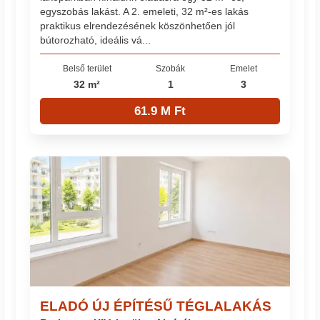
egyszobás lakást. A 2. emeleti, 32 m²-es lakás
praktikus elrendezésének köszönhetően jól
bútorozható, ideális vá...
Belső terület
Szobák
Emelet
32 m²
1
3
61.9 M Ft
ELADÓ ÚJ ÉPÍTÉSŰ TÉGLALAKÁS