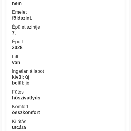
nem
Emelet
földszint.
Épület szintje
7.
Épült
2028
Lift
van
Ingatlan állapot
kívül: új
belül: jó
Fűtés
hőszivattyús
Komfort
összkomfort
Kilátás
utcára