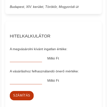
Budapest, XIV. kerület, Törökőr, Mogyoródi út
HITELKALKULÁTOR
A megvásárolni kívánt ingatlan értéke:
Millió Ft
A vásárláshoz felhasználandó önerő mértéke:
Millió Ft
SZÁMÍTÁS