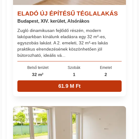
ELADÓ ÚJ ÉPÍTÉSŰ TÉGLALAKÁS
Budapest, XIV. kerület, Alsórákos
Zugló dinamikusan fejlődő részén, modern
lakóparkban kínálunk eladásra egy 32 m²-es,
egyszobás lakást. A 2. emeleti, 32 m²-es lakás
praktikus elrendezésének köszönhetően jól
bútorozható, ideális vá...
Belső terület
Szobák
Emelet
32 m²
1
2
61.9 M Ft