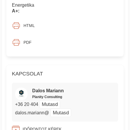
Energetika
A+:
HTML
PDF
KAPCSOLAT
Dalos Mariann
Planity Consulting
Mutasd
+36 20 404
Mutasd
dalos.mariann@
IDŐPONTOT KÉREK