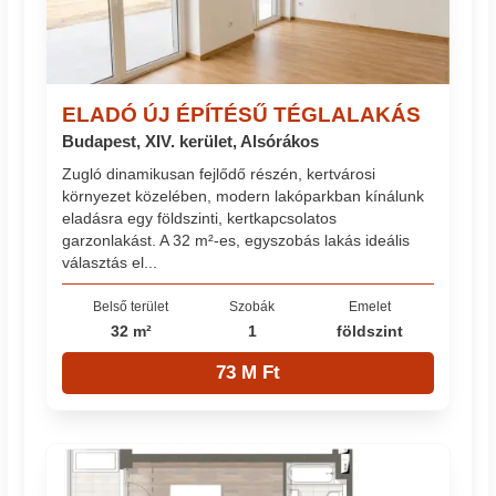
ELADÓ ÚJ ÉPÍTÉSŰ TÉGLALAKÁS
Budapest, XIV. kerület, Alsórákos
Zugló dinamikusan fejlődő részén, kertvárosi
környezet közelében, modern lakóparkban kínálunk
eladásra egy földszinti, kertkapcsolatos
garzonlakást. A 32 m²-es, egyszobás lakás ideális
választás el...
Belső terület
Szobák
Emelet
32 m²
1
földszint
73 M Ft