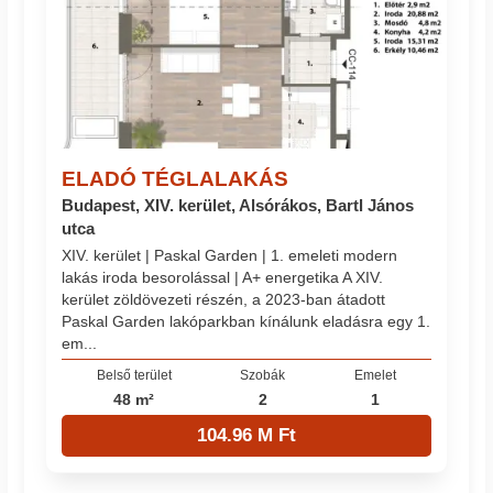
ELADÓ TÉGLALAKÁS
Budapest, XIV. kerület, Alsórákos, Bartl János
utca
XIV. kerület | Paskal Garden | 1. emeleti modern
lakás iroda besorolással | A+ energetika A XIV.
kerület zöldövezeti részén, a 2023-ban átadott
Paskal Garden lakóparkban kínálunk eladásra egy 1.
em...
Belső terület
Szobák
Emelet
48 m²
2
1
104.96 M Ft