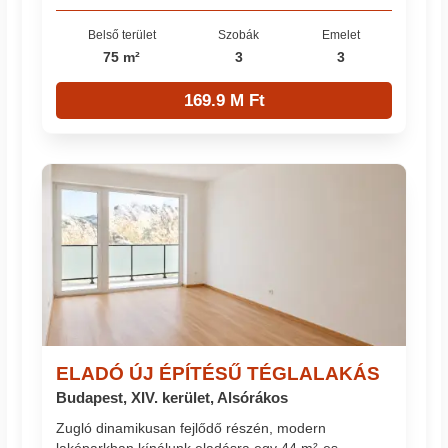
Belső terület
Szobák
Emelet
75 m²
3
3
169.9 M Ft
ELADÓ ÚJ ÉPÍTÉSŰ TÉGLALAKÁS
Budapest, XIV. kerület, Alsórákos
Zugló dinamikusan fejlődő részén, modern
lakóparkban kínálunk eladásra egy 44 m²-es,