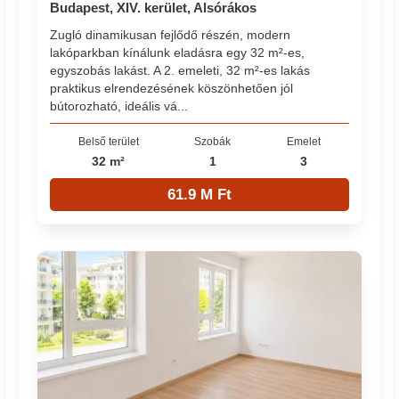
Budapest, XIV. kerület, Alsórákos
Zugló dinamikusan fejlődő részén, modern
lakóparkban kínálunk eladásra egy 32 m²-es,
egyszobás lakást. A 2. emeleti, 32 m²-es lakás
praktikus elrendezésének köszönhetően jól
bútorozható, ideális vá...
Belső terület
Szobák
Emelet
32 m²
1
3
61.9 M Ft