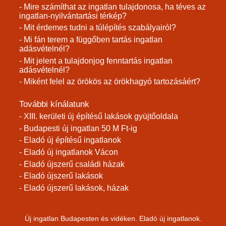
- Mire számíthat az ingatlan tulajdonosa, ha téves az
ingatlan-nyilvántartási térkép?
- Mit érdemes tudni a túlépítés szabályairól?
- Mi fán terem a függőben tartás ingatlan
adásvételnél?
- Mit jelent a tulajdonjog fenntartás ingatlan
adásvételnél?
- Miként felel az örökös az örökhagyó tartozásáért?
További kínálatunk
- XIII. kerületi új építésű lakások gyüjtőoldala
- Budapesti új ingatlan 50 M Ft-ig
- Eladó új építésű ingatlanok
- Eladó új ingatlanok Vácon
- Eladó újszerű családi házak
- Eladó újszerű lakások
- Eladó újszerű lakások, házak
Új ingatlan Budapesten és vidéken. Eladó új ingatlanok.