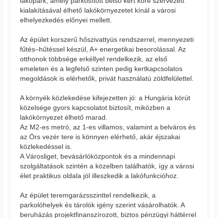
lakópark, amely parkosított belső kert köré szervezett
kialakításával élhető lakókörnyezetet kínál a városi
elhelyezkedés előnyei mellett.
Az épület korszerű hőszivattyús rendszerrel, mennyezeti
fűtés–hűtéssel készül, A+ energetikai besorolással. Az
otthonok többsége erkéllyel rendelkezik, az első
emeleten és a legfelső szinten pedig kertkapcsolatos
megoldások is elérhetők, privát használatú zöldfelülettel.
A környék közlekedése kifejezetten jó: a Hungária körút
közelsége gyors kapcsolatot biztosít, miközben a
lakókörnyezet élhető marad.
Az M2-es metró, az 1-es villamos, valamint a belváros és
az Örs vezér tere is könnyen elérhető, akár éjszakai
közlekedéssel is.
A Városliget, bevásárlóközpontok és a mindennapi
szolgáltatások szintén a közelben találhatók, így a városi
élet praktikus oldala jól illeszkedik a lakófunkcióhoz.
Az épület teremgarázsszinttel rendelkezik, a
parkolóhelyek és tárolók igény szerint vásárolhatók. A
beruházás projektfinanszírozott, biztos pénzügyi háttérrel