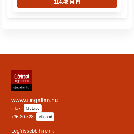
114.48 M Ft
www.ujingatlan.hu
info@
Mutasd
+36-30-328-
Mutasd
Legfrissebb híreink