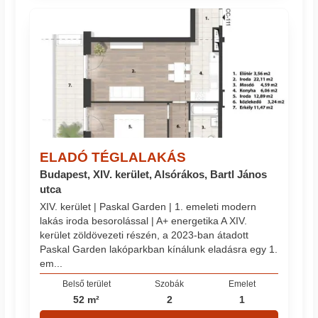
ELADÓ TÉGLALAKÁS
Budapest, XIV. kerület, Alsórákos, Bartl János
utca
XIV. kerület | Paskal Garden | 1. emeleti modern
lakás iroda besorolással | A+ energetika A XIV.
kerület zöldövezeti részén, a 2023-ban átadott
Paskal Garden lakóparkban kínálunk eladásra egy 1.
em...
Belső terület
Szobák
Emelet
52 m²
2
1