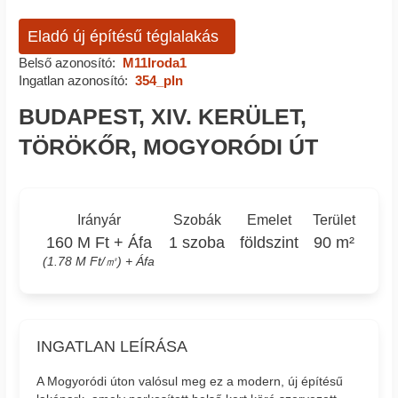
Eladó új építésű téglalakás
Belső azonosító:
M11Iroda1
Ingatlan azonosító:
354_pln
BUDAPEST, XIV. KERÜLET,
TÖRÖKŐR, MOGYORÓDI ÚT
Irányár
Szobák
Emelet
Terület
160 M Ft + Áfa
1 szoba
földszint
90 m²
(1.78 M Ft/㎡) + Áfa
INGATLAN LEÍRÁSA
A Mogyoródi úton valósul meg ez a modern, új építésű