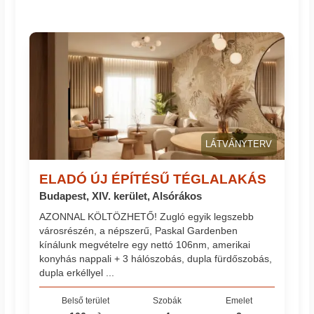
LÁTVÁNYTERV
ELADÓ ÚJ ÉPÍTÉSŰ TÉGLALAKÁS
Budapest, XIV. kerület, Alsórákos
AZONNAL KÖLTÖZHETŐ! Zugló egyik legszebb
városrészén, a népszerű, Paskal Gardenben
kínálunk megvételre egy nettó 106nm, amerikai
konyhás nappali + 3 hálószobás, dupla fürdőszobás,
dupla erkéllyel ...
Belső terület
Szobák
Emelet