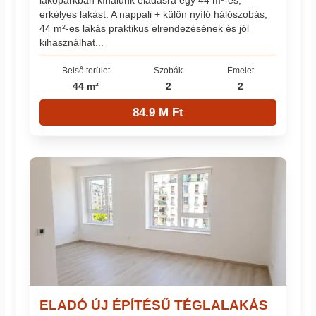
erkélyes lakást. A nappali + külön nyíló hálószobás,
44 m²-es lakás praktikus elrendezésének és jól
kihasználhat...
Belső terület
Szobák
Emelet
44 m²
2
2
84.9 M Ft
ELADÓ ÚJ ÉPÍTÉSŰ TÉGLALAKÁS