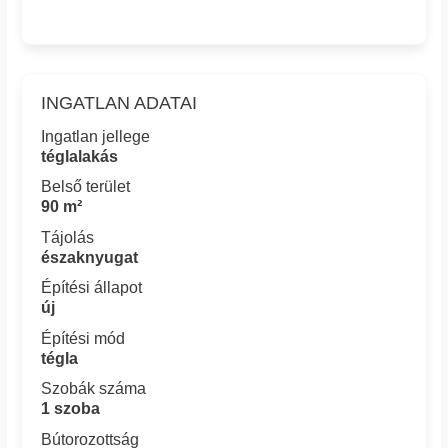
INGATLAN ADATAI
Ingatlan jellege
téglalakás
Belső terület
90 m²
Tájolás
északnyugat
Építési állapot
új
Építési mód
tégla
Szobák száma
1 szoba
Bútorozottság