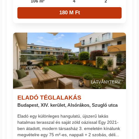
106 m²
4
2
180 M Ft
LÁTVÁNYTERV
ELADÓ TÉGLALAKÁS
Budapest, XIV. kerület, Alsórákos, Szugló utca
Eladó egy különleges hangulatú, újszerű lakás
hatalmas terasszal és saját zöld oázissal Egy 2021-
ben átadott, modern társasház 3. emeletén kínálunk
megvételre egy 75 m²-es, nappali + 2 szobás, déli...