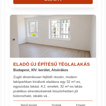
ELADÓ ÚJ ÉPÍTÉSŰ TÉGLALAKÁS
Budapest, XIV. kerület, Alsórákos
Zugló dinamikusan fejlődő részén, modern
lakóparkban kínálunk eladásra egy 32 m²-es,
egyszobás lakást. A 2. emeleti, 32 m²-es lakás
praktikus elrendezésének köszönhetően jól
bútorozható, ideális vá...
Belső terület
Szobák
Emelet