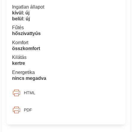
Ingatlan állapot
kívül: új
belül: új
Fűtés
hőszivattyús
Komfort
összkomfort
Kilátás
kertre
Energetika
nincs megadva
HTML
PDF