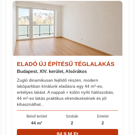
ELADÓ ÚJ ÉPÍTÉSŰ TÉGLALAKÁS
Budapest, XIV. kerület, Alsórákos
Zugló dinamikusan fejlődő részén, modern
lakóparkban kínálunk eladásra egy 44 m²-es,
erkélyes lakást. A nappali + külön nyíló hálószobás,
44 m²-es lakás praktikus elrendezésének és jól
kihasználhat...
Belső terület
Szobák
Emelet
44 m²
2
2
84.9 M Ft