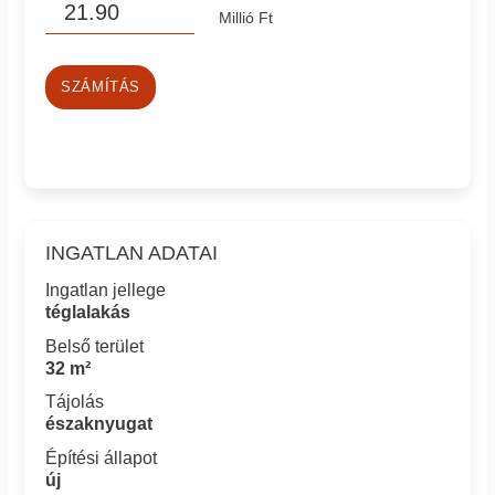
Millió Ft
SZÁMÍTÁS
INGATLAN ADATAI
Ingatlan jellege
téglalakás
Belső terület
32 m²
Tájolás
északnyugat
Építési állapot
új