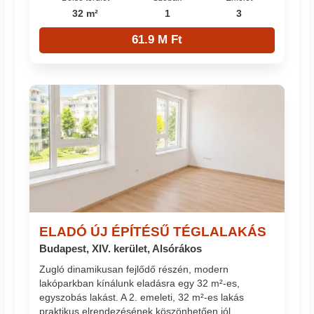
32 m²
1
3
61.9 M Ft
ELADÓ ÚJ ÉPÍTÉSŰ TÉGLALAKÁS
Budapest, XIV. kerület, Alsórákos
Zugló dinamikusan fejlődő részén, modern
lakóparkban kínálunk eladásra egy 32 m²-es,
egyszobás lakást. A 2. emeleti, 32 m²-es lakás
praktikus elrendezésének köszönhetően jól