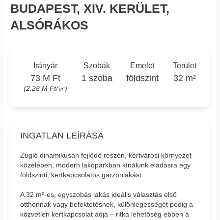
BUDAPEST, XIV. KERÜLET,
ALSÓRÁKOS
Irányár
Szobák
Emelet
Terület
73 M Ft
1 szoba
földszint
32 m²
(2.28 M Ft/㎡)
INGATLAN LEÍRÁSA
Zugló dinamikusan fejlődő részén, kertvárosi környezet
közelében, modern lakóparkban kínálunk eladásra egy
földszinti, kertkapcsolatos garzonlakást.
A 32 m²-es, egyszobás lakás ideális választás első
otthonnak vagy befektetésnek, különlegességét pedig a
közvetlen kertkapcsolat adja – ritka lehetőség ebben a