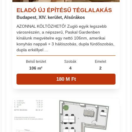
ELADÓ ÚJ ÉPÍTÉSŰ TÉGLALAKÁS
Budapest, XIV. kerület, Alsórákos
AZONNAL KÖLTÖZHETŐ! Zugló egyik legszebb
városrészén, a népszerű, Paskal Gardenben
kínálunk megvételre egy nettó 106nm, amerikai
konyhás nappali + 3 hálószobás, dupla fürdőszobás,
dupla erkéllyel ...
Belső terület
Szobák
Emelet
106 m²
4
2
180 M Ft