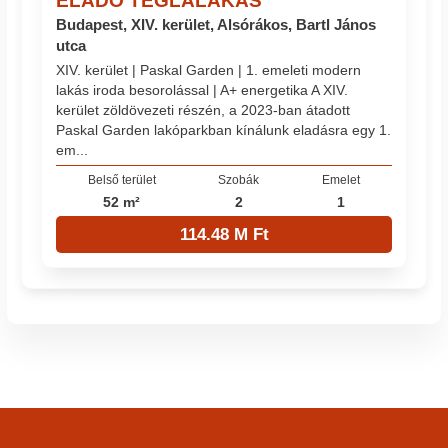
ELADÓ TÉGLALAKÁS
Budapest, XIV. kerület, Alsórákos, Bartl János
utca
XIV. kerület | Paskal Garden | 1. emeleti modern
lakás iroda besorolással | A+ energetika A XIV.
kerület zöldövezeti részén, a 2023-ban átadott
Paskal Garden lakóparkban kínálunk eladásra egy 1.
em...
Belső terület
Szobák
Emelet
52 m²
2
1
114.48 M Ft