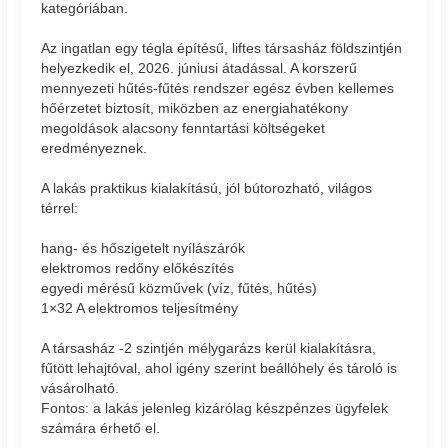
kategóriában.
Az ingatlan egy tégla építésű, liftes társasház földszintjén
helyezkedik el, 2026. júniusi átadással. A korszerű
mennyezeti hűtés-fűtés rendszer egész évben kellemes
hőérzetet biztosít, miközben az energiahatékony
megoldások alacsony fenntartási költségeket
eredményeznek.
A lakás praktikus kialakítású, jól bútorozható, világos
térrel:
hang- és hőszigetelt nyílászárók
elektromos redőny előkészítés
egyedi mérésű közművek (víz, fűtés, hűtés)
1×32 A elektromos teljesítmény
A társasház -2 szintjén mélygarázs kerül kialakításra,
fűtött lehajtóval, ahol igény szerint beállóhely és tároló is
vásárolható.
Fontos: a lakás jelenleg kizárólag készpénzes ügyfelek
számára érhető el.