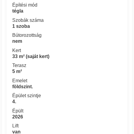
Építési mód
tégla
Szobák száma
1 szoba
Bútorozottság
nem
Kert
33 m² (saját kert)
Terasz
5 m²
Emelet
földszint.
Épület szintje
4.
Épült
2026
Lift
van