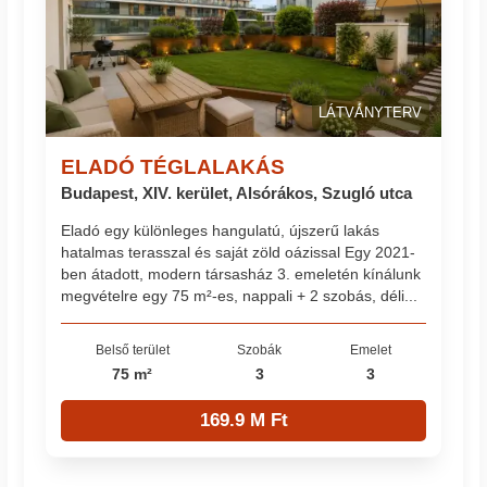
LÁTVÁNYTERV
ELADÓ TÉGLALAKÁS
Budapest, XIV. kerület, Alsórákos, Szugló utca
Eladó egy különleges hangulatú, újszerű lakás
hatalmas terasszal és saját zöld oázissal Egy 2021-
ben átadott, modern társasház 3. emeletén kínálunk
megvételre egy 75 m²-es, nappali + 2 szobás, déli...
Belső terület
Szobák
Emelet
75 m²
3
3
169.9 M Ft