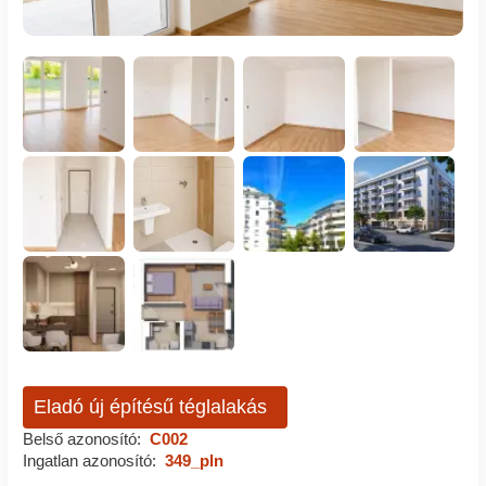
Eladó új építésű téglalakás
Belső azonosító:
C002
Ingatlan azonosító:
349_pln