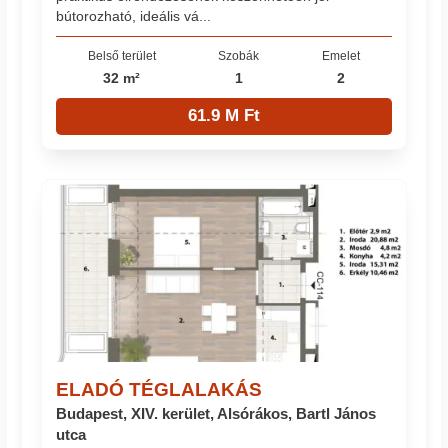
bútorozható, ideális vá...
Belső terület
Szobák
Emelet
32 m²
1
2
61.9 M Ft
ELADÓ TÉGLALAKÁS
Budapest, XIV. kerület, Alsórákos, Bartl János
utca