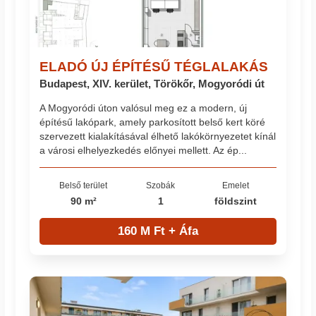
ELADÓ ÚJ ÉPÍTÉSŰ TÉGLALAKÁS
Budapest, XIV. kerület, Törökőr, Mogyoródi út
A Mogyoródi úton valósul meg ez a modern, új
építésű lakópark, amely parkosított belső kert köré
szervezett kialakításával élhető lakókörnyezetet kínál
a városi elhelyezkedés előnyei mellett. Az ép...
Belső terület
Szobák
Emelet
90 m²
1
földszint
160 M Ft + Áfa