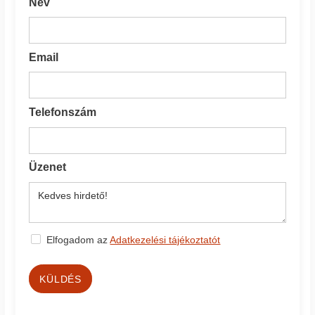
Név
Email
Telefonszám
Üzenet
Elfogadom az
Adatkezelési tájékoztatót
KÜLDÉS