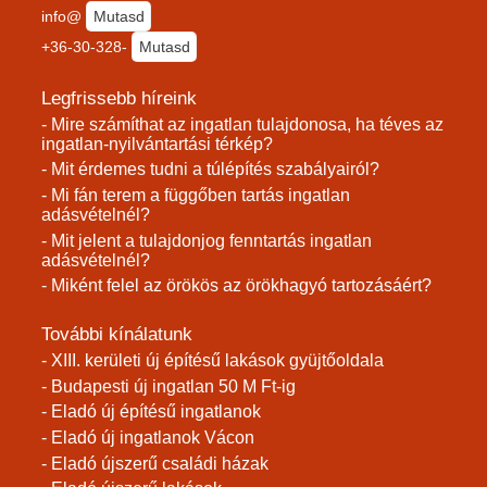
info@
Mutasd
+36-30-328-
Mutasd
Legfrissebb híreink
- Mire számíthat az ingatlan tulajdonosa, ha téves az
ingatlan-nyilvántartási térkép?
- Mit érdemes tudni a túlépítés szabályairól?
- Mi fán terem a függőben tartás ingatlan
adásvételnél?
- Mit jelent a tulajdonjog fenntartás ingatlan
adásvételnél?
- Miként felel az örökös az örökhagyó tartozásáért?
További kínálatunk
- XIII. kerületi új építésű lakások gyüjtőoldala
- Budapesti új ingatlan 50 M Ft-ig
- Eladó új építésű ingatlanok
- Eladó új ingatlanok Vácon
- Eladó újszerű családi házak