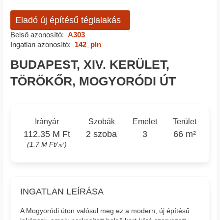
Eladó új építésű téglalakás
Belső azonosító:
A303
Ingatlan azonosító:
142_pln
BUDAPEST, XIV. KERÜLET,
TÖRÖKŐR, MOGYORÓDI ÚT
Irányár
Szobák
Emelet
Terület
112.35 M Ft
2 szoba
3
66 m²
(1.7 M Ft/㎡)
INGATLAN LEÍRÁSA
A Mogyoródi úton valósul meg ez a modern, új építésű