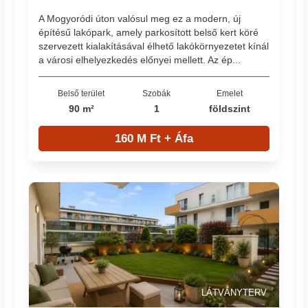
A Mogyoródi úton valósul meg ez a modern, új
építésű lakópark, amely parkosított belső kert köré
szervezett kialakításával élhető lakókörnyezetet kínál
a városi elhelyezkedés előnyei mellett. Az ép...
Belső terület
Szobák
Emelet
90 m²
1
földszint
160 M Ft + Áfa
LÁTVÁNYTERV