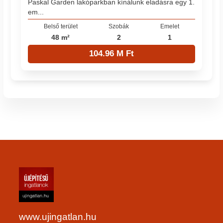
Paskal Garden lakóparkban kínálunk eladásra egy 1.
em...
Belső terület
Szobák
Emelet
48 m²
2
1
104.96 M Ft
www.ujingatlan.hu