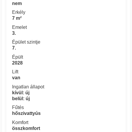
nem
Erkély
7 m²
Emelet
3.
Épület szintje
7.
Épült
2028
Lift
van
Ingatlan állapot
kívül: új
belül: új
Fűtés
hőszivattyús
Komfort
összkomfort