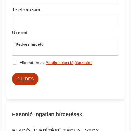
Telefonszám
Üzenet
Elfogadom az
Adatkezelési tájékoztatót
KÜLDÉS
Hasonló ingatlan hírdetések
ELADÓ ÚJ ÉPÍTÉSŰ TÉGLA-, VAGY