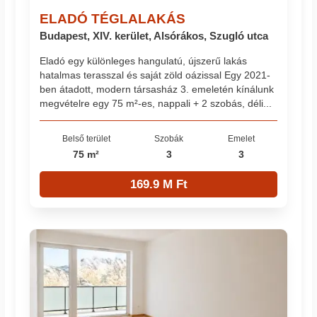
ELADÓ TÉGLALAKÁS
Budapest, XIV. kerület, Alsórákos, Szugló utca
Eladó egy különleges hangulatú, újszerű lakás
hatalmas terasszal és saját zöld oázissal Egy 2021-
ben átadott, modern társasház 3. emeletén kínálunk
megvételre egy 75 m²-es, nappali + 2 szobás, déli...
Belső terület
Szobák
Emelet
75 m²
3
3
169.9 M Ft