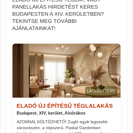
PANELLAKÁS HIRDETÉST KERES
BUDAPESTEN A XIV. KERÜLETBEN?
TEKINTSE MEG TOVÁBBI
AJÁNLATAINKAT!
LÁTVÁNYTERV
ELADÓ ÚJ ÉPÍTÉSŰ TÉGLALAKÁS
Budapest, XIV. kerület, Alsórákos
AZONNAL KÖLTÖZHETŐ! Zugló egyik legszebb
városrészén, a népszerű, Paskal Gardenben