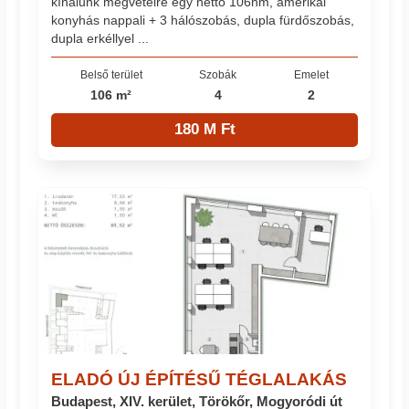
kínálunk megvételre egy nettó 106nm, amerikai
konyhás nappali + 3 hálószobás, dupla fürdőszobás,
dupla erkéllyel ...
Belső terület
Szobák
Emelet
106 m²
4
2
180 M Ft
ELADÓ ÚJ ÉPÍTÉSŰ TÉGLALAKÁS
Budapest, XIV. kerület, Törökőr, Mogyoródi út