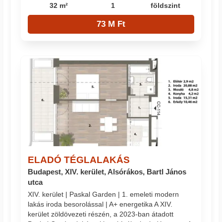
32 m²
1
földszint
73 M Ft
ELADÓ TÉGLALAKÁS
Budapest, XIV. kerület, Alsórákos, Bartl János
utca
XIV. kerület | Paskal Garden | 1. emeleti modern
lakás iroda besorolással | A+ energetika A XIV.
kerület zöldövezeti részén, a 2023-ban átadott