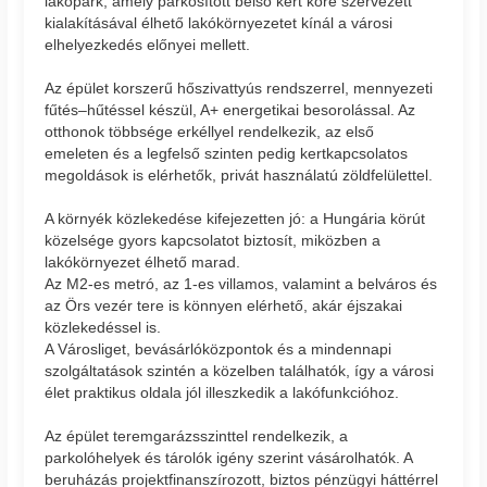
lakópark, amely parkosított belső kert köré szervezett
kialakításával élhető lakókörnyezetet kínál a városi
elhelyezkedés előnyei mellett.
Az épület korszerű hőszivattyús rendszerrel, mennyezeti
fűtés–hűtéssel készül, A+ energetikai besorolással. Az
otthonok többsége erkéllyel rendelkezik, az első
emeleten és a legfelső szinten pedig kertkapcsolatos
megoldások is elérhetők, privát használatú zöldfelülettel.
A környék közlekedése kifejezetten jó: a Hungária körút
közelsége gyors kapcsolatot biztosít, miközben a
lakókörnyezet élhető marad.
Az M2-es metró, az 1-es villamos, valamint a belváros és
az Örs vezér tere is könnyen elérhető, akár éjszakai
közlekedéssel is.
A Városliget, bevásárlóközpontok és a mindennapi
szolgáltatások szintén a közelben találhatók, így a városi
élet praktikus oldala jól illeszkedik a lakófunkcióhoz.
Az épület teremgarázsszinttel rendelkezik, a
parkolóhelyek és tárolók igény szerint vásárolhatók. A
beruházás projektfinanszírozott, biztos pénzügyi háttérrel