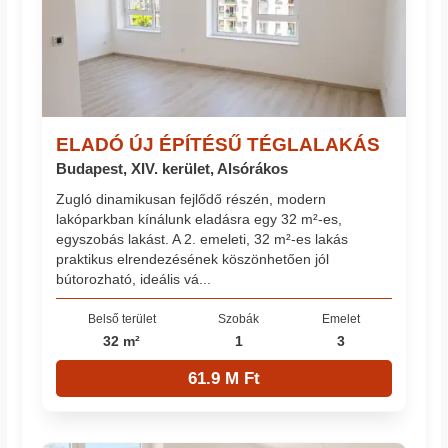
ELADÓ ÚJ ÉPÍTÉSŰ TÉGLALAKÁS
Budapest, XIV. kerület, Alsórákos
Zugló dinamikusan fejlődő részén, modern
lakóparkban kínálunk eladásra egy 32 m²-es,
egyszobás lakást. A 2. emeleti, 32 m²-es lakás
praktikus elrendezésének köszönhetően jól
bútorozható, ideális vá...
Belső terület
Szobák
Emelet
32 m²
1
3
61.9 M Ft