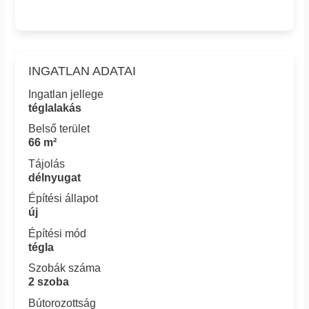
INGATLAN ADATAI
Ingatlan jellege
téglalakás
Belső terület
66 m²
Tájolás
délnyugat
Építési állapot
új
Építési mód
tégla
Szobák száma
2 szoba
Bútorozottság