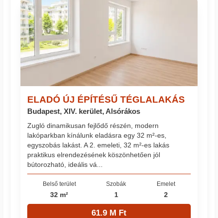
ELADÓ ÚJ ÉPÍTÉSŰ TÉGLALAKÁS
Budapest, XIV. kerület, Alsórákos
Zugló dinamikusan fejlődő részén, modern
lakóparkban kínálunk eladásra egy 32 m²-es,
egyszobás lakást. A 2. emeleti, 32 m²-es lakás
praktikus elrendezésének köszönhetően jól
bútorozható, ideális vá...
Belső terület
Szobák
Emelet
32 m²
1
2
61.9 M Ft