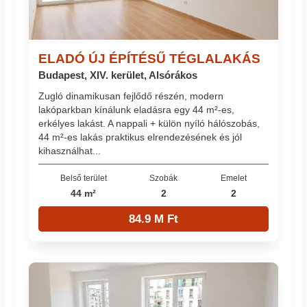
ELADÓ ÚJ ÉPÍTÉSŰ TÉGLALAKÁS
Budapest, XIV. kerület, Alsórákos
Zugló dinamikusan fejlődő részén, modern
lakóparkban kínálunk eladásra egy 44 m²-es,
erkélyes lakást. A nappali + külön nyíló hálószobás,
44 m²-es lakás praktikus elrendezésének és jól
kihasználhat...
Belső terület
Szobák
Emelet
44 m²
2
2
84.9 M Ft