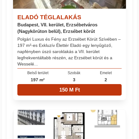
ELADÓ TÉGLALAKÁS
Budapest, VII. kerület, Erzsébetváros
(Nagykörúton belül), Erzsébet körút
Polgári Luxus és Fény az Erzsébet Körút Szívében –
197 m²-es Exkluzív Élettér Eladó egy lenyűgöző,
napfényben úszó saroklakás a VII. kerület
legfrekventáltabb részén, az Erzsébet körút és a
Wesselé...
Belső terület
Szobák
Emelet
197 m²
3
2
150 M Ft