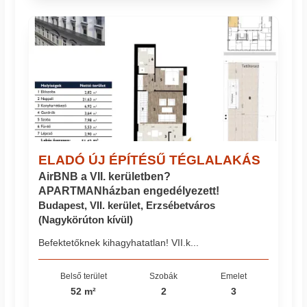
ELADÓ ÚJ ÉPÍTÉSŰ TÉGLALAKÁS
AirBNB a VII. kerületben?
APARTMANházban engedélyezett!
Budapest, VII. kerület, Erzsébetváros
(Nagykörúton kívül)
Befektetőknek kihagyhatatlan! VII.k...
Belső terület
Szobák
Emelet
52 m²
2
3