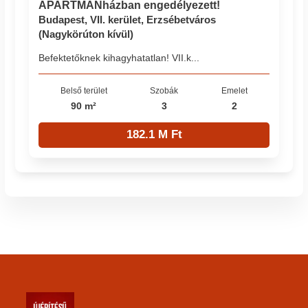
APARTMANházban engedélyezett!
Budapest, VII. kerület, Erzsébetváros
(Nagykörúton kívül)
Befektetőknek kihagyhatatlan! VII.k...
Belső terület
Szobák
Emelet
90 m²
3
2
182.1 M Ft