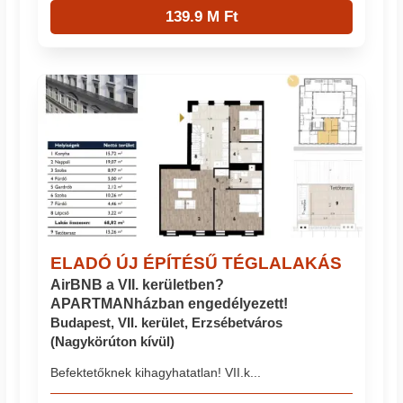
139.9 M Ft
ELADÓ ÚJ ÉPÍTÉSŰ TÉGLALAKÁS
AirBNB a VII. kerületben?
APARTMANházban engedélyezett!
Budapest, VII. kerület, Erzsébetváros
(Nagykörúton kívül)
Befektetőknek kihagyhatatlan! VII.k...