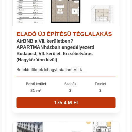
ELADÓ ÚJ ÉPÍTÉSŰ TÉGLALAKÁS
AirBNB a VII. kerületben?
APARTMANházban engedélyezett!
Budapest, VII. kerület, Erzsébetváros
(Nagykörúton kívül)
Befektetőknek kihagyhatatlan! VII.k...
Belső terület
Szobák
Emelet
81 m²
3
3
175.4 M Ft