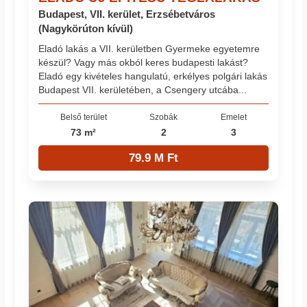
Budapest, VII. kerület, Erzsébetváros
(Nagykörúton kívül)
Eladó lakás a VII. kerületben Gyermeke egyetemre
készül? Vagy más okból keres budapesti lakást?
Eladó egy kivételes hangulatú, erkélyes polgári lakás
Budapest VII. kerületében, a Csengery utcába...
Belső terület
Szobák
Emelet
73 m²
2
3
79.9 M Ft