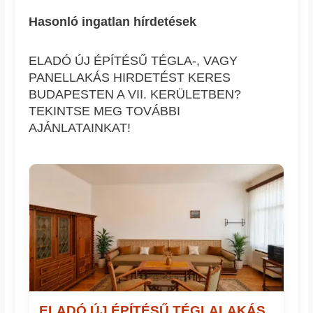
Hasonló ingatlan hírdetések
ELADÓ ÚJ ÉPÍTÉSŰ TÉGLA-, VAGY
PANELLAKÁS HIRDETÉST KERES
BUDAPESTEN A VII. KERÜLETBEN?
TEKINTSE MEG TOVÁBBI
AJÁNLATAINKAT!
ELADÓ ÚJ ÉPÍTÉSŰ TÉGLALAKÁS