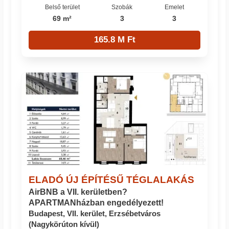
Belső terület
Szobák
Emelet
69 m²
3
3
165.8 M Ft
ELADÓ ÚJ ÉPÍTÉSŰ TÉGLALAKÁS
AirBNB a VII. kerületben?
APARTMANházban engedélyezett!
Budapest, VII. kerület, Erzsébetváros
(Nagykörúton kívül)