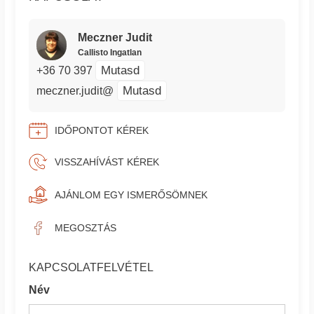
Meczner Judit
Callisto Ingatlan
Mutasd
+36 70 397
Mutasd
meczner.judit@
IDŐPONTOT KÉREK
VISSZAHÍVÁST KÉREK
AJÁNLOM EGY ISMERŐSÖMNEK
MEGOSZTÁS
KAPCSOLATFELVÉTEL
Név