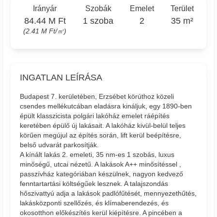
Irányár
Szobák
Emelet
Terület
84.44 M Ft
1 szoba
2
35 m²
(2.41 M Ft/㎡)
INGATLAN LEÍRÁSA
Budapest 7. kerületében, Erzsébet körúthoz közeli
csendes mellékutcában eladásra kináljuk, egy 1890-ben
épült klasszicista polgári lakóház emelet ráépítés
keretében épülő új lakásait. A lakóház kivül-belül teljes
körűen megújul az építés során, lift kerül beépítésre,
belső udvarát parkosítják.
A kínált lakás 2. emeleti, 35 nm-es 1 szobás, luxus
minőségű, utcai nézetű. A lakások A++ minősítéssel ,
passzívház kategóriában készülnek, nagyon kedvező
fenntartartási költségűek lesznek. A talajszondás
hőszivattyú adja a lakások padlófűtését, mennyezethűtés,
lakásközponti szellőzés, és klímaberendezés, és
okosotthon előkészítés kerül kiépítésre. A pincében a