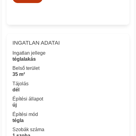
INGATLAN ADATAI
Ingatlan jellege
téglalakás
Belső terület
35 m²
Tájolás
dél
Építési állapot
új
Építési mód
tégla
Szobák száma
1 szoba