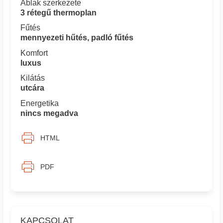
Ablak szerkezete
3 rétegű thermoplan
Fűtés
mennyezeti hűtés, padló fűtés
Komfort
luxus
Kilátás
utcára
Energetika
nincs megadva
HTML
PDF
KAPCSOLAT