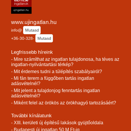
www.ujingatlan.hu
info@
Mutasd
+36-30-328-
Mutasd
Legfrissebb híreink
- Mire számíthat az ingatlan tulajdonosa, ha téves az
ingatlan-nyilvántartási térkép?
- Mit érdemes tudni a túlépítés szabályairól?
- Mi fán terem a függőben tartás ingatlan
adásvételnél?
- Mit jelent a tulajdonjog fenntartás ingatlan
adásvételnél?
- Miként felel az örökös az örökhagyó tartozásáért?
További kínálatunk
- XIII. kerületi új építésű lakások gyüjtőoldala
- Budapesti új ingatlan 50 M Ft-ig