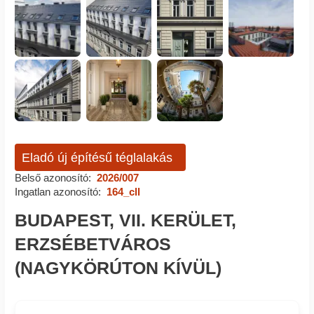
Eladó új építésű téglalakás
Belső azonosító:
2026/007
Ingatlan azonosító:
164_cll
BUDAPEST, VII. KERÜLET,
ERZSÉBETVÁROS
(NAGYKÖRÚTON KÍVÜL)