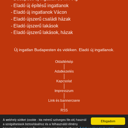
- Eladó új építésű ingatlanok
- Eladó új ingatlanok Vácon
- Eladó újszerű családi házak
- Eladó újszerű lakások
- Eladó újszerű lakások, házak
Új ingatlan Budapesten és vidéken. Eladó új ingatlanok.
Oldaltérkép
Adatkezelés
Kapcsolat
Impresszum
Link és bannercsere
RSS
A webhely sütiket (cookie - kis méretű szöveges file-ok) használ
Elfogadom
Vár-Köz Kft. - Ingatlan nyilvántartó, ügyviteli és
a szolgáltatások biztosításához és a felhasználói élmény
Copyright © 2021.