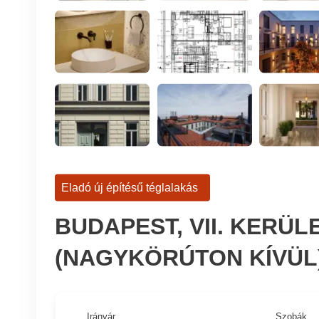
Eladó új építésű téglalakás
BUDAPEST, VII. KERÜ
(NAGYKÖRÚTON KÍVÜL
Irányár
Szobák