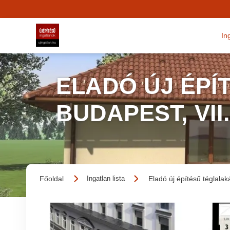
In
ELADÓ ÚJ ÉPÍ
BUDAPEST, VII
Főoldal
Eladó új építésű téglalak
Ingatlan lista