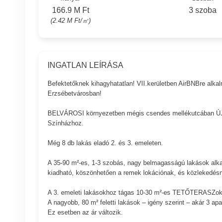
166.9 M Ft
3 szoba
(2.42 M Ft/㎡)
INGATLAN LEÍRÁSA
Befektetőknek kihagyhatatlan! VII.kerületben AirBNBre a
Erzsébetvárosban!
BELVÁROSI környezetben mégis csendes mellékutcában Ú
Színházhoz.
Még 8 db lakás eladó 2. és 3. emeleten.
A 35-90 m²-es, 1-3 szobás, nagy belmagasságú lakások alka
kiadható, köszönhetően a remek lokációnak, és közlekedés
A 3. emeleti lakásokhoz tágas 10-30 m²-es TETŐTERASZok 
A nagyobb, 80 m² feletti lakások – igény szerint – akár 3 a
Ez esetben az ár változik.