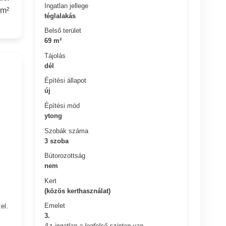
Ingatlan jellege
 m²
téglalakás
Belső terület
69 m²
Tájolás
dél
Építési állapot
új
Építési mód
ytong
Szobák száma
3 szoba
Bútorozottság
nem
Kert
(közös kerthasználat)
Emelet
el.
3.
Az ingatlan a legfelső szinten van.