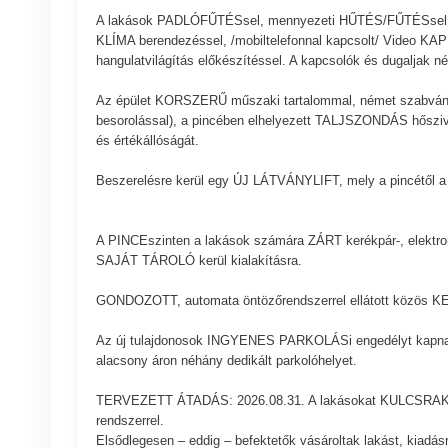
A lakások PADLÓFŰTÉSsel, mennyezeti HŰTÉS/FŰTÉSsel, z
KLÍMA berendezéssel, /mobiltelefonnal kapcsolt/ Video 
hangulatvilágítás előkészítéssel. A kapcsolók és dugaljak
Az épület KORSZERŰ műszaki tartalommal, német szabvány 
besorolással), a pincében elhelyezett TALJSZONDÁS hőszi
és értékállóságát.
Beszerelésre kerül egy ÚJ LÁTVÁNYLIFT, mely a pincétől a 
A PINCEszinten a lakások számára ZÁRT kerékpár-, elektrom
SAJÁT TÁROLÓ kerül kialakításra.
GONDOZOTT, automata öntözőrendszerrel ellátott közös KER
Az új tulajdonosok INGYENES PARKOLÁSi engedélyt kapnak
alacsony áron néhány dedikált parkolóhelyet.
TERVEZETT ÁTADÁS: 2026.08.31. A lakásokat KULCSRAKÉSZ á
rendszerrel.
Elsődlegesen – eddig – befektetők vásároltak lakást, kiadá