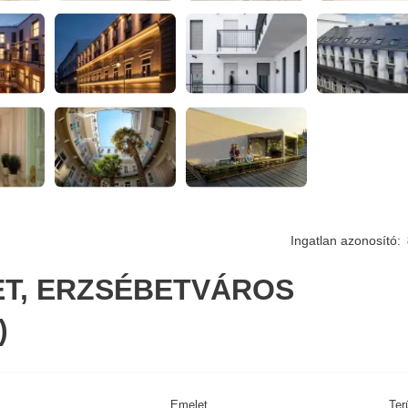
Ingatlan azonosító:
LET, ERZSÉBETVÁROS
)
Emelet
Ter