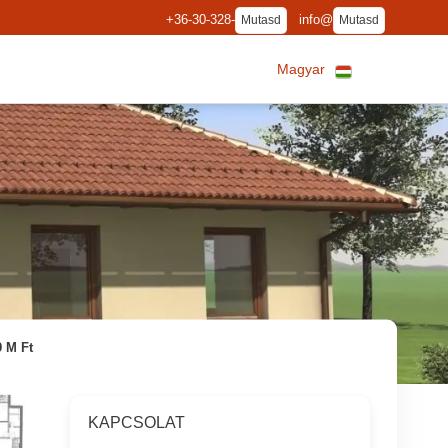
+36-30-328-
info@
Mutasd
Mutasd
Magyar
9 M Ft
KAPCSOLAT