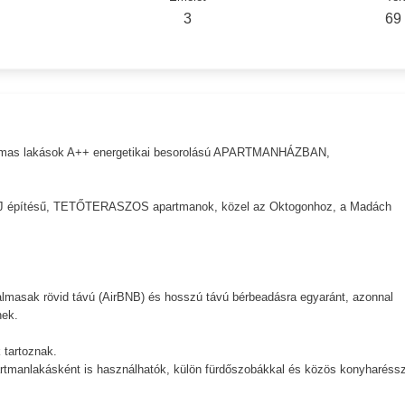
3
69
lkalmas lakások A++ energetikai besorolású APARTMANHÁZBAN,
J építésű, TETŐTERASZOS apartmanok, közel az Oktogonhoz, a Madách
lmasak rövid távú (AirBNB) és hosszú távú bérbeadásra egyaránt, azonnal
nek.
tartoznak.
partmanlakásként is használhatók, külön fürdőszobákkal és közös konyharéssz