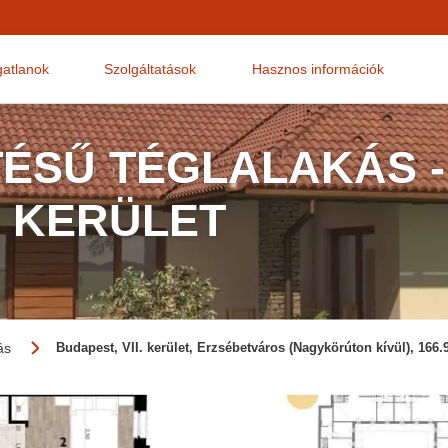
gatlanok
Szolgáltatások
Hasznos információk
TÉSŰ TÉGLALAKÁS -
. KERÜLET
ás
Budapest, VII. kerület, Erzsébetváros (Nagykörúton kívül), 166.