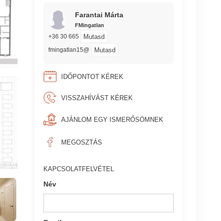
Farantai Márta
FMingatlan
Mutasd
+36 30 665
Mutasd
fmingatlan15@
IDŐPONTOT KÉREK
VISSZAHÍVÁST KÉREK
AJÁNLOM EGY ISMERŐSÖMNEK
MEGOSZTÁS
KAPCSOLATFELVÉTEL
Név