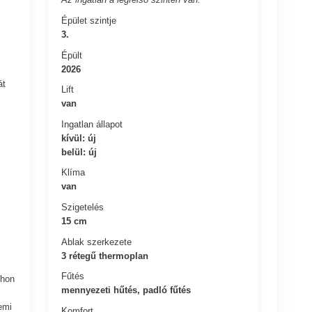
Épület szintje
3.
Épült
2026
át
Lift
van
Ingatlan állapot
kívül: új
belül: új
Klíma
van
Szigetelés
15 cm
Ablak szerkezete
3 rétegű thermoplan
Fűtés
thon
mennyezeti hűtés, padló fűtés
emi
Komfort