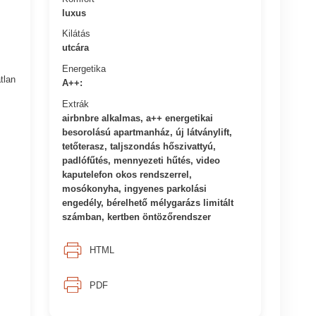
luxus
Kilátás
utcára
Energetika
tlan
A++:
Extrák
airbnbre alkalmas, a++ energetikai
besorolású apartmanház, új látványlift,
tetőterasz, taljszondás hőszivattyú,
padlófűtés, mennyezeti hűtés, video
kaputelefon okos rendszerrel,
mosókonyha, ingyenes parkolási
engedély, bérelhető mélygarázs limitált
számban, kertben öntözőrendszer
HTML
PDF