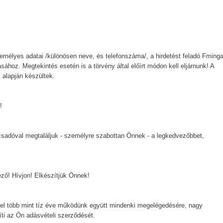
emélyes adatai /különösen neve, és telefonszáma/, a hirdetést feladó Fminga
ásához. Megtekintés esetén is a törvény által előírt módon kell eljárnunk! A
 alapján készültek.
!
csadóval megtaláljuk - személyre szabottan Önnek - a legkedvezőbbet,
lező! Hívjon! Elkészítjük Önnek!
el több mint tíz éve működünk együtt mindenki megelégedésére, nagy
ti az Ön adásvételi szerződését.