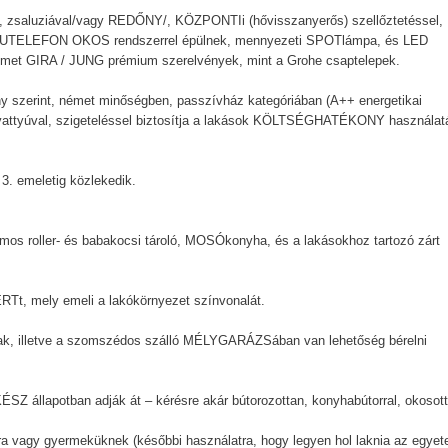
saluziával/vagy REDŐNY/, KÖZPONTIi (hővisszanyerős) szellőztetéssel,
KAPUTELEFON OKOS rendszerrel épülnek, mennyezeti SPOTlámpa, és LED
 német GIRA / JUNG prémium szerelvények, mint a Grohe csaptelepek.
szerint, német minőségben, passzívház kategóriában (A++ energetikai
vattyúval, szigeteléssel biztosítja a lakások KÖLTSÉGHATÉKONY használat
3. emeletig közlekedik.
os roller- és babakocsi tároló, MOSÓkonyha, és a lakásokhoz tartozó zárt
Tt, mely emeli a lakókörnyezet színvonalát.
, illetve a szomszédos szálló MÉLYGARÁZSában van lehetőség bérelni
llapotban adják át – kérésre akár bútorozottan, konyhabútorral, okosot
sra vagy gyermeküknek (későbbi használatra, hogy legyen hol laknia az egyet