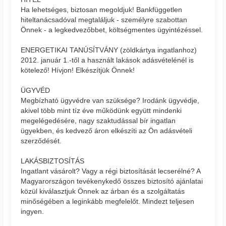
Ha lehetséges, biztosan megoldjuk! Bankfüggetlen
hiteltanácsadóval megtaláljuk - személyre szabottan
Önnek - a legkedvezőbbet, költségmentes ügyintézéssel.
ENERGETIKAI TANÚSÍTVÁNY (zöldkártya ingatlanhoz)
2012. január 1.-től a használt lakások adásvételénél is
kötelező! Hívjon! Elkészítjük Önnek!
ÜGYVÉD
Megbízható ügyvédre van szüksége? Irodánk ügyvédje,
akivel több mint tíz éve működünk együtt mindenki
megelégedésére, nagy szaktudással bír ingatlan
ügyekben, és kedvező áron elkészíti az Ön adásvételi
szerződését.
LAKÁSBIZTOSÍTÁS
Ingatlant vásárolt? Vagy a régi biztosítását lecserélné? A
Magyarországon tevékenykedő összes biztosító ajánlatai
közül kiválasztjuk Önnek az árban és a szolgáltatás
minőségében a leginkább megfelelőt. Mindezt teljesen
ingyen.