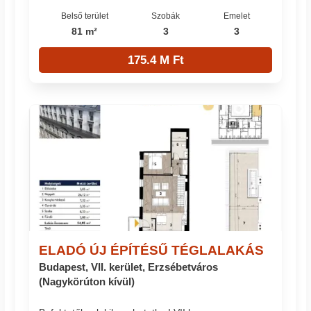
Belső terület
Szobák
Emelet
81 m²
3
3
175.4 M Ft
ELADÓ ÚJ ÉPÍTÉSŰ TÉGLALAKÁS
Budapest, VII. kerület, Erzsébetváros
(Nagykörúton kívül)