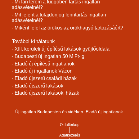
- Mi fán terem a függőben tartás ingatlan
adásvételnél?
- Mit jelent a tulajdonjog fenntartás ingatlan
adásvételnél?
- Miként felel az örökös az örökhagyó tartozásáért?
További kínálatunk
- XIII. kerületi új építésű lakások gyüjtőoldala
- Budapesti új ingatlan 50 M Ft-ig
- Eladó új építésű ingatlanok
- Eladó új ingatlanok Vácon
- Eladó újszerű családi házak
- Eladó újszerű lakások
- Eladó újszerű lakások, házak
Új ingatlan Budapesten és vidéken. Eladó új ingatlanok.
Oldaltérkép
Adatkezelés