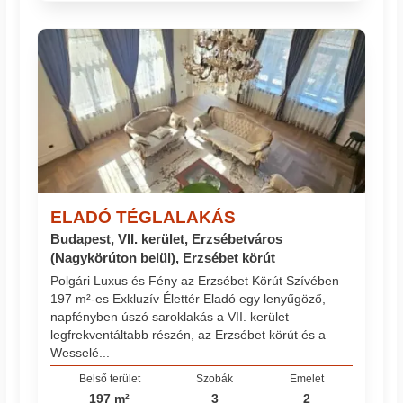
ELADÓ TÉGLALAKÁS
Budapest, VII. kerület, Erzsébetváros
(Nagykörúton belül), Erzsébet körút
Polgári Luxus és Fény az Erzsébet Körút Szívében –
197 m²-es Exkluzív Élettér Eladó egy lenyűgöző,
napfényben úszó saroklakás a VII. kerület
legfrekventáltabb részén, az Erzsébet körút és a
Wesselé...
Belső terület
Szobák
Emelet
197 m²
3
2