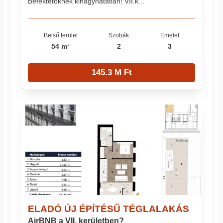
Befektetőknek kihagyhatatlan! VII.k...
Belső terület
Szobák
Emelet
54 m²
2
3
145.3 M Ft
ELADÓ ÚJ ÉPÍTÉSŰ TÉGLALAKÁS
AirBNB a VII. kerületben?