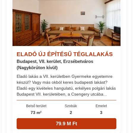
ELADÓ ÚJ ÉPÍTÉSŰ TÉGLALAKÁS
Budapest, VII. kerület, Erzsébetváros
(Nagykörúton kívül)
Eladó lakás a VII. kerületben Gyermeke egyetemre
készül? Vagy más okból keres budapesti lakást?
Eladó egy kivételes hangulatú, erkélyes polgári lakás
Budapest VII. kerületében, a Csengery utcába...
Belső terület
Szobák
Emelet
73 m²
2
3
79.9 M Ft