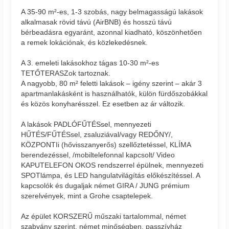
A 35-90 m²-es, 1-3 szobás, nagy belmagasságú lakások
alkalmasak rövid távú (AirBNB) és hosszú távú
bérbeadásra egyaránt, azonnal kiadható, köszönhetően
a remek lokációnak, és közlekedésnek.
A 3. emeleti lakásokhoz tágas 10-30 m²-es
TETŐTERASZok tartoznak.
A nagyobb, 80 m² feletti lakások – igény szerint – akár 3
apartmanlakásként is használhatók, külön fürdőszobákkal
és közös konyharésszel. Ez esetben az ár változik.
A lakások PADLÓFŰTÉSsel, mennyezeti
HŰTÉS/FŰTÉSsel, zsaluziával/vagy REDŐNY/,
KÖZPONTIi (hővisszanyerős) szellőztetéssel, KLÍMA
berendezéssel, /mobiltelefonnal kapcsolt/ Video
KAPUTELEFON OKOS rendszerrel épülnek, mennyezeti
SPOTlámpa, és LED hangulatvilágítás előkészítéssel. A
kapcsolók és dugaljak német GIRA / JUNG prémium
szerelvények, mint a Grohe csaptelepek.
Az épület KORSZERŰ műszaki tartalommal, német
szabvány szerint, német minőségben, passzívház