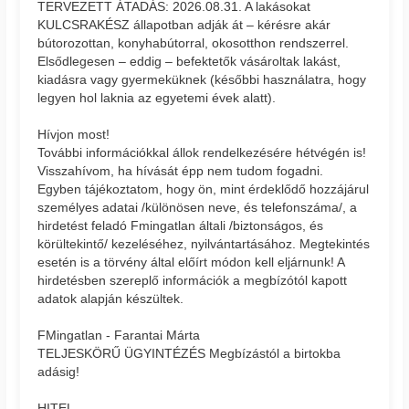
TERVEZETT ÁTADÁS: 2026.08.31. A lakásokat
KULCSRAKÉSZ állapotban adják át – kérésre akár
bútorozottan, konyhabútorral, okosotthon rendszerrel.
Elsődlegesen – eddig – befektetők vásároltak lakást,
kiadásra vagy gyermeküknek (későbbi használatra, hogy
legyen hol laknia az egyetemi évek alatt).
Hívjon most!
További információkkal állok rendelkezésére hétvégén is!
Visszahívom, ha hívását épp nem tudom fogadni.
Egyben tájékoztatom, hogy ön, mint érdeklődő hozzájárul
személyes adatai /különösen neve, és telefonszáma/, a
hirdetést feladó Fmingatlan általi /biztonságos, és
körültekintő/ kezeléséhez, nyilvántartásához. Megtekintés
esetén is a törvény által előírt módon kell eljárnunk! A
hirdetésben szereplő információk a megbízótól kapott
adatok alapján készültek.
FMingatlan - Farantai Márta
TELJESKÖRŰ ÜGYINTÉZÉS Megbízástól a birtokba
adásig!
HITEL