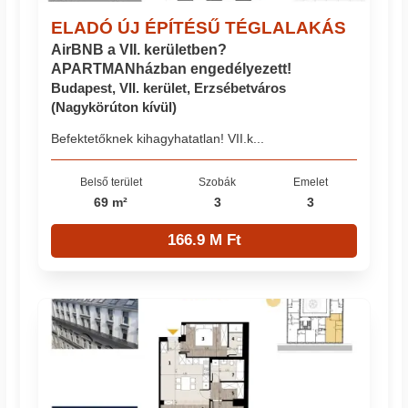
ELADÓ ÚJ ÉPÍTÉSŰ TÉGLALAKÁS
AirBNB a VII. kerületben?
APARTMANházban engedélyezett!
Budapest, VII. kerület, Erzsébetváros
(Nagykörúton kívül)
Befektetőknek kihagyhatatlan! VII.k...
Belső terület
Szobák
Emelet
69 m²
3
3
166.9 M Ft