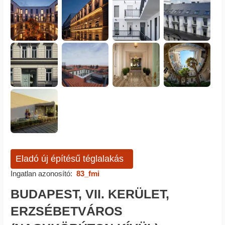
Eladó új építésű téglalakás
Ingatlan azonosító:
83_fmi
BUDAPEST, VII. KERÜLET,
ERZSÉBETVÁROS