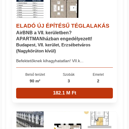
ELADÓ ÚJ ÉPÍTÉSŰ TÉGLALAKÁS
AirBNB a VII. kerületben?
APARTMANházban engedélyezett!
Budapest, VII. kerület, Erzsébetváros
(Nagykörúton kívül)
Befektetőknek kihagyhatatlan! VII.k...
Belső terület
Szobák
Emelet
90 m²
3
2
182.1 M Ft