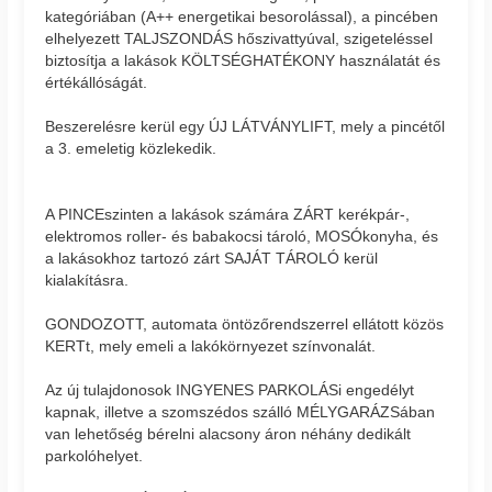
kategóriában (A++ energetikai besorolással), a pincében
elhelyezett TALJSZONDÁS hőszivattyúval, szigeteléssel
biztosítja a lakások KÖLTSÉGHATÉKONY használatát és
értékállóságát.
Beszerelésre kerül egy ÚJ LÁTVÁNYLIFT, mely a pincétől
a 3. emeletig közlekedik.
A PINCEszinten a lakások számára ZÁRT kerékpár-,
elektromos roller- és babakocsi tároló, MOSÓkonyha, és
a lakásokhoz tartozó zárt SAJÁT TÁROLÓ kerül
kialakításra.
GONDOZOTT, automata öntözőrendszerrel ellátott közös
KERTt, mely emeli a lakókörnyezet színvonalát.
Az új tulajdonosok INGYENES PARKOLÁSi engedélyt
kapnak, illetve a szomszédos szálló MÉLYGARÁZSában
van lehetőség bérelni alacsony áron néhány dedikált
parkolóhelyet.