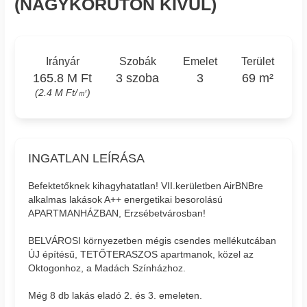
(NAGYKÖRÚTON KÍVÜL)
Irányár
Szobák
Emelet
Terület
165.8 M Ft
3 szoba
3
69 m²
(2.4 M Ft/㎡)
INGATLAN LEÍRÁSA
Befektetőknek kihagyhatatlan! VII.kerületben AirBNBre
alkalmas lakások A++ energetikai besorolású
APARTMANHÁZBAN, Erzsébetvárosban!
BELVÁROSI környezetben mégis csendes mellékutcában
ÚJ építésű, TETŐTERASZOS apartmanok, közel az
Oktogonhoz, a Madách Színházhoz.
Még 8 db lakás eladó 2. és 3. emeleten.