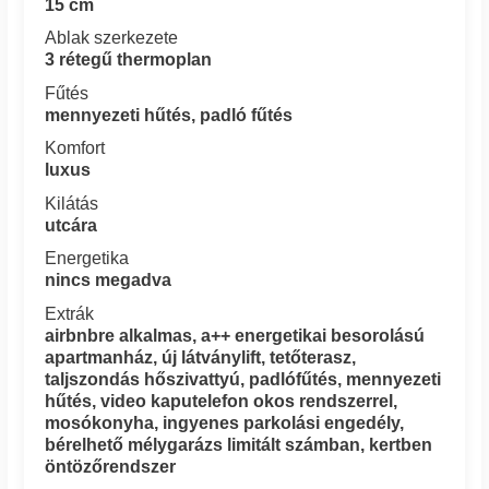
15 cm
Ablak szerkezete
3 rétegű thermoplan
Fűtés
mennyezeti hűtés, padló fűtés
Komfort
luxus
Kilátás
utcára
Energetika
nincs megadva
Extrák
airbnbre alkalmas, a++ energetikai besorolású
apartmanház, új látványlift, tetőterasz,
taljszondás hőszivattyú, padlófűtés, mennyezeti
hűtés, video kaputelefon okos rendszerrel,
mosókonyha, ingyenes parkolási engedély,
bérelhető mélygarázs limitált számban, kertben
öntözőrendszer