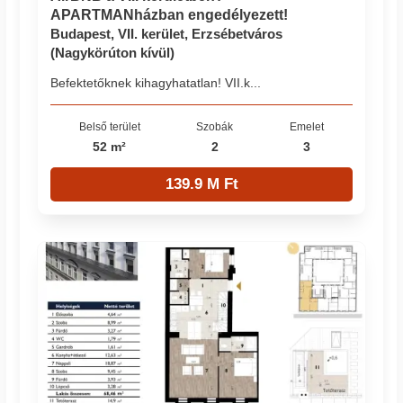
APARTMANházban engedélyezett!
Budapest, VII. kerület, Erzsébetváros
(Nagykörúton kívül)
Befektetőknek kihagyhatatlan! VII.k...
Belső terület
Szobák
Emelet
52 m²
2
3
139.9 M Ft