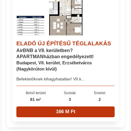
ELADÓ ÚJ ÉPÍTÉSŰ TÉGLALAKÁS
AirBNB a VII. kerületben?
APARTMANházban engedélyezett!
Budapest, VII. kerület, Erzsébetváros
(Nagykörúton kívül)
Befektetőknek kihagyhatatlan! VII.k...
Belső terület
Szobák
Emelet
81 m²
3
2
166 M Ft