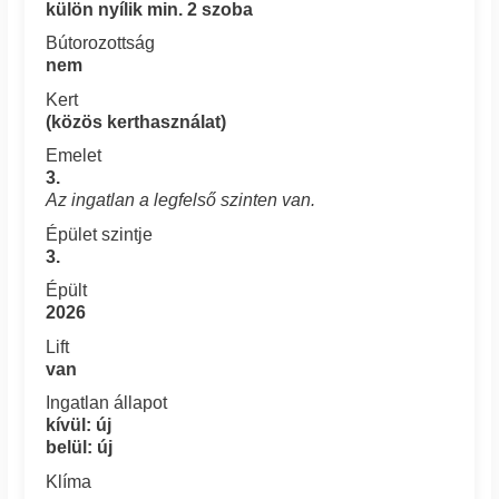
külön nyílik min. 2 szoba
Bútorozottság
nem
Kert
(közös kerthasználat)
Emelet
3.
Az ingatlan a legfelső szinten van.
Épület szintje
3.
Épült
2026
Lift
van
Ingatlan állapot
kívül: új
belül: új
Klíma