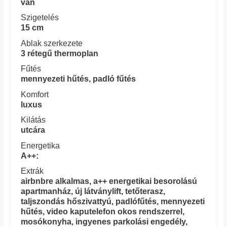
van
Szigetelés
15 cm
Ablak szerkezete
3 rétegű thermoplan
Fűtés
mennyezeti hűtés, padló fűtés
Komfort
luxus
Kilátás
utcára
Energetika
A++:
Extrák
airbnbre alkalmas, a++ energetikai besorolású
apartmanház, új látványlift, tetőterasz,
taljszondás hőszivattyú, padlófűtés, mennyezeti
hűtés, video kaputelefon okos rendszerrel,
mosókonyha, ingyenes parkolási engedély,