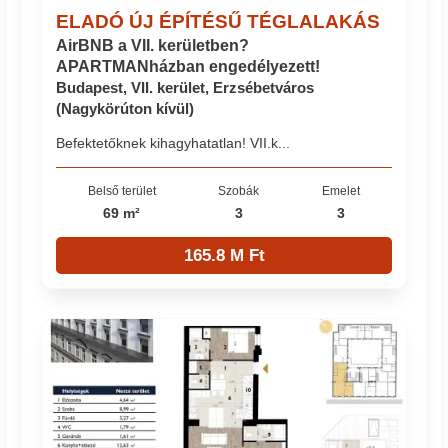
ELADÓ ÚJ ÉPÍTÉSŰ TÉGLALAKÁS
AirBNB a VII. kerületben?
APARTMANházban engedélyezett!
Budapest, VII. kerület, Erzsébetváros
(Nagykörúton kívül)
Befektetőknek kihagyhatatlan! VII.k...
Belső terület
Szobák
Emelet
69 m²
3
3
165.8 M Ft