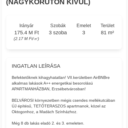
(NAGYKÖRÚTON KÍVÜL)
Irányár
Szobák
Emelet
Terület
175.4 M Ft
3 szoba
3
81 m²
(2.17 M Ft/㎡)
INGATLAN LEÍRÁSA
Befektetőknek kihagyhatatlan! VII.kerületben AirBNBre
alkalmas lakások A++ energetikai besorolású
APARTMANHÁZBAN, Erzsébetvárosban!
BELVÁROSI környezetben mégis csendes mellékutcában
ÚJ építésű, TETŐTERASZOS apartmanok, közel az
Oktogonhoz, a Madách Színházhoz.
Még 8 db lakás eladó 2. és 3. emeleten.