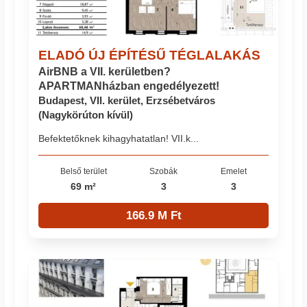
ELADÓ ÚJ ÉPÍTÉSŰ TÉGLALAKÁS
AirBNB a VII. kerületben?
APARTMANházban engedélyezett!
Budapest, VII. kerület, Erzsébetváros
(Nagykörúton kívül)
Befektetőknek kihagyhatatlan! VII.k...
Belső terület
Szobák
Emelet
69 m²
3
3
166.9 M Ft