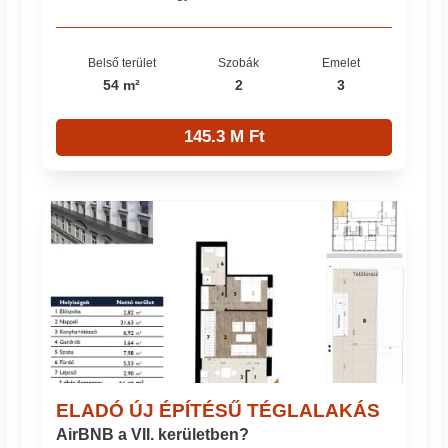
Belső terület
Szobák
Emelet
54 m²
2
3
145.3 M Ft
ELADÓ ÚJ ÉPÍTÉSŰ TÉGLALAKÁS
AirBNB a VII. kerületben?