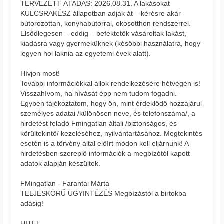
TERVEZETT ÁTADÁS: 2026.08.31. A lakásokat
KULCSRAKÉSZ állapotban adják át – kérésre akár
bútorozottan, konyhabútorral, okosotthon rendszerrel.
Elsődlegesen – eddig – befektetők vásároltak lakást,
kiadásra vagy gyermeküknek (későbbi használatra, hogy
legyen hol laknia az egyetemi évek alatt).
Hívjon most!
További információkkal állok rendelkezésére hétvégén is!
Visszahívom, ha hívását épp nem tudom fogadni.
Egyben tájékoztatom, hogy ön, mint érdeklődő hozzájárul
személyes adatai /különösen neve, és telefonszáma/, a
hirdetést feladó Fmingatlan általi /biztonságos, és
körültekintő/ kezeléséhez, nyilvántartásához. Megtekintés
esetén is a törvény által előírt módon kell eljárnunk! A
hirdetésben szereplő információk a megbízótól kapott
adatok alapján készültek.
FMingatlan - Farantai Márta
TELJESKÖRŰ ÜGYINTÉZÉS Megbízástól a birtokba
adásig!
HITEL