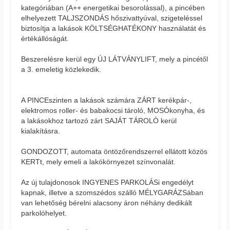
kategóriában (A++ energetikai besorolással), a pincében
elhelyezett TALJSZONDÁS hőszivattyúval, szigeteléssel
biztosítja a lakások KÖLTSÉGHATÉKONY használatát és
értékállóságát.
Beszerelésre kerül egy ÚJ LÁTVÁNYLIFT, mely a pincétől
a 3. emeletig közlekedik.
A PINCEszinten a lakások számára ZÁRT kerékpár-,
elektromos roller- és babakocsi tároló, MOSÓkonyha, és
a lakásokhoz tartozó zárt SAJÁT TÁROLÓ kerül
kialakításra.
GONDOZOTT, automata öntözőrendszerrel ellátott közös
KERTt, mely emeli a lakókörnyezet színvonalát.
Az új tulajdonosok INGYENES PARKOLÁSi engedélyt
kapnak, illetve a szomszédos szálló MÉLYGARÁZSában
van lehetőség bérelni alacsony áron néhány dedikált
parkolóhelyet.