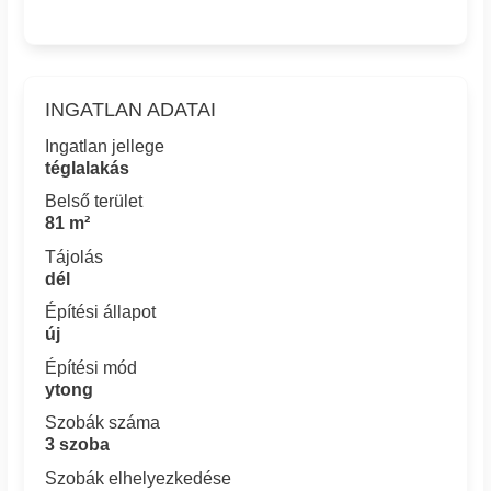
INGATLAN ADATAI
Ingatlan jellege
téglalakás
Belső terület
81 m²
Tájolás
dél
Építési állapot
új
Építési mód
ytong
Szobák száma
3 szoba
Szobák elhelyezkedése