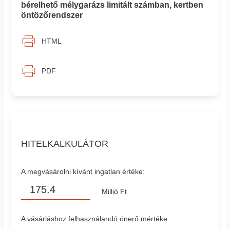
bérelhető mélygarázs limitált számban, kertben
öntözőrendszer
HTML
PDF
HITELKALKULÁTOR
A megvásárolni kívánt ingatlan értéke:
Millió Ft
A vásárláshoz felhasználandó önerő mértéke: