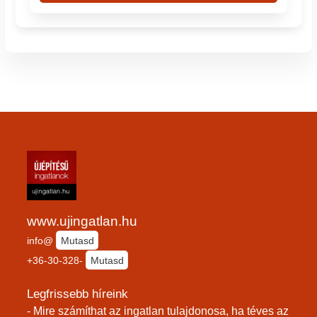
www.ujingatlan.hu
info@
Mutasd
+36-30-328-
Mutasd
Legfrissebb híreink
- Mire számíthat az ingatlan tulajdonosa, ha téves az