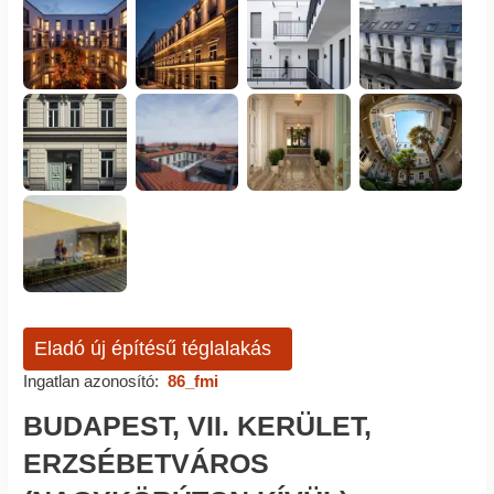
Eladó új építésű téglalakás
Ingatlan azonosító:
86_fmi
BUDAPEST, VII. KERÜLET,
ERZSÉBETVÁROS