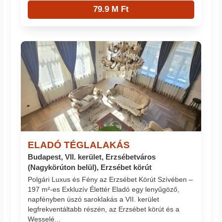
79.9 M Ft
ELADÓ TÉGLALAKÁS
Budapest, VII. kerület, Erzsébetváros
(Nagykörúton belül), Erzsébet körút
Polgári Luxus és Fény az Erzsébet Körút Szívében –
197 m²-es Exkluzív Élettér Eladó egy lenyűgöző,
napfényben úszó saroklakás a VII. kerület
legfrekventáltabb részén, az Erzsébet körút és a
Wesselé...