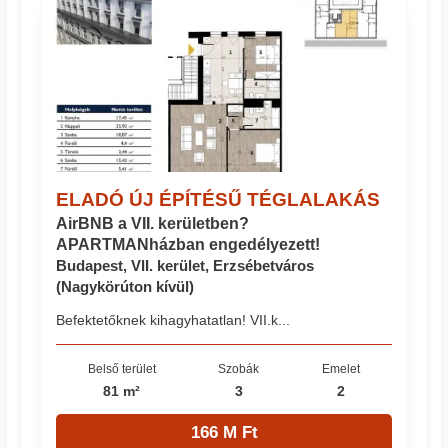
ELADÓ ÚJ ÉPÍTÉSŰ TÉGLALAKÁS
AirBNB a VII. kerületben?
APARTMANházban engedélyezett!
Budapest, VII. kerület, Erzsébetváros
(Nagykörúton kívül)
Befektetőknek kihagyhatatlan! VII.k...
Belső terület
Szobák
Emelet
81 m²
3
2
166 M Ft