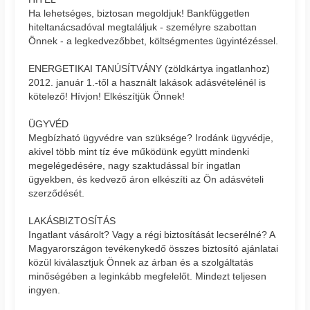
Ha lehetséges, biztosan megoldjuk! Bankfüggetlen
hiteltanácsadóval megtaláljuk - személyre szabottan
Önnek - a legkedvezőbbet, költségmentes ügyintézéssel.
ENERGETIKAI TANÚSÍTVÁNY (zöldkártya ingatlanhoz)
2012. január 1.-től a használt lakások adásvételénél is
kötelező! Hívjon! Elkészítjük Önnek!
ÜGYVÉD
Megbízható ügyvédre van szüksége? Irodánk ügyvédje,
akivel több mint tíz éve működünk együtt mindenki
megelégedésére, nagy szaktudással bír ingatlan
ügyekben, és kedvező áron elkészíti az Ön adásvételi
szerződését.
LAKÁSBIZTOSÍTÁS
Ingatlant vásárolt? Vagy a régi biztosítását lecserélné? A
Magyarországon tevékenykedő összes biztosító ajánlatai
közül kiválasztjuk Önnek az árban és a szolgáltatás
minőségében a leginkább megfelelőt. Mindezt teljesen
ingyen.