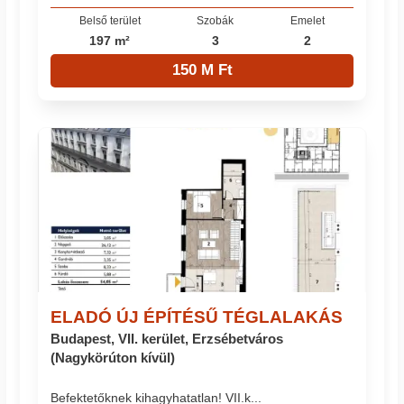
Belső terület
Szobák
Emelet
197 m²
3
2
150 M Ft
ELADÓ ÚJ ÉPÍTÉSŰ TÉGLALAKÁS
Budapest, VII. kerület, Erzsébetváros
(Nagykörúton kívül)
Befektetőknek kihagyhatatlan! VII.k...