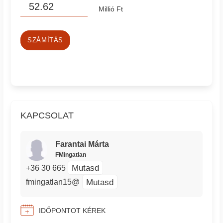
Millió Ft
SZÁMÍTÁS
KAPCSOLAT
Farantai Márta
FMingatlan
Mutasd
+36 30 665
Mutasd
fmingatlan15@
IDŐPONTOT KÉREK