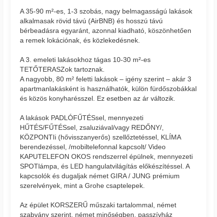
A 35-90 m²-es, 1-3 szobás, nagy belmagasságú lakások
alkalmasak rövid távú (AirBNB) és hosszú távú
bérbeadásra egyaránt, azonnal kiadható, köszönhetően
a remek lokációnak, és közlekedésnek.
A 3. emeleti lakásokhoz tágas 10-30 m²-es
TETŐTERASZok tartoznak.
A nagyobb, 80 m² feletti lakások – igény szerint – akár 3
apartmanlakásként is használhatók, külön fürdőszobákkal
és közös konyharésszel. Ez esetben az ár változik.
A lakások PADLÓFŰTÉSsel, mennyezeti
HŰTÉS/FŰTÉSsel, zsaluziával/vagy REDŐNY/,
KÖZPONTIi (hővisszanyerős) szellőztetéssel, KLÍMA
berendezéssel, /mobiltelefonnal kapcsolt/ Video
KAPUTELEFON OKOS rendszerrel épülnek, mennyezeti
SPOTlámpa, és LED hangulatvilágítás előkészítéssel. A
kapcsolók és dugaljak német GIRA / JUNG prémium
szerelvények, mint a Grohe csaptelepek.
Az épület KORSZERŰ műszaki tartalommal, német
szabvány szerint, német minőségben, passzívház