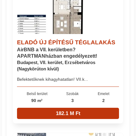
ELADÓ ÚJ ÉPÍTÉSŰ TÉGLALAKÁS
AirBNB a VII. kerületben?
APARTMANházban engedélyezett!
Budapest, VII. kerület, Erzsébetváros
(Nagykörúton kívül)
Befektetőknek kihagyhatatlan! VII.k...
Belső terület
Szobák
Emelet
90 m²
3
2
182.1 M Ft