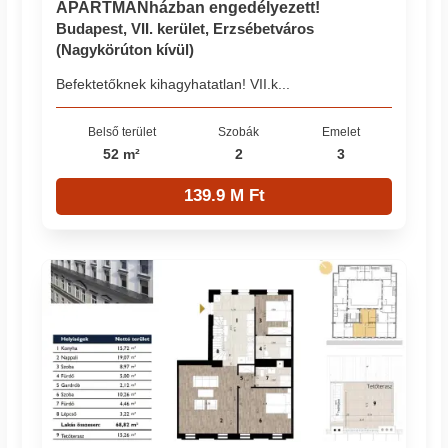
APARTMANházban engedélyezett!
Budapest, VII. kerület, Erzsébetváros
(Nagykörúton kívül)
Befektetőknek kihagyhatatlan! VII.k...
Belső terület
Szobák
Emelet
52 m²
2
3
139.9 M Ft