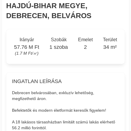
HAJDÚ-BIHAR MEGYE,
DEBRECEN, BELVÁROS
Irányár
Szobák
Emelet
Terület
57.76 M Ft
1 szoba
2
34 m²
(1.7 M Ft/㎡)
INGATLAN LEÍRÁSA
Debrecen belvárosában, exkluzív lehetőség,
megfizethető áron.
Befektetők és modern életformát keresők figyelem!
A 18 lakásos társasházban limitált számú lakás elérhető
56.2 millió forinttól.