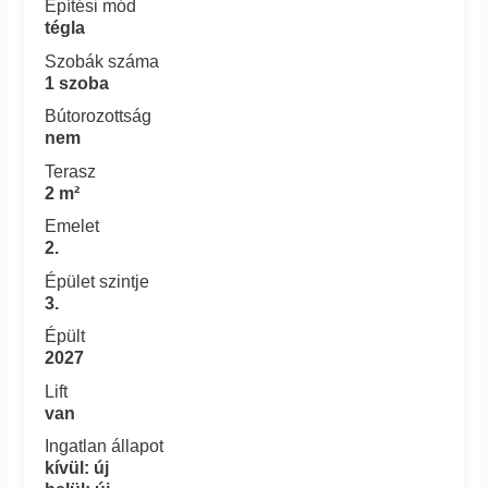
Építési mód
tégla
Szobák száma
1 szoba
Bútorozottság
nem
Terasz
2 m²
Emelet
2.
Épület szintje
3.
Épült
2027
Lift
van
Ingatlan állapot
kívül: új