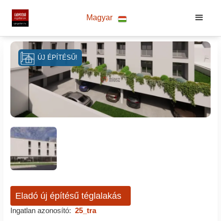
Magyar
ÚJ ÉPÍTÉSŰ!
Eladó új építésű téglalakás
Ingatlan azonosító:
25_tra