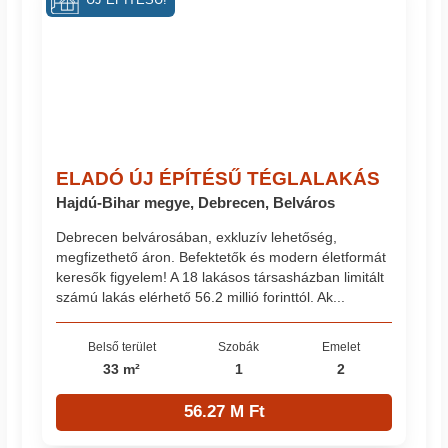
ÚJ ÉPÍTÉSŰ!
ELADÓ ÚJ ÉPÍTÉSŰ TÉGLALAKÁS
Hajdú-Bihar megye, Debrecen, Belváros
Debrecen belvárosában, exkluzív lehetőség,
megfizethető áron. Befektetők és modern életformát
keresők figyelem! A 18 lakásos társasházban limitált
számú lakás elérhető 56.2 millió forinttól. Ak...
Belső terület
Szobák
Emelet
33 m²
1
2
56.27 M Ft