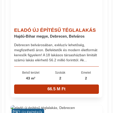
ELADÓ ÚJ ÉPÍTÉSŰ TÉGLALAKÁS
Hajdú-Bihar megye, Debrecen, Belváros
Debrecen belvárosában, exkluzív lehetőség,
megfizethető áron. Befektetők és modern életformát
keresők figyelem! A 18 lakásos társasházban limitált
számú lakás elérhető 56.2 millió forinttól. Ak...
Belső terület
Szobák
Emelet
43 m²
2
2
66.5 M Ft