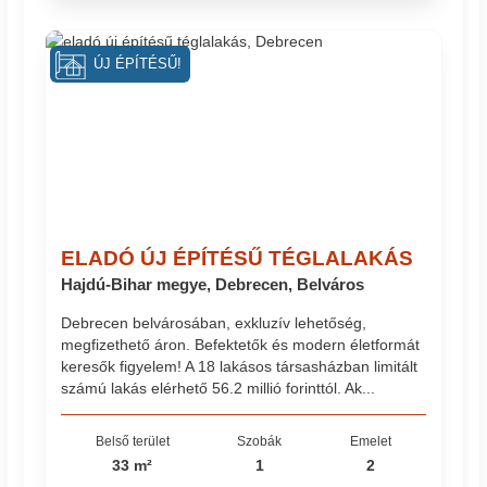
ÚJ ÉPÍTÉSŰ!
ELADÓ ÚJ ÉPÍTÉSŰ TÉGLALAKÁS
Hajdú-Bihar megye, Debrecen, Belváros
Debrecen belvárosában, exkluzív lehetőség,
megfizethető áron. Befektetők és modern életformát
keresők figyelem! A 18 lakásos társasházban limitált
számú lakás elérhető 56.2 millió forinttól. Ak...
Belső terület
Szobák
Emelet
33 m²
1
2