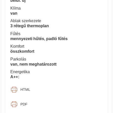
belül: új
Klíma
van
Ablak szerkezete
3 rétegű thermoplan
Fűtés
mennyezeti hűtés, padló fűtés
Komfort
összkomfort
Parkolás
van, nem meghatározott
Energetika
A++:
HTML
PDF