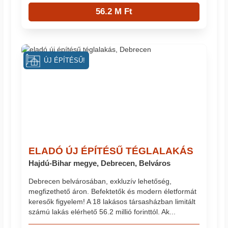
56.2 M Ft
ÚJ ÉPÍTÉSŰ!
ELADÓ ÚJ ÉPÍTÉSŰ TÉGLALAKÁS
Hajdú-Bihar megye, Debrecen, Belváros
Debrecen belvárosában, exkluzív lehetőség,
megfizethető áron. Befektetők és modern életformát
keresők figyelem! A 18 lakásos társasházban limitált
számú lakás elérhető 56.2 millió forinttól. Ak...