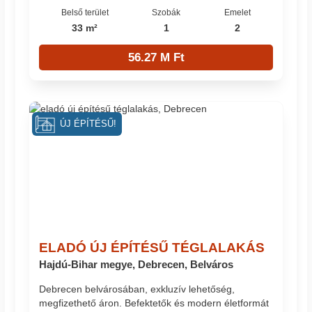
Belső terület
Szobák
Emelet
33 m²
1
2
56.27 M Ft
ÚJ ÉPÍTÉSŰ!
ELADÓ ÚJ ÉPÍTÉSŰ TÉGLALAKÁS
Hajdú-Bihar megye, Debrecen, Belváros
Debrecen belvárosában, exkluzív lehetőség,
megfizethető áron. Befektetők és modern életformát