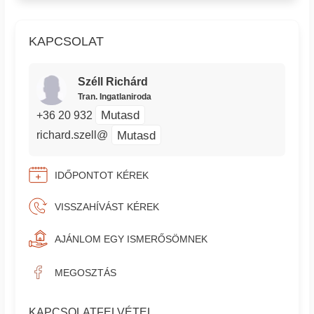
KAPCSOLAT
Széll Richárd
Tran. Ingatlaniroda
Mutasd
+36 20 932
Mutasd
richard.szell@
IDŐPONTOT KÉREK
VISSZAHÍVÁST KÉREK
AJÁNLOM EGY ISMERŐSÖMNEK
MEGOSZTÁS
KAPCSOLATFELVÉTEL