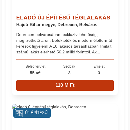
ELADÓ ÚJ ÉPÍTÉSŰ TÉGLALAKÁS
Hajdú-Bihar megye, Debrecen, Belváros
Debrecen belvárosában, exkluzív lehetőség,
megfizethető áron. Befektetők és modern életformát
keresők figyelem! A 18 lakásos társasházban limitált
számú lakás elérhető 56.2 millió forinttól. Ak...
Belső terület
Szobák
Emelet
55 m²
3
3
110 M Ft
ÚJ ÉPÍTÉSŰ!