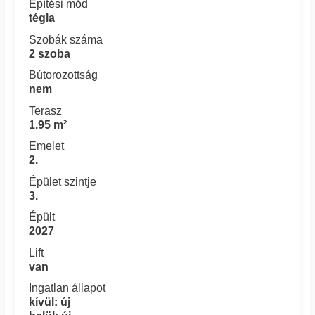
Építési mód
tégla
Szobák száma
2 szoba
Bútorozottság
nem
Terasz
1.95 m²
Emelet
2.
Épület szintje
3.
Épült
2027
Lift
van
Ingatlan állapot
kívül: új