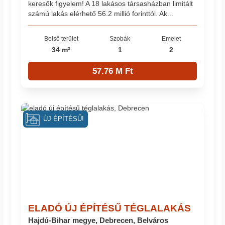
keresők figyelem! A 18 lakásos társasházban limitált
számú lakás elérhető 56.2 millió forinttól. Ak...
Belső terület
Szobák
Emelet
34 m²
1
2
57.76 M Ft
ÚJ ÉPÍTÉSŰ!
ELADÓ ÚJ ÉPÍTÉSŰ TÉGLALAKÁS
Hajdú-Bihar megye, Debrecen, Belváros