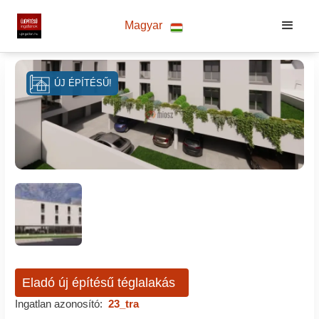
Magyar
ÚJ ÉPÍTÉSŰ!
Eladó új építésű téglalakás
Ingatlan azonosító:
23_tra