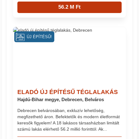
56.2 M Ft
ÚJ ÉPÍTÉSŰ!
ELADÓ ÚJ ÉPÍTÉSŰ TÉGLALAKÁS
Hajdú-Bihar megye, Debrecen, Belváros
Debrecen belvárosában, exkluzív lehetőség,
megfizethető áron. Befektetők és modern életformát
keresők figyelem! A 18 lakásos társasházban limitált
számú lakás elérhető 56.2 millió forinttól. Ak...