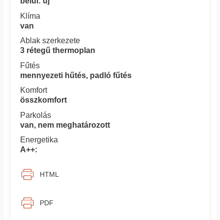
belül: új
Klíma
van
Ablak szerkezete
3 rétegű thermoplan
Fűtés
mennyezeti hűtés, padló fűtés
Komfort
összkomfort
Parkolás
van, nem meghatározott
Energetika
A++:
HTML
PDF