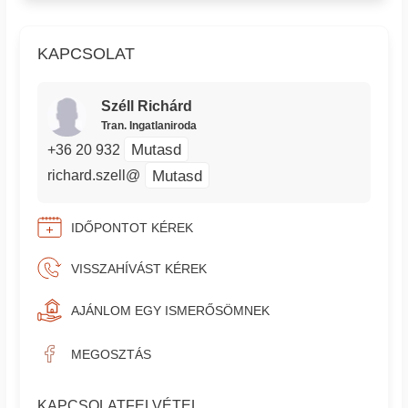
KAPCSOLAT
Széll Richárd
Tran. Ingatlaniroda
Mutasd
+36 20 932
Mutasd
richard.szell@
IDŐPONTOT KÉREK
VISSZAHÍVÁST KÉREK
AJÁNLOM EGY ISMERŐSÖMNEK
MEGOSZTÁS
KAPCSOLATFELVÉTEL