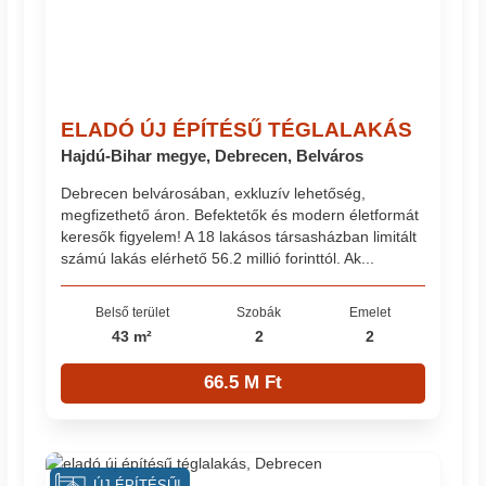
ELADÓ ÚJ ÉPÍTÉSŰ TÉGLALAKÁS
Hajdú-Bihar megye, Debrecen, Belváros
Debrecen belvárosában, exkluzív lehetőség,
megfizethető áron. Befektetők és modern életformát
keresők figyelem! A 18 lakásos társasházban limitált
számú lakás elérhető 56.2 millió forinttól. Ak...
Belső terület
Szobák
Emelet
43 m²
2
2
66.5 M Ft