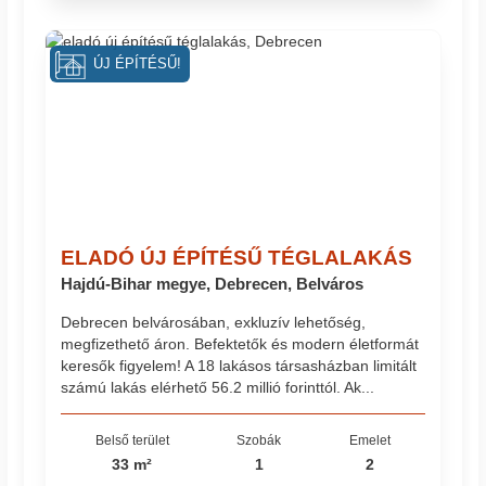
ÚJ ÉPÍTÉSŰ!
ELADÓ ÚJ ÉPÍTÉSŰ TÉGLALAKÁS
Hajdú-Bihar megye, Debrecen, Belváros
Debrecen belvárosában, exkluzív lehetőség,
megfizethető áron. Befektetők és modern életformát
keresők figyelem! A 18 lakásos társasházban limitált
számú lakás elérhető 56.2 millió forinttól. Ak...
Belső terület
Szobák
Emelet
33 m²
1
2