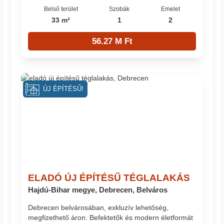
Belső terület
Szobák
Emelet
33 m²
1
2
56.27 M Ft
ÚJ ÉPÍTÉSŰ!
ELADÓ ÚJ ÉPÍTÉSŰ TÉGLALAKÁS
Hajdú-Bihar megye, Debrecen, Belváros
Debrecen belvárosában, exkluzív lehetőség,
megfizethető áron. Befektetők és modern életformát