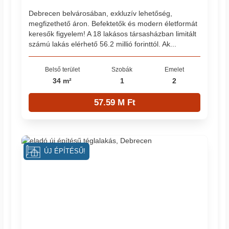
Debrecen belvárosában, exkluzív lehetőség,
megfizethető áron. Befektetők és modern életformát
keresők figyelem! A 18 lakásos társasházban limitált
számú lakás elérhető 56.2 millió forinttól. Ak...
Belső terület
Szobák
Emelet
34 m²
1
2
57.59 M Ft
ÚJ ÉPÍTÉSŰ!