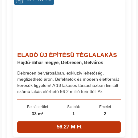
ÚJ ÉPÍTÉSŰ!
ELADÓ ÚJ ÉPÍTÉSŰ TÉGLALAKÁS
Hajdú-Bihar megye, Debrecen, Belváros
Debrecen belvárosában, exkluzív lehetőség,
megfizethető áron. Befektetők és modern életformát
keresők figyelem! A 18 lakásos társasházban limitált
számú lakás elérhető 56.2 millió forinttól. Ak...
Belső terület
Szobák
Emelet
33 m²
1
2
56.27 M Ft