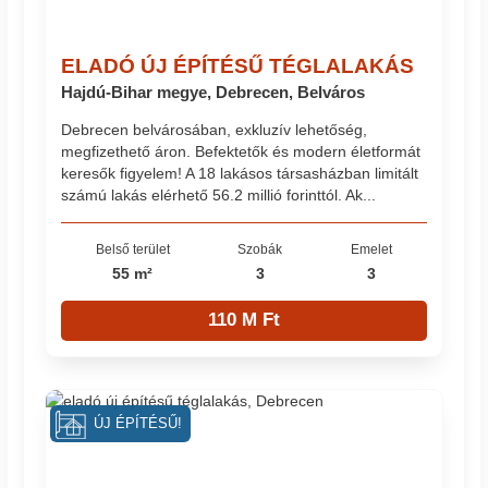
ELADÓ ÚJ ÉPÍTÉSŰ TÉGLALAKÁS
Hajdú-Bihar megye, Debrecen, Belváros
Debrecen belvárosában, exkluzív lehetőség,
megfizethető áron. Befektetők és modern életformát
keresők figyelem! A 18 lakásos társasházban limitált
számú lakás elérhető 56.2 millió forinttól. Ak...
Belső terület
Szobák
Emelet
55 m²
3
3
110 M Ft
ÚJ ÉPÍTÉSŰ!