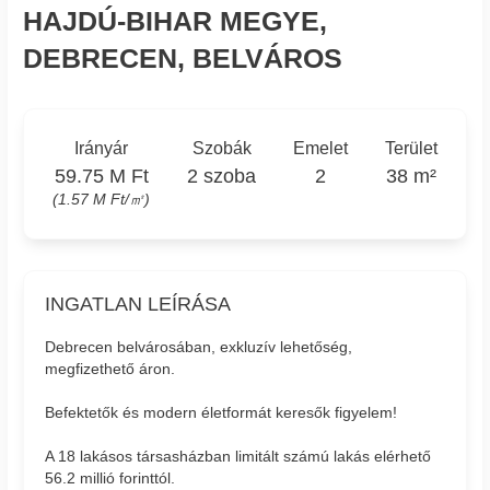
HAJDÚ-BIHAR MEGYE,
DEBRECEN, BELVÁROS
Irányár
Szobák
Emelet
Terület
59.75 M Ft
2 szoba
2
38 m²
(1.57 M Ft/㎡)
INGATLAN LEÍRÁSA
Debrecen belvárosában, exkluzív lehetőség,
megfizethető áron.
Befektetők és modern életformát keresők figyelem!
A 18 lakásos társasházban limitált számú lakás elérhető
56.2 millió forinttól.