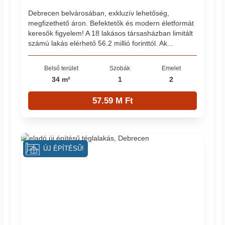
Debrecen belvárosában, exkluzív lehetőség,
megfizethető áron. Befektetők és modern életformát
keresők figyelem! A 18 lakásos társasházban limitált
számú lakás elérhető 56.2 millió forinttól. Ak...
Belső terület
Szobák
Emelet
34 m²
1
2
57.59 M Ft
ÚJ ÉPÍTÉSŰ!