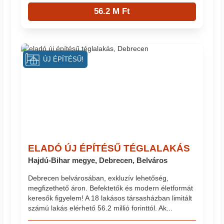
56.2 M Ft
ÚJ ÉPÍTÉSŰ!
ELADÓ ÚJ ÉPÍTÉSŰ TÉGLALAKÁS
Hajdú-Bihar megye, Debrecen, Belváros
Debrecen belvárosában, exkluzív lehetőség,
megfizethető áron. Befektetők és modern életformát
keresők figyelem! A 18 lakásos társasházban limitált
számú lakás elérhető 56.2 millió forinttól. Ak...