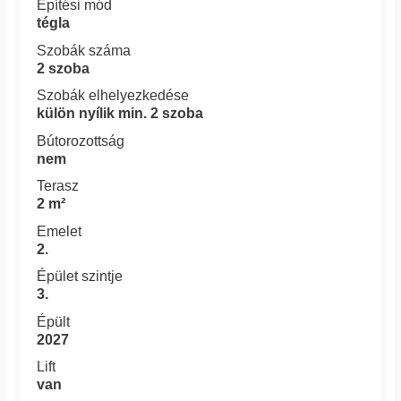
Építési mód
tégla
Szobák száma
2 szoba
Szobák elhelyezkedése
külön nyílik min. 2 szoba
Bútorozottság
nem
Terasz
2 m²
Emelet
2.
Épület szintje
3.
Épült
2027
Lift
van