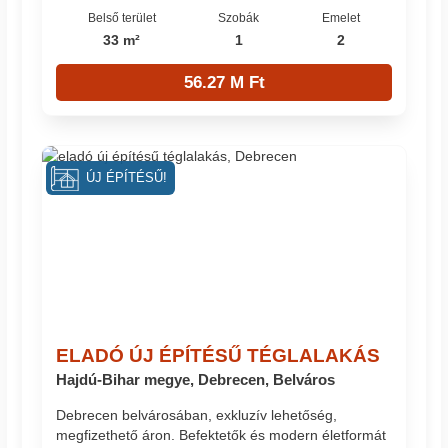
Belső terület
Szobák
Emelet
33 m²
1
2
56.27 M Ft
ÚJ ÉPÍTÉSŰ!
ELADÓ ÚJ ÉPÍTÉSŰ TÉGLALAKÁS
Hajdú-Bihar megye, Debrecen, Belváros
Debrecen belvárosában, exkluzív lehetőség,
megfizethető áron. Befektetők és modern életformát