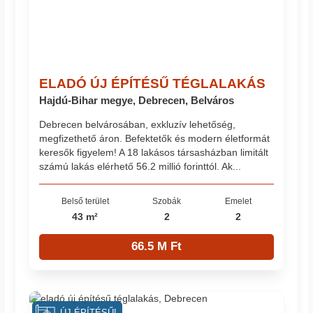
ELADÓ ÚJ ÉPÍTÉSŰ TÉGLALAKÁS
Hajdú-Bihar megye, Debrecen, Belváros
Debrecen belvárosában, exkluzív lehetőség,
megfizethető áron. Befektetők és modern életformát
keresők figyelem! A 18 lakásos társasházban limitált
számú lakás elérhető 56.2 millió forinttól. Ak...
Belső terület
Szobák
Emelet
43 m²
2
2
66.5 M Ft