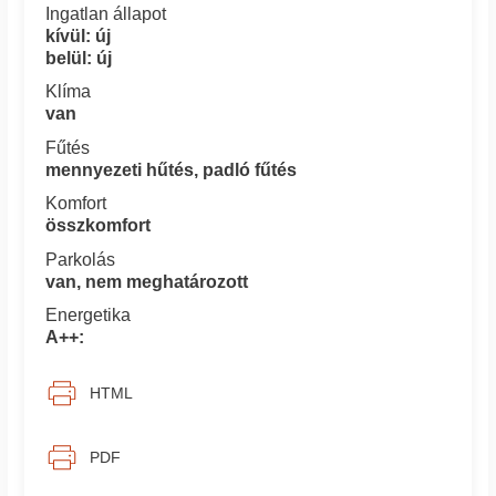
Ingatlan állapot
kívül: új
belül: új
Klíma
van
Fűtés
mennyezeti hűtés, padló fűtés
Komfort
összkomfort
Parkolás
van, nem meghatározott
Energetika
A++:
HTML
PDF