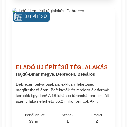
ÚJ ÉPÍTÉSŰ!
ELADÓ ÚJ ÉPÍTÉSŰ TÉGLALAKÁS
Hajdú-Bihar megye, Debrecen, Belváros
Debrecen belvárosában, exkluzív lehetőség,
megfizethető áron. Befektetők és modern életformát
keresők figyelem! A 18 lakásos társasházban limitált
számú lakás elérhető 56.2 millió forinttól. Ak...
Belső terület
Szobák
Emelet
33 m²
1
2