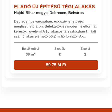
ELADÓ ÚJ ÉPÍTÉSŰ TÉGLALAKÁS
Hajdú-Bihar megye, Debrecen, Belváros
Debrecen belvárosában, exkluzív lehetőség,
megfizethető áron. Befektetők és modern életformát
keresők figyelem! A 18 lakásos társasházban limitált
számú lakás elérhető 56.2 millió forinttól. Ak...
Belső terület
Szobák
Emelet
38 m²
2
2
59.75 M Ft