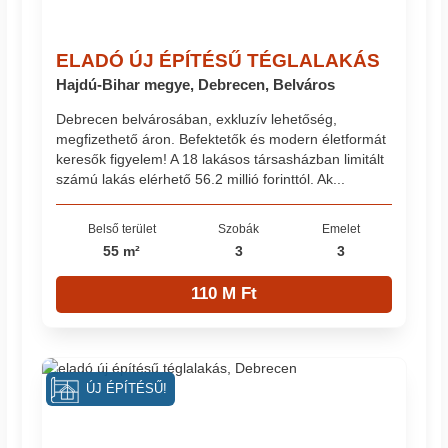
ELADÓ ÚJ ÉPÍTÉSŰ TÉGLALAKÁS
Hajdú-Bihar megye, Debrecen, Belváros
Debrecen belvárosában, exkluzív lehetőség,
megfizethető áron. Befektetők és modern életformát
keresők figyelem! A 18 lakásos társasházban limitált
számú lakás elérhető 56.2 millió forinttól. Ak...
Belső terület
Szobák
Emelet
55 m²
3
3
110 M Ft
ÚJ ÉPÍTÉSŰ!