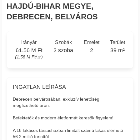
HAJDÚ-BIHAR MEGYE,
DEBRECEN, BELVÁROS
Irányár
Szobák
Emelet
Terület
61.56 M Ft
2 szoba
2
39 m²
(1.58 M Ft/㎡)
INGATLAN LEÍRÁSA
Debrecen belvárosában, exkluzív lehetőség,
megfizethető áron.
Befektetők és modern életformát keresők figyelem!
A 18 lakásos társasházban limitált számú lakás elérhető
56.2 millió forinttól.