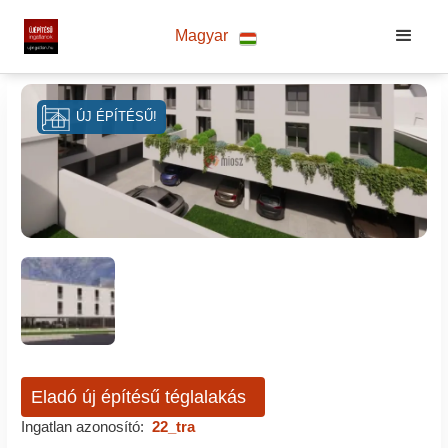
Magyar
ÚJ ÉPÍTÉSŰ!
Eladó új építésű téglalakás
Ingatlan azonosító:
22_tra