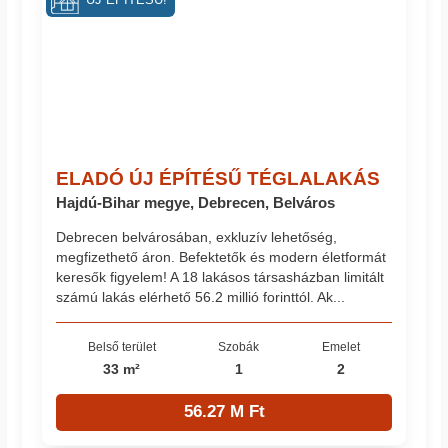
ÚJ ÉPÍTÉSŰ!
ELADÓ ÚJ ÉPÍTÉSŰ TÉGLALAKÁS
Hajdú-Bihar megye, Debrecen, Belváros
Debrecen belvárosában, exkluzív lehetőség,
megfizethető áron. Befektetők és modern életformát
keresők figyelem! A 18 lakásos társasházban limitált
számú lakás elérhető 56.2 millió forinttól. Ak...
Belső terület
Szobák
Emelet
33 m²
1
2
56.27 M Ft