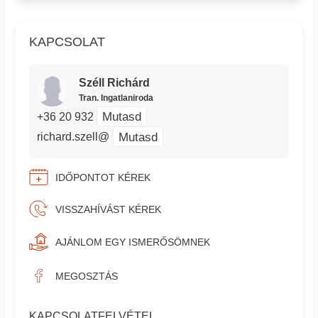
KAPCSOLAT
Széll Richárd
Tran. Ingatlaniroda
Mutasd
+36 20 932
Mutasd
richard.szell@
IDŐPONTOT KÉREK
VISSZAHÍVÁST KÉREK
AJÁNLOM EGY ISMERŐSÖMNEK
MEGOSZTÁS
KAPCSOLATFELVÉTEL