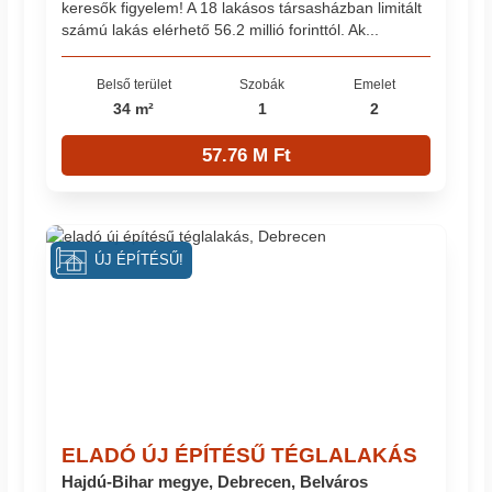
keresők figyelem! A 18 lakásos társasházban limitált
számú lakás elérhető 56.2 millió forinttól. Ak...
Belső terület
Szobák
Emelet
34 m²
1
2
57.76 M Ft
ÚJ ÉPÍTÉSŰ!
ELADÓ ÚJ ÉPÍTÉSŰ TÉGLALAKÁS
Hajdú-Bihar megye, Debrecen, Belváros