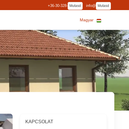
+36-30-328-
info@
Mutasd
Mutasd
Magyar
KAPCSOLAT