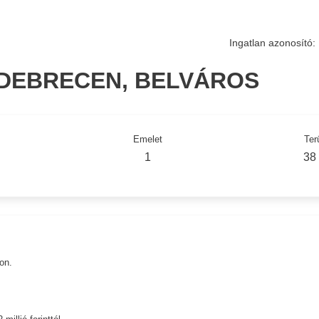
Ingatlan azonosító:
 DEBRECEN, BELVÁROS
Emelet
Ter
1
38
on.