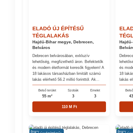
ELADÓ ÚJ ÉPÍTÉSŰ
ELAD
TÉGLALAKÁS
TÉG
Hajdú-Bihar megye, Debrecen,
Hajdú-
Belváros
Belvár
Debrecen belvárosában, exkluzív
Debrece
lehetőség, megfizethető áron. Befektetők
lehetős
és modern életformát keresők figyelem! A
és mode
18 lakásos társasházban limitált számú
18 laká
lakás elérhető 56.2 millió forinttól. Ak...
lakás el
Belső terület
Szobák
Emelet
Belső
55 m²
3
3
4
110 M Ft