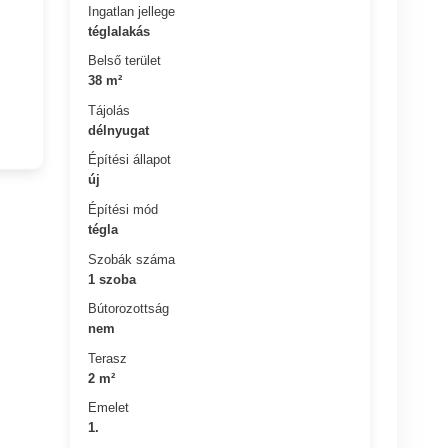
Ingatlan jellege
téglalakás
Belső terület
38 m²
Tájolás
délnyugat
Építési állapot
új
Építési mód
tégla
Szobák száma
1 szoba
Bútorozottság
nem
Terasz
2 m²
Emelet
1.