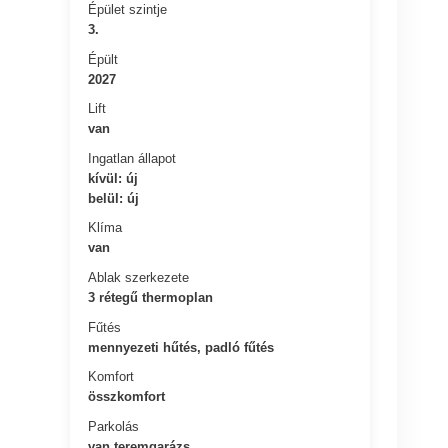
Épület szintje
3.
Épült
2027
Lift
van
Ingatlan állapot
kívül: új
belül: új
Klíma
van
Ablak szerkezete
3 rétegű thermoplan
Fűtés
mennyezeti hűtés, padló fűtés
Komfort
összkomfort
Parkolás
van teremgarázs