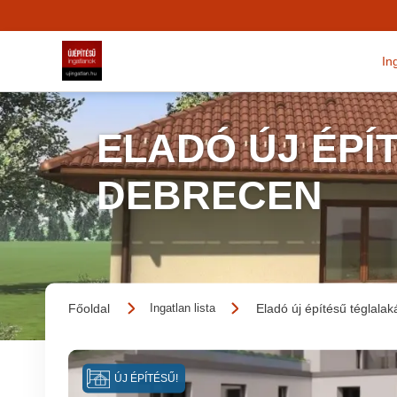
In
ELADÓ ÚJ ÉPÍ
DEBRECEN
Főoldal
Eladó új építésű téglalak
Ingatlan lista
ÚJ ÉPÍTÉSŰ!