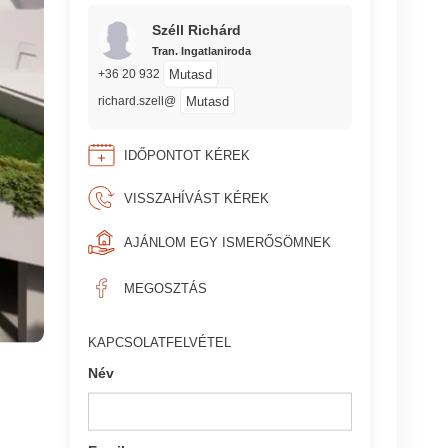
Széll Richárd
Tran. Ingatlaniroda
Mutasd
+36 20 932
Mutasd
richard.szell@
IDŐPONTOT KÉREK
VISSZAHÍVÁST KÉREK
AJÁNLOM EGY ISMERŐSÖMNEK
MEGOSZTÁS
KAPCSOLATFELVÉTEL
Név