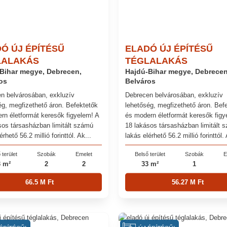
Ó ÚJ ÉPÍTÉSŰ
ELADÓ ÚJ ÉPÍTÉSŰ
LALAKÁS
TÉGLALAKÁS
Bihar megye, Debrecen,
Hajdú-Bihar megye, Debrecen
os
Belváros
n belvárosában, exkluzív
Debrecen belvárosában, exkluzív
ég, megfizethető áron. Befektetők
lehetőség, megfizethető áron. Bef
rn életformát keresők figyelem! A
és modern életformát keresők figy
sos társasházban limitált számú
18 lakásos társasházban limitált 
érhető 56.2 millió forinttól. Ak...
lakás elérhető 56.2 millió forinttól. 
 terület
Szobák
Emelet
Belső terület
Szobák
E
3 m²
2
2
33 m²
1
66.5 M Ft
56.27 M Ft