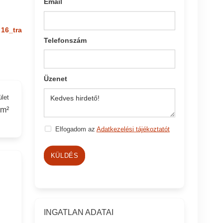
Email
16_tra
Telefonszám
Üzenet
ület
 m²
Elfogadom az
Adatkezelési tájékoztatót
KÜLDÉS
INGATLAN ADATAI