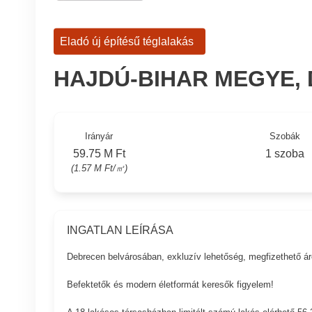
Eladó új építésű téglalakás
HAJDÚ-BIHAR MEGYE,
Irányár
Szobák
59.75 M Ft
1 szoba
(1.57 M Ft/㎡)
INGATLAN LEÍRÁSA
Debrecen belvárosában, exkluzív lehetőség, megfizethető ár
Befektetők és modern életformát keresők figyelem!