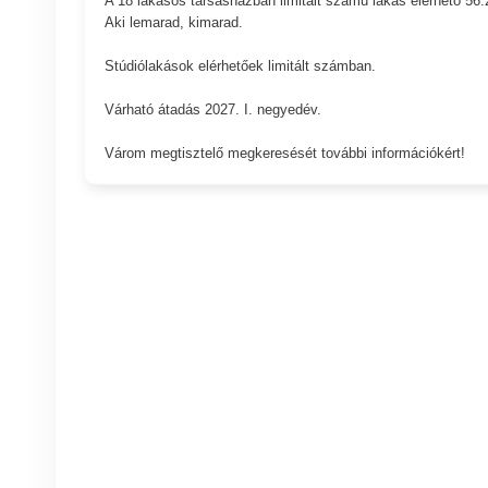
A 18 lakásos társasházban limitált számú lakás elérhető 56.2 m
Aki lemarad, kimarad.
Stúdiólakások elérhetőek limitált számban.
Várható átadás 2027. I. negyedév.
Várom megtisztelő megkeresését további információkért!