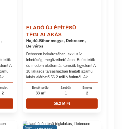
ELADÓ ÚJ ÉPÍTÉSŰ
TÉGLALAKÁS
,
Hajdú-Bihar megye, Debrecen,
Belváros
Debrecen belvárosában, exkluzív
ektetők
lehetőség, megfizethető áron. Befektetők
elem! A
és modern életformát keresők figyelem! A
számú
18 lakásos társasházban limitált számú
Ak...
lakás elérhető 56.2 millió forinttól. Ak...
melet
Belső terület
Szobák
Emelet
2
33 m²
1
2
56.2 M Ft