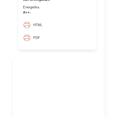
Energetika
A++:
HTML
PDF