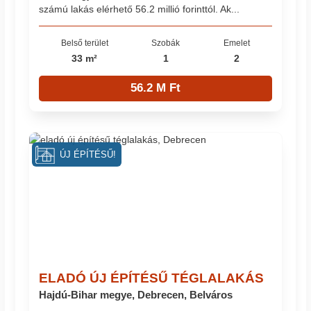
számú lakás elérhető 56.2 millió forinttól. Ak...
Belső terület
Szobák
Emelet
33 m²
1
2
56.2 M Ft
ÚJ ÉPÍTÉSŰ!
ELADÓ ÚJ ÉPÍTÉSŰ TÉGLALAKÁS
Hajdú-Bihar megye, Debrecen, Belváros