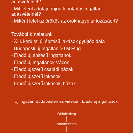
adásvételnél?
- Mit jelent a tulajdonjog fenntartás ingatlan
adásvételnél?
- Miként felel az örökös az örökhagyó tartozásáért?
További kínálatunk
- XIII. kerületi új építésű lakások gyüjtőoldala
- Budapesti új ingatlan 50 M Ft-ig
- Eladó új építésű ingatlanok
- Eladó új ingatlanok Vácon
- Eladó újszerű családi házak
- Eladó újszerű lakások
- Eladó újszerű lakások, házak
Új ingatlan Budapesten és vidéken. Eladó új ingatlanok.
Oldaltérkép
Adatkezelés