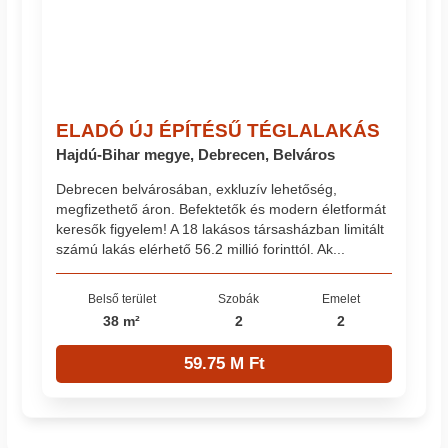
ELADÓ ÚJ ÉPÍTÉSŰ TÉGLALAKÁS
Hajdú-Bihar megye, Debrecen, Belváros
Debrecen belvárosában, exkluzív lehetőség,
megfizethető áron. Befektetők és modern életformát
keresők figyelem! A 18 lakásos társasházban limitált
számú lakás elérhető 56.2 millió forinttól. Ak...
Belső terület
Szobák
Emelet
38 m²
2
2
59.75 M Ft