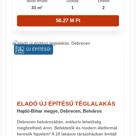
Belső terület
Szobák
Emelet
33 m²
1
2
56.27 M Ft
ÚJ ÉPÍTÉSŰ!
ELADÓ ÚJ ÉPÍTÉSŰ TÉGLALAKÁS
Hajdú-Bihar megye, Debrecen, Belváros
Debrecen belvárosában, exkluzív lehetőség,
megfizethető áron. Befektetők és modern életformát
keresők figyelem! A 18 lakásos társasházban limitált