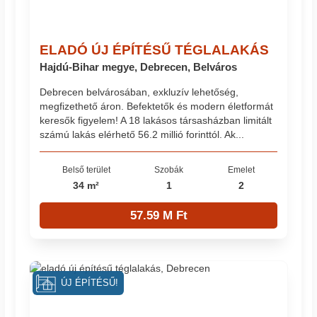
ELADÓ ÚJ ÉPÍTÉSŰ TÉGLALAKÁS
Hajdú-Bihar megye, Debrecen, Belváros
Debrecen belvárosában, exkluzív lehetőség,
megfizethető áron. Befektetők és modern életformát
keresők figyelem! A 18 lakásos társasházban limitált
számú lakás elérhető 56.2 millió forinttól. Ak...
Belső terület
Szobák
Emelet
34 m²
1
2
57.59 M Ft
ÚJ ÉPÍTÉSŰ!