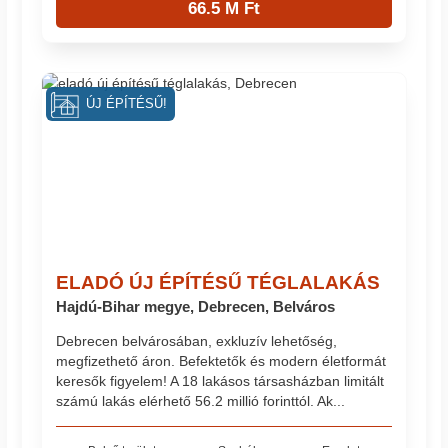
66.5 M Ft
ÚJ ÉPÍTÉSŰ!
ELADÓ ÚJ ÉPÍTÉSŰ TÉGLALAKÁS
Hajdú-Bihar megye, Debrecen, Belváros
Debrecen belvárosában, exkluzív lehetőség,
megfizethető áron. Befektetők és modern életformát
keresők figyelem! A 18 lakásos társasházban limitált
számú lakás elérhető 56.2 millió forinttól. Ak...