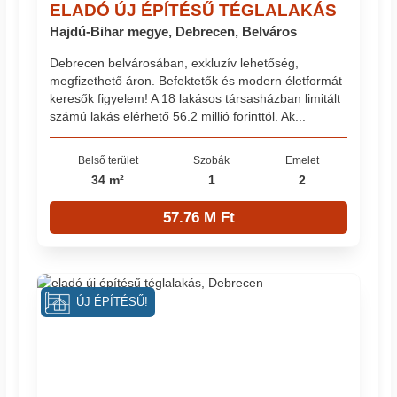
ELADÓ ÚJ ÉPÍTÉSŰ TÉGLALAKÁS
Hajdú-Bihar megye, Debrecen, Belváros
Debrecen belvárosában, exkluzív lehetőség,
megfizethető áron. Befektetők és modern életformát
keresők figyelem! A 18 lakásos társasházban limitált
számú lakás elérhető 56.2 millió forinttól. Ak...
Belső terület
Szobák
Emelet
34 m²
1
2
57.76 M Ft
ÚJ ÉPÍTÉSŰ!