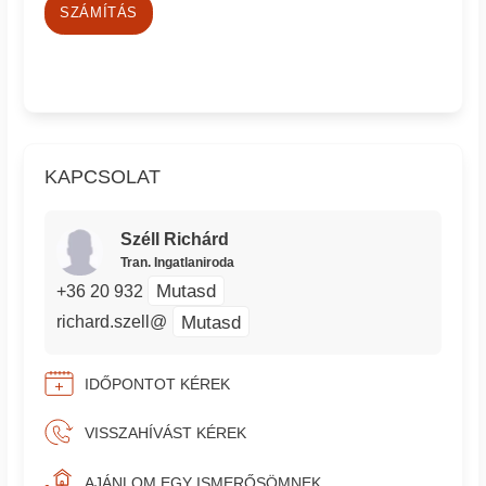
SZÁMÍTÁS
KAPCSOLAT
Széll Richárd
Tran. Ingatlaniroda
Mutasd
+36 20 932
Mutasd
richard.szell@
IDŐPONTOT KÉREK
VISSZAHÍVÁST KÉREK
AJÁNLOM EGY ISMERŐSÖMNEK