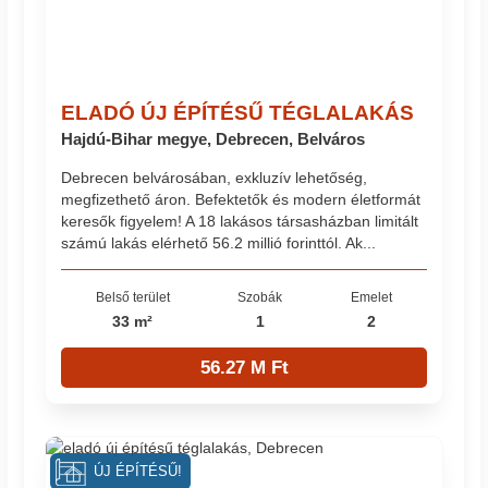
ELADÓ ÚJ ÉPÍTÉSŰ TÉGLALAKÁS
Hajdú-Bihar megye, Debrecen, Belváros
Debrecen belvárosában, exkluzív lehetőség,
megfizethető áron. Befektetők és modern életformát
keresők figyelem! A 18 lakásos társasházban limitált
számú lakás elérhető 56.2 millió forinttól. Ak...
Belső terület
Szobák
Emelet
33 m²
1
2
56.27 M Ft
ÚJ ÉPÍTÉSŰ!