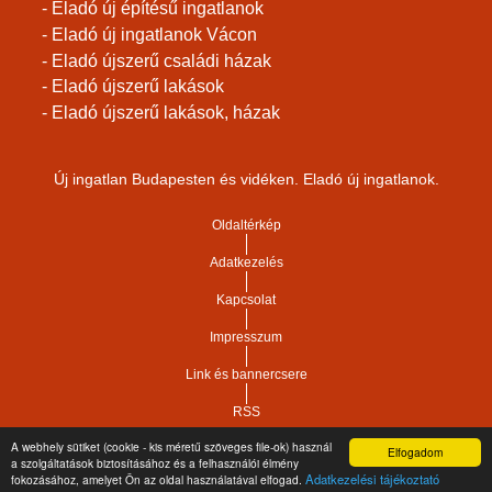
- Eladó új építésű ingatlanok
- Eladó új ingatlanok Vácon
- Eladó újszerű családi házak
- Eladó újszerű lakások
- Eladó újszerű lakások, házak
Új ingatlan Budapesten és vidéken. Eladó új ingatlanok.
Oldaltérkép
Adatkezelés
Kapcsolat
Impresszum
Link és bannercsere
RSS
A webhely sütiket (cookie - kis méretű szöveges file-ok) használ
Elfogadom
a szolgáltatások biztosításához és a felhasználói élmény
Vár-Köz Kft. - Ingatlan nyilvántartó, ügyviteli és
Copyright © 2021.
Adatkezelési tájékoztató
fokozásához, amelyet Ön az oldal használatával elfogad.
adminisztrációs szoftver