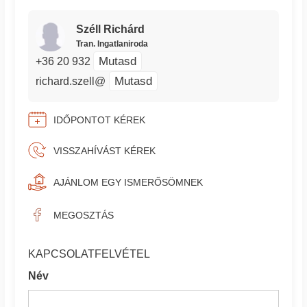
Széll Richárd
Tran. Ingatlaniroda
Mutasd
+36 20 932
Mutasd
richard.szell@
IDŐPONTOT KÉREK
VISSZAHÍVÁST KÉREK
AJÁNLOM EGY ISMERŐSÖMNEK
MEGOSZTÁS
KAPCSOLATFELVÉTEL
Név