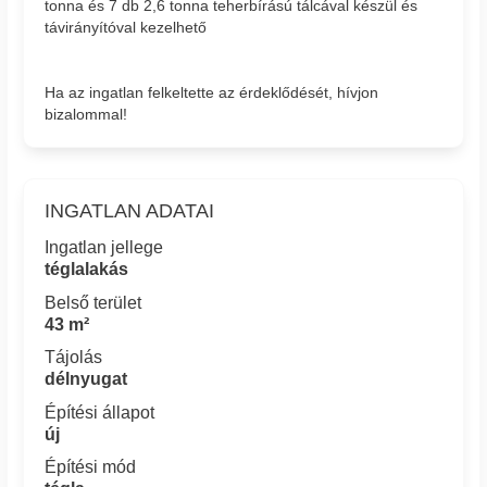
tonna és 7 db 2,6 tonna teherbírású tálcával készül és
távirányítóval kezelhető
Ha az ingatlan felkeltette az érdeklődését, hívjon
bizalommal!
INGATLAN ADATAI
Ingatlan jellege
téglalakás
Belső terület
43 m²
Tájolás
délnyugat
Építési állapot
új
Építési mód