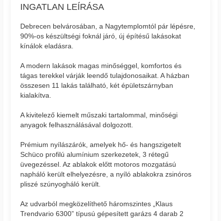
INGATLAN LEÍRÁSA
Debrecen belvárosában, a Nagytemplomtól pár lépésre,
90%-os készültségi foknál járó, új építésű lakásokat
kínálok eladásra.
A modern lakások magas minőséggel, komfortos és
tágas terekkel várják leendő tulajdonosaikat. A házban
összesen 11 lakás található, két épületszárnyban
kialakítva.
A kivitelező kiemelt műszaki tartalommal, minőségi
anyagok felhasználásával dolgozott.
Prémium nyílászárók, amelyek hő- és hangszigetelt
Schüco profilú alumínium szerkezetek, 3 rétegű
üvegezéssel. Az ablakok előtt motoros mozgatású
napháló került elhelyezésre, a nyíló ablakokra zsinóros
pliszé szúnyogháló került.
Az udvarból megközelíthető háromszintes „Klaus
Trendvario 6300” típusú gépesített garázs 4 darab 2