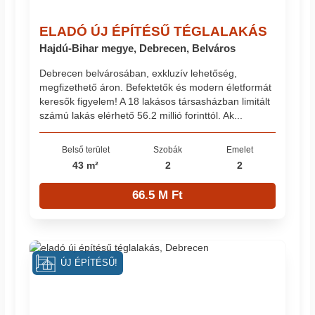
ELADÓ ÚJ ÉPÍTÉSŰ TÉGLALAKÁS
Hajdú-Bihar megye, Debrecen, Belváros
Debrecen belvárosában, exkluzív lehetőség,
megfizethető áron. Befektetők és modern életformát
keresők figyelem! A 18 lakásos társasházban limitált
számú lakás elérhető 56.2 millió forinttól. Ak...
Belső terület
Szobák
Emelet
43 m²
2
2
66.5 M Ft
ÚJ ÉPÍTÉSŰ!