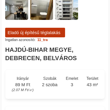
Eladó új építésű téglalakás
Ingatlan azonosító:
11_tra
HAJDÚ-BIHAR MEGYE,
DEBRECEN, BELVÁROS
Irányár
Szobák
Emelet
Terület
89 M Ft
2 szoba
3
43 m²
(2.07 M Ft/㎡)