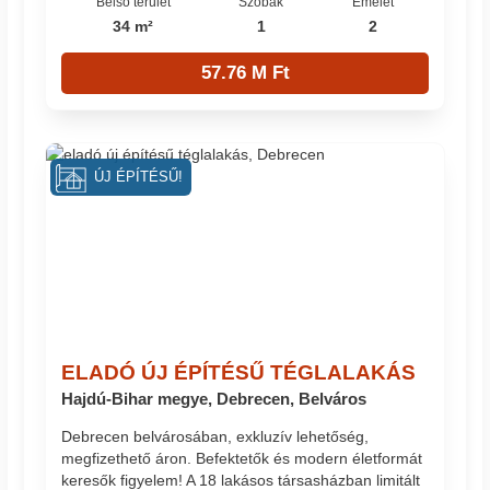
Belső terület
Szobák
Emelet
34 m²
1
2
57.76 M Ft
ÚJ ÉPÍTÉSŰ!
ELADÓ ÚJ ÉPÍTÉSŰ TÉGLALAKÁS
Hajdú-Bihar megye, Debrecen, Belváros
Debrecen belvárosában, exkluzív lehetőség,
megfizethető áron. Befektetők és modern életformát
keresők figyelem! A 18 lakásos társasházban limitált