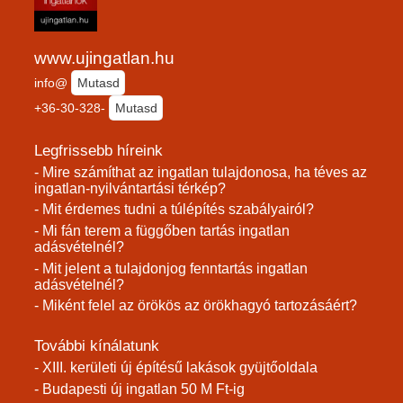
www.ujingatlan.hu
info@
Mutasd
+36-30-328-
Mutasd
Legfrissebb híreink
- Mire számíthat az ingatlan tulajdonosa, ha téves az
ingatlan-nyilvántartási térkép?
- Mit érdemes tudni a túlépítés szabályairól?
- Mi fán terem a függőben tartás ingatlan
adásvételnél?
- Mit jelent a tulajdonjog fenntartás ingatlan
adásvételnél?
- Miként felel az örökös az örökhagyó tartozásáért?
További kínálatunk
- XIII. kerületi új építésű lakások gyüjtőoldala
- Budapesti új ingatlan 50 M Ft-ig