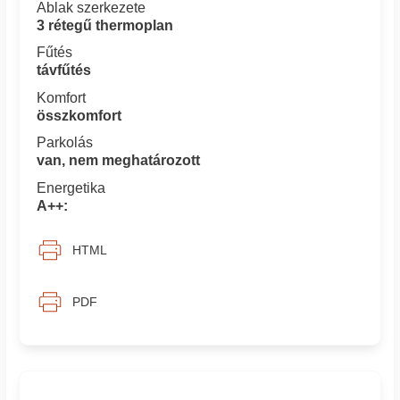
Ablak szerkezete
3 rétegű thermoplan
Fűtés
távfűtés
Komfort
összkomfort
Parkolás
van, nem meghatározott
Energetika
A++:
HTML
PDF