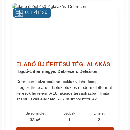
ÚJ ÉPÍTÉSŰ!
ELADÓ ÚJ ÉPÍTÉSŰ TÉGLALAKÁS
Hajdú-Bihar megye, Debrecen, Belváros
Debrecen belvárosában, exkluzív lehetőség,
megfizethető áron. Befektetők és modern életformát
keresők figyelem! A 18 lakásos társasházban limitált
számú lakás elérhető 56.2 millió forinttól. Ak...
Belső terület
Szobák
Emelet
33 m²
1
2