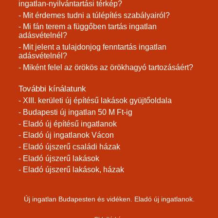
ingatlan-nyilvántartási térkép?
- Mit érdemes tudni a túlépítés szabályairól?
- Mi fán terem a függőben tartás ingatlan
adásvételnél?
- Mit jelent a tulajdonjog fenntartás ingatlan
adásvételnél?
- Miként felel az örökös az örökhagyó tartozásáért?
További kínálatunk
- XIII. kerületi új építésű lakások gyüjtőoldala
- Budapesti új ingatlan 50 M Ft-ig
- Eladó új építésű ingatlanok
- Eladó új ingatlanok Vácon
- Eladó újszerű családi házak
- Eladó újszerű lakások
- Eladó újszerű lakások, házak
Új ingatlan Budapesten és vidéken. Eladó új ingatlanok.