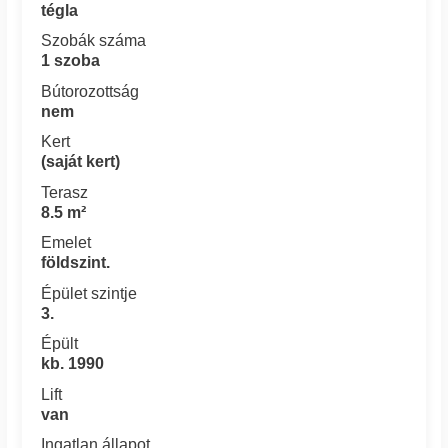
tégla
Szobák száma
1 szoba
Bútorozottság
nem
Kert
(saját kert)
Terasz
8.5 m²
Emelet
földszint.
Épület szintje
3.
Épült
kb. 1990
Lift
van
Ingatlan állapot