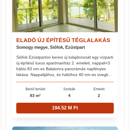
ELADÓ ÚJ ÉPÍTÉSŰ TÉGLALAKÁS
Somogy megye, Siófok, Ezüstpart
Siófok Ezüstparton keresi új tulajdonosát egy vízparti
új építésű luxus apartmanház 2. emeleti, nappali+3
hálós 83 nm-es Balatonra panorámás napfényes
lakása. Nappalijához, és hálóihoz 40 nm-es üvegk...
Belső terület
Szobák
Emelet
83 m²
4
2
194.52 M Ft