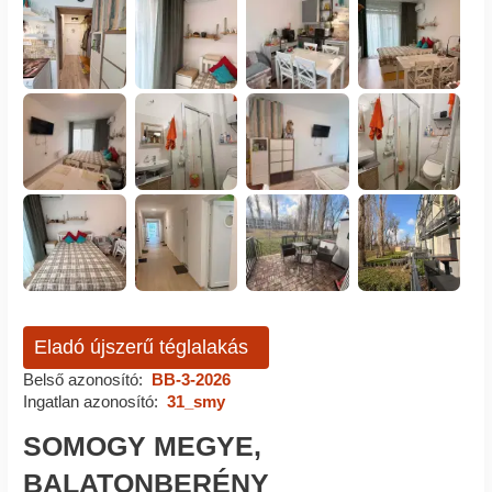
Eladó újszerű téglalakás
Belső azonosító:
BB-3-2026
Ingatlan azonosító:
31_smy
SOMOGY MEGYE,
BALATONBERÉNY