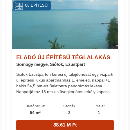
ÚJ ÉPÍTÉSŰ!
ELADÓ ÚJ ÉPÍTÉSŰ TÉGLALAKÁS
Somogy megye, Siófok, Ezüstpart
Siófok Ezüstparton keresi új tulajdonosát egy vízparti
új építésű luxus apartmanház 1. emeleti, nappali+1
hálós 54,5 nm-es Balatonra panorámás lakása.
Nappalijához 13 nm-es üvegkorlátos erkély kapcso...
Belső terület
Szobák
Emelet
54 m²
2
1
88.61 M Ft