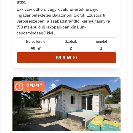
utca
Exkluzív otthon, vagy kiváló ár-érték arányú
ingatlanbefektetés Balatonon! Siófok Ezüstparti
városrészében, a szabadstrandtól karnyújtásnyira
(50 m) épülő új lakóparkban kínálunk
csúcsminőségű kivi...
Belső terület
Szobák
Emelet
48 m²
2
1
89.9 M Ft
KIEMELT