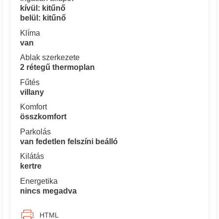
kívül: kitűnő
belül: kitűnő
Klíma
van
Ablak szerkezete
2 rétegű thermoplan
Fűtés
villany
Komfort
összkomfort
Parkolás
van fedetlen felszíni beálló
Kilátás
kertre
Energetika
nincs megadva
HTML