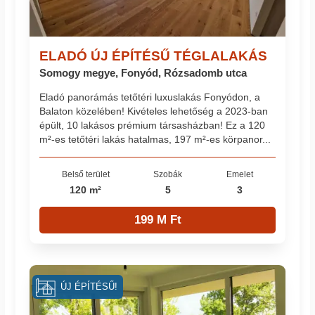
ELADÓ ÚJ ÉPÍTÉSŰ TÉGLALAKÁS
Somogy megye, Fonyód, Rózsadomb utca
Eladó panorámás tetőtéri luxuslakás Fonyódon, a
Balaton közelében! Kivételes lehetőség a 2023-ban
épült, 10 lakásos prémium társasházban! Ez a 120
m²-es tetőtéri lakás hatalmas, 197 m²-es körpanor...
Belső terület
Szobák
Emelet
120 m²
5
3
199 M Ft
ÚJ ÉPÍTÉSŰ!