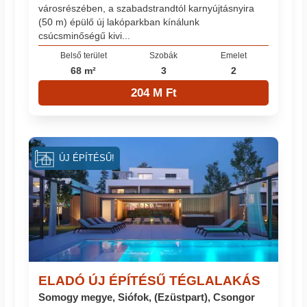
városrészében, a szabadstrandtól karnyújtásnyira
(50 m) épülő új lakóparkban kínálunk
csúcsminőségű kivi...
Belső terület
Szobák
Emelet
68 m²
3
2
204 M Ft
ÚJ ÉPÍTÉSŰ!
ELADÓ ÚJ ÉPÍTÉSŰ TÉGLALAKÁS
Somogy megye, Siófok, (Ezüstpart), Csongor