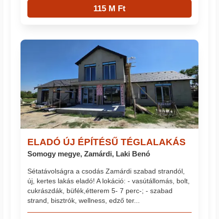
115 M Ft
ELADÓ ÚJ ÉPÍTÉSŰ TÉGLALAKÁS
Somogy megye, Zamárdi, Laki Benó
Sétatávolságra a csodás Zamárdi szabad strandól,
új, kertes lakás eladó! A lokáció: - vasútállomás, bolt,
cukrászdák, büfék,étterem 5- 7 perc-; - szabad
strand, bisztrók, wellness, edző ter...