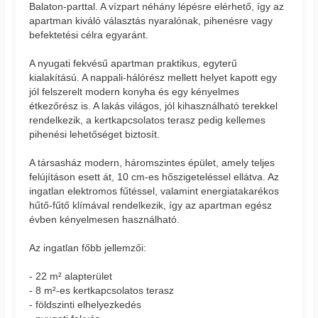
Balaton-parttal. A vízpart néhány lépésre elérhető, így az
apartman kiváló választás nyaralónak, pihenésre vagy
befektetési célra egyaránt.
A nyugati fekvésű apartman praktikus, egyterű
kialakítású. A nappali-hálórész mellett helyet kapott egy
jól felszerelt modern konyha és egy kényelmes
étkezőrész is. A lakás világos, jól kihasználható terekkel
rendelkezik, a kertkapcsolatos terasz pedig kellemes
pihenési lehetőséget biztosít.
A társasház modern, háromszintes épület, amely teljes
felújításon esett át, 10 cm-es hőszigeteléssel ellátva. Az
ingatlan elektromos fűtéssel, valamint energiatakarékos
hűtő-fűtő klímával rendelkezik, így az apartman egész
évben kényelmesen használható.
Az ingatlan főbb jellemzői:
- 22 m² alapterület
- 8 m²-es kertkapcsolatos terasz
- földszinti elhelyezkedés