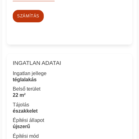
SZÁMÍTÁS
INGATLAN ADATAI
Ingatlan jellege
téglalakás
Belső terület
22 m²
Tájolás
északkelet
Építési állapot
újszerű
Építési mód