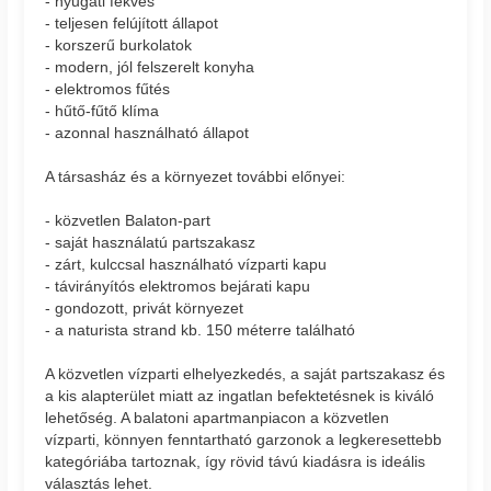
- nyugati fekvés
- teljesen felújított állapot
- korszerű burkolatok
- modern, jól felszerelt konyha
- elektromos fűtés
- hűtő-fűtő klíma
- azonnal használható állapot
A társasház és a környezet további előnyei:
- közvetlen Balaton-part
- saját használatú partszakasz
- zárt, kulccsal használható vízparti kapu
- távirányítós elektromos bejárati kapu
- gondozott, privát környezet
- a naturista strand kb. 150 méterre található
A közvetlen vízparti elhelyezkedés, a saját partszakasz és
a kis alapterület miatt az ingatlan befektetésnek is kiváló
lehetőség. A balatoni apartmanpiacon a közvetlen
vízparti, könnyen fenntartható garzonok a legkeresettebb
kategóriába tartoznak, így rövid távú kiadásra is ideális
választás lehet.