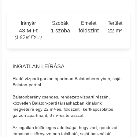
Irányár
Szobák
Emelet
Terület
43 M Ft
1 szoba
földszint
22 m²
(1.95 M Ft/㎡)
INGATLAN LEÍRÁSA
Eladó vízparti garzon apartman Balatonberényben, saját
Balaton-parttal
Balatonberény csendes, rendezett vízparti részén,
közvetlen Balaton-parti társasházban kínálunk
megvételre egy 22 m²-es, földszinti, kertkapcsolatos
garzon apartmant, 8 m²-es terasszal.
Az ingatlan különleges adottsága, hogy zárt, gondozott
társasházi környezetben található, saját használatú