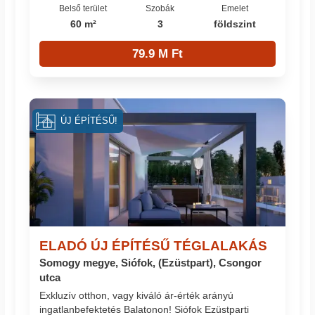
Belső terület
Szobák
Emelet
60 m²
3
földszint
79.9 M Ft
ÚJ ÉPÍTÉSŰ!
ELADÓ ÚJ ÉPÍTÉSŰ TÉGLALAKÁS
Somogy megye, Siófok, (Ezüstpart), Csongor
utca
Exkluzív otthon, vagy kiváló ár-érték arányú
ingatlanbefektetés Balatonon! Siófok Ezüstparti