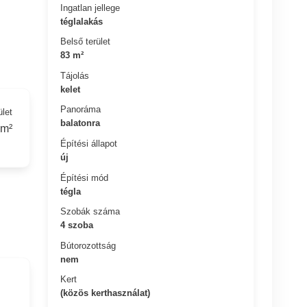
Ingatlan jellege
téglalakás
Belső terület
83 m²
Tájolás
kelet
Panoráma
ület
balatonra
 m²
Építési állapot
új
Építési mód
tégla
Szobák száma
4 szoba
Bútorozottság
nem
Kert
(közös kerthasználat)