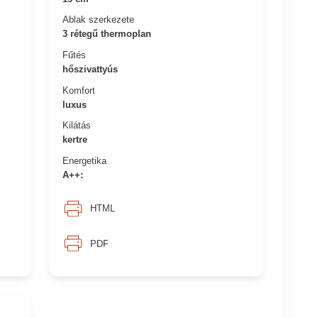
Ablak szerkezete
3 rétegű thermoplan
Fűtés
hőszivattyús
Komfort
luxus
Kilátás
kertre
Energetika
A++:
HTML
PDF