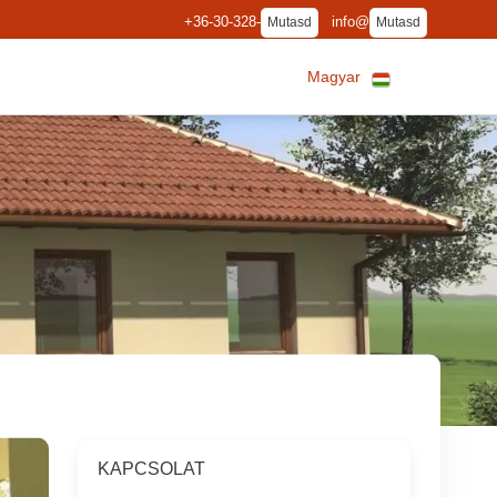
+36-30-328-
info@
Mutasd
Mutasd
Magyar
KAPCSOLAT