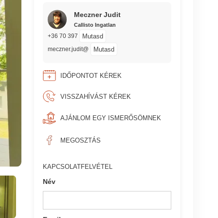
Meczner Judit
Callisto Ingatlan
Mutasd
+36 70 397
Mutasd
meczner.judit@
IDŐPONTOT KÉREK
VISSZAHÍVÁST KÉREK
AJÁNLOM EGY ISMERŐSÖMNEK
MEGOSZTÁS
KAPCSOLATFELVÉTEL
Név