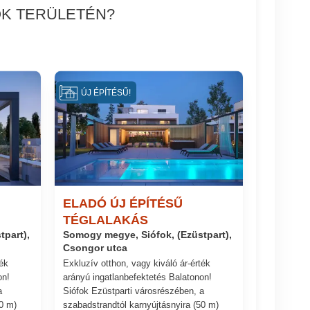
OK TERÜLETÉN?
ÚJ ÉPÍTÉSŰ!
ELADÓ ÚJ ÉPÍTÉSŰ
TÉGLALAKÁS
part),
Somogy megye, Siófok, (Ezüstpart),
Csongor utca
ték
Exkluzív otthon, vagy kiváló ár-érték
on!
arányú ingatlanbefektetés Balatonon!
a
Siófok Ezüstparti városrészében, a
0 m)
szabadstrandtól karnyújtásnyira (50 m)