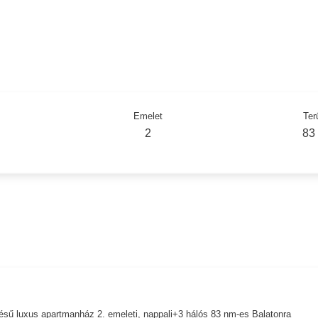
Emelet
Ter
2
83
ítésű luxus apartmanház 2. emeleti, nappali+3 hálós 83 nm-es Balatonra