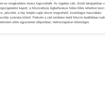
-es üvegkorlátos terasz kapcsolódik. Az ingatlan zárt, őrzött lakóparkban v
hangszigetelést kapott, a hőszivattyús légbefúvásos hűtés-fűtés lehetővé teszi
 játszótér, a ház tetején saját részre megvehető, kizárólagos használatú
osztály számára kitűnő. Parkolni a zárt területen belül felszíni beállókban tud
tekinteni előre egyeztetett időpontban, hétköznapokon lehetséges.