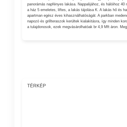
panorámás napfényes lakása. Nappalijához, és hálóihoz 40 nm
a ház 5 emeletes, liftes, a lakás tájolása K. A lakás hő és 
apartman egész éves kihasználhatóságát. A parkban medence,
napozó és grillteraszok kerültek kialakitásra, így minden kor
a tulajdonosok, ezek megvásárolhatóak br 4,9 Mft áron. Meg
TÉRKÉP