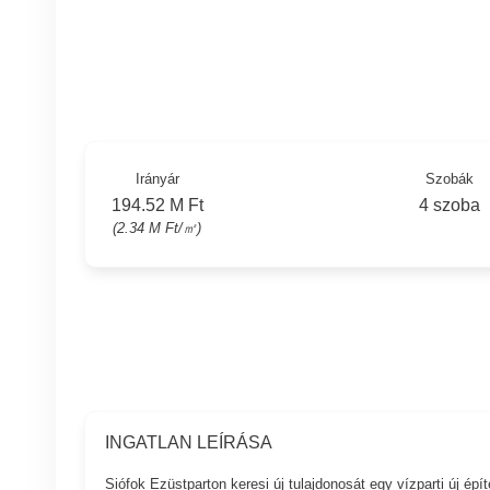
Irányár
Szobák
194.52 M Ft
4 szoba
(2.34 M Ft/㎡)
INGATLAN LEÍRÁSA
Siófok Ezüstparton keresi új tulajdonosát egy vízparti új ép