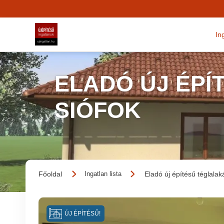
In
ELADÓ ÚJ ÉPÍ
SIÓFOK
Főoldal
Eladó új építésű téglalak
Ingatlan lista
ÚJ ÉPÍTÉSŰ!