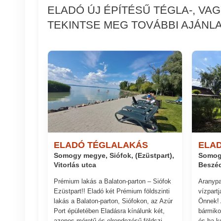
ELADÓ ÚJ ÉPÍTÉSŰ TÉGLA-, V
TEKINTSE MEG TOVÁBBI AJÁNLA
ELADÓ TÉGLALAKÁS
ELA
Somogy megye, Siófok, (Ezüstpart),
Somogy
Vitorlás utca
Beszéd
Prémium lakás a Balaton-parton – Siófok
Aranypa
Ezüstpart!! Eladó két Prémium földszinti
vízpartj
lakás a Balaton-parton, Siófokon, az Azúr
Önnek! A
Port épületében Eladásra kínálunk két,
bármiko
azonos méretű és elrendezésű földszi...
és ha k