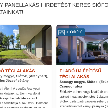
AGY PANELLAKÁS HIRDETÉST KERES SIÓF
TAINKAT!
ÚJ ÉPÍTÉSŰ!
DÓ TÉGLALAKÁS
ELADÓ ÚJ ÉPÍTÉSŰ
 megye, Siófok, (Aranypart),
TÉGLALAKÁS
es József sétány
Somogy megye, Siófok, (Ezüst
Csongor utca
rti Álom! A csodás Aranypart
Exkluzív otthon, vagy kiváló ár-ér
án kínáljuk az álomnyaralóját
arányú ingatlanbefektetés Balaton
 saját kertjéből-teraszáról
Siófok Ezüstparti városrészében, 
r csodálhatja a sok színű Balatont
szabadstrandtól karnyújtásnyira (5
edve szottyan csobbani egyet, e...