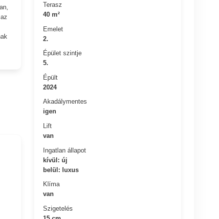
Terasz
an,
40 m²
 az
Emelet
nak
2.
Épület szintje
5.
Épült
2024
Akadálymentes
igen
Lift
van
Ingatlan állapot
kívül: új
belül: luxus
Klíma
van
Szigetelés
15 cm