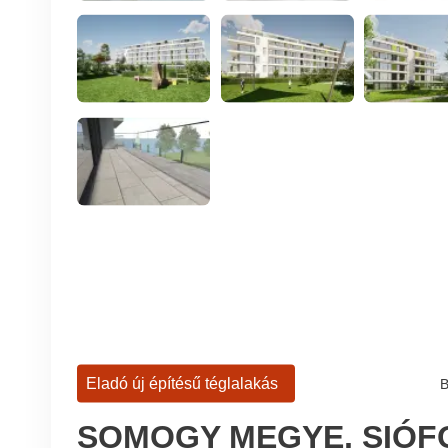
Eladó új építésű téglalakás
B
SOMOGY MEGYE, SIÓF