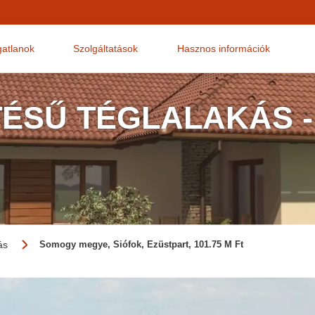
gatlanok
Szolgáltatások
Hasznos információk
TÉSŰ TÉGLALAKÁS -
ás
Somogy megye, Siófok, Ezüstpart, 101.75 M Ft