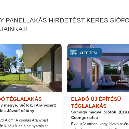
AGY PANELLAKÁS HIRDETÉST KERES SIÓF
TAINKAT!
ÚJ ÉPÍTÉSŰ!
DÓ TÉGLALAKÁS
ELADÓ ÚJ ÉPÍTÉSŰ
 megye, Siófok, (Aranypart),
TÉGLALAKÁS
es József sétány
Somogy megye, Siófok, (Ezüst
Csongor utca
rti Álom! A csodás Aranypart
Exkluzív otthon, vagy kiváló ár-ér
án kínáljuk az álomnyaralóját