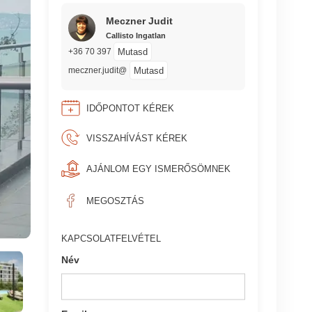
Meczner Judit
Callisto Ingatlan
Mutasd
+36 70 397
Mutasd
meczner.judit@
IDŐPONTOT KÉREK
VISSZAHÍVÁST KÉREK
AJÁNLOM EGY ISMERŐSÖMNEK
MEGOSZTÁS
KAPCSOLATFELVÉTEL
Név