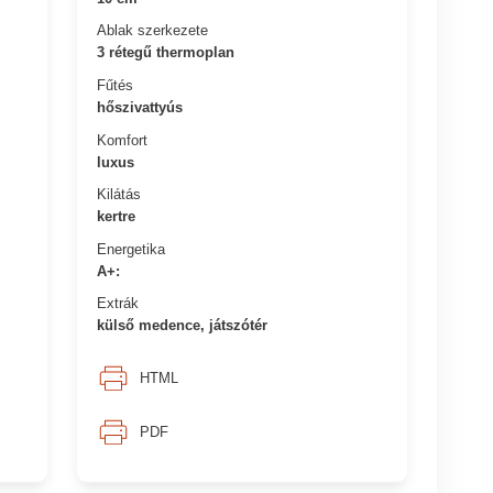
Ablak szerkezete
3 rétegű thermoplan
Fűtés
hőszivattyús
Komfort
luxus
Kilátás
kertre
Energetika
A+:
Extrák
külső medence, játszótér
HTML
PDF