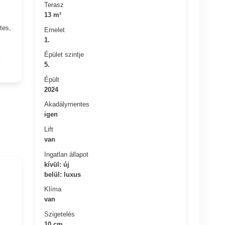
Terasz
13 m²
tes,
Emelet
1.
Épület szintje
k
5.
Épült
2024
Akadálymentes
igen
Lift
van
Ingatlan állapot
kívül: új
belül: luxus
Klíma
van
Szigetelés
10 cm