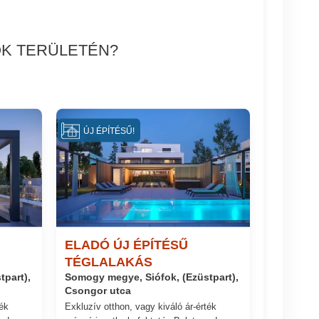
OK TERÜLETÉN?
ÚJ ÉPÍTÉSŰ!
ELADÓ ÚJ ÉPÍTÉSŰ
TÉGLALAKÁS
part),
Somogy megye, Siófok, (Ezüstpart),
Csongor utca
ték
Exkluzív otthon, vagy kiváló ár-érték