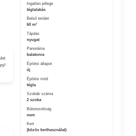
Ingatlan jellege
téglalakás
Belső terület
60 m²
Tájolás
nyugat
Panoráma
balatonra
ület
Építési állapot
 m²
új
Építési mód
tégla
Szobák száma
2 szoba
Bútorozottság
nem
Kert
(közös kerthasználat)