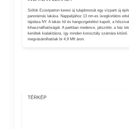
Siófok Ezüstparton keresi új tulajdonosát egy vízparti új ép
panorámás lakása. Nappalijához 13 nm-es üvegkorlátos erkély 
tájolása NY. A lakás hő és hangszigetelést kapott, a hősziv
kihasználhatóságát. A parkban medence, játszótér, a ház tet
kerültek kialakitásra, így minden korosztály számára kitűnő. 
megvásárolhatóak br 4,9 Mft áron.
TÉRKÉP