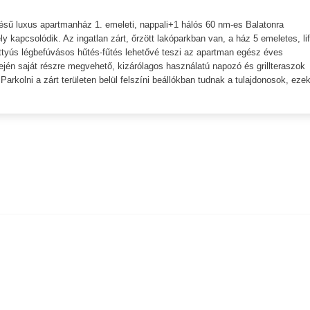
ítésű luxus apartmanház 1. emeleti, nappali+1 hálós 60 nm-es Balatonra
kapcsolódik. Az ingatlan zárt, őrzött lakóparkban van, a ház 5 emeletes, lif
attyús légbefúvásos hűtés-fűtés lehetővé teszi az apartman egész éves
ején saját részre megvehető, kizárólagos használatú napozó és grillteraszok
Parkolni a zárt területen belül felszíni beállókban tudnak a tulajdonosok, eze