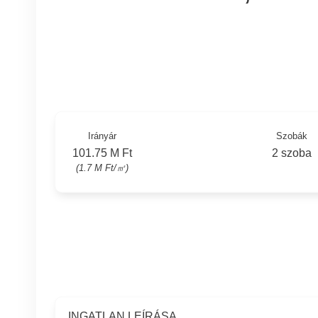
Irányár
Szobák
101.75 M Ft
2 szoba
(1.7 M Ft/㎡)
INGATLAN LEÍRÁSA