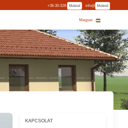
+36-30-328-
info@
Mutasd
Mutasd
Magyar
KAPCSOLAT