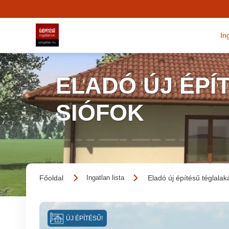
In
ELADÓ ÚJ ÉPÍ
SIÓFOK
Főoldal
Eladó új építésű téglalak
Ingatlan lista
ÚJ ÉPÍTÉSŰ!