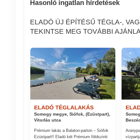
Hasonló ingatlan hírdetések
ELADÓ ÚJ ÉPÍTÉSŰ TÉGLA-, V
TEKINTSE MEG TOVÁBBI AJÁNLA
ELADÓ TÉGLALAKÁS
ELA
Somogy megye, Siófok, (Ezüstpart),
Somogy
Vitorlás utca
Beszéd
Prémium lakás a Balaton-parton – Siófok
Aranypa
Ezüstpart!! Eladó két Prémium földszinti
vízpartj