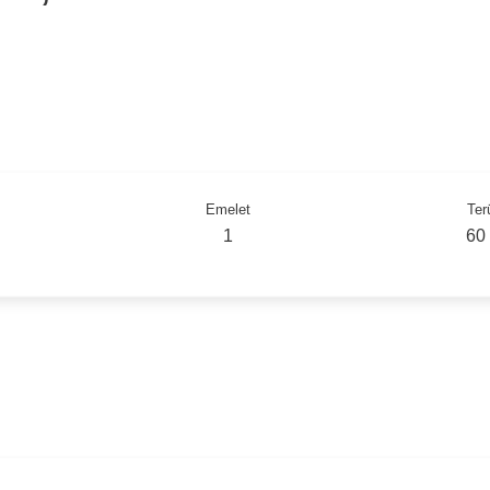
Emelet
Ter
1
60