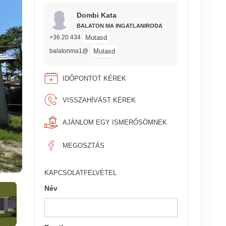
Dombi Kata
BALATON MA INGATLANIRODA
Mutasd
+36 20 434
Mutasd
balatonma1@
IDŐPONTOT KÉREK
VISSZAHÍVÁST KÉREK
AJÁNLOM EGY ISMERŐSÖMNEK
MEGOSZTÁS
KAPCSOLATFELVÉTEL
Név