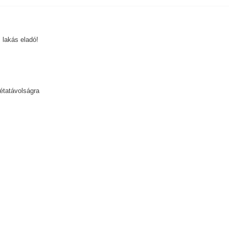
 lakás eladó!
sétatávolságra