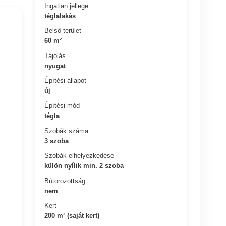
Ingatlan jellege
téglalakás
Belső terület
60 m²
Tájolás
nyugat
Építési állapot
új
Építési mód
tégla
Szobák száma
3 szoba
Szobák elhelyezkedése
külön nyílik min. 2 szoba
Bútorozottság
nem
Kert
200 m² (saját kert)