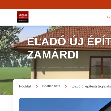
In
ELADÓ ÚJ ÉPÍ
ZAMÁRDI
Főoldal
Eladó új építésű téglalak
Ingatlan lista