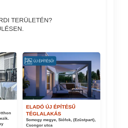
RDI TERÜLETÉN?
ÜLÉSEN.
ÚJ ÉPÍTÉSŰ!
ELADÓ ÚJ ÉPÍTÉSŰ
otthon
TÉGLALAKÁS
ezik.
Somogy megye, Siófok, (Ezüstpart),
ny
Csongor utca