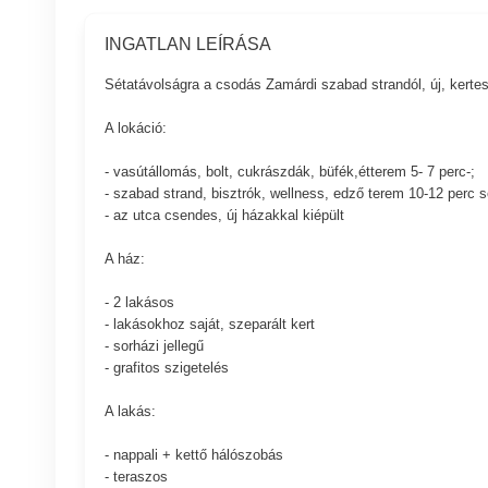
INGATLAN LEÍRÁSA
Sétatávolságra a csodás Zamárdi szabad strandól, új, kertes
A lokáció:
- vasútállomás, bolt, cukrászdák, büfék,étterem 5- 7 perc-;
- szabad strand, bisztrók, wellness, edző terem 10-12 perc 
- az utca csendes, új házakkal kiépült
A ház:
- 2 lakásos
- lakásokhoz saját, szeparált kert
- sorházi jellegű
- grafitos szigetelés
A lakás:
- nappali + kettő hálószobás
- teraszos