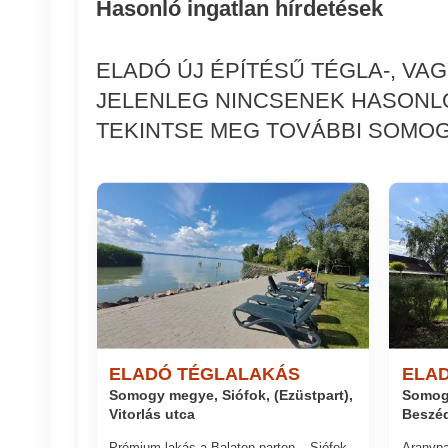
Hasonló ingatlan hírdetések
ELADÓ ÚJ ÉPÍTÉSŰ TÉGLA-, V
JELENLEG NINCSENEK HASONLÓ
TEKINTSE MEG TOVÁBBI SOMOGY
ELADÓ TÉGLALAKÁS
ELA
Somogy megye, Siófok, (Ezüstpart),
Somogy
Vitorlás utca
Beszéd
Prémium lakás a Balaton-parton – Siófok
Aranypa