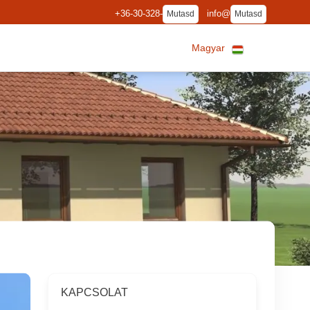
+36-30-328-
info@
Mutasd
Mutasd
Magyar
KAPCSOLAT