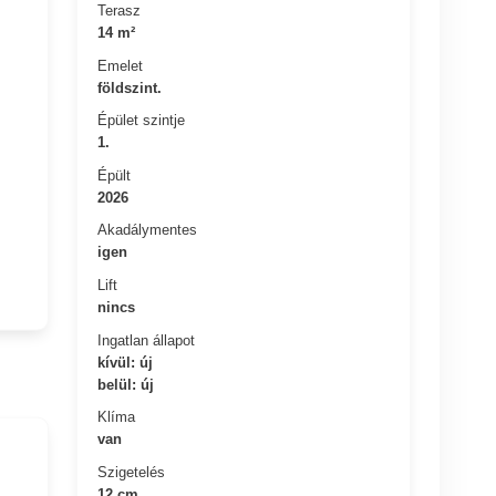
Terasz
14 m²
Emelet
földszint.
Épület szintje
1.
Épült
2026
Akadálymentes
igen
Lift
nincs
Ingatlan állapot
kívül: új
belül: új
Klíma
van
Szigetelés
12 cm