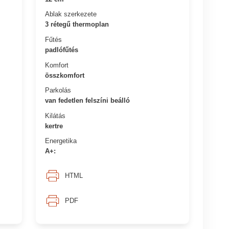
Ablak szerkezete
3 rétegű thermoplan
Fűtés
padlófűtés
Komfort
összkomfort
Parkolás
van fedetlen felszíni beálló
Kilátás
kertre
Energetika
A+:
HTML
PDF