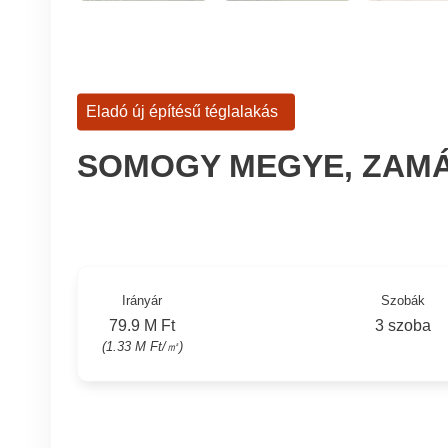
Eladó új építésű téglalakás
SOMOGY MEGYE, ZAMÁ
Irányár
Szobák
79.9 M Ft
3 szoba
(1.33 M Ft/㎡)