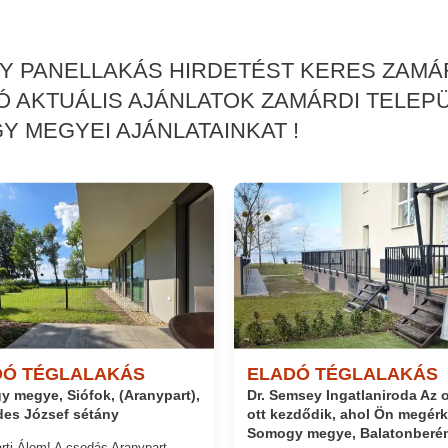
AGY PANELLAKÁS HIRDETÉST KERES ZAMÁ
 AKTUÁLIS AJÁNLATOK ZAMÁRDI TELEP
 MEGYEI AJÁNLATAINKAT !
DÓ TÉGLALAKÁS
ELADÓ TÉGLALAKÁS
Dr. Semsey Ingatlaniroda Az 
 megye, Siófok, (Aranypart),
ott kezdődik, ahol Ön megérk
es József sétány
Somogy megye, Balatonberé
rti Álom! A csodás Aranypart