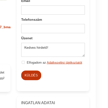
Email
Telefonszám
7_bma
Üzenet
Elfogadom az
Adatkezelési tájékoztatót
ület
KÜLDÉS
 m²
INGATLAN ADATAI