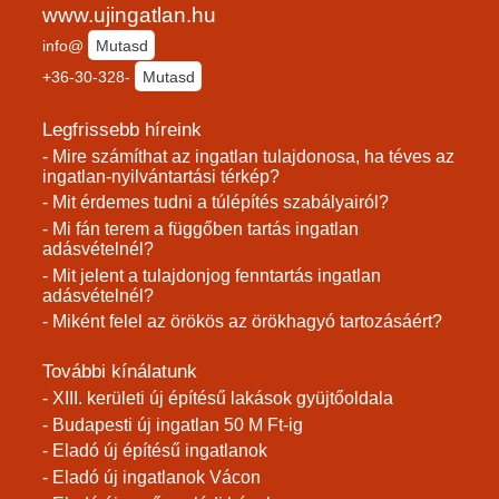
www.ujingatlan.hu
info@
Mutasd
+36-30-328-
Mutasd
Legfrissebb híreink
- Mire számíthat az ingatlan tulajdonosa, ha téves az
ingatlan-nyilvántartási térkép?
- Mit érdemes tudni a túlépítés szabályairól?
- Mi fán terem a függőben tartás ingatlan
adásvételnél?
- Mit jelent a tulajdonjog fenntartás ingatlan
adásvételnél?
- Miként felel az örökös az örökhagyó tartozásáért?
További kínálatunk
- XIII. kerületi új építésű lakások gyüjtőoldala
- Budapesti új ingatlan 50 M Ft-ig
- Eladó új építésű ingatlanok
- Eladó új ingatlanok Vácon