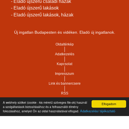
- Eladó újszerű családi házak
- Eladó újszerű lakások
- Eladó újszerű lakások, házak
Új ingatlan Budapesten és vidéken. Eladó új ingatlanok.
Oldaltérkép
Adatkezelés
Kapcsolat
Impresszum
Link és bannercsere
RSS
A webhely sütiket (cookie - kis méretű szöveges file-ok) használ
Elfogadom
Vár-Köz Kft. - Ingatlan nyilvántartó, ügyviteli és
a szolgáltatások biztosításához és a felhasználói élmény
Copyright © 2021.
Adatkezelési tájékoztató
fokozásához, amelyet Ön az oldal használatával elfogad.
adminisztrációs szoftver