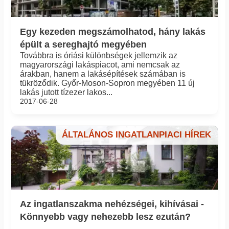
Egy kezeden megszámolhatod, hány lakás
épült a sereghajtó megyében
Továbbra is óriási különbségek jellemzik az
magyarországi lakáspiacot, ami nemcsak az
árakban, hanem a lakásépítések számában is
tükröződik. Győr-Moson-Sopron megyében 11 új
lakás jutott tízezer lakos...
2017-06-28
ÁLTALÁNOS INGATLANPIACI HÍREK
Az ingatlanszakma nehézségei, kihívásai -
Könnyebb vagy nehezebb lesz ezután?