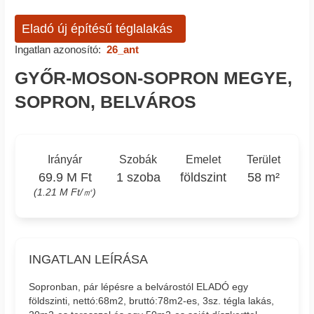
Eladó új építésű téglalakás
Ingatlan azonosító:
26_ant
GYŐR-MOSON-SOPRON MEGYE,
SOPRON, BELVÁROS
Irányár
Szobák
Emelet
Terület
69.9 M Ft
1 szoba
földszint
58 m²
(1.21 M Ft/㎡)
INGATLAN LEÍRÁSA
Sopronban, pár lépésre a belvárostól ELADÓ egy
földszinti, nettó:68m2, bruttó:78m2-es, 3sz. tégla lakás,