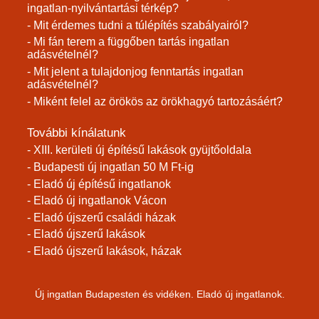
ingatlan-nyilvántartási térkép?
- Mit érdemes tudni a túlépítés szabályairól?
- Mi fán terem a függőben tartás ingatlan
adásvételnél?
- Mit jelent a tulajdonjog fenntartás ingatlan
adásvételnél?
- Miként felel az örökös az örökhagyó tartozásáért?
További kínálatunk
- XIII. kerületi új építésű lakások gyüjtőoldala
- Budapesti új ingatlan 50 M Ft-ig
- Eladó új építésű ingatlanok
- Eladó új ingatlanok Vácon
- Eladó újszerű családi házak
- Eladó újszerű lakások
- Eladó újszerű lakások, házak
Új ingatlan Budapesten és vidéken. Eladó új ingatlanok.