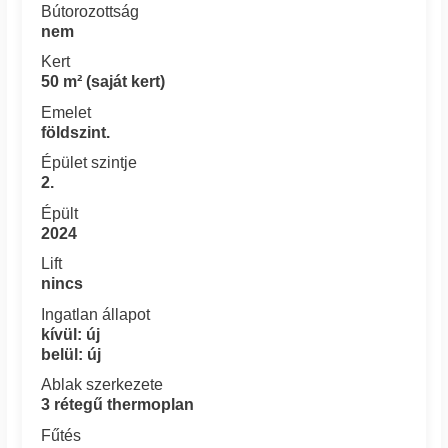
Bútorozottság
nem
Kert
50 m² (saját kert)
Emelet
földszint.
Épület szintje
2.
Épült
2024
Lift
nincs
Ingatlan állapot
kívül: új
belül: új
Ablak szerkezete
3 rétegű thermoplan
Fűtés