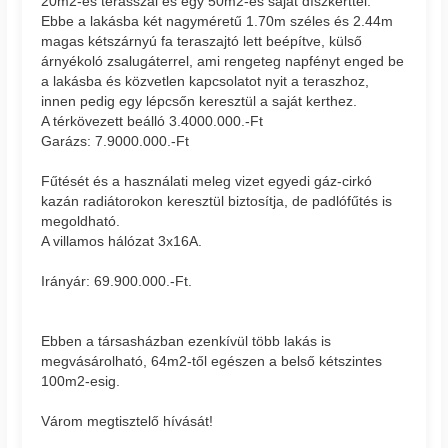
20m2-es terasszal és egy 50m2-es saját díszkerttel.
Ebbe a lakásba két nagyméretű 1.70m széles és 2.44m
magas kétszárnyú fa teraszajtó lett beépítve, külső
árnyékoló zsalugáterrel, ami rengeteg napfényt enged be
a lakásba és közvetlen kapcsolatot nyit a teraszhoz,
innen pedig egy lépcsőn keresztül a saját kerthez.
A térkövezett beálló 3.4000.000.-Ft
Garázs: 7.9000.000.-Ft
Fűtését és a használati meleg vizet egyedi gáz-cirkó
kazán radiátorokon keresztül biztosítja, de padlófűtés is
megoldható.
A villamos hálózat 3x16A.
Irányár: 69.900.000.-Ft.
Ebben a társasházban ezenkívül több lakás is
megvásárolható, 64m2-től egészen a belső kétszintes
100m2-esig.
Várom megtisztelő hívását!