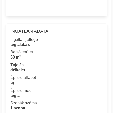
INGATLAN ADATAI
Ingatlan jellege
téglalakás
Belső terület
58 m²
Tájolás
délkelet
Építési állapot
új
Építési mód
tégla
Szobák száma
1 szoba