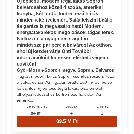
Új építésű, modern tégla lakás Sopron
belvárosához közel! 4 szoba, amerikai
konyha, két fürdő, kertre néző hálók –
minden a kényelemért. Saját felszíni beálló
és garázs is megvásárolható! Modern,
energiatakarékos megoldások, tágas terek.
Költözzön a nyugalom szigetére –
mindössze pár perc a belváros! Az otthon,
ahol új kezdet várja Önt! További
információkért keressen elérhetőségeim
egyikén!
Győr-Moson-Sopron megye, Sopron, Belváros
Tágas, modern lakás Sopron csendes részén, közel
a belvároshoz! Az ingatlan bruttó 100 m²-es, belső
kétszintes, új építésű tégla lakás, első emeleti
elhelyezkedéssel és kertre néző hálókkal. Az
amerik...
Belső terület
Szobák
Emelet
84 m²
4
1
89.5 M Ft