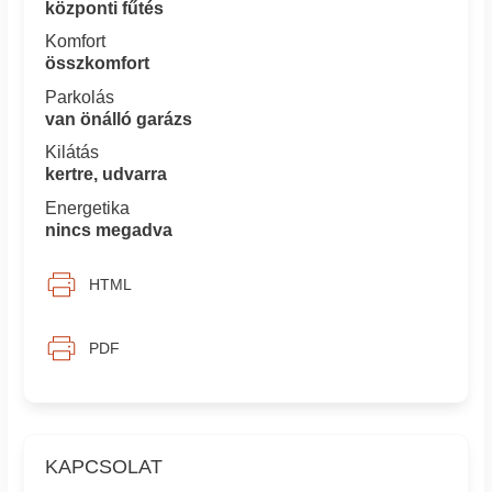
központi fűtés
Komfort
összkomfort
Parkolás
van önálló garázs
Kilátás
kertre, udvarra
Energetika
nincs megadva
HTML
PDF
KAPCSOLAT