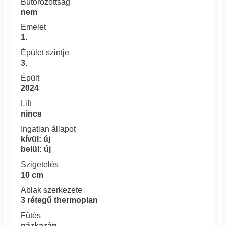
Bútorozottság
nem
Emelet
1.
Épület szintje
3.
Épült
2024
Lift
nincs
Ingatlan állapot
kívül: új
belül: új
Szigetelés
10 cm
Ablak szerkezete
3 rétegű thermoplan
Fűtés
gázkazán