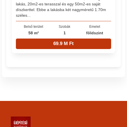
lakás, 20m2-es terasszal és egy 50m2-es saját
díszkerttel. Ebbe a lakásba két nagyméretű 1.70m
széles...
Belső terület
Szobák
Emelet
58 m²
1
földszint
69.9 M Ft