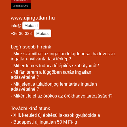
www.ujingatlan.hu
info@
Mutasd
+36-30-328-
Mutasd
Legfrissebb híreink
- Mire számíthat az ingatlan tulajdonosa, ha téves az
ingatlan-nyilvántartási térkép?
- Mit érdemes tudni a túlépítés szabályairól?
- Mi fán terem a függőben tartás ingatlan
adásvételnél?
- Mit jelent a tulajdonjog fenntartás ingatlan
adásvételnél?
- Miként felel az örökös az örökhagyó tartozásáért?
További kínálatunk
- XIII. kerületi új építésű lakások gyüjtőoldala
- Budapesti új ingatlan 50 M Ft-ig