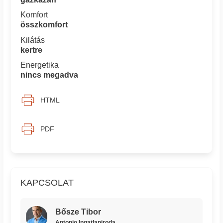
Komfort
összkomfort
Kilátás
kertre
Energetika
nincs megadva
HTML
PDF
KAPCSOLAT
Bősze Tibor
Antonio Ingatlaniroda