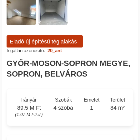
Eladó új építésű téglalakás
Ingatlan azonosító:
20_ant
GYŐR-MOSON-SOPRON MEGYE,
SOPRON, BELVÁROS
Irányár
Szobák
Emelet
Terület
89.5 M Ft
4 szoba
1
84 m²
(1.07 M Ft/㎡)