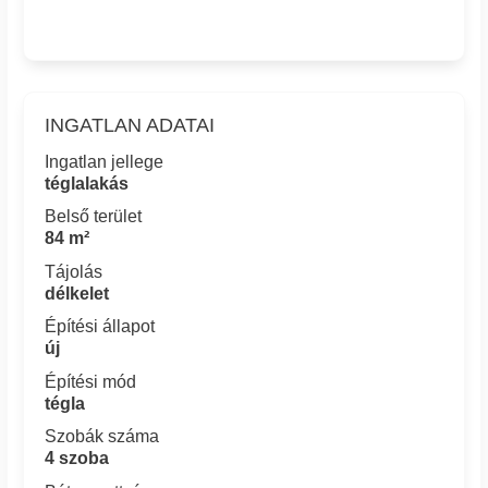
INGATLAN ADATAI
Ingatlan jellege
téglalakás
Belső terület
84 m²
Tájolás
délkelet
Építési állapot
új
Építési mód
tégla
Szobák száma
4 szoba