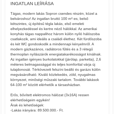
INGATLAN LEÍRÁSA
Tágas, modern lakás Sopron csendes részén, közel a
belvároshoz! Az ingatlan bruttó 100 m²-es, belső
kétszintes, új építésű tégla lakás, első emeleti
elhelyezkedéssel és kertre néző hálókkal. Az amerikai
konyhás tágas nappalihoz három külön nyíló hálószoba
csatlakozik, ami ideális a családi élethez. Két fürdőszoba
és két WC gondoskodik a mindennapi kényelmről. A
modern gázkazános, radiátoros fűtés és a 3 rétegű
thermoplan nyílászárók energiatakarékosságot kínálnak.
Az ingatlan igényes burkolatokkal (járólap, parketta), 2,6
méteres belmagassággal és teljes komforttal várja új
tulajdonosát. Térkövezett felszíni beálló és garázs külön
megvásárolható. Kiváló közlekedés, zöld, nyugalmas
környezet, minőségi műszaki tartalom. További lakások
64-100 m² között elérhetők a társasházban.
Erős, bővített elektromos hálózat (3x16A) ressen
elérhetőségeim egyikén!
Árak és lehetőségek:
-Lakás irányára: 89.500.000.- Ft.