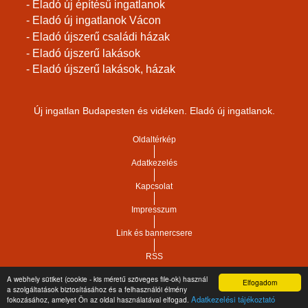
- Eladó új építésű ingatlanok
- Eladó új ingatlanok Vácon
- Eladó újszerű családi házak
- Eladó újszerű lakások
- Eladó újszerű lakások, házak
Új ingatlan Budapesten és vidéken. Eladó új ingatlanok.
Oldaltérkép
Adatkezelés
Kapcsolat
Impresszum
Link és bannercsere
RSS
A webhely sütiket (cookie - kis méretű szöveges file-ok) használ
Elfogadom
Vár-Köz Kft. - Ingatlan nyilvántartó, ügyviteli és
a szolgáltatások biztosításához és a felhasználói élmény
Copyright © 2021.
Adatkezelési tájékoztató
fokozásához, amelyet Ön az oldal használatával elfogad.
adminisztrációs szoftver