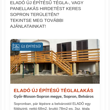
ELADÓ ÚJ ÉPÍTÉSŰ TÉGLA-, VAGY
PANELLAKÁS HIRDETÉST KERES
SOPRON TERÜLETÉN?
TEKINTSE MEG TOVÁBBI
AJÁNLATAINKAT!
ÚJ ÉPÍTÉSŰ!
ELADÓ ÚJ ÉPÍTÉSŰ TÉGLALAKÁS
Győr-Moson-Sopron megye, Sopron, Belváros
Sopronban, pár lépésre a belvárostól ELADÓ egy
földszinti, nettó:68m2, bruttó:78m2-es, 3sz. tégla