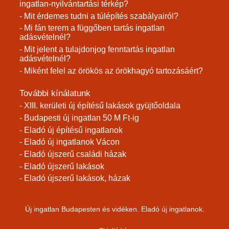
ingatlan-nyilvántartási térkép?
- Mit érdemes tudni a túlépítés szabályairól?
- Mi fán terem a függőben tartás ingatlan
adásvételnél?
- Mit jelent a tulajdonjog fenntartás ingatlan
adásvételnél?
- Miként felel az örökös az örökhagyó tartozásáért?
További kínálatunk
- XIII. kerületi új építésű lakások gyüjtőoldala
- Budapesti új ingatlan 50 M Ft-ig
- Eladó új építésű ingatlanok
- Eladó új ingatlanok Vácon
- Eladó újszerű családi házak
- Eladó újszerű lakások
- Eladó újszerű lakások, házak
Új ingatlan Budapesten és vidéken. Eladó új ingatlanok.