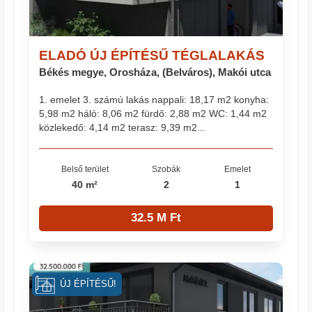
ELADÓ ÚJ ÉPÍTÉSŰ TÉGLALAKÁS
Békés megye, Orosháza, (Belváros), Makói utca
1. emelet 3. számú lakás nappali: 18,17 m2 konyha:
5,98 m2 háló: 8,06 m2 fürdő: 2,88 m2 WC: 1,44 m2
közlekedő: 4,14 m2 terasz: 9,39 m2...
Belső terület
Szobák
Emelet
40 m²
2
1
32.5 M Ft
ÚJ ÉPÍTÉSŰ!