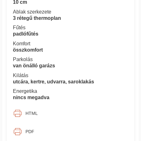
10 cm
Ablak szerkezete
3 rétegű thermoplan
Fűtés
padlófűtés
Komfort
összkomfort
Parkolás
van önálló garázs
Kilátás
utcára, kertre, udvarra, saroklakás
Energetika
nincs megadva
HTML
PDF