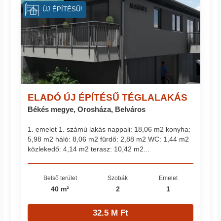
ÚJ ÉPÍTÉSŰ!
ELADÓ ÚJ ÉPÍTÉSŰ TÉGLALAKÁS
Békés megye, Orosháza, Belváros
1. emelet 1. számú lakás nappali: 18,06 m2 konyha:
5,98 m2 háló: 8,06 m2 fürdő: 2,88 m2 WC: 1,44 m2
közlekedő: 4,14 m2 terasz: 10,42 m2...
Belső terület
Szobák
Emelet
40 m²
2
1
32.5 M Ft