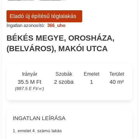
Eladó új építésű téglalakás
Ingatlan azonosító:
366_uho
BÉKÉS MEGYE, OROSHÁZA,
(BELVÁROS), MAKÓI UTCA
Irányár
Szobák
Emelet
Terület
35.5 M Ft
2 szoba
1
40 m²
(887.5 E Ft/㎡)
INGATLAN LEÍRÁSA
1. emelet 4. számú lakás