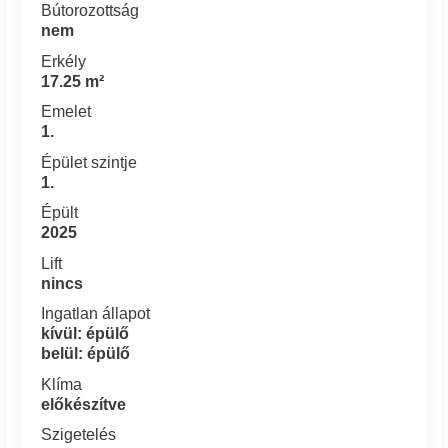
Bútorozottság
nem
Erkély
17.25 m²
Emelet
1.
Épület szintje
1.
Épült
2025
Lift
nincs
Ingatlan állapot
kívül: épülő
belül: épülő
Klíma
előkészítve
Szigetelés