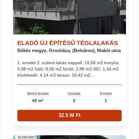
ELADÓ ÚJ ÉPÍTÉSŰ TÉGLALAKÁS
Békés megye, Orosháza, (Belváros), Makói utca
1. emelet 2. számú lakás nappali: 18,06 m2 konyha:
5,98 m2 háló: 8,06 m2 fürdő: 2,88 m2 WC: 1,44 m2
közlekedő: 4,14 m2 terasz: 10,42 m2...
Belső terület
Szobák
Emelet
40 m²
2
1
32.5 M Ft