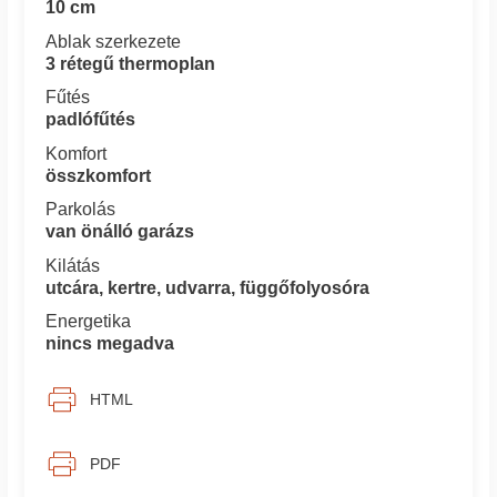
10 cm
Ablak szerkezete
3 rétegű thermoplan
Fűtés
padlófűtés
Komfort
összkomfort
Parkolás
van önálló garázs
Kilátás
utcára, kertre, udvarra, függőfolyosóra
Energetika
nincs megadva
HTML
PDF