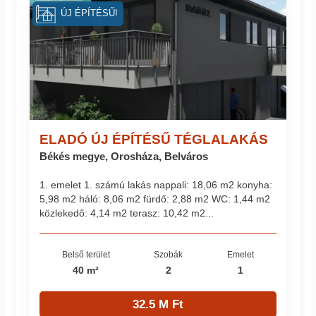
ÚJ ÉPÍTÉSŰ!
ELADÓ ÚJ ÉPÍTÉSŰ TÉGLALAKÁS
Békés megye, Orosháza, Belváros
1. emelet 1. számú lakás nappali: 18,06 m2 konyha:
5,98 m2 háló: 8,06 m2 fürdő: 2,88 m2 WC: 1,44 m2
közlekedő: 4,14 m2 terasz: 10,42 m2...
Belső terület
Szobák
Emelet
40 m²
2
1
32.5 M Ft