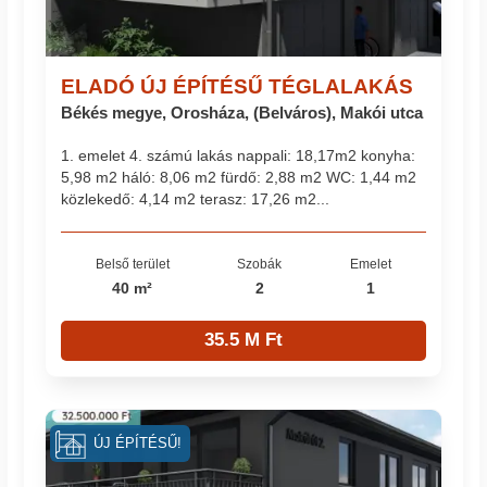
ELADÓ ÚJ ÉPÍTÉSŰ TÉGLALAKÁS
Békés megye, Orosháza, (Belváros), Makói utca
1. emelet 4. számú lakás nappali: 18,17m2 konyha:
5,98 m2 háló: 8,06 m2 fürdő: 2,88 m2 WC: 1,44 m2
közlekedő: 4,14 m2 terasz: 17,26 m2...
Belső terület
Szobák
Emelet
40 m²
2
1
35.5 M Ft
ÚJ ÉPÍTÉSŰ!