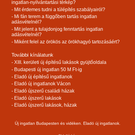
ingatlan-nyilvántartási térkép?
- Mit érdemes tudni a túlépítés szabályairól?
- Mi fán terem a függőben tartás ingatlan
adásvételnél?
- Mit jelent a tulajdonjog fenntartás ingatlan
adásvételnél?
- Miként felel az örökös az örökhagyó tartozásáért?
További kínálatunk
- XIII. kerületi új építésű lakások gyüjtőoldala
- Budapesti új ingatlan 50 M Ft-ig
- Eladó új építésű ingatlanok
- Eladó új ingatlanok Vácon
- Eladó újszerű családi házak
- Eladó újszerű lakások
- Eladó újszerű lakások, házak
Új ingatlan Budapesten és vidéken. Eladó új ingatlanok.