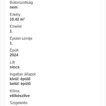
Bútorozottság
nem
Erkély
10.42 m²
Emelet
1.
Épület szintje
1.
Épült
2024
Lift
nincs
Ingatlan állapot
kívül: épülő
belül: épülő
Klíma
előkészítve
Szigetelés