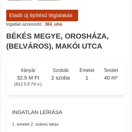
Eladó új építésű téglalakás
Ingatlan azonosító:
364_uho
BÉKÉS MEGYE, OROSHÁZA,
(BELVÁROS), MAKÓI UTCA
Irányár
Szobák
Emelet
Terület
32.5 M Ft
2 szoba
1
40 m²
(812.5 E Ft/㎡)
INGATLAN LEÍRÁSA
1. emelet 2. számú lakás