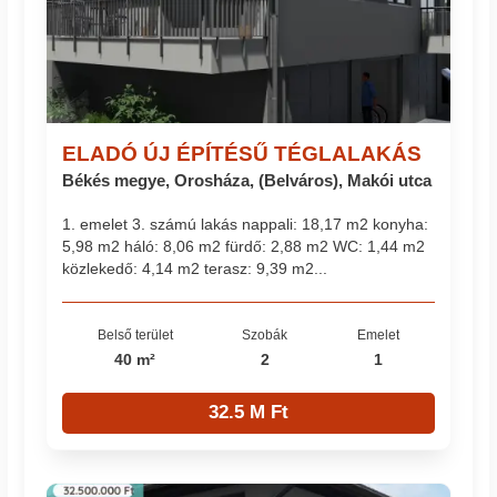
ELADÓ ÚJ ÉPÍTÉSŰ TÉGLALAKÁS
Békés megye, Orosháza, (Belváros), Makói utca
1. emelet 3. számú lakás nappali: 18,17 m2 konyha:
5,98 m2 háló: 8,06 m2 fürdő: 2,88 m2 WC: 1,44 m2
közlekedő: 4,14 m2 terasz: 9,39 m2...
Belső terület
Szobák
Emelet
40 m²
2
1
32.5 M Ft