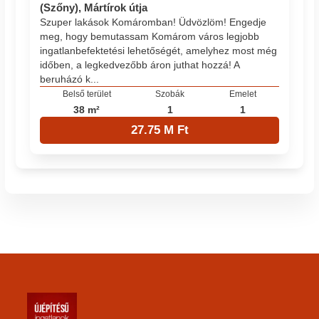
(Szőny), Mártírok útja
Szuper lakások Komáromban! Üdvözlöm! Engedje
meg, hogy bemutassam Komárom város legjobb
ingatlanbefektetési lehetőségét, amelyhez most még
időben, a legkedvezőbb áron juthat hozzá! A
beruházó k...
Belső terület
Szobák
Emelet
38 m²
1
1
27.75 M Ft