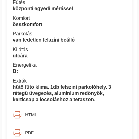
Fűtés
központi egyedi méréssel
Komfort
összkomfort
Parkolás
van fedetlen felszíni beálló
Kilátás
utcára
Energetika
B:
Extrák
hűtő fűtő klíma, 1db felszíni parkolóhely, 3
rétegű üvegezés, alumínium redőnyök,
kerticsap a locsoláshoz a teraszon.
HTML
PDF