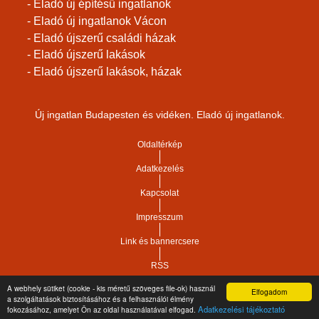
- Eladó új építésű ingatlanok
- Eladó új ingatlanok Vácon
- Eladó újszerű családi házak
- Eladó újszerű lakások
- Eladó újszerű lakások, házak
Új ingatlan Budapesten és vidéken. Eladó új ingatlanok.
Oldaltérkép
Adatkezelés
Kapcsolat
Impresszum
Link és bannercsere
RSS
A webhely sütiket (cookie - kis méretű szöveges file-ok) használ
Elfogadom
Vár-Köz Kft. - Ingatlan nyilvántartó, ügyviteli és
a szolgáltatások biztosításához és a felhasználói élmény
Copyright © 2021.
Adatkezelési tájékoztató
fokozásához, amelyet Ön az oldal használatával elfogad.
adminisztrációs szoftver