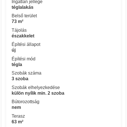
Ingatlan jellege
téglalakás
Belső terület
73 m²
Tájolás
északkelet
Építési állapot
új
Építési mód
tégla
Szobák száma
3 szoba
Szobák elhelyezkedése
külön nyílik min. 2 szoba
Bútorozottság
nem
Terasz
63 m²