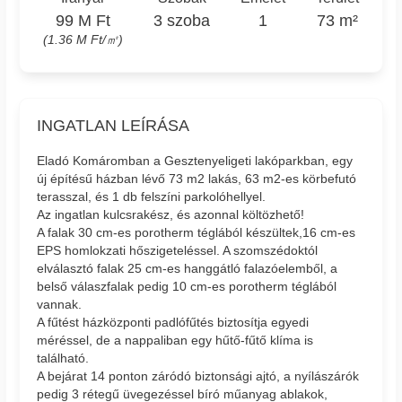
99 M Ft
3 szoba
1
73 m²
(1.36 M Ft/㎡)
INGATLAN LEÍRÁSA
Eladó Komáromban a Gesztenyeligeti lakóparkban, egy
új építésű házban lévő 73 m2 lakás, 63 m2-es körbefutó
terasszal, és 1 db felszíni parkolóhellyel.
Az ingatlan kulcsrakész, és azonnal költözhető!
A falak 30 cm-es porotherm téglából készültek,16 cm-es
EPS homlokzati hőszigeteléssel. A szomszédoktól
elválasztó falak 25 cm-es hanggátló falazóelemből, a
belső válaszfalak pedig 10 cm-es porotherm téglából
vannak.
A fűtést házközponti padlófűtés biztosítja egyedi
méréssel, de a nappaliban egy hűtő-fűtő klíma is
található.
A bejárat 14 ponton záródó biztonsági ajtó, a nyílászárók
pedig 3 rétegű üvegezéssel bíró műanyag ablakok,