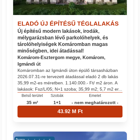
ELADÓ ÚJ ÉPÍTÉSŰ TÉGLALAKÁS
Új építésű modern lakások, irodák,
mélygarázsban lévő parkolóhelyek, és
tárolóhelyiségek Komáromban magas
minőségben, idei átadással!
Komárom-Esztergom megye, Komárom,
Igmándi út
Komáromban az Igmándi úton épülő társasházban
2026.07.31-re tervezett átadással eladó 2 db lakás
35,99 m2-es méretben. 1.140.000.- Ft/ m2 áron. A
lakások: Fsz/L/05; N+1 szoba; 35,99 m2; 5,7 m2 er...
Belső terület
Szobák
Emelet
35 m²
1+1
- nem meghatározott -
43.92 M Ft