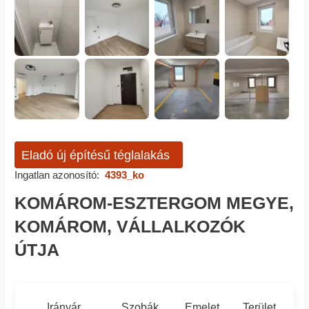
Eladó új építésű téglalakás
Ingatlan azonosító:
4393_ko
KOMÁROM-ESZTERGOM MEGYE,
KOMÁROM, VÁLLALKOZÓK
ÚTJA
Irányár
Szobák
Emelet
Terület