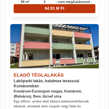
59 m²
3
- nem meghatározott -
64.91 M Ft
ELADÓ TÉGLALAKÁS
Lakóparki lakás, hatalmas terasszal
Komáromban
Komárom-Esztergom megye, Komárom,
(Belváros), Bem József utca
Egy otthon, amibe első látásra beleszeret ​Vannak
lakások, amelyek nem csupán négy falat és