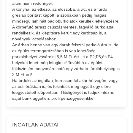
alumínium redőnnyel.
A konyha, az étkező, az előszoba, a wc, és a fürdő
greslap borítást kapott, a szobákban pedig magas
minőségű laminált padlóburkolatok kerültek lehelyezésre.
A körbefutó terasz csúszásmentes, fagyálló burkolattal
rendelkezik, és kiépítésre került egy kerticsap is, a
növények locsolásához.
Az árban benne van egy darab felszíni parkoló ára is, de
az épület teremgarázsában is van lehetőség
parkolóhelyet vásárolni 5,5 M Ft-ért. Itt a P2;P3;és P4
helyeket lehet még lefoglalni! Továbbá az épület
földszintjén megvásárolható egy zárható tárolóhelyiség is
2 M Ft-ért!
Ha érdekli az ingatlan, keressen fel akár hétvégén, vagy
az esti órákban is, és tekintsük meg együtt egy előre
leegyeztetett időpontban. Hiteligényét is tudjuk intézni,
saját bankfüggetlen, profi pénzügyeseinkkel!
INGATLAN ADATAI