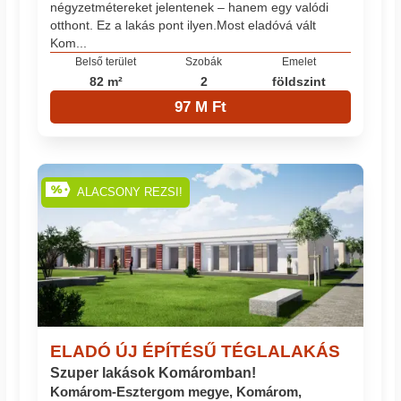
négyzetmétereket jelentenek – hanem egy valódi
otthont. ​Ez a lakás pont ilyen. ​Most eladó​vá vált
Kom...
Belső terület
Szobák
Emelet
82 m²
2
földszint
97 M Ft
ALACSONY REZSI!
ELADÓ ÚJ ÉPÍTÉSŰ TÉGLALAKÁS
Szuper lakások Komáromban!
Komárom-Esztergom megye, Komárom,