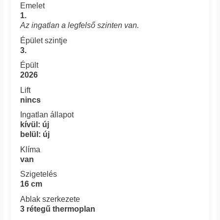
Emelet
1.
Az ingatlan a legfelső szinten van.
Épület szintje
3.
Épült
2026
Lift
nincs
Ingatlan állapot
kívül: új
belül: új
Klíma
van
Szigetelés
16 cm
Ablak szerkezete
3 rétegű thermoplan