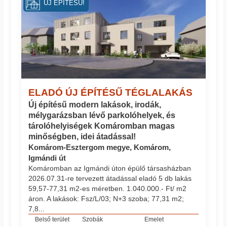
ÚJ ÉPÍTÉSŰ!
ELADÓ ÚJ ÉPÍTÉSŰ TÉGLALAKÁS
Új építésű modern lakások, irodák,
mélygarázsban lévő parkolóhelyek, és
tárolóhelyiségek Komáromban magas
minőségben, idei átadással!
Komárom-Esztergom megye, Komárom,
Igmándi út
Komáromban az Igmándi úton épülő társasházban
2026.07.31-re tervezett átadással eladó 5 db lakás
59,57-77,31 m2-es méretben. 1.040.000.- Ft/ m2
áron. A lakások: Fsz/L/03; N+3 szoba; 77,31 m2;
7,8...
Belső terület
Szobák
Emelet