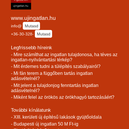
www.ujingatlan.hu
info@
Mutasd
+36-30-328-
Mutasd
Legfrissebb híreink
- Mire számíthat az ingatlan tulajdonosa, ha téves az
ingatlan-nyilvántartási térkép?
- Mit érdemes tudni a túlépítés szabályairól?
- Mi fán terem a függőben tartás ingatlan
adásvételnél?
- Mit jelent a tulajdonjog fenntartás ingatlan
adásvételnél?
- Miként felel az örökös az örökhagyó tartozásáért?
További kínálatunk
- XIII. kerületi új építésű lakások gyüjtőoldala
- Budapesti új ingatlan 50 M Ft-ig