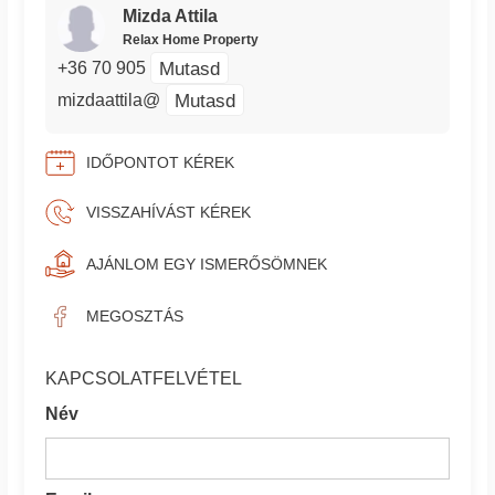
Mizda Attila
Relax Home Property
Mutasd
+36 70 905
Mutasd
mizdaattila@
IDŐPONTOT KÉREK
VISSZAHÍVÁST KÉREK
AJÁNLOM EGY ISMERŐSÖMNEK
MEGOSZTÁS
KAPCSOLATFELVÉTEL
Név