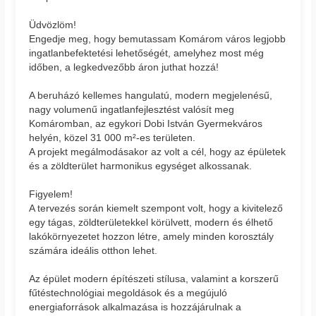
Üdvözlöm!
Engedje meg, hogy bemutassam Komárom város legjobb
ingatlanbefektetési lehetőségét, amelyhez most még
időben, a legkedvezőbb áron juthat hozzá!
A beruházó kellemes hangulatú, modern megjelenésű,
nagy volumenű ingatlanfejlesztést valósít meg
Komáromban, az egykori Dobi István Gyermekváros
helyén, közel 31 000 m²-es területen.
A projekt megálmodásakor az volt a cél, hogy az épületek
és a zöldterület harmonikus egységet alkossanak.
Figyelem!
A tervezés során kiemelt szempont volt, hogy a kivitelező
egy tágas, zöldterületekkel körülvett, modern és élhető
lakókörnyezetet hozzon létre, amely minden korosztály
számára ideális otthon lehet.
Az épület modern építészeti stílusa, valamint a korszerű
fűtéstechnológiai megoldások és a megújuló
energiaforrások alkalmazása is hozzájárulnak a