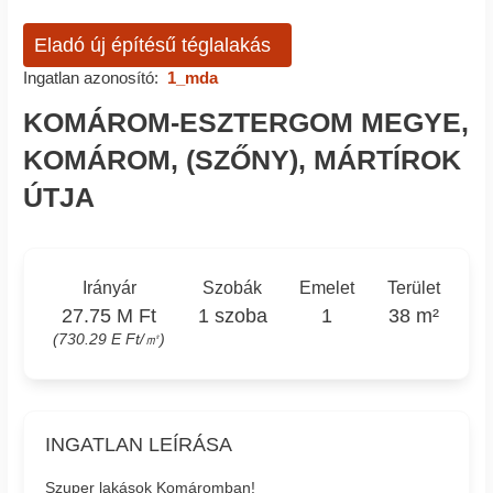
Eladó új építésű téglalakás
Ingatlan azonosító:
1_mda
KOMÁROM-ESZTERGOM MEGYE,
KOMÁROM, (SZŐNY), MÁRTÍROK
ÚTJA
Irányár
Szobák
Emelet
Terület
27.75 M Ft
1 szoba
1
38 m²
(730.29 E Ft/㎡)
INGATLAN LEÍRÁSA
Szuper lakások Komáromban!