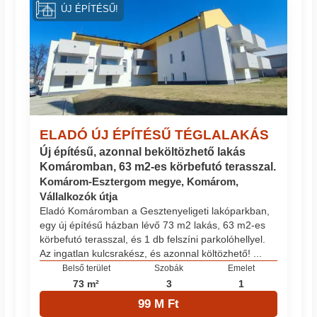
ÚJ ÉPÍTÉSŰ!
ELADÓ ÚJ ÉPÍTÉSŰ TÉGLALAKÁS
Új építésű, azonnal beköltözhető lakás
Komáromban, 63 m2-es körbefutó terasszal.
Komárom-Esztergom megye, Komárom,
Vállalkozók útja
Eladó Komáromban a Gesztenyeligeti lakóparkban,
egy új építésű házban lévő 73 m2 lakás, 63 m2-es
körbefutó terasszal, és 1 db felszíni parkolóhellyel.
Az ingatlan kulcsrakész, és azonnal költözhető! ...
Belső terület
Szobák
Emelet
73 m²
3
1
99 M Ft