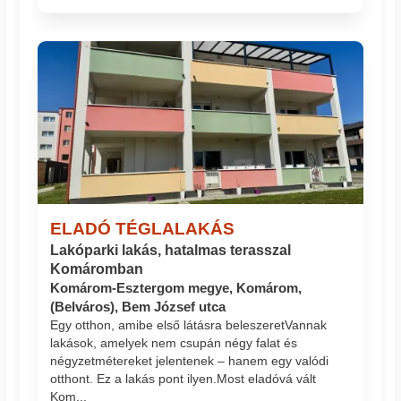
ELADÓ TÉGLALAKÁS
Lakóparki lakás, hatalmas terasszal
Komáromban
Komárom-Esztergom megye, Komárom,
(Belváros), Bem József utca
Egy otthon, amibe első látásra beleszeret ​Vannak
lakások, amelyek nem csupán négy falat és
négyzetmétereket jelentenek – hanem egy valódi
otthont. ​Ez a lakás pont ilyen. ​Most eladó​vá vált
Kom...