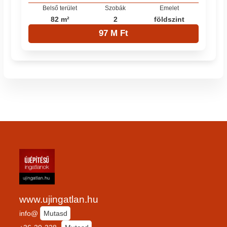
Belső terület
Szobák
Emelet
82 m²
2
földszint
97 M Ft
www.ujingatlan.hu
info@
Mutasd