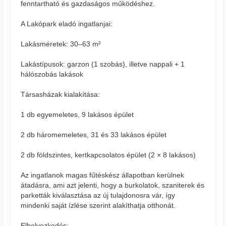
fenntartható és gazdaságos működéshez.
A Lakópark eladó ingatlanjai:
Lakásméretek: 30–63 m²
Lakástípusok: garzon (1 szobás), illetve nappali + 1
hálószobás lakások
Társasházak kialakítása:
1 db egyemeletes, 9 lakásos épület
2 db háromemeletes, 31 és 33 lakásos épület
2 db földszintes, kertkapcsolatos épület (2 × 8 lakásos)
Az ingatlanok magas fűtéskész állapotban kerülnek
átadásra, ami azt jelenti, hogy a burkolatok, szaniterek és
parketták kiválasztása az új tulajdonosra vár, így
mindenki saját ízlése szerint alakíthatja otthonát.
Elhelyezkedés: