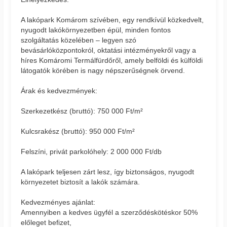
A lakópark Komárom szívében, egy rendkívül közkedvelt,
nyugodt lakókörnyezetben épül, minden fontos
szolgáltatás közelében – legyen szó
bevásárlóközpontokról, oktatási intézményekről vagy a
híres Komáromi Termálfürdőről, amely belföldi és külföldi
látogatók körében is nagy népszerűségnek örvend.
Árak és kedvezmények:
Szerkezetkész (bruttó): 750 000 Ft/m²
Kulcsrakész (bruttó): 950 000 Ft/m²
Felszíni, privát parkolóhely: 2 000 000 Ft/db
A lakópark teljesen zárt lesz, így biztonságos, nyugodt
környezetet biztosít a lakók számára.
Kedvezményes ajánlat:
Amennyiben a kedves ügyfél a szerződéskötéskor 50%
előleget befizet,