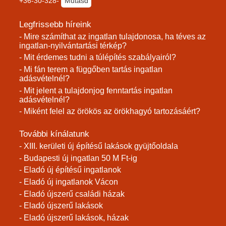
+36-30-328-
Mutasd
Legfrissebb híreink
- Mire számíthat az ingatlan tulajdonosa, ha téves az
ingatlan-nyilvántartási térkép?
- Mit érdemes tudni a túlépítés szabályairól?
- Mi fán terem a függőben tartás ingatlan
adásvételnél?
- Mit jelent a tulajdonjog fenntartás ingatlan
adásvételnél?
- Miként felel az örökös az örökhagyó tartozásáért?
További kínálatunk
- XIII. kerületi új építésű lakások gyüjtőoldala
- Budapesti új ingatlan 50 M Ft-ig
- Eladó új építésű ingatlanok
- Eladó új ingatlanok Vácon
- Eladó újszerű családi házak
- Eladó újszerű lakások
- Eladó újszerű lakások, házak