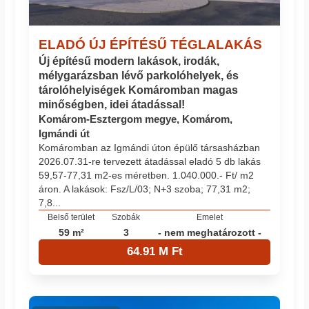
ELADÓ ÚJ ÉPÍTÉSŰ TÉGLALAKÁS
Új építésű modern lakások, irodák,
mélygarázsban lévő parkolóhelyek, és
tárolóhelyiségek Komáromban magas
minőségben, idei átadással!
Komárom-Esztergom megye, Komárom,
Igmándi út
Komáromban az Igmándi úton épülő társasházban
2026.07.31-re tervezett átadással eladó 5 db lakás
59,57-77,31 m2-es méretben. 1.040.000.- Ft/ m2
áron. A lakások: Fsz/L/03; N+3 szoba; 77,31 m2;
7,8...
Belső terület
Szobák
Emelet
59 m²
3
- nem meghatározott -
64.91 M Ft