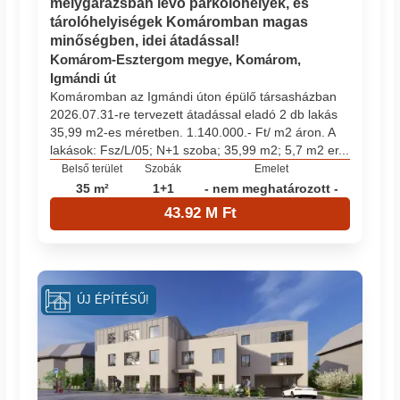
mélygarázsban lévő parkolóhelyek, és
tárolóhelyiségek Komáromban magas
minőségben, idei átadással!
Komárom-Esztergom megye, Komárom,
Igmándi út
Komáromban az Igmándi úton épülő társasházban
2026.07.31-re tervezett átadással eladó 2 db lakás
35,99 m2-es méretben. 1.140.000.- Ft/ m2 áron. A
lakások: Fsz/L/05; N+1 szoba; 35,99 m2; 5,7 m2 er...
Belső terület
Szobák
Emelet
35 m²
1+1
- nem meghatározott -
43.92 M Ft
ÚJ ÉPÍTÉSŰ!