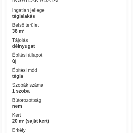
INGATLAN ADATAI
Ingatlan jellege
téglalakás
Belső terület
38 m²
Tájolás
délnyugat
Építési állapot
új
Építési mód
tégla
Szobák száma
1 szoba
Bútorozottság
nem
Kert
20 m² (saját kert)
Erkély