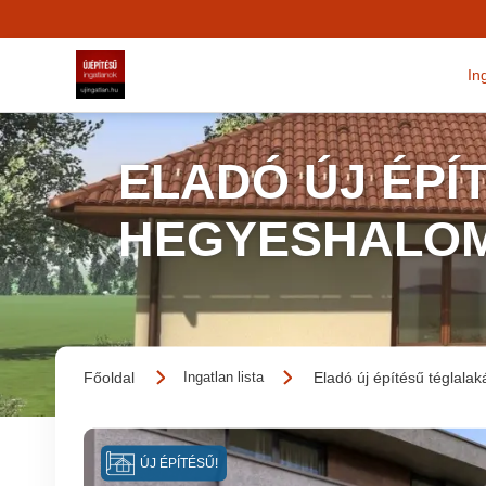
In
ELADÓ ÚJ ÉPÍ
HEGYESHALO
Főoldal
Eladó új építésű téglalak
Ingatlan lista
ÚJ ÉPÍTÉSŰ!