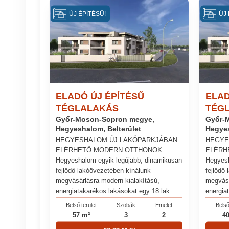
ÚJ ÉPÍTÉSŰ!
ÚJ 
ELADÓ ÚJ ÉPÍTÉSŰ
ELAD
TÉGLALAKÁS
TÉG
Győr-Moson-Sopron megye,
Győr-
Hegyeshalom, Belterület
Hegyes
HEGYESHALOM ÚJ LAKÓPARKJÁBAN
HEGYE
ELÉRHETŐ MODERN OTTHONOK
ELÉRH
Hegyeshalom egyik legújabb, dinamikusan
Hegyesh
fejlődő lakóövezetében kínálunk
fejlődő
megvásárlásra modern kialakítású,
megvásá
energiatakarékos lakásokat egy 18 lak...
energia
Belső terület
Szobák
Emelet
Belső
57 m²
3
2
4