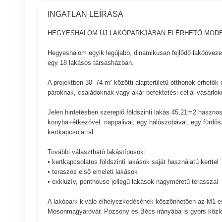
INGATLAN LEÍRÁSA
HEGYESHALOM ÚJ LAKÓPARKJÁBAN ELÉRHETŐ MOD
Hegyeshalom egyik legújabb, dinamikusan fejlődő lakóöveze
egy 18 lakásos társasházban.
A projektben 30–74 m² közötti alapterületű otthonok érhetők e
pároknak, családoknak vagy akár befektetési céllal vásárlók
Jelen hirdetésben szereplő földszinti lakás 45,21m2 hasznos a
konyha+étkezővel, nappalival, egy hálószobával, egy fürdő
kertkapcsolattal.
További választható lakástípusok:
• kertkapcsolatos földszinti lakások saját használatú kerttel
• teraszos első emeleti lakások
• exkluzív, penthouse jellegű lakások nagyméretű terasszal
A lakópark kiváló elhelyezkedésének köszönhetően az M1-es a
Mosonmagyaróvár, Pozsony és Bécs irányába is gyors közlek