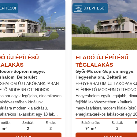
ÉPÍTÉSŰ!
ÚJ ÉPÍTÉSŰ!
Ó ÚJ ÉPÍTÉSŰ
ELADÓ ÚJ ÉPÍTÉSŰ
LALAKÁS
TÉGLALAKÁS
Moson-Sopron megye,
Győr-Moson-Sopron megye,
halom, Belterület
Hegyeshalom, Belterület
SHALOM ÚJ LAKÓPARKJÁBAN
HEGYESHALOM ÚJ LAKÓPARK
ETŐ MODERN OTTHONOK
ELÉRHETŐ MODERN OTTHONO
alom egyik legújabb, dinamikusan
Hegyeshalom egyik legújabb, din
 lakóövezetében kínálunk
fejlődő lakóövezetében kínálunk
rlásra modern kialakítású,
megvásárlásra modern kialakítású
takarékos lakásokat egy 18 lak...
energiatakarékos lakásokat egy 18 
 terület
Szobák
Emelet
Belső terület
Szobák
E
0 m²
2
2
74 m²
3