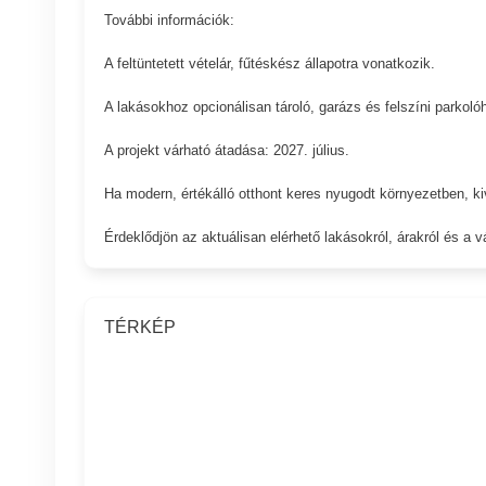
További információk:
A feltüntetett vételár, fűtéskész állapotra vonatkozik.
A lakásokhoz opcionálisan tároló, garázs és felszíni parkolóh
A projekt várható átadása: 2027. július.
Ha modern, értékálló otthont keres nyugodt környezetben, ki
Érdeklődjön az aktuálisan elérhető lakásokról, árakról és a v
TÉRKÉP