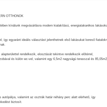
ERN OTTHONOK
tében kínálunk megvásárlásra modern kialakítású, energiatakarékos lakások
l, így egyaránt ideális választást jelenthetnek első lakásukat kereső fiatalok
nak.
lapterülettel rendelkezik, elosztását tekintve rendelkezik előtérrel,
szobával és külön wc-vel, valamint egy 6,5m2 nagyságú terasszal és 85,05m2
utópálya, valamint az osztrák határ néhány perc alatt elérhető, így
edést biztosít.