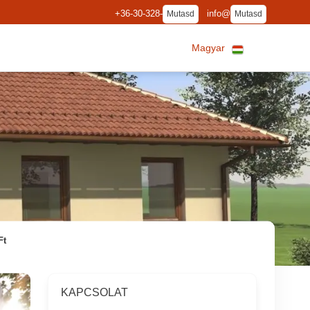
+36-30-328-
info@
Mutasd
Mutasd
Magyar
Ft
KAPCSOLAT