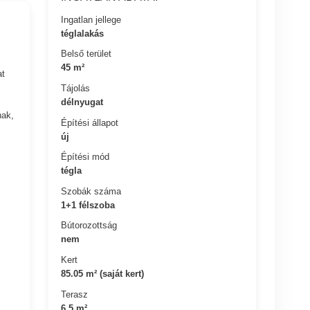
Ingatlan jellege
téglalakás
Belső terület
45 m²
at
Tájolás
délnyugat
nak,
Építési állapot
új
Építési mód
tégla
Szobák száma
1+1 félszoba
Bútorozottság
nem
Kert
85.05 m² (saját kert)
Terasz
6.5 m²