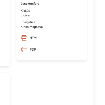
összkomfort
Kilátás
utcára
Energetika
nincs megadva
HTML
PDF