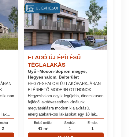
ÚJ ÉPÍTÉSŰ!
ELADÓ ÚJ ÉPÍTÉSŰ
TÉGLALAKÁS
Győr-Moson-Sopron megye,
Hegyeshalom, Belterület
JÁBAN
HEGYESHALOM ÚJ LAKÓPARKJÁBAN
K
ELÉRHETŐ MODERN OTTHONOK
amikusan
Hegyeshalom egyik legújabb, dinamikusan
fejlődő lakóövezetében kínálunk
,
megvásárlásra modern kialakítású,
lak...
energiatakarékos lakásokat egy 18 lak...
melet
Belső terület
Szobák
Emelet
2
41 m²
1
1