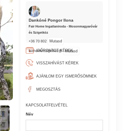
Dankóné Pongor Ilona
Fair Home Ingatlaniroda - Mosonmagyaróvár
és Szigetköz
Mutasd
+36 70 802
IDŐPONTOT KÉREK
Mutasd
fairhome.szigetkoz@
VISSZAHÍVÁST KÉREK
AJÁNLOM EGY ISMERŐSÖMNEK
MEGOSZTÁS
KAPCSOLATFELVÉTEL
Név