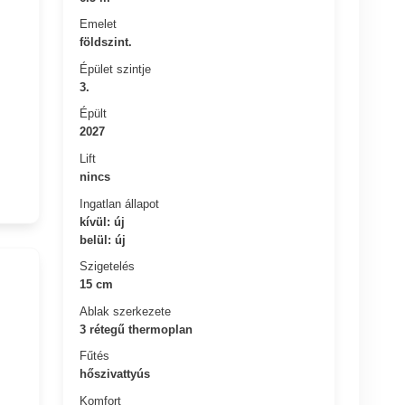
Emelet
földszint.
Épület szintje
3.
Épült
2027
Lift
nincs
Ingatlan állapot
kívül: új
belül: új
Szigetelés
15 cm
Ablak szerkezete
3 rétegű thermoplan
Fűtés
hőszivattyús
Komfort