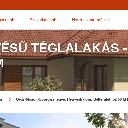
gatlanok
Szolgáltatások
Hasznos információk
TÉSŰ TÉGLALAKÁS -
M
ás
Győr-Moson-Sopron megye, Hegyeshalom, Belterület, 52.68 M 