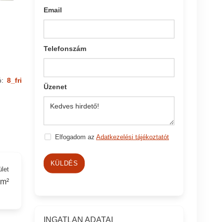
Email
Telefonszám
ó:
8_fri
Üzenet
Elfogadom az
Adatkezelési tájékoztatót
KÜLDÉS
ület
 m²
INGATLAN ADATAI