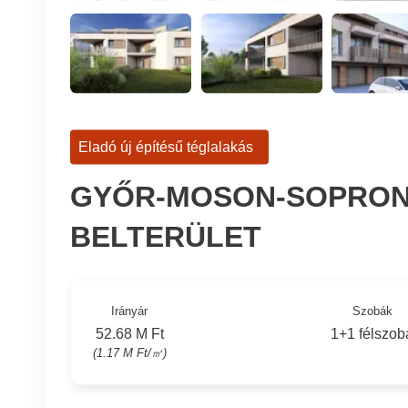
Eladó új építésű téglalakás
GYŐR-MOSON-SOPRON
BELTERÜLET
Irányár
Szobák
52.68 M Ft
1+1 félszob
(1.17 M Ft/㎡)