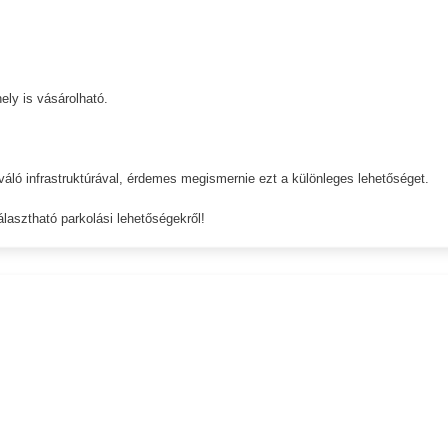
ely is vásárolható.
váló infrastruktúrával, érdemes megismernie ezt a különleges lehetőséget.
álasztható parkolási lehetőségekről!