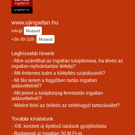
www.ujingatlan.hu
info@
Mutasd
+36-30-328-
Mutasd
Legfrissebb híreink
- Mire számíthat az ingatlan tulajdonosa, ha téves az
ingatlan-nyilvántartási térkép?
- Mit érdemes tudni a túlépítés szabályairól?
- Mi fán terem a függőben tartás ingatlan
adásvételnél?
- Mit jelent a tulajdonjog fenntartás ingatlan
adásvételnél?
- Miként felel az örökös az örökhagyó tartozásáért?
További kínálatunk
- XIII. kerületi új építésű lakások gyüjtőoldala
- Budapesti új ingatlan 50 M Ft-ig