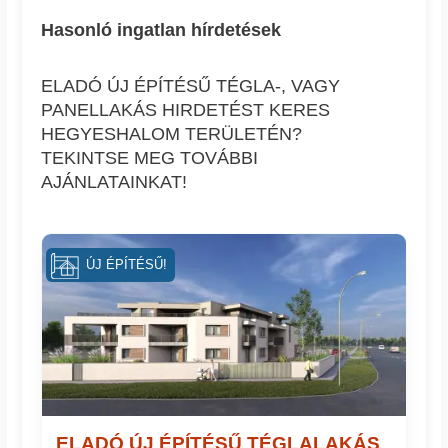
Hasonló ingatlan hírdetések
ELADÓ ÚJ ÉPÍTÉSŰ TÉGLA-, VAGY
PANELLAKÁS HIRDETÉST KERES
HEGYESHALOM TERÜLETÉN?
TEKINTSE MEG TOVÁBBI
AJÁNLATAINKAT!
ÚJ ÉPÍTÉSŰ!
ELADÓ ÚJ ÉPÍTÉSŰ TÉGLALAKÁS