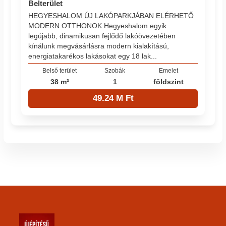
Belterület
HEGYESHALOM ÚJ LAKÓPARKJÁBAN ELÉRHETŐ
MODERN OTTHONOK Hegyeshalom egyik
legújabb, dinamikusan fejlődő lakóövezetében
kínálunk megvásárlásra modern kialakítású,
energiatakarékos lakásokat egy 18 lak...
Belső terület
Szobák
Emelet
38 m²
1
földszint
49.24 M Ft