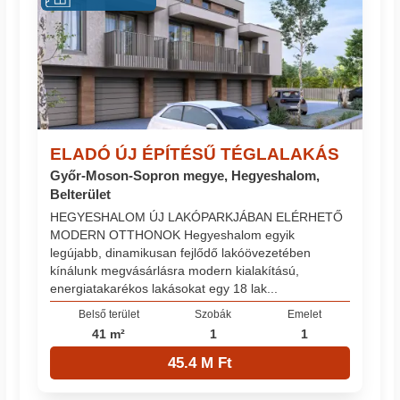
ELADÓ ÚJ ÉPÍTÉSŰ TÉGLALAKÁS
Győr-Moson-Sopron megye, Hegyeshalom,
Belterület
HEGYESHALOM ÚJ LAKÓPARKJÁBAN ELÉRHETŐ
MODERN OTTHONOK Hegyeshalom egyik
legújabb, dinamikusan fejlődő lakóövezetében
kínálunk megvásárlásra modern kialakítású,
energiatakarékos lakásokat egy 18 lak...
Belső terület
Szobák
Emelet
41 m²
1
1
45.4 M Ft