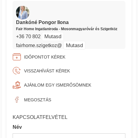
Dankóné Pongor Ilona
Fair Home Ingatlaniroda - Mosonmagyaróvár és Szigetköz
Mutasd
+36 70 802
Mutasd
fairhome.szigetkoz@
IDŐPONTOT KÉREK
VISSZAHÍVÁST KÉREK
AJÁNLOM EGY ISMERŐSÖMNEK
MEGOSZTÁS
KAPCSOLATFELVÉTEL
Név