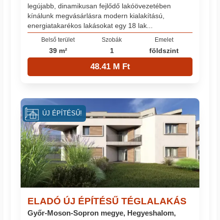
legújabb, dinamikusan fejlődő lakóövezetében
kínálunk megvásárlásra modern kialakítású,
energiatakarékos lakásokat egy 18 lak...
Belső terület
Szobák
Emelet
39 m²
1
földszint
48.41 M Ft
ÚJ ÉPÍTÉSŰ!
ELADÓ ÚJ ÉPÍTÉSŰ TÉGLALAKÁS
Győr-Moson-Sopron megye, Hegyeshalom,