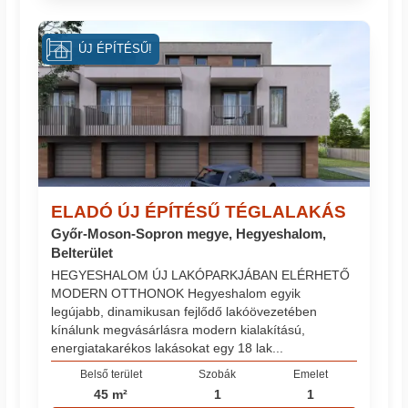
ÚJ ÉPÍTÉSŰ!
ELADÓ ÚJ ÉPÍTÉSŰ TÉGLALAKÁS
Győr-Moson-Sopron megye, Hegyeshalom,
Belterület
HEGYESHALOM ÚJ LAKÓPARKJÁBAN ELÉRHETŐ
MODERN OTTHONOK Hegyeshalom egyik
legújabb, dinamikusan fejlődő lakóövezetében
kínálunk megvásárlásra modern kialakítású,
energiatakarékos lakásokat egy 18 lak...
Belső terület
Szobák
Emelet
45 m²
1
1