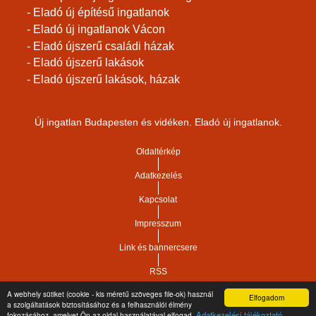
- Eladó új építésű ingatlanok
- Eladó új ingatlanok Vácon
- Eladó újszerű családi házak
- Eladó újszerű lakások
- Eladó újszerű lakások, házak
Új ingatlan Budapesten és vidéken. Eladó új ingatlanok.
Oldaltérkép
Adatkezelés
Kapcsolat
Impresszum
Link és bannercsere
RSS
A webhely sütiket (cookie - kis méretű szöveges file-ok) használ
Elfogadom
a szolgáltatások biztosításához és a felhasználói élmény
Vár-Köz Kft. - Ingatlan nyilvántartó, ügyviteli és
Copyright © 2021.
Adatkezelési tájékoztató
fokozásához, amelyet Ön az oldal használatával elfogad.