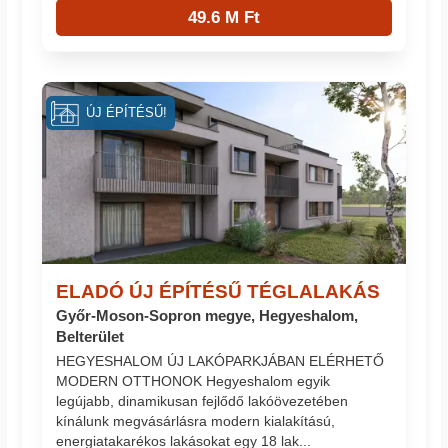
49.6 M Ft
ÚJ ÉPÍTÉSŰ!
ELADÓ ÚJ ÉPÍTÉSŰ TÉGLALAKÁS
Győr-Moson-Sopron megye, Hegyeshalom,
Belterület
HEGYESHALOM ÚJ LAKÓPARKJÁBAN ELÉRHETŐ
MODERN OTTHONOK Hegyeshalom egyik
legújabb, dinamikusan fejlődő lakóövezetében
kínálunk megvásárlásra modern kialakítású,
energiatakarékos lakásokat egy 18 lak...