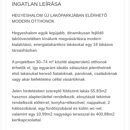
INGATLAN LEÍRÁSA
HEGYESHALOM ÚJ LAKÓPARKJÁBAN ELÉRHETŐ
MODERN OTTHONOK
Hegyeshalom egyik legújabb, dinamikusan fejlődő
lakóövezetében kínálunk megvásárlásra modern
kialakítású, energiatakarékos lakásokat egy 18 lakásos
társasházban.
A projektben 30–74 m² közötti alapterületű otthonok
érhetők el, így egyaránt ideális választást jelenthetnek
első lakásukat kereső fiataloknak, pároknak, családoknak
vagy akár befektetési céllal vásárlóknak.
Jelen hirdetésben szereplő földszinti lakás 55,83m2
hasznos alapterülettel rendelkezik, elosztását tekintve
rendelkezik előtérrel, konyha+étkezővel, nappalival, 2
hálószobával, egy fürdőszobával és külön wc-vel,
valamint egy 10,99m2 nagyságú terasszal és 400,88m2
kertkapcsolattal.