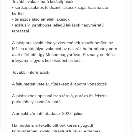
További választható lakástípusok:
• kertkapcsolatos földszinti lakások saját használatú
kerttel
• teraszos első emeleti lakások
• exkluzív, penthouse jellegű lakások nagyméretű
terasszal
A lakópark kiváló elhelyezkedésének köszönhetően az
M1-es autópálya, valamint az osztrák határ néhány perc
alatt elérhető, így Mosonmagyaróvár, Pozsony és Bécs
irányába is gyors közlekedést biztosít.
További információk:
A feltüntetett vételár, fűtéskész állapotra vonatkozik.
A lakásokhoz opcionálisan tároló, garázs és felszíni
parkolóhely is vásárolható.
A projekt várható átadása: 2027. július.
Ha modern, értékálló otthont keres nyugodt
környezetben, kiváló infrastruktúrával, érdemes