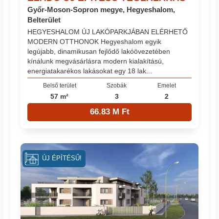
Győr-Moson-Sopron megye, Hegyeshalom,
Belterület
HEGYESHALOM ÚJ LAKÓPARKJÁBAN ELÉRHETŐ
MODERN OTTHONOK Hegyeshalom egyik
legújabb, dinamikusan fejlődő lakóövezetében
kínálunk megvásárlásra modern kialakítású,
energiatakarékos lakásokat egy 18 lak...
Belső terület
Szobák
Emelet
57 m²
3
2
66.83 M Ft
ÚJ ÉPÍTÉSŰ!