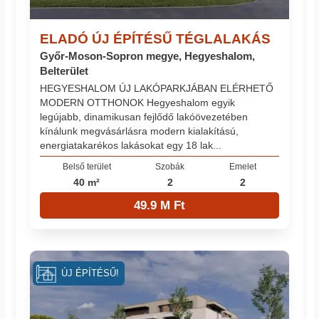
ELADÓ ÚJ ÉPÍTÉSŰ TÉGLALAKÁS
Győr-Moson-Sopron megye, Hegyeshalom,
Belterület
HEGYESHALOM ÚJ LAKÓPARKJÁBAN ELÉRHETŐ
MODERN OTTHONOK Hegyeshalom egyik
legújabb, dinamikusan fejlődő lakóövezetében
kínálunk megvásárlásra modern kialakítású,
energiatakarékos lakásokat egy 18 lak...
Belső terület
Szobák
Emelet
40 m²
2
2
49.9 M Ft
ÚJ ÉPÍTÉSŰ!