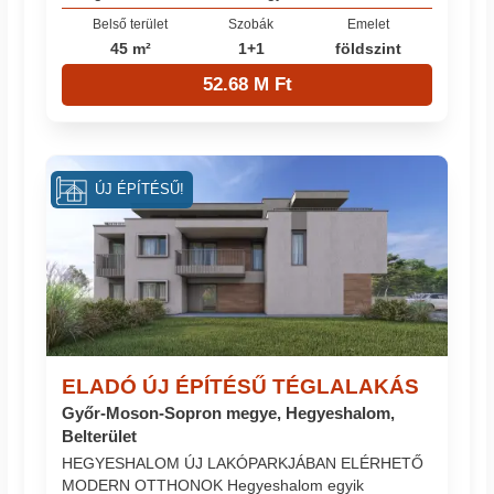
Belső terület
Szobák
Emelet
45 m²
1+1
földszint
52.68 M Ft
ÚJ ÉPÍTÉSŰ!
ELADÓ ÚJ ÉPÍTÉSŰ TÉGLALAKÁS
Győr-Moson-Sopron megye, Hegyeshalom,
Belterület
HEGYESHALOM ÚJ LAKÓPARKJÁBAN ELÉRHETŐ
MODERN OTTHONOK Hegyeshalom egyik