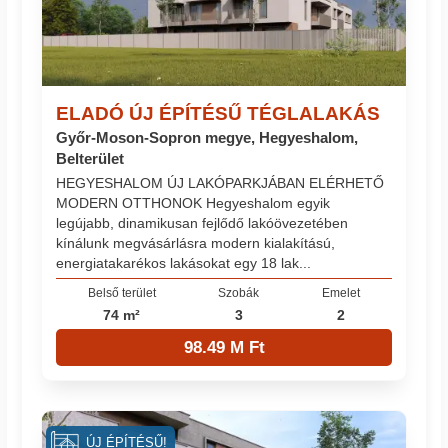
ELADÓ ÚJ ÉPÍTÉSŰ TÉGLALAKÁS
Győr-Moson-Sopron megye, Hegyeshalom,
Belterület
HEGYESHALOM ÚJ LAKÓPARKJÁBAN ELÉRHETŐ
MODERN OTTHONOK Hegyeshalom egyik
legújabb, dinamikusan fejlődő lakóövezetében
kínálunk megvásárlásra modern kialakítású,
energiatakarékos lakásokat egy 18 lak...
Belső terület
Szobák
Emelet
74 m²
3
2
98.49 M Ft
ÚJ ÉPÍTÉSŰ!