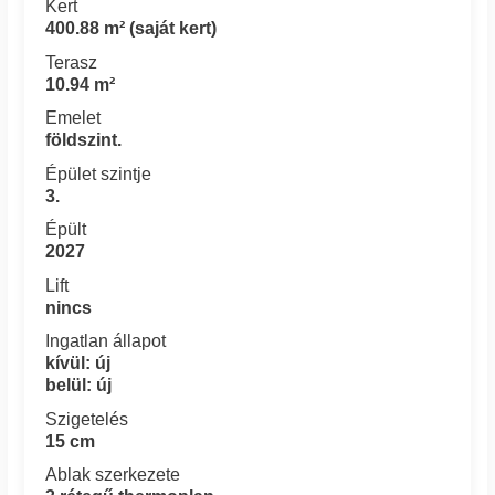
Kert
400.88 m² (saját kert)
Terasz
10.94 m²
Emelet
földszint.
Épület szintje
3.
Épült
2027
Lift
nincs
Ingatlan állapot
kívül: új
belül: új
Szigetelés
15 cm
Ablak szerkezete