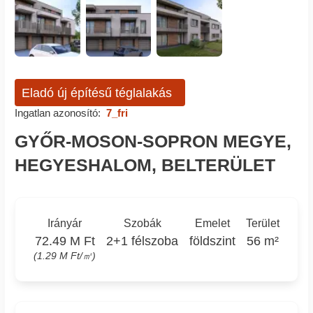
Eladó új építésű téglalakás
Ingatlan azonosító:
7_fri
GYŐR-MOSON-SOPRON MEGYE,
HEGYESHALOM, BELTERÜLET
Irányár
Szobák
Emelet
Terület
72.49 M Ft
2+1 félszoba
földszint
56 m²
(1.29 M Ft/㎡)