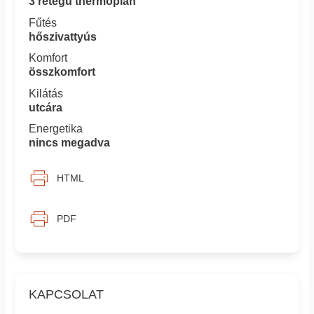
3 rétegű thermoplan
Fűtés
hőszivattyús
Komfort
összkomfort
Kilátás
utcára
Energetika
nincs megadva
HTML
PDF
KAPCSOLAT