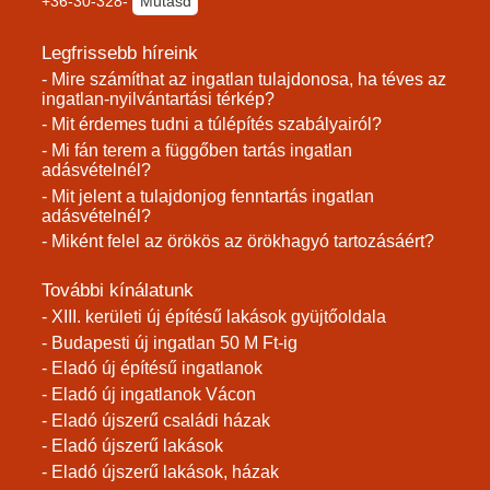
+36-30-328-
Mutasd
Legfrissebb híreink
- Mire számíthat az ingatlan tulajdonosa, ha téves az
ingatlan-nyilvántartási térkép?
- Mit érdemes tudni a túlépítés szabályairól?
- Mi fán terem a függőben tartás ingatlan
adásvételnél?
- Mit jelent a tulajdonjog fenntartás ingatlan
adásvételnél?
- Miként felel az örökös az örökhagyó tartozásáért?
További kínálatunk
- XIII. kerületi új építésű lakások gyüjtőoldala
- Budapesti új ingatlan 50 M Ft-ig
- Eladó új építésű ingatlanok
- Eladó új ingatlanok Vácon
- Eladó újszerű családi házak
- Eladó újszerű lakások
- Eladó újszerű lakások, házak