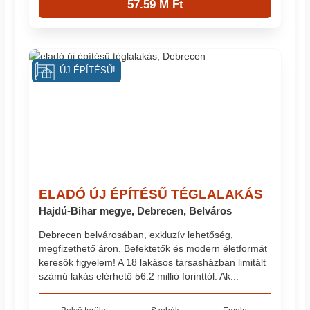
57.59 M Ft
ÚJ ÉPÍTÉSŰ!
ELADÓ ÚJ ÉPÍTÉSŰ TÉGLALAKÁS
Hajdú-Bihar megye, Debrecen, Belváros
Debrecen belvárosában, exkluzív lehetőség,
megfizethető áron. Befektetők és modern életformát
keresők figyelem! A 18 lakásos társasházban limitált
számú lakás elérhető 56.2 millió forinttól. Ak...