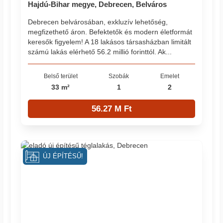
Hajdú-Bihar megye, Debrecen, Belváros
Debrecen belvárosában, exkluzív lehetőség,
megfizethető áron. Befektetők és modern életformát
keresők figyelem! A 18 lakásos társasházban limitált
számú lakás elérhető 56.2 millió forinttól. Ak...
Belső terület
Szobák
Emelet
33 m²
1
2
56.27 M Ft
ÚJ ÉPÍTÉSŰ!