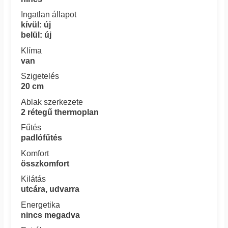
Ingatlan állapot
kívül: új
belül: új
Klíma
van
Szigetelés
20 cm
Ablak szerkezete
2 rétegű thermoplan
Fűtés
padlófűtés
Komfort
összkomfort
Kilátás
utcára, udvarra
Energetika
nincs megadva