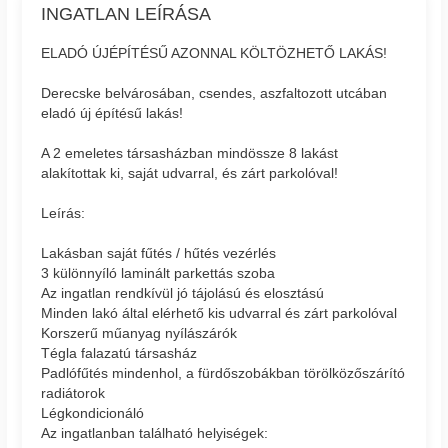
INGATLAN LEÍRÁSA
ELADÓ ÚJÉPÍTÉSŰ AZONNAL KÖLTÖZHETŐ LAKÁS!
Derecske belvárosában, csendes, aszfaltozott utcában
eladó új építésű lakás!
A 2 emeletes társasházban mindössze 8 lakást
alakítottak ki, saját udvarral, és zárt parkolóval!
Leírás:
Lakásban saját fűtés / hűtés vezérlés
3 különnyíló laminált parkettás szoba
Az ingatlan rendkívül jó tájolású és elosztású
Minden lakó által elérhető kis udvarral és zárt parkolóval
Korszerű műanyag nyílászárók
Tégla falazatú társasház
Padlófűtés mindenhol, a fürdőszobákban törölközőszárító
radiátorok
Légkondicionáló
Az ingatlanban található helyiségek: