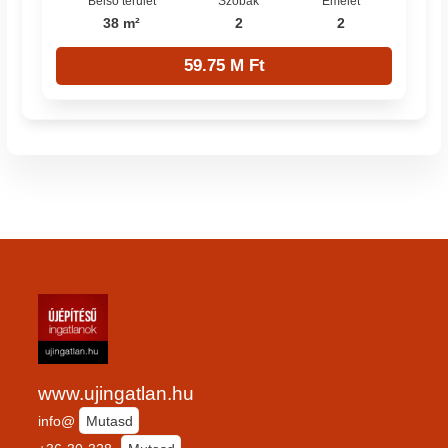
Belső terület
Szobák
Emelet
38 m²
2
2
59.75 M Ft
www.ujingatlan.hu
info@
Mutasd