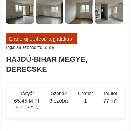
Eladó új építésű téglalakás
Ingatlan azonosító:
2_dv
HAJDÚ-BIHAR MEGYE,
DERECSKE
Irányár
Szobák
Emelet
Terület
65.45 M Ft
3 szoba
1
77 m²
(850 E Ft/㎡)