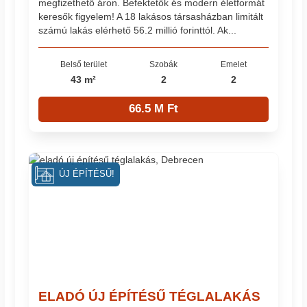
megfizethető áron. Befektetők és modern életformát
keresők figyelem! A 18 lakásos társasházban limitált
számú lakás elérhető 56.2 millió forinttól. Ak...
Belső terület
Szobák
Emelet
43 m²
2
2
66.5 M Ft
ÚJ ÉPÍTÉSŰ!
ELADÓ ÚJ ÉPÍTÉSŰ TÉGLALAKÁS