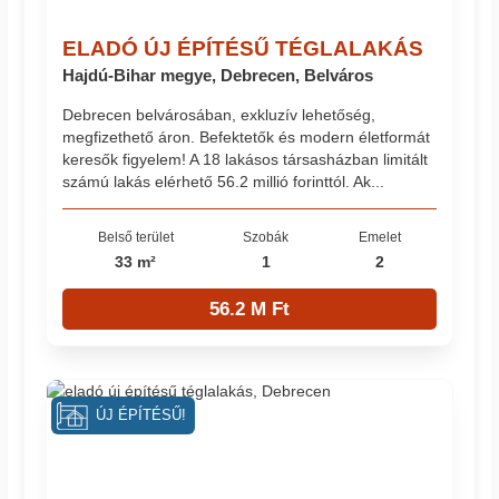
ELADÓ ÚJ ÉPÍTÉSŰ TÉGLALAKÁS
Hajdú-Bihar megye, Debrecen, Belváros
Debrecen belvárosában, exkluzív lehetőség,
megfizethető áron. Befektetők és modern életformát
keresők figyelem! A 18 lakásos társasházban limitált
számú lakás elérhető 56.2 millió forinttól. Ak...
Belső terület
Szobák
Emelet
33 m²
1
2
56.2 M Ft
ÚJ ÉPÍTÉSŰ!