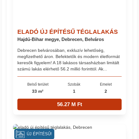
ELADÓ ÚJ ÉPÍTÉSŰ TÉGLALAKÁS
Hajdú-Bihar megye, Debrecen, Belváros
Debrecen belvárosában, exkluzív lehetőség,
megfizethető áron. Befektetők és modern életformát
keresők figyelem! A 18 lakásos társasházban limitált
számú lakás elérhető 56.2 millió forinttól. Ak...
Belső terület
Szobák
Emelet
33 m²
1
2
56.27 M Ft
ÚJ ÉPÍTÉSŰ!