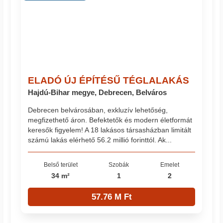
ELADÓ ÚJ ÉPÍTÉSŰ TÉGLALAKÁS
Hajdú-Bihar megye, Debrecen, Belváros
Debrecen belvárosában, exkluzív lehetőség,
megfizethető áron. Befektetők és modern életformát
keresők figyelem! A 18 lakásos társasházban limitált
számú lakás elérhető 56.2 millió forinttól. Ak...
Belső terület
Szobák
Emelet
34 m²
1
2
57.76 M Ft