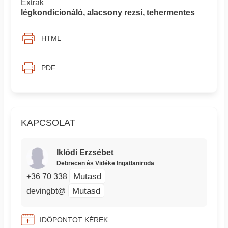
Extrák
légkondicionáló, alacsony rezsi, tehermentes
HTML
PDF
KAPCSOLAT
Iklódi Erzsébet
Debrecen és Vidéke Ingatlaniroda
Mutasd
+36 70 338
Mutasd
devingbt@
IDŐPONTOT KÉREK