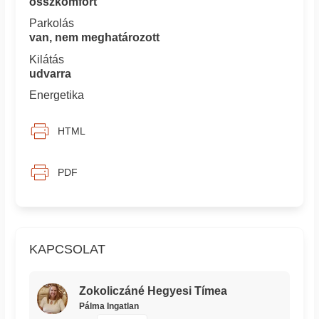
összkomfort
Parkolás
van, nem meghatározott
Kilátás
udvarra
Energetika
HTML
PDF
KAPCSOLAT
Zokoliczáné Hegyesi Tímea
Pálma Ingatlan