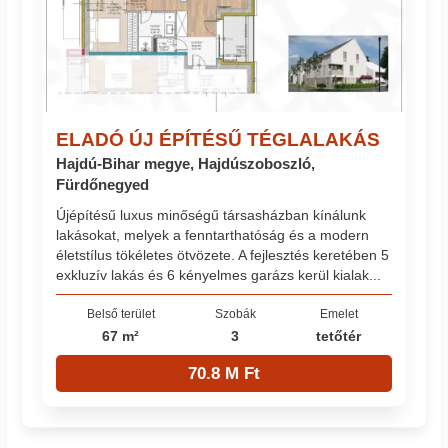
ELADÓ ÚJ ÉPÍTÉSŰ TÉGLALAKÁS
Hajdú-Bihar megye, Hajdúszoboszló,
Fürdőnegyed
Újépítésű luxus minőségű társasházban kínálunk
lakásokat, melyek a fenntarthatóság és a modern
életstílus tökéletes ötvözete. A fejlesztés keretében 5
exkluzív lakás és 6 kényelmes garázs kerül kialak...
Belső terület
Szobák
Emelet
67 m²
3
tetőtér
70.8 M Ft