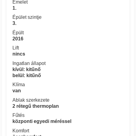
Emelet
1.
Épület szintje
3.
Épült
2016
Lift
nincs
Ingatlan állapot
kívül: kitűnő
belül: kitűnő
Klíma
van
Ablak szerkezete
2 rétegű thermoplan
Fűtés
központi egyedi méréssel
Komfort