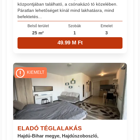
központjában található, a csónakázó tó közelében.
Páratlan lehetőséget kínál mind lakhatásra, mind
befektetés...
Belső terület
Szobák
Emelet
25 m²
1
3
49.99 M Ft
KIEMELT
ELADÓ TÉGLALAKÁS
Hajdú-Bihar megye, Hajdúszoboszló,