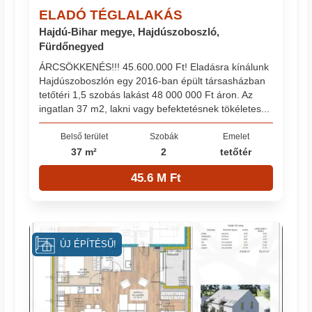
ELADÓ TÉGLALAKÁS
Hajdú-Bihar megye, Hajdúszoboszló,
Fürdőnegyed
ÁRCSÖKKENÉS!!! 45.600.000 Ft! Eladásra kínálunk
Hajdúszoboszlón egy 2016-ban épült társasházban
tetőtéri 1,5 szobás lakást 48 000 000 Ft áron. Az
ingatlan 37 m2, lakni vagy befektetésnek tökéletes...
Belső terület
Szobák
Emelet
37 m²
2
tetőtér
45.6 M Ft
ÚJ ÉPÍTÉSŰ!