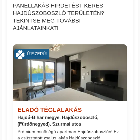
PANELLAKÁS HIRDETÉST KERES
HAJDÚSZOBOSZLÓ TERÜLETÉN?
TEKINTSE MEG TOVÁBBI
AJÁNLATAINKAT!
ÚJSZERŰ!
ELADÓ TÉGLALAKÁS
Hajdú-Bihar megye, Hajdúszoboszló,
(Fürdőnegyed), Szurmai utca
Prémium minőségű apartman Hajdúszoboszlón! Ez
a csúsztatott zsalus lakás Hajdúszoboszló