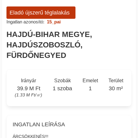
Eladó újszerű téglalakás
Ingatlan azonosító:
15_pai
HAJDÚ-BIHAR MEGYE,
HAJDÚSZOBOSZLÓ,
FÜRDŐNEGYED
Irányár
Szobák
Emelet
Terület
39.9 M Ft
1 szoba
1
30 m²
(1.33 M Ft/㎡)
INGATLAN LEÍRÁSA
ÁRCSÖKKENÉS!!!