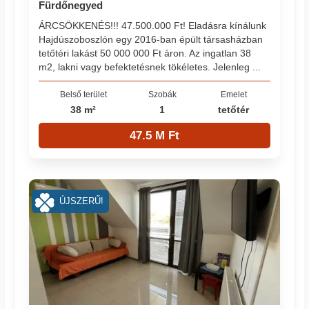
Fürdőnegyed
ÁRCSÖKKENÉS!!! 47.500.000 Ft! Eladásra kínálunk
Hajdúszoboszlón egy 2016-ban épült társasházban
tetőtéri lakást 50 000 000 Ft áron. Az ingatlan 38
m2, lakni vagy befektetésnek tökéletes. Jelenleg ...
Belső terület
Szobák
Emelet
38 m²
1
tetőtér
47.5 M Ft
ÚJSZERŰ!