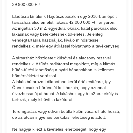
39.900.000 Ft!
Eladásra kínálunk Hajdúszoboszlón egy 2016-ban épült
társasház első emeleti lakása 42 000 000 Ft irányáron.
Az ingatlan 30 m2, egyedülállóknak, fiatal pároknak első
lakásnak vagy befektetésnek tökéletes. Jelenleg
vendégtartásra használják, kiváló minősítéssel
rendelkezik, mely egy átírással folytatható a tevékenység.
A társasház hőszigetelt külsővel és alacsony rezsivel
rendelkezik. A fűtés radiátorral megoldott, míg a klímás
hűtés-fűtési lehetőség a nyári hónapokban is kellemes
hőmérsékletet varázsol.
A lakás bútorozott állapotban kerül értékesítésre, így
Önnek csak a bőröndjét kell hoznia, hogy azonnal
élvezhesse új otthonát. A lakáshoz egy 5 m2-es erkély is
tartozik, mely kibővíti a lakóteret.
Teremgarázs vagy udvari beálló külön vásárolható hozzá,
de az utcán ingyenes parkolási lehetőség is adott.
Ne hagyja ki ezt a kivételes lehetőséget, hogy egy