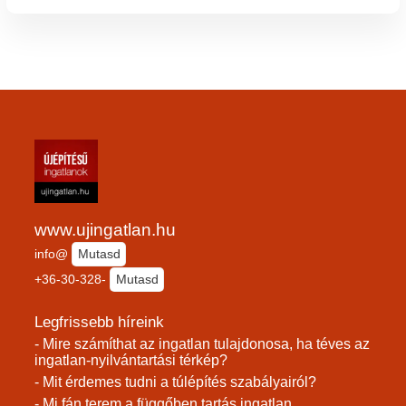
www.ujingatlan.hu
info@
Mutasd
+36-30-328-
Mutasd
Legfrissebb híreink
- Mire számíthat az ingatlan tulajdonosa, ha téves az
ingatlan-nyilvántartási térkép?
- Mit érdemes tudni a túlépítés szabályairól?
- Mi fán terem a függőben tartás ingatlan