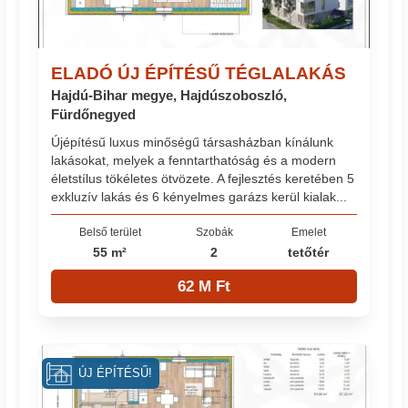
ELADÓ ÚJ ÉPÍTÉSŰ TÉGLALAKÁS
Hajdú-Bihar megye, Hajdúszoboszló,
Fürdőnegyed
Újépítésű luxus minőségű társasházban kínálunk
lakásokat, melyek a fenntarthatóság és a modern
életstílus tökéletes ötvözete. A fejlesztés keretében 5
exkluzív lakás és 6 kényelmes garázs kerül kialak...
Belső terület
Szobák
Emelet
55 m²
2
tetőtér
62 M Ft
ÚJ ÉPÍTÉSŰ!