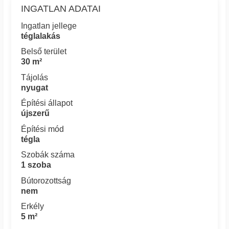
INGATLAN ADATAI
Ingatlan jellege
téglalakás
Belső terület
30 m²
Tájolás
nyugat
Építési állapot
újszerű
Építési mód
tégla
Szobák száma
1 szoba
Bútorozottság
nem
Erkély
5 m²