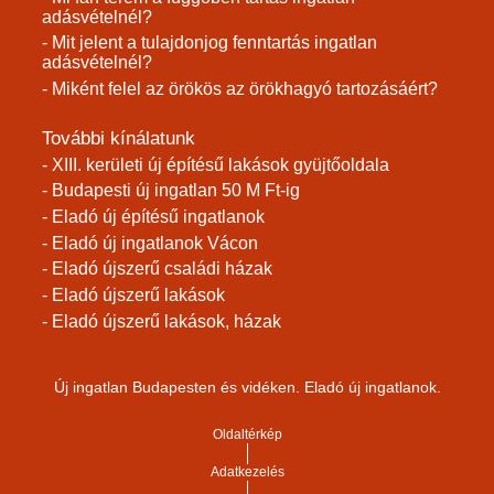
adásvételnél?
- Mit jelent a tulajdonjog fenntartás ingatlan
adásvételnél?
- Miként felel az örökös az örökhagyó tartozásáért?
További kínálatunk
- XIII. kerületi új építésű lakások gyüjtőoldala
- Budapesti új ingatlan 50 M Ft-ig
- Eladó új építésű ingatlanok
- Eladó új ingatlanok Vácon
- Eladó újszerű családi házak
- Eladó újszerű lakások
- Eladó újszerű lakások, házak
Új ingatlan Budapesten és vidéken. Eladó új ingatlanok.
Oldaltérkép
Adatkezelés