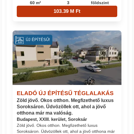
60 m²
3
földszint
103.39 M Ft
ÚJ ÉPÍTÉSŰ!
ELADÓ ÚJ ÉPÍTÉSŰ TÉGLALAKÁS
Zöld jövő. Okos otthon. Megfizethető luxus
Soroksáron. Üdvözöllek ott, ahol a jövő
otthona már ma valóság.
Budapest, XXIII. kerület, Soroksár
Zöld jövő. Okos otthon. Megfizethető luxus
Soroksáron. Üdvözöllek ott, ahol a jövő otthona már