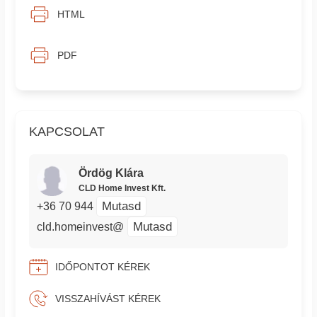
HTML
PDF
KAPCSOLAT
Ördög Klára
CLD Home Invest Kft.
Mutasd
+36 70 944
Mutasd
cld.homeinvest@
IDŐPONTOT KÉREK
VISSZAHÍVÁST KÉREK