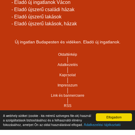
- Eladó új ingatlanok Vácon
- Eladó újszerű családi házak
- Eladó újszerű lakások
- Eladó újszerű lakások, házak
Új ingatlan Budapesten és vidéken. Eladó új ingatlanok.
Oldaltérkép
Adatkezelés
Kapcsolat
Impresszum
Link és bannercsere
RSS
A webhely sütiket (cookie - kis méretű szöveges file-ok) használ
Elfogadom
Vár-Köz Kft. - Ingatlan nyilvántartó, ügyviteli és
a szolgáltatások biztosításához és a felhasználói élmény
Copyright © 2021.
Adatkezelési tájékoztató
fokozásához, amelyet Ön az oldal használatával elfogad.
adminisztrációs szoftver