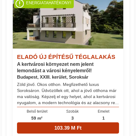
ENERGIATAHATÉKONY!
ELADÓ ÚJ ÉPÍTÉSŰ TÉGLALAKÁS
A kertvárosi környezet nem jelent
lemondást a városi kényelemről!
Budapest, XXIII. kerület, Soroksár
Zöld jövő. Okos otthon. Megfizethető luxus
Soroksáron. Üdvözöllek ott, ahol a jövő otthona már
ma valóság. Képzelj el egy helyet, ahol a kertvárosi
nyugalom, a modern technológia és az alacsony re...
Belső terület
Szobák
Emelet
59 m²
3
1
103.39 M Ft