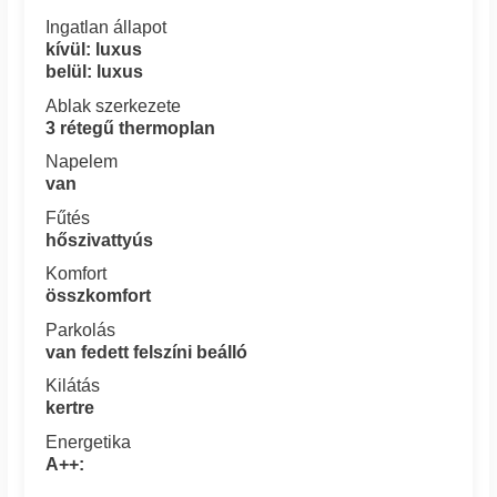
Ingatlan állapot
kívül: luxus
belül: luxus
Ablak szerkezete
3 rétegű thermoplan
Napelem
van
Fűtés
hőszivattyús
Komfort
összkomfort
Parkolás
van fedett felszíni beálló
Kilátás
kertre
Energetika
A++: