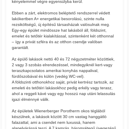
kényelemmel végre egyensúlyba kerül.
Ebben a zárt, elektromos beléptető rendszerrel védett
lakókertben A+ energetikai besorolású, szinte nulla
rezsiköltségű, új építésű társasházak valósulnak meg.
Egy-egy épület mindössze hat lakásból áll, földszint,
emelet és tetőtér kialakítással, szintenként két otthonnal
– így a privát szféra és az otthon csendje valóban
garantált.
Az épülő lakások nettó 40 és 72 négyzetméter közöttiek,
2 vagy 3 szobás elrendezéssel, mindegyiknél kert-vagy
teraszkapcsolatos amerikai konyhás nappalival,
fürdőszobával és külön (vedég WC-vel).
A földszinti otthonokhoz saját, privát kertrész tartozik, az
emeleti és tetőtéri lakásokhoz pedig erkély vagy terasz,
ahol a reggeli kávé vagy egy hosszú nap utáni lelassulás
igazi élménnyé válik.
Az épületek Wienerberger Porotherm okos téglából
készülnek, a lakások között 30 cm vastag hanggátló
falazattal, ami a csendet nem luxussá, hanem
alapelvárássá teszi. A 7 kamrás, háromrétegű üvegezésű