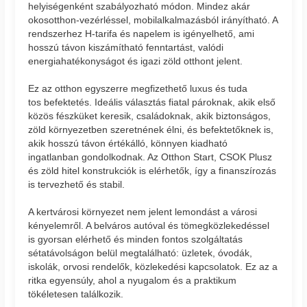
helyiségenként szabályozható módon. Mindez akár
okosotthon-vezérléssel, mobilalkalmazásból irányítható. A
rendszerhez H-tarifa és napelem is igényelhető, ami
hosszú távon kiszámítható fenntartást, valódi
energiahatékonyságot és igazi zöld otthont jelent.
Ez az otthon egyszerre megfizethető luxus és tuda
tos befektetés. Ideális választás fiatal pároknak, akik első
közös fészküket keresik, családoknak, akik biztonságos,
zöld környezetben szeretnének élni, és befektetőknek is,
akik hosszú távon értékálló, könnyen kiadható
ingatlanban gondolkodnak. Az Otthon Start, CSOK Plusz
és zöld hitel konstrukciók is elérhetők, így a finanszírozás
is tervezhető és stabil.
A kertvárosi környezet nem jelent lemondást a városi
kényelemről. A belváros autóval és tömegközlekedéssel
is gyorsan elérhető és minden fontos szolgáltatás
sétatávolságon belül megtalálható: üzletek, óvodák,
iskolák, orvosi rendelők, közlekedési kapcsolatok. Ez az a
ritka egyensúly, ahol a nyugalom és a praktikum
tökéletesen találkozik.