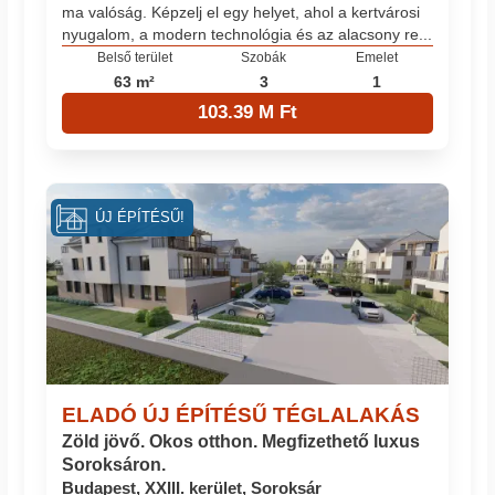
ma valóság. Képzelj el egy helyet, ahol a kertvárosi
nyugalom, a modern technológia és az alacsony re...
Belső terület
Szobák
Emelet
63 m²
3
1
103.39 M Ft
ÚJ ÉPÍTÉSŰ!
ELADÓ ÚJ ÉPÍTÉSŰ TÉGLALAKÁS
Zöld jövő. Okos otthon. Megfizethető luxus
Soroksáron.
Budapest, XXIII. kerület, Soroksár