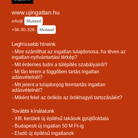
www.ujingatlan.hu
info@
Mutasd
+36-30-328-
Mutasd
Legfrissebb híreink
- Mire számíthat az ingatlan tulajdonosa, ha téves az
ingatlan-nyilvántartási térkép?
- Mit érdemes tudni a túlépítés szabályairól?
- Mi fán terem a függőben tartás ingatlan
adásvételnél?
- Mit jelent a tulajdonjog fenntartás ingatlan
adásvételnél?
- Miként felel az örökös az örökhagyó tartozásáért?
További kínálatunk
- XIII. kerületi új építésű lakások gyüjtőoldala
- Budapesti új ingatlan 50 M Ft-ig
- Eladó új építésű ingatlanok