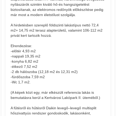
nyílászárók szintén kiváló hő-és hangszigetelést
biztosítanak, az elektromos redőnyök előkészítése pedig
már most a modern életstílust szolgálja.
A hirdetésben szereplő földszinti lakástípus nettó 72,4
m2+ 14,75 m2 terasz alapterületű, valamint 106-112 m2
privát kert tartozik hozzá.
Elrendezése:
-előtér 4,93 m2
-nappali 19,35 m2
-konyha 6,82 m2
-étkező 7,52 m2
-2 db hálószoba (12,18 m2 és 12,31 m2)
-fürdőszoba 7,59 m2
-Wc 1,7 m2.
(A képek közt egy, már elkészült referencia lakás is
bemutatásra kerül a Kertvárosi Lakópark II. üteméből.)
A fűtésről és hűtésről Daikin levegő–levegő multisplit
hőszivattyús rendszer gondoskodik, lakásonként,