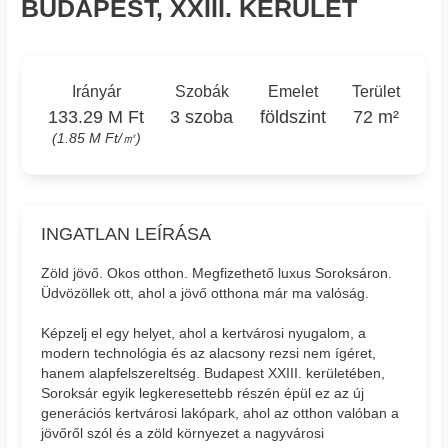
BUDAPEST, XXIII. KERÜLET
Irányár
Szobák
Emelet
Terület
133.29 M Ft
3 szoba
földszint
72 m²
(1.85 M Ft/㎡)
INGATLAN LEÍRÁSA
Zöld jövő. Okos otthon. Megfizethető luxus Soroksáron.
Üdvözöllek ott, ahol a jövő otthona már ma valóság.
Képzelj el egy helyet, ahol a kertvárosi nyugalom, a
modern technológia és az alacsony rezsi nem ígéret,
hanem alapfelszereltség. Budapest XXIII. kerületében,
Soroksár egyik legkeresettebb részén épül ez az új
generációs kertvárosi lakópark, ahol az otthon valóban a
jövőről szól és a zöld környezet a nagyvárosi