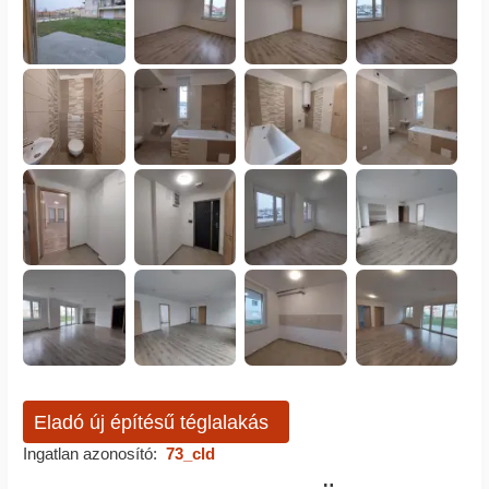
Eladó új építésű téglalakás
Ingatlan azonosító:
73_cld