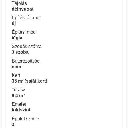
Tájolás
délnyugat
Építési állapot
új
Építési mód
tégla
Szobák száma
3 szoba
Bútorozottság
nem
Kert
35 m² (saját kert)
Terasz
8.4 m²
Emelet
földszint.
Épület szintje
3.