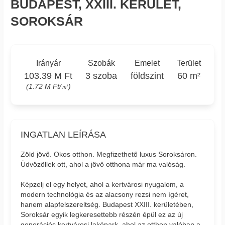
BUDAPEST, XXIII. KERÜLET,
SOROKSÁR
Irányár
Szobák
Emelet
Terület
103.39 M Ft
3 szoba
földszint
60 m²
(1.72 M Ft/㎡)
INGATLAN LEÍRÁSA
Zöld jövő. Okos otthon. Megfizethető luxus Soroksáron.
Üdvözöllek ott, ahol a jövő otthona már ma valóság.
Képzelj el egy helyet, ahol a kertvárosi nyugalom, a
modern technológia és az alacsony rezsi nem ígéret,
hanem alapfelszereltség. Budapest XXIII. kerületében,
Soroksár egyik legkeresettebb részén épül ez az új
generációs kertvárosi lakópark, ahol az otthon valóban a