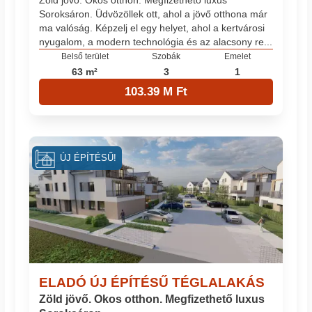
Zöld jövő. Okos otthon. Megfizethető luxus
Soroksáron. Üdvözöllek ott, ahol a jövő otthona már
ma valóság. Képzelj el egy helyet, ahol a kertvárosi
nyugalom, a modern technológia és az alacsony re...
Belső terület
Szobák
Emelet
63 m²
3
1
103.39 M Ft
ÚJ ÉPÍTÉSŰ!
ELADÓ ÚJ ÉPÍTÉSŰ TÉGLALAKÁS
Zöld jövő. Okos otthon. Megfizethető luxus