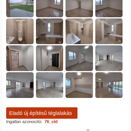
Eladó új építésű téglalakás
Ingatlan azonosító:
76_cld