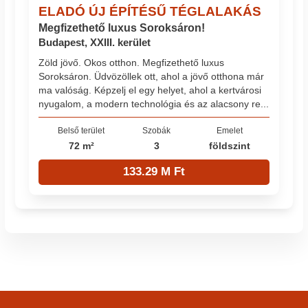
ELADÓ ÚJ ÉPÍTÉSŰ TÉGLALAKÁS
Megfizethető luxus Soroksáron!
Budapest, XXIII. kerület
Zöld jövő. Okos otthon. Megfizethető luxus
Soroksáron. Üdvözöllek ott, ahol a jövő otthona már
ma valóság. Képzelj el egy helyet, ahol a kertvárosi
nyugalom, a modern technológia és az alacsony re...
Belső terület
Szobák
Emelet
72 m²
3
földszint
133.29 M Ft