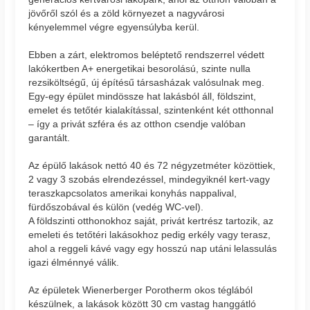
jövőről szól és a zöld környezet a nagyvárosi
kényelemmel végre egyensúlyba kerül.
Ebben a zárt, elektromos beléptető rendszerrel védett
lakókertben A+ energetikai besorolású, szinte nulla
rezsiköltségű, új építésű társasházak valósulnak meg.
Egy-egy épület mindössze hat lakásból áll, földszint,
emelet és tetőtér kialakítással, szintenként két otthonnal
– így a privát szféra és az otthon csendje valóban
garantált.
Az épülő lakások nettó 40 és 72 négyzetméter közöttiek,
2 vagy 3 szobás elrendezéssel, mindegyiknél kert-vagy
teraszkapcsolatos amerikai konyhás nappalival,
fürdőszobával és külön (vedég WC-vel).
A földszinti otthonokhoz saját, privát kertrész tartozik, az
emeleti és tetőtéri lakásokhoz pedig erkély vagy terasz,
ahol a reggeli kávé vagy egy hosszú nap utáni lelassulás
igazi élménnyé válik.
Az épületek Wienerberger Porotherm okos téglából
készülnek, a lakások között 30 cm vastag hanggátló