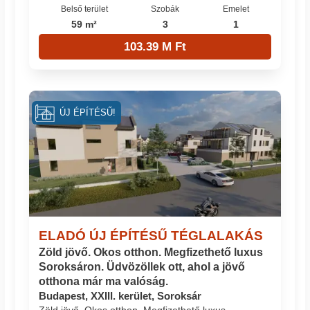
Belső terület
Szobák
Emelet
59 m²
3
1
103.39 M Ft
ÚJ ÉPÍTÉSŰ!
ELADÓ ÚJ ÉPÍTÉSŰ TÉGLALAKÁS
Zöld jövő. Okos otthon. Megfizethető luxus
Soroksáron. Üdvözöllek ott, ahol a jövő
otthona már ma valóság.
Budapest, XXIII. kerület, Soroksár