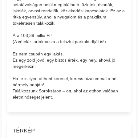
sétatávolságon belül megtalálható: üzletek, óvodák,
iskolák, orvosi rendelők, közlekedési kapcsolatok. Ez az a
ritka egyensúly, ahol a nyugalom és a praktikum
tökéletesen találkozik.
Ára 103,39 millió Ft!
(A vételár tartalmazza a felszíni parkoló díját is!)
Ez nem csupán egy lakás.
Ez egy zöld jövő, egy biztos érték, egy hely, ahová jó
megérkezni.
Ha te is ilyen otthont keresel, keress bizalommal a hét
bármely napján!
Találkozzunk Soroksáron – ott, ahol az otthon valóban
életminőséget jelent.
TÉRKÉP