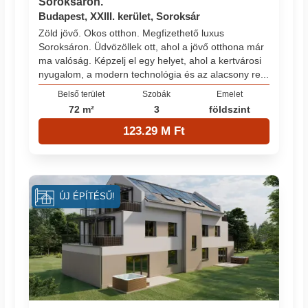
Soroksáron.
Budapest, XXIII. kerület, Soroksár
Zöld jövő. Okos otthon. Megfizethető luxus
Soroksáron. Üdvözöllek ott, ahol a jövő otthona már
ma valóság. Képzelj el egy helyet, ahol a kertvárosi
nyugalom, a modern technológia és az alacsony re...
Belső terület
Szobák
Emelet
72 m²
3
földszint
123.29 M Ft
ÚJ ÉPÍTÉSŰ!