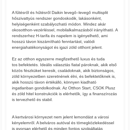
A fűtésről és hűtésről Daikin levegő–levegő multisplit
hőszivattyús rendszer gondoskodik, lakásonként,
helyiségenként szabályozható módon. Mindez akár
okosotthon-vezérléssel, mobilalkalmazásból irányítható. A
rendszerhez H-tarifa és napelem is igényelhető, ami
hosszú távon kiszámítható fenntartást, valódi
energiahatékonyságot és igazi zöld otthont jelent.
Ez az otthon egyszerre megfizethető luxus és tuda
tos befektetés. Ideális választás fiatal pároknak, akik első
közös fészküket keresik, családoknak, akik biztonságos,
zöld környezetben szeretnének élni, és befektetőknek is,
akik hosszú távon értékálló, könnyen kiadható
ingatlanban gondolkodnak. Az Otthon Start, CSOK Plusz
és zöld hitel konstrukciók is elérhetők, így a finanszírozás
is tervezhető és stabil.
A kertvárosi környezet nem jelent lemondást a városi
kényelemről. A belváros autóval és tömegközlekedéssel
is gyorsan elérhető és minden fontos szolgáltatás