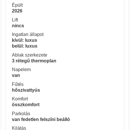
Épült
2026
Lift
nincs
Ingatlan állapot
kívül: luxus
belül: luxus
Ablak szerkezete
3 rétegű thermoplan
Napelem
van
Fűtés
hőszivattyús
Komfort
összkomfort
Parkolás
van fedetlen felszíni beálló
Kilátás