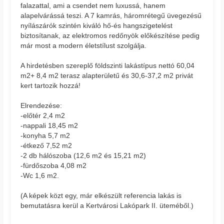
falazattal, ami a csendet nem luxussá, hanem
alapelvárássá teszi. A 7 kamrás, háromrétegű üvegezésű
nyílászárók szintén kiváló hő-és hangszigetelést
biztosítanak, az elektromos redőnyök előkészítése pedig
már most a modern életstílust szolgálja.
A hirdetésben szereplő földszinti lakástípus nettó 60,04
m2+ 8,4 m2 terasz alapterületű és 30,6-37,2 m2 privát
kert tartozik hozzá!
Elrendezése:
-előtér 2,4 m2
-nappali 18,45 m2
-konyha 5,7 m2
-étkező 7,52 m2
-2 db hálószoba (12,6 m2 és 15,21 m2)
-fürdőszoba 4,08 m2
-Wc 1,6 m2.
(A képek közt egy, már elkészült referencia lakás is
bemutatásra kerül a Kertvárosi Lakópark II. üteméből.)