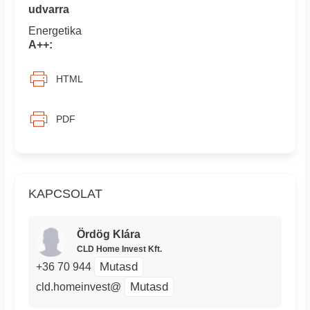
udvarra
Energetika
A++:
HTML
PDF
KAPCSOLAT
Ördög Klára
CLD Home Invest Kft.
Mutasd
+36 70 944
Mutasd
cld.homeinvest@