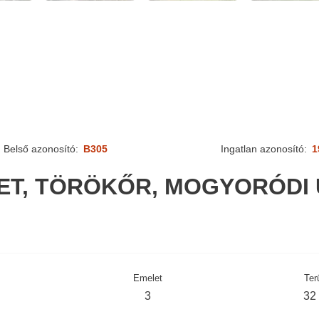
Belső azonosító:
B305
Ingatlan azonosító:
1
LET, TÖRÖKŐR, MOGYORÓDI 
Emelet
Ter
3
32