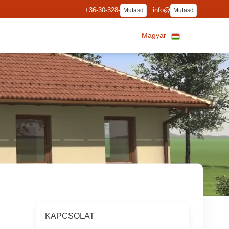
+36-30-328-
info@
Mutasd
Mutasd
Magyar
KAPCSOLAT