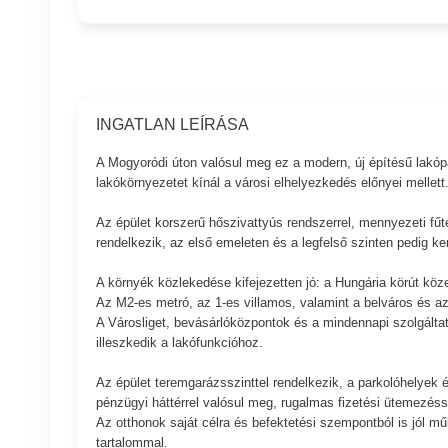
INGATLAN LEÍRÁSA
A Mogyoródi úton valósul meg ez a modern, új építésű lakópar
lakókörnyezetet kínál a városi elhelyezkedés előnyei mellett
Az épület korszerű hőszivattyús rendszerrel, mennyezeti fűt
rendelkezik, az első emeleten és a legfelső szinten pedig ker
A környék közlekedése kifejezetten jó: a Hungária körút köz
Az M2-es metró, az 1-es villamos, valamint a belváros és az
A Városliget, bevásárlóközpontok és a mindennapi szolgáltatás
illeszkedik a lakófunkcióhoz.
Az épület teremgarázsszinttel rendelkezik, a parkolóhelyek és
pénzügyi háttérrel valósul meg, rugalmas fizetési ütemezéss
Az otthonok saját célra és befektetési szempontból is jól mű
tartalommal.