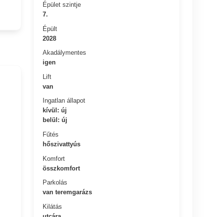
Épület szintje
7.
Épült
2028
Akadálymentes
igen
Lift
van
Ingatlan állapot
kívül: új
belül: új
Fűtés
hőszivattyús
Komfort
összkomfort
Parkolás
van teremgarázs
Kilátás
utcára