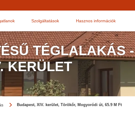
gatlanok
Szolgáltatások
Hasznos információk
TÉSŰ TÉGLALAKÁS -
V. KERÜLET
ás
Budapest, XIV. kerület, Törökőr, Mogyoródi út, 65.9 M Ft