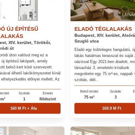
LÁTVÁ
Ó ÚJ ÉPÍTÉSŰ
ELADÓ TÉGLALAKÁS
LALAKÁS
Budapest, XIV. kerület, Alsór
Szugló utca
st, XIV. kerület, Törökőr,
ródi út
Eladó egy különleges hangulatú, ú
ródi úton valósul meg ez a
lakás hatalmas terasszal és saját 
 új építésű lakópark, amely
oázissal Egy 2021-ben átadott, m
ott belső kert köré szervezett
társasház 3. emeletén kínálunk
ásával élhető lakókörnyezetet kínál
megvételre egy 75 m²-es, nappali 
i elhelyezkedés előnyei mellett. Az
szobás, déli...
Belső terület
Szobák
E
terület
Szobák
Emelet
75 m²
3
 m²
1
földszint
160 M Ft + Áfa
169.9 M Ft