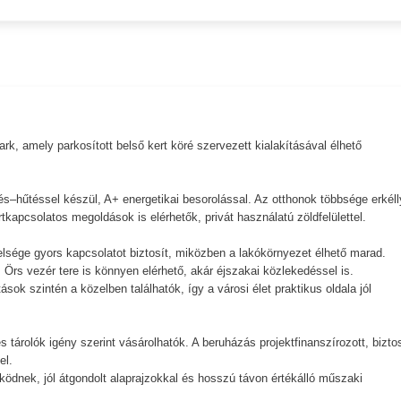
k, amely parkosított belső kert köré szervezett kialakításával élhető
.
és–hűtéssel készül, A+ energetikai besorolással. Az otthonok többsége erkéll
tkapcsolatos megoldások is elérhetők, privát használatú zöldfelülettel.
elsége gyors kapcsolatot biztosít, miközben a lakókörnyezet élhető marad.
 Örs vezér tere is könnyen elérhető, akár éjszakai közlekedéssel is.
ok szintén a közelben találhatók, így a városi élet praktikus oldala jól
 tárolók igény szerint vásárolhatók. A beruházás projektfinanszírozott, bizto
el.
ködnek, jól átgondolt alaprajzokkal és hosszú távon értékálló műszaki