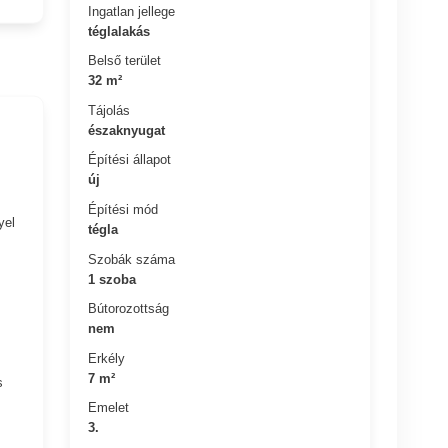
Ingatlan jellege
téglalakás
Belső terület
32 m²
Tájolás
északnyugat
Építési állapot
új
Építési mód
yel
tégla
Szobák száma
1 szoba
Bútorozottság
nem
Erkély
7 m²
s
Emelet
3.