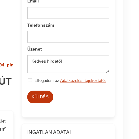
Email
Telefonszám
Üzenet
94_pln
ÚT
Elfogadom az
Adatkezelési tájékoztatót
KÜLDÉS
ület
 m²
INGATLAN ADATAI