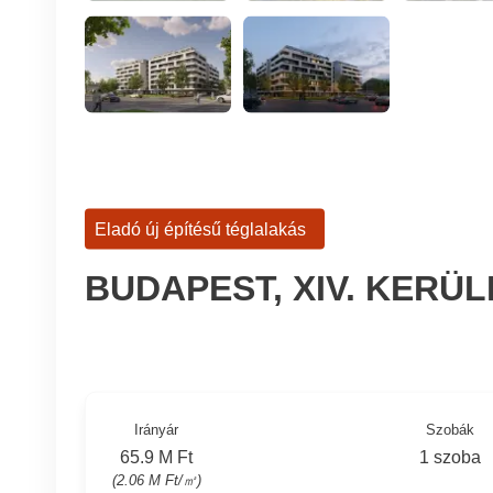
Eladó új építésű téglalakás
BUDAPEST, XIV. KERÜ
Irányár
Szobák
65.9 M Ft
1 szoba
(2.06 M Ft/㎡)