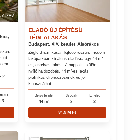
NYTERV
ELADÓ ÚJ ÉPÍTÉSŰ
ákos,
TÉGLALAKÁS
Budapest, XIV. kerület, Alsórákos
jszerű
Zugló dinamikusan fejlődő részén, modern
zöld
lakóparkban kínálunk eladásra egy 44 m²-
odern
es, erkélyes lakást. A nappali + külön
nyíló hálószobás, 44 m²-es lakás
+ 2
praktikus elrendezésének és jól
kihasználhat...
melet
Belső terület
Szobák
Emelet
3
44 m²
2
2
84.9 M Ft