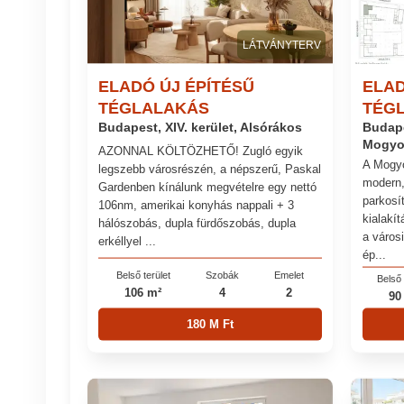
LÁTVÁNYTERV
ELADÓ ÚJ ÉPÍTÉSŰ
ELAD
TÉGLALAKÁS
TÉG
Budapest, XIV. kerület, Alsórákos
Budape
Mogyo
AZONNAL KÖLTÖZHETŐ! Zugló egyik
A Mogyo
legszebb városrészén, a népszerű, Paskal
modern,
Gardenben kínálunk megvételre egy nettó
parkosít
106nm, amerikai konyhás nappali + 3
kialakít
hálószobás, dupla fürdőszobás, dupla
a város
erkéllyel ...
ép...
Belső terület
Szobák
Emelet
Belső 
106 m²
4
2
90
180 M Ft