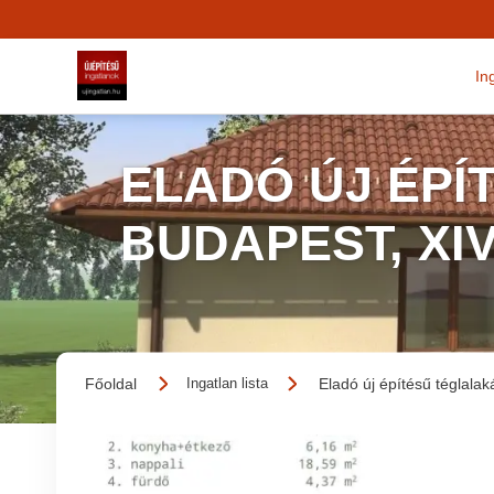
In
ELADÓ ÚJ ÉPÍ
BUDAPEST, XI
Főoldal
Eladó új építésű téglalak
Ingatlan lista