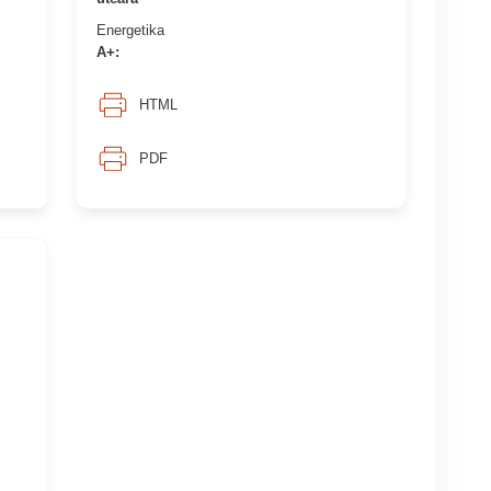
Energetika
A+:
HTML
PDF