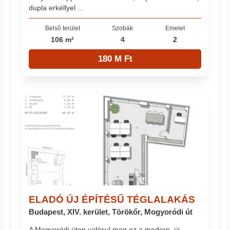
dupla erkéllyel ...
Belső terület
Szobák
Emelet
106 m²
4
2
180 M Ft
ELADÓ ÚJ ÉPÍTÉSŰ TÉGLALAKÁS
Budapest, XIV. kerület, Törökőr, Mogyoródi út
A Mogyoródi úton valósul meg ez a modern, új