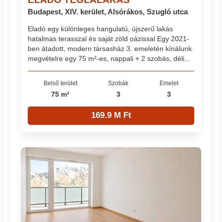
Budapest, XIV. kerület, Alsórákos, Szugló utca
Eladó egy különleges hangulatú, újszerű lakás
hatalmas terasszal és saját zöld oázissal Egy 2021-
ben átadott, modern társasház 3. emeletén kínálunk
megvételre egy 75 m²-es, nappali + 2 szobás, déli...
Belső terület
Szobák
Emelet
75 m²
3
3
169.9 M Ft