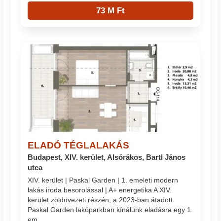
73 M Ft
ELADÓ TÉGLALAKÁS
Budapest, XIV. kerület, Alsórákos, Bartl János
utca
XIV. kerület | Paskal Garden | 1. emeleti modern
lakás iroda besorolással | A+ energetika A XIV.
kerület zöldövezeti részén, a 2023-ban átadott
Paskal Garden lakóparkban kínálunk eladásra egy 1.
em...