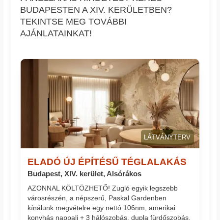
BUDAPESTEN A XIV. KERÜLETBEN?
TEKINTSE MEG TOVÁBBI
AJÁNLATAINKAT!
LÁTVÁNYTERV
ELADÓ ÚJ ÉPÍTÉSŰ TÉGLALAKÁS
Budapest, XIV. kerület, Alsórákos
AZONNAL KÖLTÖZHETŐ! Zugló egyik legszebb
városrészén, a népszerű, Paskal Gardenben
kínálunk megvételre egy nettó 106nm, amerikai
konyhás nappali + 3 hálószobás, dupla fürdőszobás,