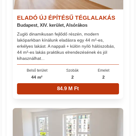
ELADÓ ÚJ ÉPÍTÉSŰ TÉGLALAKÁS
Budapest, XIV. kerület, Alsórákos
Zugló dinamikusan fejlődő részén, modern
lakóparkban kínálunk eladásra egy 44 m²-es,
erkélyes lakást. A nappali + külön nyíló hálószobás,
44 m²-es lakás praktikus elrendezésének és jól
kihasználhat...
Belső terület
Szobák
Emelet
44 m²
2
2
84.9 M Ft