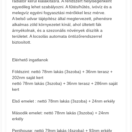
radiátor kerül kialakításra. A rendszert helyiségenként
egyedileg lehet szabályozni. A fűtés/hűtés, ivóvíz és a
melegvíz egyéni fogyasztási mérőkkel lesz mérve.
A belső udvar tájépítész által megtervezett, pihenésre
alkalmas zöld környezetet kínál, ahol ültetett fák
árnyékolnak, és a szezonális növények díszítik a
területet. A locsolás automata öntözőrendszerrel
biztosított.
Elérhető ingatlanok
Földszint: nettó 78nm lakás (3szoba) + 36nm terasz +
202nm saját kert
nettó 78nm lakás (3szoba) + 36nm terasz + 286nm saját
kert
Első emelet : nettó 78nm lakás (3szoba) + 24nm erkély
Második emelet: nettó 78nm lakás (3szoba) + 24nm
erkély
Penthouse: nettó 79nm lakás (4szoba) + 93nm erkély