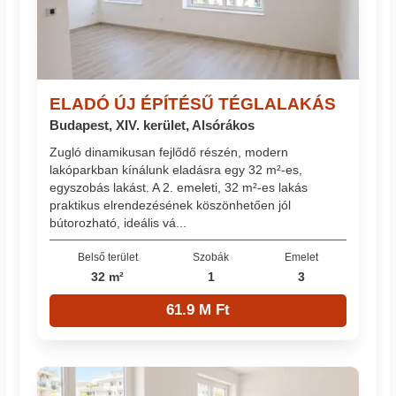
ELADÓ ÚJ ÉPÍTÉSŰ TÉGLALAKÁS
Budapest, XIV. kerület, Alsórákos
Zugló dinamikusan fejlődő részén, modern
lakóparkban kínálunk eladásra egy 32 m²-es,
egyszobás lakást. A 2. emeleti, 32 m²-es lakás
praktikus elrendezésének köszönhetően jól
bútorozható, ideális vá...
Belső terület
Szobák
Emelet
32 m²
1
3
61.9 M Ft