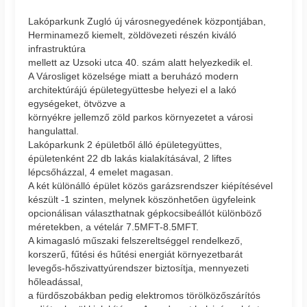
Lakóparkunk Zugló új városnegyedének központjában,
Herminamező kiemelt, zöldövezeti részén kiváló
infrastruktúra
mellett az Uzsoki utca 40. szám alatt helyezkedik el.
A Városliget közelsége miatt a beruházó modern
architektúrájú épületegyüttesbe helyezi el a lakó
egységeket, ötvözve a
környékre jellemző zöld parkos környezetet a városi
hangulattal.
Lakóparkunk 2 épületből álló épületegyüttes,
épületenként 22 db lakás kialakításával, 2 liftes
lépcsőházzal, 4 emelet magasan.
A két különálló épület közös garázsrendszer kiépítésével
készült -1 szinten, melynek köszönhetően ügyfeleink
opcionálisan választhatnak gépkocsibeállót különböző
méretekben, a vételár 7.5MFT-8.5MFT.
A kimagasló műszaki felszereltséggel rendelkező,
korszerű, fűtési és hűtési energiát környezetbarát
levegős-hőszivattyúrendszer biztosítja, mennyezeti
hőleadással,
a fürdőszobákban pedig elektromos törölközőszárítós