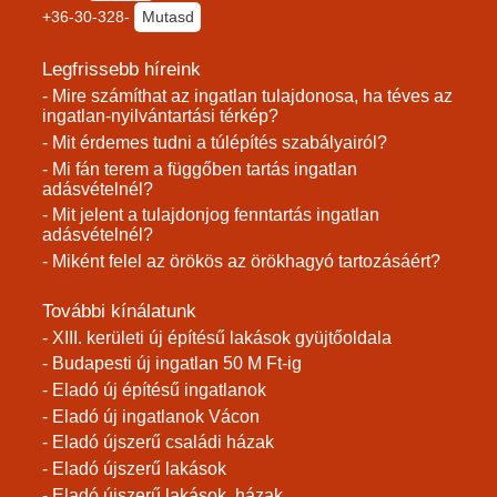
+36-30-328-
Mutasd
Legfrissebb híreink
- Mire számíthat az ingatlan tulajdonosa, ha téves az
ingatlan-nyilvántartási térkép?
- Mit érdemes tudni a túlépítés szabályairól?
- Mi fán terem a függőben tartás ingatlan
adásvételnél?
- Mit jelent a tulajdonjog fenntartás ingatlan
adásvételnél?
- Miként felel az örökös az örökhagyó tartozásáért?
További kínálatunk
- XIII. kerületi új építésű lakások gyüjtőoldala
- Budapesti új ingatlan 50 M Ft-ig
- Eladó új építésű ingatlanok
- Eladó új ingatlanok Vácon
- Eladó újszerű családi házak
- Eladó újszerű lakások
- Eladó újszerű lakások, házak