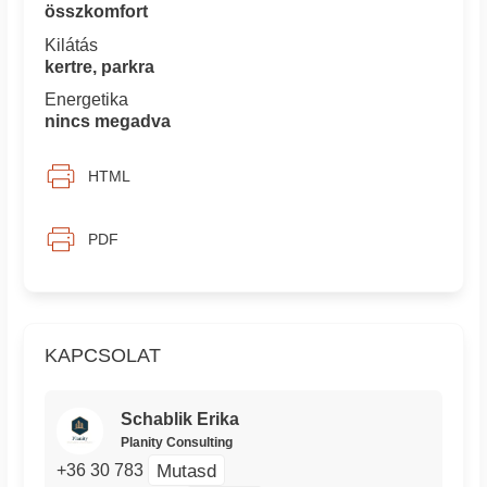
összkomfort
Kilátás
kertre, parkra
Energetika
nincs megadva
HTML
PDF
KAPCSOLAT
Schablik Erika
Planity Consulting
Mutasd
+36 30 783