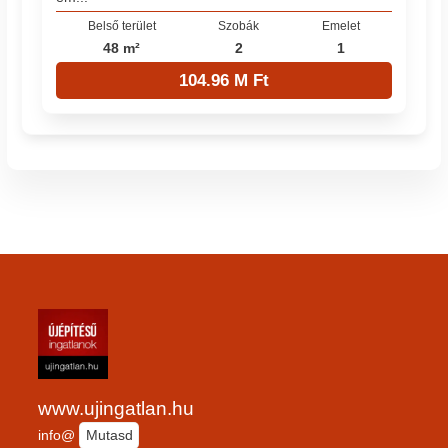
Belső terület
Szobák
Emelet
48 m²
2
1
104.96 M Ft
www.ujingatlan.hu
info@
Mutasd