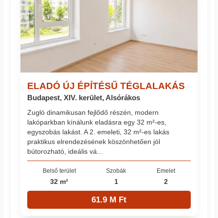
ELADÓ ÚJ ÉPÍTÉSŰ TÉGLALAKÁS
Budapest, XIV. kerület, Alsórákos
Zugló dinamikusan fejlődő részén, modern
lakóparkban kínálunk eladásra egy 32 m²-es,
egyszobás lakást. A 2. emeleti, 32 m²-es lakás
praktikus elrendezésének köszönhetően jól
bútorozható, ideális vá...
Belső terület
Szobák
Emelet
32 m²
1
2
61.9 M Ft