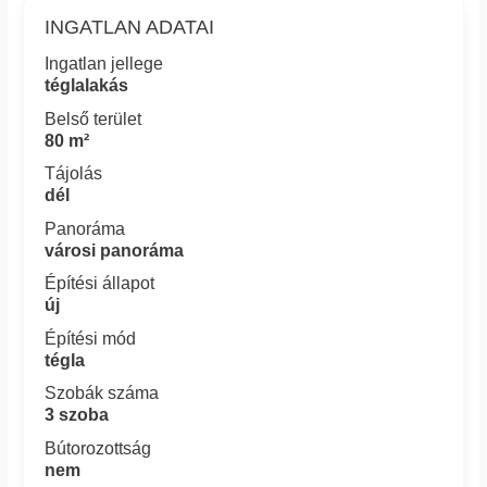
INGATLAN ADATAI
Ingatlan jellege
téglalakás
Belső terület
80 m²
Tájolás
dél
Panoráma
városi panoráma
Építési állapot
új
Építési mód
tégla
Szobák száma
3 szoba
Bútorozottság
nem