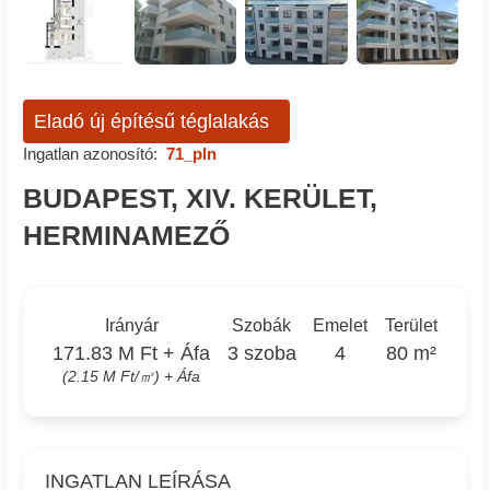
Eladó új építésű téglalakás
Ingatlan azonosító:
71_pln
BUDAPEST, XIV. KERÜLET,
HERMINAMEZŐ
Irányár
Szobák
Emelet
Terület
171.83 M Ft + Áfa
3 szoba
4
80 m²
(2.15 M Ft/㎡) + Áfa
INGATLAN LEÍRÁSA