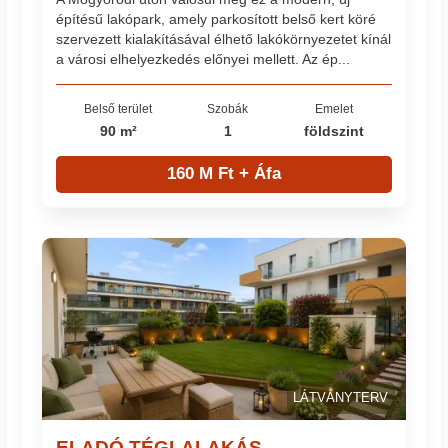
építésű lakópark, amely parkosított belső kert köré
szervezett kialakításával élhető lakókörnyezetet kínál
a városi elhelyezkedés előnyei mellett. Az ép...
Belső terület
Szobák
Emelet
90 m²
1
földszint
160 M Ft + Áfa
LÁTVÁNYTERV
ELADÓ TÉGLALAKÁS