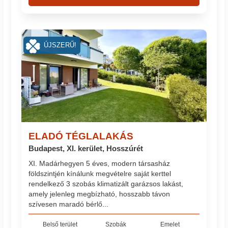
ÚJSZERŰ!
ELADÓ TÉGLALAKÁS
Budapest, XI. kerület, Hosszúrét
XI. Madárhegyen 5 éves, modern társasház
földszintjén kínálunk megvételre saját kerttel
rendelkező 3 szobás klimatizált garázsos lakást,
amely jelenleg megbízható, hosszabb távon
szívesen maradó bérlő...
Belső terület
Szobák
Emelet