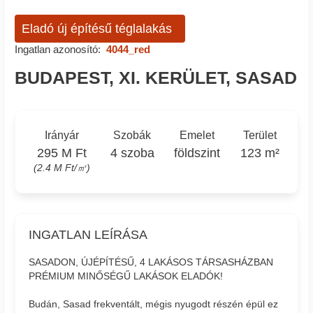
Eladó új építésű téglalakás
Ingatlan azonosító:
4044_red
BUDAPEST, XI. KERÜLET, SASAD
Irányár
Szobák
Emelet
Terület
295 M Ft
4 szoba
földszint
123 m²
(2.4 M Ft/㎡)
INGATLAN LEÍRÁSA
SASADON, ÚJÉPÍTÉSŰ, 4 LAKÁSOS TÁRSASHÁZBAN
PRÉMIUM MINŐSÉGŰ LAKÁSOK ELADÓK!
Budán, Sasad frekventált, mégis nyugodt részén épül ez