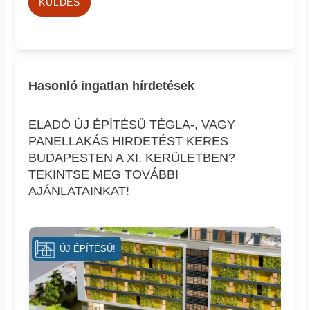
KÜLDÉS
Hasonló ingatlan hírdetések
ELADÓ ÚJ ÉPÍTÉSŰ TÉGLA-, VAGY
PANELLAKÁS HIRDETÉST KERES
BUDAPESTEN A XI. KERÜLETBEN?
TEKINTSE MEG TOVÁBBI
AJÁNLATAINKAT!
ÚJ ÉPÍTÉSŰ!