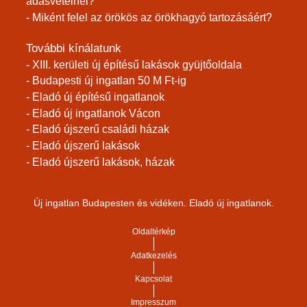
adásvételnél?
- Miként felel az örökös az örökhagyó tartozásáért?
További kínálatunk
- XIII. kerületi új építésű lakások gyüjtőoldala
- Budapesti új ingatlan 50 M Ft-ig
- Eladó új építésű ingatlanok
- Eladó új ingatlanok Vácon
- Eladó újszerű családi házak
- Eladó újszerű lakások
- Eladó újszerű lakások, házak
Új ingatlan Budapesten és vidéken. Eladó új ingatlanok.
Oldaltérkép
Adatkezelés
Kapcsolat
Impresszum