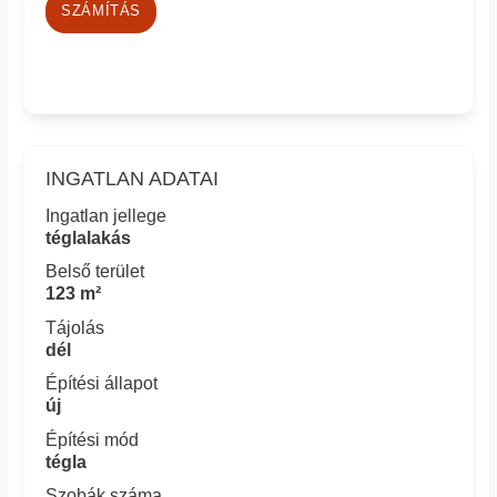
SZÁMÍTÁS
INGATLAN ADATAI
Ingatlan jellege
téglalakás
Belső terület
123 m²
Tájolás
dél
Építési állapot
új
Építési mód
tégla
Szobák száma