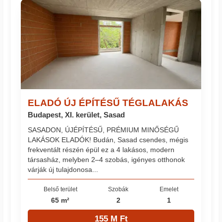
ELADÓ ÚJ ÉPÍTÉSŰ TÉGLALAKÁS
Budapest, XI. kerület, Sasad
SASADON, ÚJÉPÍTÉSŰ, PRÉMIUM MINŐSÉGŰ
LAKÁSOK ELADÓK! Budán, Sasad csendes, mégis
frekventált részén épül ez a 4 lakásos, modern
társasház, melyben 2–4 szobás, igényes otthonok
várják új tulajdonosa...
Belső terület
Szobák
Emelet
65 m²
2
1
155 M Ft