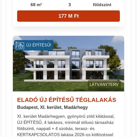
68 m²
3
földszint
177 M Ft
ÚJ ÉPÍTÉSŰ!
LÁTVÁNYTERV
ELADÓ ÚJ ÉPÍTÉSŰ TÉGLALAKÁS
Budapest, XI. kerület, Madárhegy
XI. kerület Madárhegyen, gyönyörű zöld kilátással,
ÚJ ÉPÍTÉSŰ, 4 lakásos, minimál stílusú társasház
földszinti, nappali + 4 szobás, terasz- és
KERTKAPCSOLATOS lakása 2026-os költözéssel