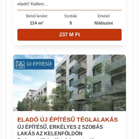
eladó! Kellem...
Belső terület
Szobák
Emelet
114 m²
5
földszint
237 M Ft
ÚJ ÉPÍTÉSŰ!
ELADÓ ÚJ ÉPÍTÉSŰ TÉGLALAKÁS
ÚJ ÉPÍTÉSŰ, ERKÉLYES 2 SZOBÁS
LAKÁS AZ KELENFÖLDÖN