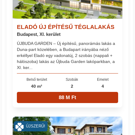
ELADÓ ÚJ ÉPÍTÉSŰ TÉGLALAKÁS
Budapest, XI. kerület
ÚJBUDA GARDEN – Új építésű, panorámás lakás a
Duna-part közelében, a Budapart irányába néző
erkéllyel Eladó egy vadonatúj, 2 szobás (nappali +
hálószoba) lakás az Újbuda Garden lakóparkban, a
XI. ker...
Belső terület
Szobák
Emelet
40 m²
2
4
88 M Ft
ÚJSZERŰ!