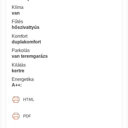
Klíma
van
Fűtés
hőszivattyús
Komfort
duplakomfort
Parkolás
van teremgarázs
Kilátás
kertre
Energetika
A++:
HTML
PDF