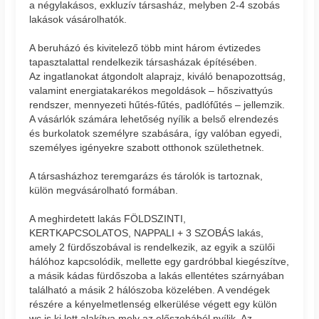
a négylakásos, exkluzív társasház, melyben 2-4 szobás
lakások vásárolhatók.
A beruházó és kivitelező több mint három évtizedes
tapasztalattal rendelkezik társasházak építésében.
Az ingatlanokat átgondolt alaprajz, kiváló benapozottság,
valamint energiatakarékos megoldások – hőszivattyús
rendszer, mennyezeti hűtés-fűtés, padlófűtés – jellemzik.
A vásárlók számára lehetőség nyílik a belső elrendezés
és burkolatok személyre szabására, így valóban egyedi,
személyes igényekre szabott otthonok születhetnek.
A társasházhoz teremgarázs és tárolók is tartoznak,
külön megvásárolható formában.
A meghirdetett lakás FÖLDSZINTI,
KERTKAPCSOLATOS, NAPPALI + 3 SZOBÁS lakás,
amely 2 fürdőszobával is rendelkezik, az egyik a szülői
hálóhoz kapcsolódik, mellette egy gardróbbal kiegészítve,
a másik kádas fürdőszoba a lakás ellentétes szárnyában
található a másik 2 hálószoba közelében. A vendégek
részére a kényelmetlenség elkerülése végett egy külön
wc is ki lett alakítva mely az előszobából nyílik. Az