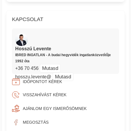
KAPCSOLAT
Hosszú Levente
IBRED INGATLAN - A budai hegyvidék ingatlanközvetítője
1992 óta
Mutasd
+36 70 456
Mutasd
hosszu.levente@
IDŐPONTOT KÉREK
VISSZAHÍVÁST KÉREK
AJÁNLOM EGY ISMERŐSÖMNEK
MEGOSZTÁS