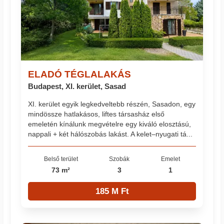
ELADÓ TÉGLALAKÁS
Budapest, XI. kerület, Sasad
XI. kerület egyik legkedveltebb részén, Sasadon, egy
mindössze hatlakásos, liftes társasház első
emeletén kínálunk megvételre egy kiváló elosztású,
nappali + két hálószobás lakást. A kelet–nyugati tá...
Belső terület
Szobák
Emelet
73 m²
3
1
185 M Ft