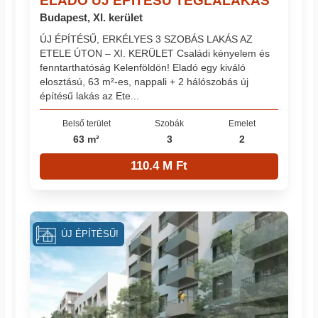
ELADÓ ÚJ ÉPÍTÉSŰ TÉGLALAKÁS
Budapest, XI. kerület
ÚJ ÉPÍTÉSŰ, ERKÉLYES 3 SZOBÁS LAKÁS AZ
ETELE ÚTON – XI. KERÜLET Családi kényelem és
fenntarthatóság Kelenföldön! Eladó egy kiváló
elosztású, 63 m²-es, nappali + 2 hálószobás új
építésű lakás az Ete...
Belső terület
Szobák
Emelet
63 m²
3
2
110.4 M Ft
ÚJ ÉPÍTÉSŰ!