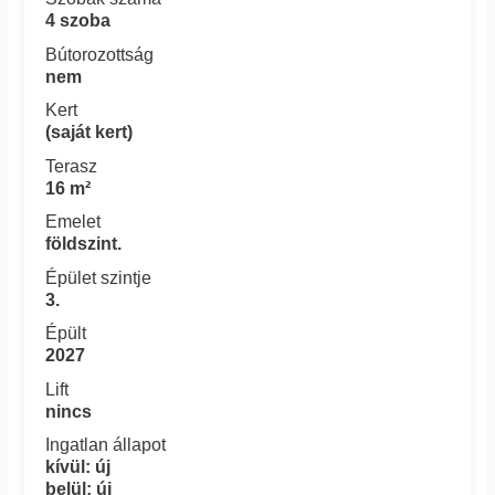
4 szoba
Bútorozottság
nem
Kert
(saját kert)
Terasz
16 m²
Emelet
földszint.
Épület szintje
3.
Épült
2027
Lift
nincs
Ingatlan állapot
kívül: új
belül: új