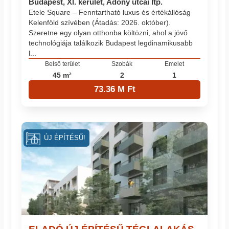
Budapest, XI. kerület, Adony utcai ltp.
Etele Square – Fenntartható luxus és értékállóság
Kelenföld szívében (Átadás: 2026. október).
Szeretne egy olyan otthonba költözni, ahol a jövő
technológiája találkozik Budapest legdinamikusabb
l...
Belső terület
Szobák
Emelet
45 m²
2
1
73.36 M Ft
ÚJ ÉPÍTÉSŰ!