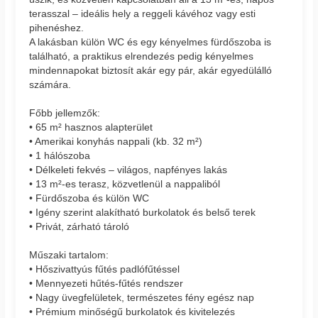
terasszal – ideális hely a reggeli kávéhoz vagy esti
pihenéshez.
A lakásban külön WC és egy kényelmes fürdőszoba is
található, a praktikus elrendezés pedig kényelmes
mindennapokat biztosít akár egy pár, akár egyedülálló
számára.
Főbb jellemzők:
• 65 m² hasznos alapterület
• Amerikai konyhás nappali (kb. 32 m²)
• 1 hálószoba
• Délkeleti fekvés – világos, napfényes lakás
• 13 m²-es terasz, közvetlenül a nappaliból
• Fürdőszoba és külön WC
• Igény szerint alakítható burkolatok és belső terek
• Privát, zárható tároló
Műszaki tartalom:
• Hőszivattyús fűtés padlófűtéssel
• Mennyezeti hűtés-fűtés rendszer
• Nagy üvegfelületek, természetes fény egész nap
• Prémium minőségű burkolatok és kivitelezés