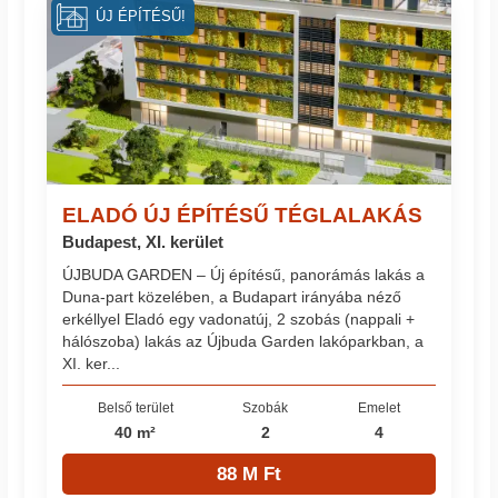
ÚJ ÉPÍTÉSŰ!
ELADÓ ÚJ ÉPÍTÉSŰ TÉGLALAKÁS
Budapest, XI. kerület
ÚJBUDA GARDEN – Új építésű, panorámás lakás a
Duna-part közelében, a Budapart irányába néző
erkéllyel Eladó egy vadonatúj, 2 szobás (nappali +
hálószoba) lakás az Újbuda Garden lakóparkban, a
XI. ker...
Belső terület
Szobák
Emelet
40 m²
2
4
88 M Ft