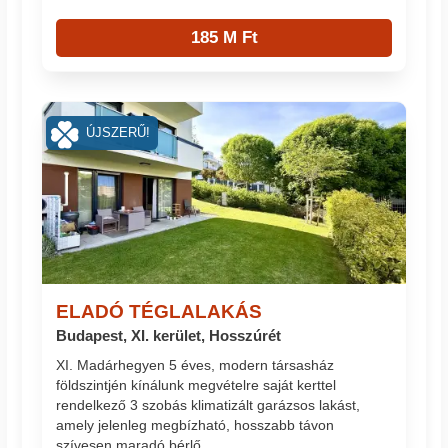
185 M Ft
ÚJSZERŰ!
ELADÓ TÉGLALAKÁS
Budapest, XI. kerület, Hosszúrét
XI. Madárhegyen 5 éves, modern társasház
földszintjén kínálunk megvételre saját kerttel
rendelkező 3 szobás klimatizált garázsos lakást,
amely jelenleg megbízható, hosszabb távon
szívesen maradó bérlő...