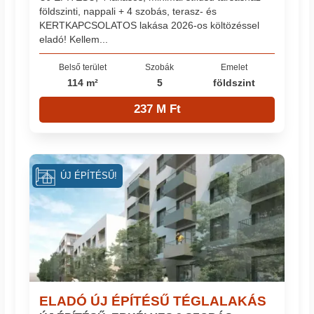
földszinti, nappali + 4 szobás, terasz- és
KERTKAPCSOLATOS lakása 2026-os költözéssel
eladó! Kellem...
Belső terület
Szobák
Emelet
114 m²
5
földszint
237 M Ft
ÚJ ÉPÍTÉSŰ!
ELADÓ ÚJ ÉPÍTÉSŰ TÉGLALAKÁS