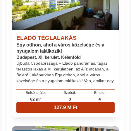
ELADÓ TÉGLALAKÁS
Egy otthon, ahol a város közelsége és a
nyugalom találkozik!
Budapest, XI. kerület, Kelenföld
Újbuda Csodaországa – Eladó panorámás, tágas
teraszos lakás a XI. kerületben, az Alíz utcában, a
Boleró Lakóparkban Egy otthon, ahol a város
közelsége és a nyugalom találkozik! Van, amikor egy
l...
Belső terület
Szobák
Emelet
62 m²
3
4
127.9 M Ft