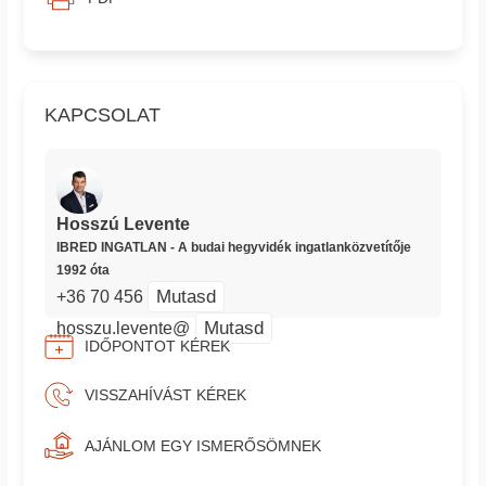
KAPCSOLAT
Hosszú Levente
IBRED INGATLAN - A budai hegyvidék ingatlanközvetítője
1992 óta
Mutasd
+36 70 456
Mutasd
hosszu.levente@
IDŐPONTOT KÉREK
VISSZAHÍVÁST KÉREK
AJÁNLOM EGY ISMERŐSÖMNEK