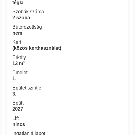
tégla
Szobák száma
2 szoba
Bútorozottság
nem
Kert
(közös kerthasználat)
Erkély
13 m²
Emelet
1.
Épület szintje
3.
Épült
2027
Lift
nincs
Ingatlan állapot