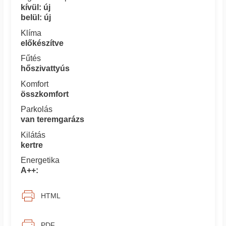
kívül: új
belül: új
Klíma
előkészítve
Fűtés
hőszivattyús
Komfort
összkomfort
Parkolás
van teremgarázs
Kilátás
kertre
Energetika
A++:
HTML
PDF