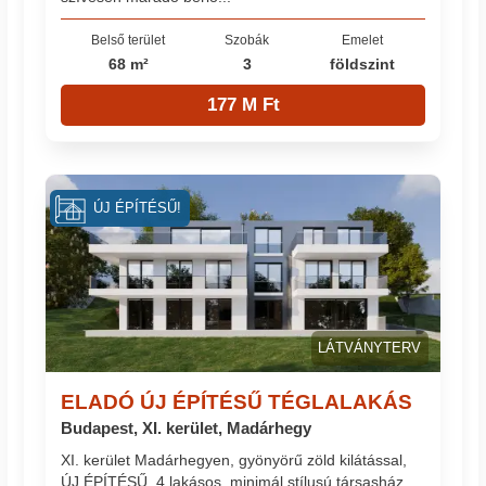
Belső terület
Szobák
Emelet
68 m²
3
földszint
177 M Ft
ÚJ ÉPÍTÉSŰ!
LÁTVÁNYTERV
ELADÓ ÚJ ÉPÍTÉSŰ TÉGLALAKÁS
Budapest, XI. kerület, Madárhegy
XI. kerület Madárhegyen, gyönyörű zöld kilátással,
ÚJ ÉPÍTÉSŰ, 4 lakásos, minimál stílusú társasház