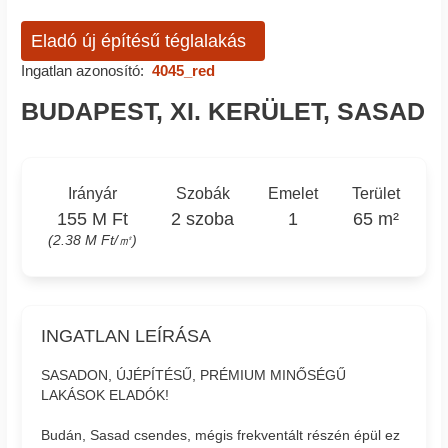
Eladó új építésű téglalakás
Ingatlan azonosító:
4045_red
BUDAPEST, XI. KERÜLET, SASAD
Irányár
Szobák
Emelet
Terület
155 M Ft
2 szoba
1
65 m²
(2.38 M Ft/㎡)
INGATLAN LEÍRÁSA
SASADON, ÚJÉPÍTÉSŰ, PRÉMIUM MINŐSÉGŰ
LAKÁSOK ELADÓK!
Budán, Sasad csendes, mégis frekventált részén épül ez