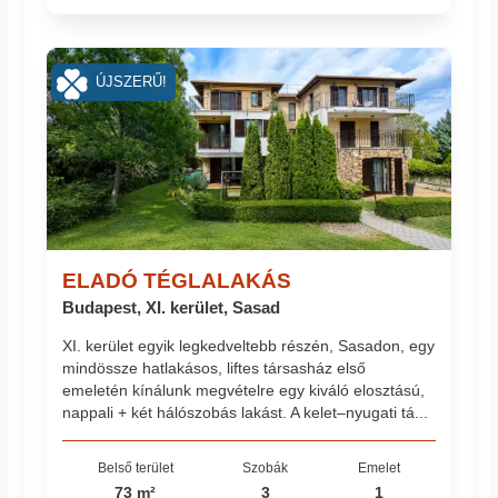
ÚJSZERŰ!
ELADÓ TÉGLALAKÁS
Budapest, XI. kerület, Sasad
XI. kerület egyik legkedveltebb részén, Sasadon, egy
mindössze hatlakásos, liftes társasház első
emeletén kínálunk megvételre egy kiváló elosztású,
nappali + két hálószobás lakást. A kelet–nyugati tá...
Belső terület
Szobák
Emelet
73 m²
3
1