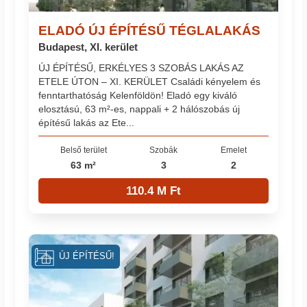
ELADÓ ÚJ ÉPÍTÉSŰ TÉGLALAKÁS
Budapest, XI. kerület
ÚJ ÉPÍTÉSŰ, ERKÉLYES 3 SZOBÁS LAKÁS AZ
ETELE ÚTON – XI. KERÜLET Családi kényelem és
fenntarthatóság Kelenföldön! Eladó egy kiváló
elosztású, 63 m²-es, nappali + 2 hálószobás új
építésű lakás az Ete...
Belső terület
Szobák
Emelet
63 m²
3
2
110.4 M Ft
ÚJ ÉPÍTÉSŰ!