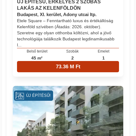
ÚJ ÉPÍTÉSŰ, ERKÉLYES 2 SZOBÁS
LAKÁS AZ KELENFÖLDÖN
Budapest, XI. kerület, Adony utcai ltp.
Etele Square – Fenntartható luxus és értékállóság
Kelenföld szívében (Átadás: 2026. október).
Szeretne egy olyan otthonba költözni, ahol a jövő
technológiája találkozik Budapest legdinamikusabb
l...
Belső terület
Szobák
Emelet
45 m²
2
1
73.36 M Ft
ÚJ ÉPÍTÉSŰ!