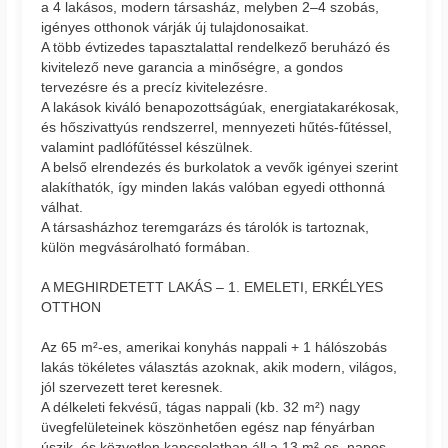
a 4 lakásos, modern társasház, melyben 2–4 szobás,
igényes otthonok várják új tulajdonosaikat.
A több évtizedes tapasztalattal rendelkező beruházó és
kivitelező neve garancia a minőségre, a gondos
tervezésre és a precíz kivitelezésre.
A lakások kiváló benapozottságúak, energiatakarékosak,
és hőszivattyús rendszerrel, mennyezeti hűtés-fűtéssel,
valamint padlófűtéssel készülnek.
A belső elrendezés és burkolatok a vevők igényei szerint
alakíthatók, így minden lakás valóban egyedi otthonná
válhat.
A társasházhoz teremgarázs és tárolók is tartoznak,
külön megvásárolható formában.
A MEGHIRDETETT LAKÁS – 1. EMELETI, ERKÉLYES
OTTHON
Az 65 m²-es, amerikai konyhás nappali + 1 hálószobás
lakás tökéletes választás azoknak, akik modern, világos,
jól szervezett teret keresnek.
A délkeleti fekvésű, tágas nappali (kb. 32 m²) nagy
üvegfelületeinek köszönhetően egész nap fényárban
úszik, és közvetlen kapcsolatban áll a 13 m²-es, napos