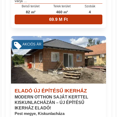
várja ...
Belső terület
Telek terület
Szobák
82 m²
460 m²
4
69.9 M Ft
AKCIÓS ÁR
ELADÓ ÚJ ÉPÍTÉSŰ IKERHÁZ
MODERN OTTHON SAJÁT KERTTEL
KISKUNLACHÁZÁN – ÚJ ÉPÍTÉSŰ
IKERHÁZ ELADÓ!
Pest megye, Kiskunlacháza