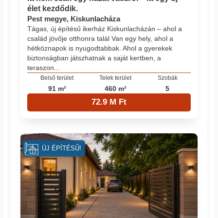
élet kezdődik.
Pest megye, Kiskunlacháza
Tágas, új építésű ikerház Kiskunlacházán – ahol a
család jövője otthonra talál Van egy hely, ahol a
hétköznapok is nyugodtabbak. Ahol a gyerekek
biztonságban játszhatnak a saját kertben, a
teraszon...
Belső terület
Telek terület
Szobák
91 m²
460 m²
5
72.9 M Ft
ÚJ ÉPÍTÉSŰ!