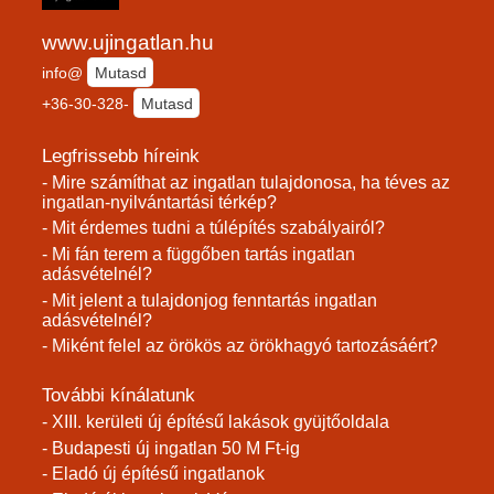
www.ujingatlan.hu
info@
Mutasd
+36-30-328-
Mutasd
Legfrissebb híreink
- Mire számíthat az ingatlan tulajdonosa, ha téves az
ingatlan-nyilvántartási térkép?
- Mit érdemes tudni a túlépítés szabályairól?
- Mi fán terem a függőben tartás ingatlan
adásvételnél?
- Mit jelent a tulajdonjog fenntartás ingatlan
adásvételnél?
- Miként felel az örökös az örökhagyó tartozásáért?
További kínálatunk
- XIII. kerületi új építésű lakások gyüjtőoldala
- Budapesti új ingatlan 50 M Ft-ig
- Eladó új építésű ingatlanok