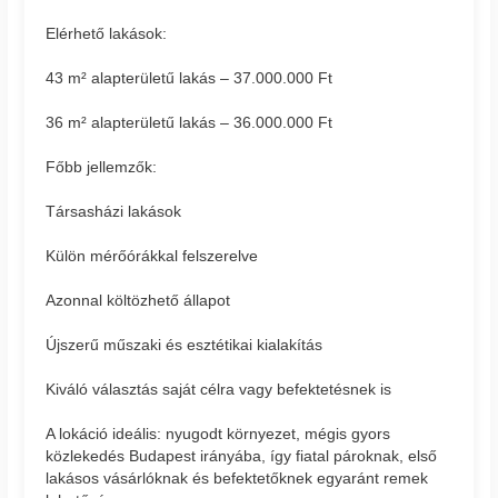
Elérhető lakások:
43 m² alapterületű lakás – 37.000.000 Ft
36 m² alapterületű lakás – 36.000.000 Ft
Főbb jellemzők:
Társasházi lakások
Külön mérőórákkal felszerelve
Azonnal költözhető állapot
Újszerű műszaki és esztétikai kialakítás
Kiváló választás saját célra vagy befektetésnek is
A lokáció ideális: nyugodt környezet, mégis gyors
közlekedés Budapest irányába, így fiatal pároknak, első
lakásos vásárlóknak és befektetőknek egyaránt remek