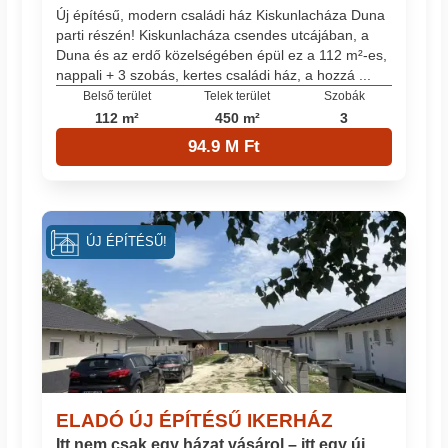
Új építésű, modern családi ház Kiskunlacháza Duna
parti részén! Kiskunlacháza csendes utcájában, a
Duna és az erdő közelségében épül ez a 112 m²-es,
nappali + 3 szobás, kertes családi ház, a hozzá ...
Belső terület
Telek terület
Szobák
112 m²
450 m²
3
94.9 M Ft
ÚJ ÉPÍTÉSŰ!
ELADÓ ÚJ ÉPÍTÉSŰ IKERHÁZ
Itt nem csak egy házat vásárol – itt egy új