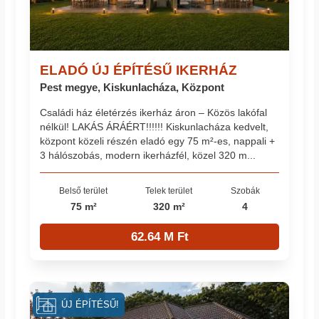
ELADÓ ÚJ ÉPÍTÉSŰ IKERHÁZ
Pest megye, Kiskunlacháza, Központ
Családi ház életérzés ikerház áron – Közös lakófal
nélkül! LAKÁS ÁRÁÉRT!!!!!! Kiskunlacháza kedvelt,
központ közeli részén eladó egy 75 m²-es, nappali +
3 hálószobás, modern ikerházfél, közel 320 m...
Belső terület
Telek terület
Szobák
75 m²
320 m²
4
62.64 M Ft
ÚJ ÉPÍTÉSŰ!