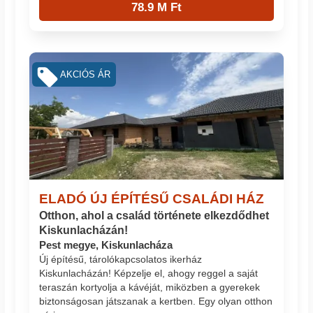
78.9 M Ft
AKCIÓS ÁR
ELADÓ ÚJ ÉPÍTÉSŰ CSALÁDI HÁZ
Otthon, ahol a család története elkezdődhet
Kiskunlacházán!
Pest megye, Kiskunlacháza
Új építésű, tárolókapcsolatos ikerház
Kiskunlacházán! Képzelje el, ahogy reggel a saját
teraszán kortyolja a kávéját, miközben a gyerekek
biztonságosan játszanak a kertben. Egy olyan otthon