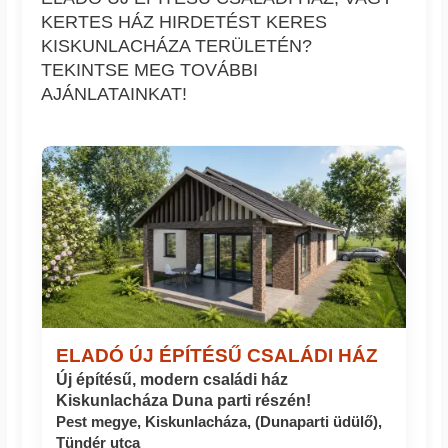
KERTES HÁZ HIRDETÉST KERES
KISKUNLACHÁZA TERÜLETÉN?
TEKINTSE MEG TOVÁBBI
AJÁNLATAINKAT!
ELADÓ ÚJ ÉPÍTÉSŰ CSALÁDI HÁZ
Új építésű, modern családi ház
Kiskunlacháza Duna parti részén!
Pest megye, Kiskunlacháza, (Dunaparti üdülő),
Tündér utca