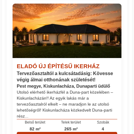
ELADÓ ÚJ ÉPÍTÉSŰ IKERHÁZ
Tervezőasztaltól a kulcsátadásig: Kövesse
végig álmai otthonának születését!
Pest megye, Kiskunlacháza, Dunaparti üdülő
Utolsó elérhető ikerházfél a Duna-part közelében –
Kiskunlacházán!! Az egyik lakás már a
tervezőasztalról elkelt – ne maradjon le az utolsó
lehetőségről! Kiskunlacháza közkedvelt Duna-parti
rész...
Belső terület
Telek terület
Szobák
82 m²
265 m²
4