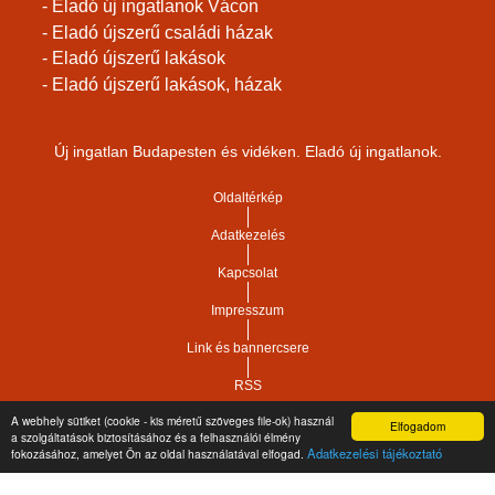
- Eladó új ingatlanok Vácon
- Eladó újszerű családi házak
- Eladó újszerű lakások
- Eladó újszerű lakások, házak
Új ingatlan Budapesten és vidéken. Eladó új ingatlanok.
Oldaltérkép
Adatkezelés
Kapcsolat
Impresszum
Link és bannercsere
RSS
A webhely sütiket (cookie - kis méretű szöveges file-ok) használ
Elfogadom
Vár-Köz Kft. - Ingatlan nyilvántartó, ügyviteli és
a szolgáltatások biztosításához és a felhasználói élmény
Copyright © 2021.
Adatkezelési tájékoztató
fokozásához, amelyet Ön az oldal használatával elfogad.
adminisztrációs szoftver