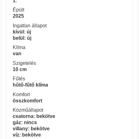
1.
Épült
2025
Ingatlan állapot
kívül: új
belül: új
Klíma
van
Szigetelés
10 cm
Fűtés
hűtő-fűtő klíma
Komfort
összkomfort
Közműállapot
csatorna: bekötve
gáz: nincs
villany: bekötve
víz: bekötve