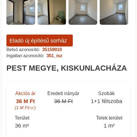
Eladó új építésű sorház
Belső azonosító:
35159910
Ingatlan azonosító:
351_isz
PEST MEGYE, KISKUNLACHÁZA
Akciós ár
Eredeti irányár
Szobák
36 M Ft
36 M Ft
1+1 félszoba
(1 M Ft/㎡)
Terület
Telek terület
36 m²
1 m²