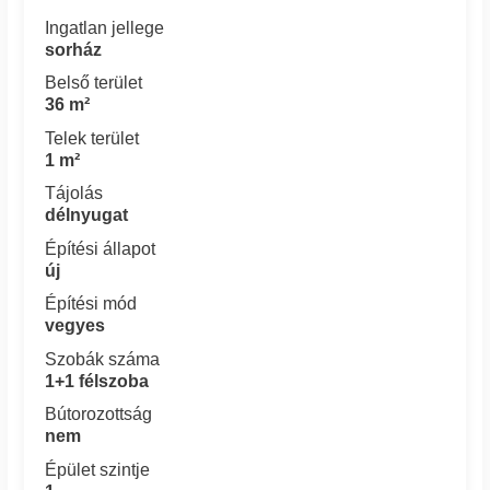
Ingatlan jellege
sorház
Belső terület
36 m²
Telek terület
1 m²
Tájolás
délnyugat
Építési állapot
új
Építési mód
vegyes
Szobák száma
1+1 félszoba
Bútorozottság
nem
Épület szintje