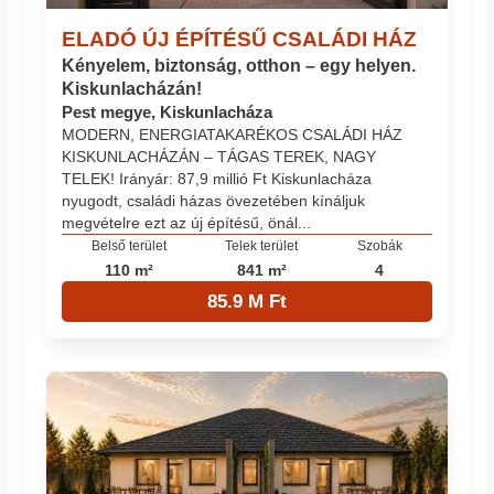
ELADÓ ÚJ ÉPÍTÉSŰ CSALÁDI HÁZ
Kényelem, biztonság, otthon – egy helyen.
Kiskunlacházán!
Pest megye, Kiskunlacháza
MODERN, ENERGIATAKARÉKOS CSALÁDI HÁZ
KISKUNLACHÁZÁN – TÁGAS TEREK, NAGY
TELEK! Irányár: 87,9 millió Ft Kiskunlacháza
nyugodt, családi házas övezetében kínáljuk
megvételre ezt az új építésű, önál...
Belső terület
Telek terület
Szobák
110 m²
841 m²
4
85.9 M Ft