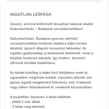
INGATLAN LEÍRÁSA
Újszerű, azonnal költözhető társasházi lakások eladók
Kiskunlacházán – Budapest vonzáskörzetében!
Kiskunlacházán, Budapest gyorsan elérhető
vonzáskörzetében kínálunk eladásra teljes körűen
felújított, újszerű állapotú társasházi lakásokat. Az
ingatlan gyakorlatilag új építésűnek tekinthető, mivel a
felújítás mindenre kiterjedt, így modern, korszerű
otthonok kerültek kialakításra.
Az épület külsőleg is teljes körű felújításon esett át,
ugyanakkor megőrizte eredeti, impozáns stílusát, ami
igazán egyedi megjelenést kölcsönöz neki. A lakások
nagy telken helyezkednek el, rendezett környezetben.
A projektben összesen 4 lakás található,
- ebből 2 már elkelt,
- 2 lakás még elérhető.