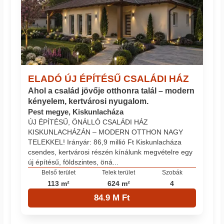
ELADÓ ÚJ ÉPÍTÉSŰ CSALÁDI HÁZ
Ahol a család jövője otthonra talál – modern
kényelem, kertvárosi nyugalom.
Pest megye, Kiskunlacháza
ÚJ ÉPÍTÉSŰ, ÖNÁLLÓ CSALÁDI HÁZ
KISKUNLACHÁZÁN – MODERN OTTHON NAGY
TELEKKEL! Irányár: 86,9 millió Ft Kiskunlacháza
csendes, kertvárosi részén kínálunk megvételre egy
új építésű, földszintes, öná...
Belső terület
Telek terület
Szobák
113 m²
624 m²
4
84.9 M Ft