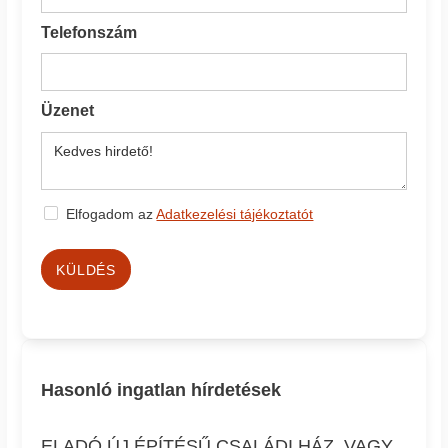
Telefonszám
Üzenet
Elfogadom az
Adatkezelési tájékoztatót
KÜLDÉS
Hasonló ingatlan hírdetések
ELADÓ ÚJ ÉPÍTÉSŰ CSALÁDI HÁZ, VAGY