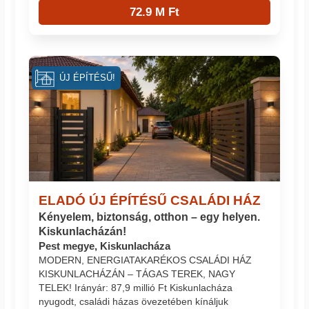
72.9 M Ft
ÚJ ÉPÍTÉSŰ!
ELADÓ ÚJ ÉPÍTÉSŰ CSALÁDI HÁZ
Kényelem, biztonság, otthon – egy helyen.
Kiskunlacházán!
Pest megye, Kiskunlacháza
MODERN, ENERGIATAKARÉKOS CSALÁDI HÁZ
KISKUNLACHÁZÁN – TÁGAS TEREK, NAGY
TELEK! Irányár: 87,9 millió Ft Kiskunlacháza
nyugodt, családi házas övezetében kínáljuk