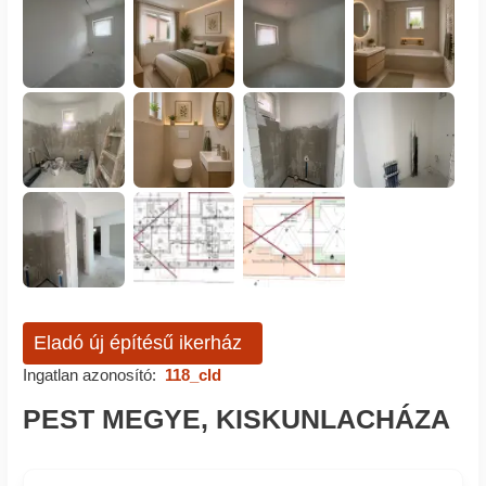
Eladó új építésű ikerház
Ingatlan azonosító:
118_cld
PEST MEGYE, KISKUNLACHÁZA