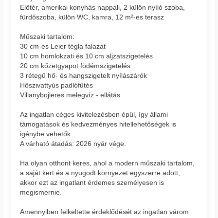
Előtér, amerikai konyhás nappali, 2 külön nyíló szoba,
fürdőszoba, külön WC, kamra, 12 m²-es terasz
Műszaki tartalom:
30 cm-es Leier tégla falazat
10 cm homlokzati és 10 cm aljzatszigetelés
20 cm kőzetgyapot födémszigetelés
3 rétegű hő- és hangszigetelt nyílászárók
Hőszivattyús padlófűtés
Villanybojleres melegvíz - ellátás
Az ingatlan céges kivitelezésben épül, így állami
támogatások és kedvezményes hitellehetőségek is
igénybe vehetők.
A várható átadás: 2026 nyár vége.
Ha olyan otthont keres, ahol a modern műszaki tartalom,
a saját kert és a nyugodt környezet egyszerre adott,
akkor ezt az ingatlant érdemes személyesen is
megismernie.
Amennyiben felkeltette érdeklődését az ingatlan várom