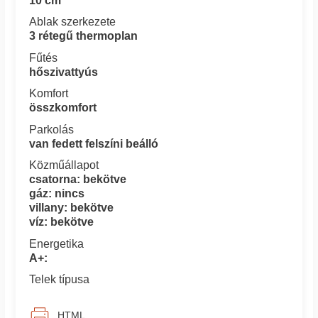
10 cm
Ablak szerkezete
3 rétegű thermoplan
Fűtés
hőszivattyús
Komfort
összkomfort
Parkolás
van fedett felszíni beálló
Közműállapot
csatorna: bekötve
gáz: nincs
villany: bekötve
víz: bekötve
Energetika
A+:
Telek típusa
HTML