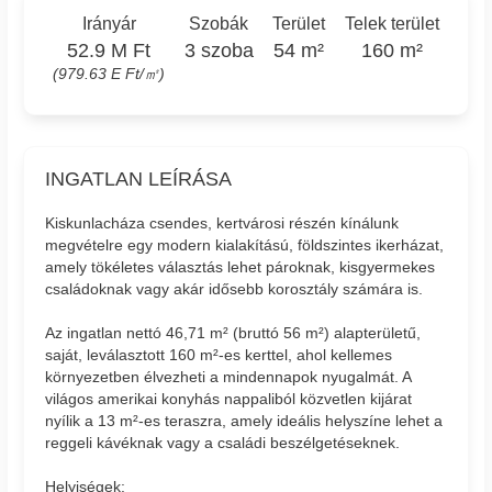
Irányár
Szobák
Terület
Telek terület
52.9 M Ft
3 szoba
54 m²
160 m²
(979.63 E Ft/㎡)
INGATLAN LEÍRÁSA
Kiskunlacháza csendes, kertvárosi részén kínálunk
megvételre egy modern kialakítású, földszintes ikerházat,
amely tökéletes választás lehet pároknak, kisgyermekes
családoknak vagy akár idősebb korosztály számára is.
Az ingatlan nettó 46,71 m² (bruttó 56 m²) alapterületű,
saját, leválasztott 160 m²-es kerttel, ahol kellemes
környezetben élvezheti a mindennapok nyugalmát. A
világos amerikai konyhás nappaliból közvetlen kijárat
nyílik a 13 m²-es teraszra, amely ideális helyszíne lehet a
reggeli kávéknak vagy a családi beszélgetéseknek.
Helyiségek: