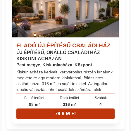
ELADÓ ÚJ ÉPÍTÉSŰ CSALÁDI HÁZ
ÚJ ÉPÍTÉSŰ, ÖNÁLLÓ CSALÁDI HÁZ
KISKUNLACHÁZÁN
Pest megye, Kiskunlacháza, Központ
Kiskunlacháza kedvelt, kertvárosias részén kínálunk
megvételre egy modern kialakítású, földszintes
családi házat 316 m²-es saját telekkel. Az ingatlan
ideális választás lehet családok számára, akik...
Belső terület
Telek terület
Szobák
98 m²
316 m²
4
79.9 M Ft