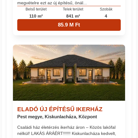
megvételre ezt az új építésű, önál...
Belső terület
Telek terület
Szobák
110 m²
841 m²
4
85.9 M Ft
ELADÓ ÚJ ÉPÍTÉSŰ IKERHÁZ
Pest megye, Kiskunlacháza, Központ
Családi ház életérzés ikerház áron – Közös lakófal
nélkül! LAKÁS ÁRÁÉRT!!!!!! Kiskunlacháza kedvelt,