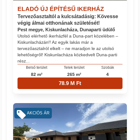
ELADÓ ÚJ ÉPÍTÉSŰ IKERHÁZ
Tervezőasztaltól a kulcsátadásig: Kövesse
végig álmai otthonának születését!
Pest megye, Kiskunlacháza, Dunaparti üdülő
Utolsó elérhető ikerházfél a Duna-part közelében –
Kiskunlacházán!! Az egyik lakás már a
tervezőasztalról elkelt – ne maradjon le az utolsó
lehetőségről! Kiskunlacháza közkedvelt Duna-parti
rész...
Belső terület
Telek terület
Szobák
82 m²
265 m²
4
78.9 M Ft
AKCIÓS ÁR