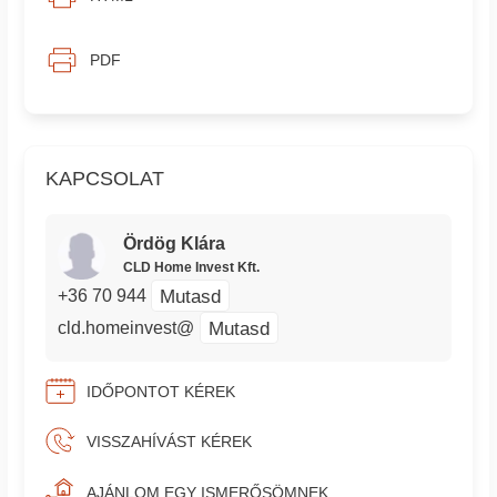
PDF
KAPCSOLAT
Ördög Klára
CLD Home Invest Kft.
Mutasd
+36 70 944
Mutasd
cld.homeinvest@
IDŐPONTOT KÉREK
VISSZAHÍVÁST KÉREK
AJÁNLOM EGY ISMERŐSÖMNEK