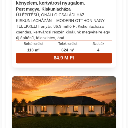
kényelem, kertvárosi nyugalom.
Pest megye, Kiskunlacháza
ÚJ ÉPÍTÉSŰ, ÖNÁLLÓ CSALÁDI HÁZ
KISKUNLACHÁZÁN – MODERN OTTHON NAGY
TELEKKEL! Irányár: 86,9 millió Ft Kiskunlacháza
csendes, kertvárosi részén kínálunk megvételre egy
új építésű, földszintes, öná...
Belső terület
Telek terület
Szobák
113 m²
624 m²
4
84.9 M Ft