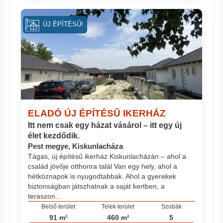
ÚJ ÉPÍTÉSŰ!
ELADÓ ÚJ ÉPÍTÉSŰ IKERHÁZ
Itt nem csak egy házat vásárol – itt egy új
élet kezdődik.
Pest megye, Kiskunlacháza
Tágas, új építésű ikerház Kiskunlacházán – ahol a
család jövője otthonra talál Van egy hely, ahol a
hétköznapok is nyugodtabbak. Ahol a gyerekek
biztonságban játszhatnak a saját kertben, a
teraszon...
Belső terület
Telek terület
Szobák
91 m²
460 m²
5