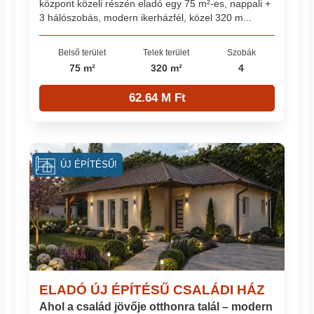
központ közeli részén eladó egy 75 m²-es, nappali +
3 hálószobás, modern ikerházfél, közel 320 m...
Belső terület
Telek terület
Szobák
75 m²
320 m²
4
62.64 M Ft
ÚJ ÉPÍTÉSŰ!
ELADÓ ÚJ ÉPÍTÉSŰ CSALÁDI HÁZ
Ahol a család jövője otthonra talál – modern