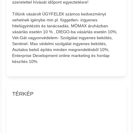
szeretettel hívását időpont egyeztetésre!
Tőlünk vásárolt ÜGYFELEK számos kedvezményt
vehetnek igénybe min pl. független- ingyenes
hitelügyintézés és tanácsadás, MÖMAX áruházban
vásárlás esetén 10 % , DIEGO-ba vásárlás esetén 10%,
Vét-Gát vagyonvédelem- Szolgálat ingyenes bekötés,
Sentinel- Max védelmi szolgálat ingyenes bekötés,
Asztalos belső építés minden megrendelésből 10%,
Enterprise Development online marketing és honlap
készítés 10%.
TÉRKÉP