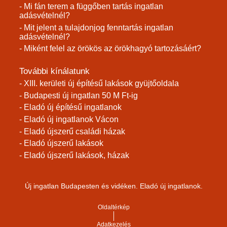
- Mi fán terem a függőben tartás ingatlan
adásvételnél?
- Mit jelent a tulajdonjog fenntartás ingatlan
adásvételnél?
- Miként felel az örökös az örökhagyó tartozásáért?
További kínálatunk
- XIII. kerületi új építésű lakások gyüjtőoldala
- Budapesti új ingatlan 50 M Ft-ig
- Eladó új építésű ingatlanok
- Eladó új ingatlanok Vácon
- Eladó újszerű családi házak
- Eladó újszerű lakások
- Eladó újszerű lakások, házak
Új ingatlan Budapesten és vidéken. Eladó új ingatlanok.
Oldaltérkép
Adatkezelés