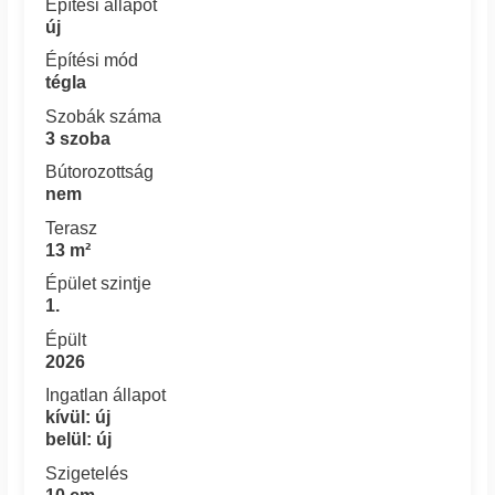
Építési állapot
új
Építési mód
tégla
Szobák száma
3 szoba
Bútorozottság
nem
Terasz
13 m²
Épület szintje
1.
Épült
2026
Ingatlan állapot
kívül: új
belül: új
Szigetelés