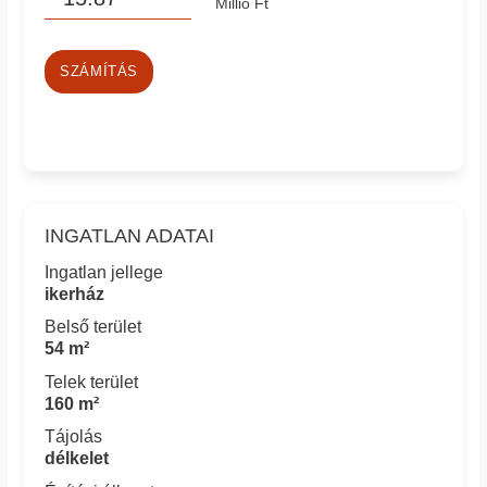
Millió Ft
SZÁMÍTÁS
INGATLAN ADATAI
Ingatlan jellege
ikerház
Belső terület
54 m²
Telek terület
160 m²
Tájolás
délkelet