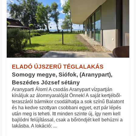
ELADÓ ÚJSZERŰ TÉGLALAKÁS
Somogy megye, Siófok, (Aranypart),
Beszédes József sétány
Aranyparti Álom! A csodás Aranypart vízpartján
kínáljuk az álomnyaralóját Önnek! A saját kertjéből-
teraszáról bármikor csodálhatja a sok színű Balatont
és ha kedve szottyan csobbani egyet, ezt pár lépés
után meg is teheti. Itt minden szinte új, így nem kell
bajlódni felújítással, csak a bőröndjét kell behúzni a
lakásba. A lokáció: ...