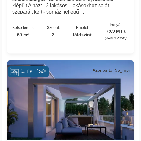
kiépült A ház: - 2 lakásos - lakásokhoz saját,
szeparált kert - sorházi jellegű ...
Irányár
Belső terület
Szobák
Emelet
79.9 M Ft
60 m²
3
földszint
(1.33 M Ft/㎡)
Azonosító: 55_mpi
ÚJ ÉPÍTÉSŰ!