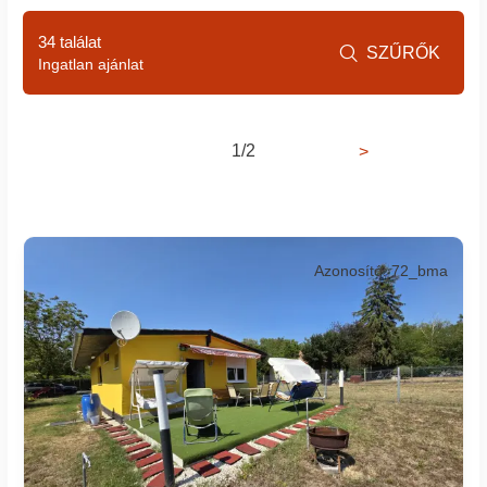
34 találat
SZŰRŐK

Ingatlan ajánlat
1/2
>
Azonosító: 72_bma