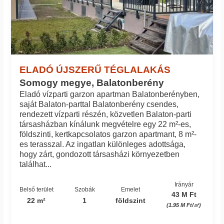
ELADÓ ÚJSZERŰ TÉGLALAKÁS
Somogy megye, Balatonberény
Eladó vízparti garzon apartman Balatonberényben,
saját Balaton-parttal Balatonberény csendes,
rendezett vízparti részén, közvetlen Balaton-parti
társasházban kínálunk megvételre egy 22 m²-es,
földszinti, kertkapcsolatos garzon apartmant, 8 m²-
es terasszal. Az ingatlan különleges adottsága,
hogy zárt, gondozott társasházi környezetben
találhat...
Irányár
Belső terület
Szobák
Emelet
43 M Ft
22 m²
1
földszint
(1.95 M Ft/㎡)