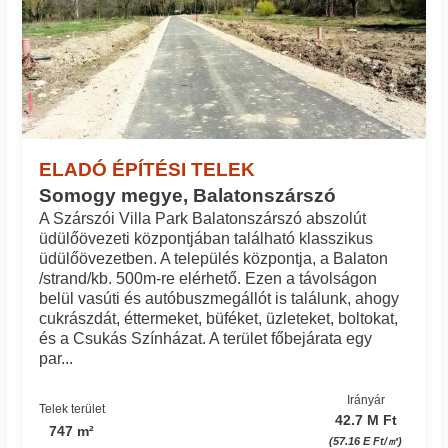
ELADÓ ÉPÍTÉSI TELEK
Somogy megye, Balatonszárszó
A Szárszói Villa Park Balatonszárszó abszolút
üdülőövezeti központjában található klasszikus
üdülőövezetben. A település központja, a Balaton
/strand/kb. 500m-re elérhető. Ezen a távolságon
belül vasúti és autóbuszmegállót is találunk, ahogy
cukrászdát, éttermeket, büféket, üzleteket, boltokat,
és a Csukás Színházat. A terület főbejárata egy
par...
Irányár
Telek terület
42.7 M Ft
747 m²
(57.16 E Ft/㎡)