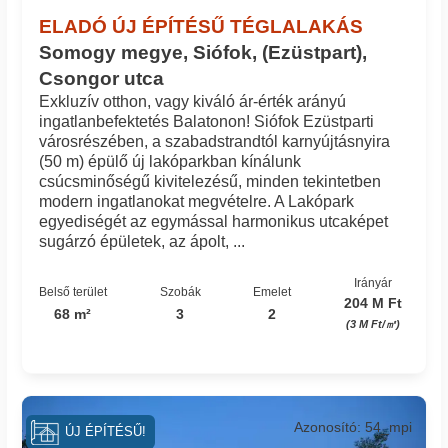
ELADÓ ÚJ ÉPÍTÉSŰ TÉGLALAKÁS
Somogy megye, Siófok, (Ezüstpart),
Csongor utca
Exkluzív otthon, vagy kiváló ár-érték arányú
ingatlanbefektetés Balatonon! Siófok Ezüstparti
városrészében, a szabadstrandtól karnyújtásnyira
(50 m) épülő új lakóparkban kínálunk
csúcsminőségű kivitelezésű, minden tekintetben
modern ingatlanokat megvételre. A Lakópark
egyediségét az egymással harmonikus utcaképet
sugárzó épületek, az ápolt, ...
Irányár
Belső terület
Szobák
Emelet
204 M Ft
68 m²
3
2
(3 M Ft/㎡)
Azonosító: 54_mpi
ÚJ ÉPÍTÉSŰ!