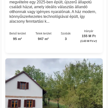
megvételre egy 2025-ben épült, újszerű állapotú
családi házat, amely ideális választás állandó
otthonnak vagy igényes nyaralónak. A ház modern,
könnyűszerkezetes technológiával épült, így
alacsony fenntartási k...
Irányár
Belső terület
Telek terület
Szobák
155 M Ft
95 m²
947 m²
3
(1.63 M Ft/㎡)
Azonosító: 4_bma