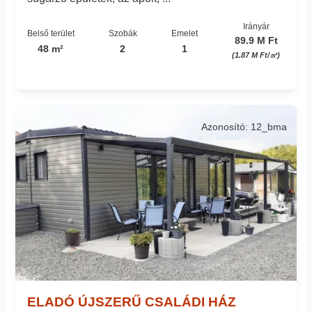
Irányár
Belső terület
Szobák
Emelet
89.9 M Ft
48 m²
2
1
(1.87 M Ft/㎡)
Azonosító: 12_bma
ELADÓ ÚJSZERŰ CSALÁDI HÁZ