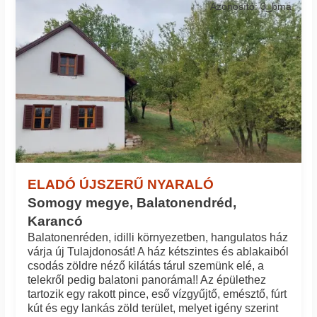
Azonosító: 3_bma
ELADÓ ÚJSZERŰ NYARALÓ
Somogy megye, Balatonendréd,
Karancó
Balatonenréden, idilli környezetben, hangulatos ház
várja új Tulajdonosát! A ház kétszintes és ablakaiból
csodás zöldre néző kilátás tárul szemünk elé, a
telekről pedig balatoni panoráma!! Az épülethez
tartozik egy rakott pince, eső vízgyűjtő, emésztő, fúrt
kút és egy lankás zöld terület, melyet igény szerint