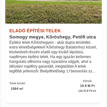
ELADÓ ÉPÍTÉSI TELEK
Somogy megye, Kőröshegy, Petőfi utca
Építési telek Kőröshegyen - akár dupla területtel,
extra lehetőségekkel! Kőröshegy Balatonhoz közeli,
közkedvelt részén eladó egy kiváló tájolású,
napfényes építési telek. Ha egy igazán kellemes
hangulatú otthonra vagy nyaralóra vágyik, ahol a
délutáni napfény garantált, megtalálta! A telek
legfőbb jellemzői: Beépíthetőség: Lf besorolás sz...
Irányár
Telek terület
19.9 M Ft
1564 m²
(12.72 E Ft/㎡)