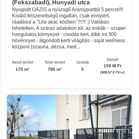
(Fokszabadi), Hunyadi utca
Nyugodt OÁZIS a nyüzsgő Ararnyparttól 5 percre!!!
Kiváló felszereltségű ingatlan, csak ennyiért,
ráadásul a "Lila akác közben"?!?! :) Valóban
hihetetlen. A száraz adatokon túl, az extrák: - szuper
hangulatos környezet - csodás kert, több int 300
növénnyel - átgondolt kerti világítás - saját wellness
központ (szauna, dézsa, med...
Irányár
Belső terület
Telek terület
Szobák
159 M Ft
175 m²
780 m²
5
(908.57 E Ft/㎡)
Azonosító: 31_smy