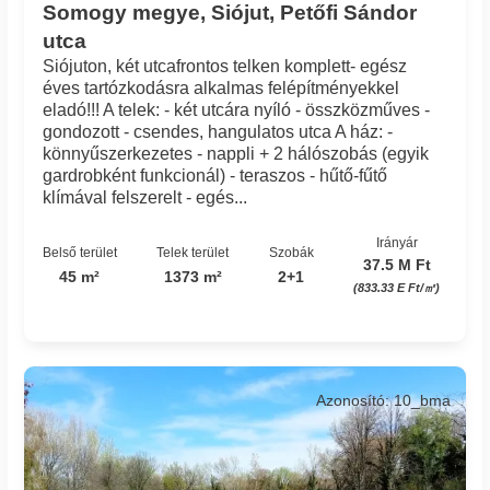
Somogy megye, Siójut, Petőfi Sándor
utca
Siójuton, két utcafrontos telken komplett- egész
éves tartózkodásra alkalmas felépítményekkel
eladó!!! A telek: - két utcára nyíló - összközműves -
gondozott - csendes, hangulatos utca A ház: -
könnyűszerkezetes - nappli + 2 hálószobás (egyik
gardrobként funkcionál) - teraszos - hűtő-fűtő
klímával felszerelt - egés...
Irányár
Belső terület
Telek terület
Szobák
37.5 M Ft
45 m²
1373 m²
2+1
(833.33 E Ft/㎡)
Azonosító: 10_bma