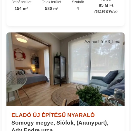
Belső terület
Telek terület
Szobák
85 M Ft
154 m²
580 m²
4
(551.95 E Ft/㎡)
Azonosító: 63_bma
ELADÓ ÚJ ÉPÍTÉSŰ NYARALÓ
Somogy megye, Siófok, (Aranypart),
Ady Endre utca