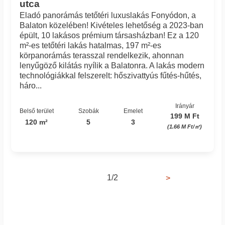
utca
Eladó panorámás tetőtéri luxuslakás Fonyódon, a
Balaton közelében! Kivételes lehetőség a 2023-ban
épült, 10 lakásos prémium társasházban! Ez a 120
m²-es tetőtéri lakás hatalmas, 197 m²-es
körpanorámás terasszal rendelkezik, ahonnan
lenyűgöző kilátás nyílik a Balatonra. A lakás modern
technológiákkal felszerelt: hőszivattyús fűtés-hűtés,
háro...
Irányár
Belső terület
Szobák
Emelet
199 M Ft
120 m²
5
3
(1.66 M Ft/㎡)
1/2
>