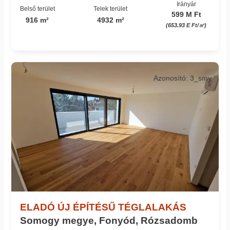
Irányár
Belső terület
Telek terület
599 M Ft
916 m²
4932 m²
(653.93 E Ft/㎡)
Azonosító: 3_smy
ELADÓ ÚJ ÉPÍTÉSŰ TÉGLALAKÁS
Somogy megye, Fonyód, Rózsadomb