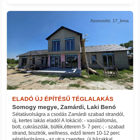
Azonosító: 17_bma
ELADÓ ÚJ ÉPÍTÉSŰ TÉGLALAKÁS
Somogy megye, Zamárdi, Laki Benó
Sétatávolságra a csodás Zamárdi szabad strandól,
új, kertes lakás eladó! A lokáció: - vasútállomás,
bolt, cukrászdák, büfék,étterem 5- 7 perc-; - szabad
strand, bisztrók, wellness, edző terem 10-12 perc
sétatávolságra - az utca csendes, új házakkal