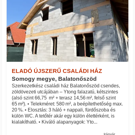
ELADÓ ÚJSZERŰ CSALÁDI HÁZ
Somogy megye, Balatonőszöd
Szerkezetkész családi ház Balatonőszöd csendes,
zöldövezeti utcájában – Ytong falazatú, kétszintes
(alsó szint 66,75 m² + terasz 14,56 m², felső szint
65 m²). • Telekméret: 580 m², a beépítethetőség max.
20 %. • Elosztás: 3 háló + nappali, fürdőszoba és
külön WC. A tetőtér akár egy külön élettérként, is
kialakítható. • Kiváló alapanyagok: Yto...
Irányár