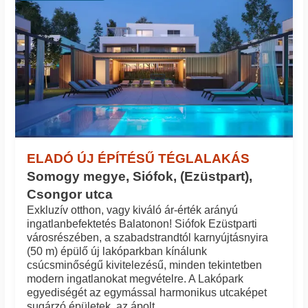
ELADÓ ÚJ ÉPÍTÉSŰ TÉGLALAKÁS
Somogy megye, Siófok, (Ezüstpart),
Csongor utca
Exkluzív otthon, vagy kiváló ár-érték arányú
ingatlanbefektetés Balatonon! Siófok Ezüstparti
városrészében, a szabadstrandtól karnyújtásnyira
(50 m) épülő új lakóparkban kínálunk
csúcsminőségű kivitelezésű, minden tekintetben
modern ingatlanokat megvételre. A Lakópark
egyediségét az egymással harmonikus utcaképet
sugárzó épületek, az ápolt, ...