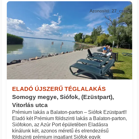
Azonosító: 27_cssz
ELADÓ ÚJSZERŰ TÉGLALAKÁS
Somogy megye, Siófok, (Ezüstpart),
Vitorlás utca
Prémium lakás a Balaton-parton – Siófok Ezüstpart!!
Eladó két Prémium földszinti lakás a Balaton-parton,
Siófokon, az Azúr Port épületében Eladásra
kínálunk két, azonos méretű és elrendezésű
földszinti prémium ingatlant Siófok egyik