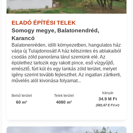
ELADÓ ÉPÍTÉSI TELEK
Somogy megye, Balatonendréd,
Karancó
Balatonenréden, idilli környezetben, hangulatos ház
várja új Tulajdonosát! A ház kétszintes és ablakaiból
csodás zöld panoráma tárul szemünk elé. Az
épülethez tartozik egy rakott pince, eső vízgyűjtő,
emésztő, fúrt kút és egy lankás zöld terület, melyet
igény szerint tovább fejleszthet. Az ingatlan zártkerti,
művelés alól kivonása folyamat...
Irányár
Belső terület
Telek terület
34.9 M Ft
60 m²
4080 m²
(581.67 E Ft/㎡)