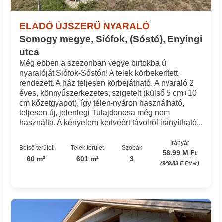
ELADÓ ÚJSZERŰ NYARALÓ
Somogy megye, Siófok, (Sóstó), Enyingi
utca
Még ebben a szezonban vegye birtokba új
nyaralóját Siófok-Sóstón! A telek körbekerített,
rendezett. A ház teljesen körbejátható. A nyaraló 2
éves, könnyűszerkezetes, szigetelt (külső 5 cm+10
cm kőzetgyapot), így télen-nyáron használható,
teljesen új, jelenlegi Tulajdonosa még nem
használta. A kényelem kedvéért távolról irányítható...
Irányár
Belső terület
Telek terület
Szobák
56.99 M Ft
60 m²
601 m²
3
(949.83 E Ft/㎡)
Azonosító: 71_bma