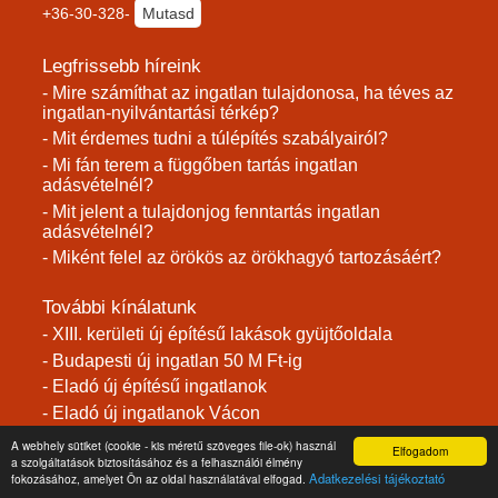
+36-30-328-
Mutasd
Legfrissebb híreink
- Mire számíthat az ingatlan tulajdonosa, ha téves az
ingatlan-nyilvántartási térkép?
- Mit érdemes tudni a túlépítés szabályairól?
- Mi fán terem a függőben tartás ingatlan
adásvételnél?
- Mit jelent a tulajdonjog fenntartás ingatlan
adásvételnél?
- Miként felel az örökös az örökhagyó tartozásáért?
További kínálatunk
- XIII. kerületi új építésű lakások gyüjtőoldala
- Budapesti új ingatlan 50 M Ft-ig
- Eladó új építésű ingatlanok
- Eladó új ingatlanok Vácon
- Eladó újszerű családi házak
A webhely sütiket (cookie - kis méretű szöveges file-ok) használ
Elfogadom
a szolgáltatások biztosításához és a felhasználói élmény
- Eladó újszerű lakások
Adatkezelési tájékoztató
fokozásához, amelyet Ön az oldal használatával elfogad.
- Eladó újszerű lakások, házak