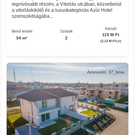
legnívósabb részén, a Vitorlás utcában, közvetlenül
a vitorláskikötő és a luxuskategóriás Azúr Hotel
szomszédságába...
Irányár
Belső terület
Szobák
115 M Ft
54 m²
2
(2.13 M Ft/㎡)
Azonosító: 37_bma