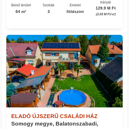
Irányár
Belső terület
Szobák
Emelet
129.9 M Ft
64 m²
3
földszint
(2.03 M Ft/㎡)
Azonosító: 29_bma
ELADÓ ÚJSZERŰ CSALÁDI HÁZ
Somogy megye, Balatonszabadi,