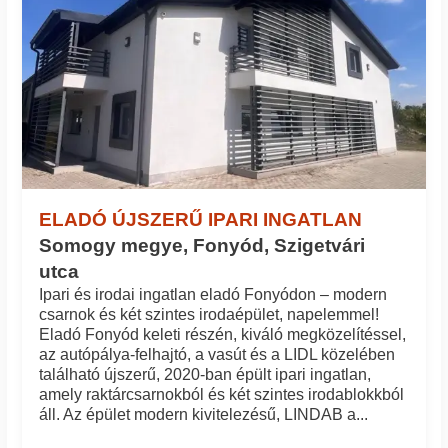
ELADÓ ÚJSZERŰ IPARI INGATLAN
Somogy megye, Fonyód, Szigetvári
utca
Ipari és irodai ingatlan eladó Fonyódon – modern
csarnok és két szintes irodaépület, napelemmel!
Eladó Fonyód keleti részén, kiváló megközelítéssel,
az autópálya-felhajtó, a vasút és a LIDL közelében
található újszerű, 2020-ban épült ipari ingatlan,
amely raktárcsarnokból és két szintes irodablokkból
áll. Az épület modern kivitelezésű, LINDAB a...