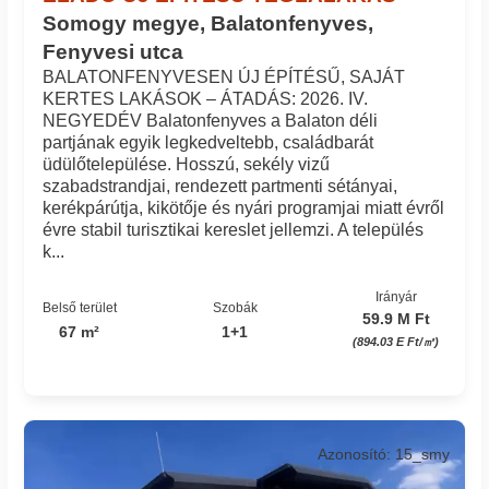
Somogy megye, Balatonfenyves,
Fenyvesi utca
BALATONFENYVESEN ÚJ ÉPÍTÉSŰ, SAJÁT
KERTES LAKÁSOK – ÁTADÁS: 2026. IV.
NEGYEDÉV Balatonfenyves a Balaton déli
partjának egyik legkedveltebb, családbarát
üdülőtelepülése. Hosszú, sekély vizű
szabadstrandjai, rendezett partmenti sétányai,
kerékpárútja, kikötője és nyári programjai miatt évről
évre stabil turisztikai kereslet jellemzi. A település
k...
Irányár
Belső terület
Szobák
59.9 M Ft
67 m²
1+1
(894.03 E Ft/㎡)
Azonosító: 15_smy