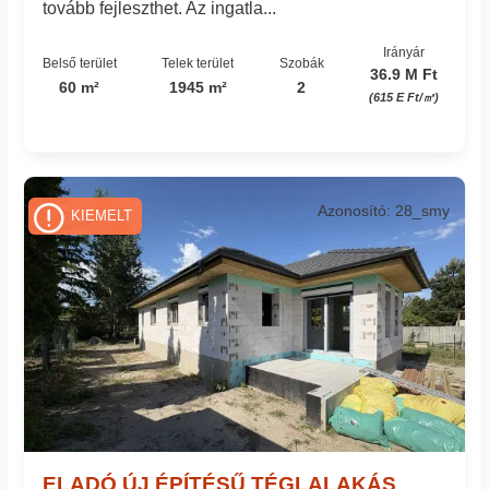
tovább fejleszthet. Az ingatla...
Irányár
Belső terület
Telek terület
Szobák
36.9 M Ft
60 m²
1945 m²
2
(615 E Ft/㎡)
Azonosító: 28_smy
KIEMELT
ELADÓ ÚJ ÉPÍTÉSŰ TÉGLALAKÁS