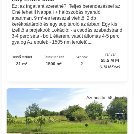
Ezt az ingatlant szeretné?! Teljes berendezéssel az
Öné lehet!!! Nappali + hálószobás nyaraló
apartman, 9 m²-es terasszal viehtő! 2 db
kerékpártároló és egy sup tároló az árban! Egy kis
ízelítő a projektről: Lokáció: - a csodás szabadstrand
3-4 perc séta - bolt, étterem, vasút állomás 4-5 perc
gyalog Az épület: - 1505 nm területű,...
Irányár
Belső terület
Telek terület
Szobák
55.5 M Ft
31 m²
1500 m²
2
(1.79 M Ft/㎡)
Azonosító: 58_bma