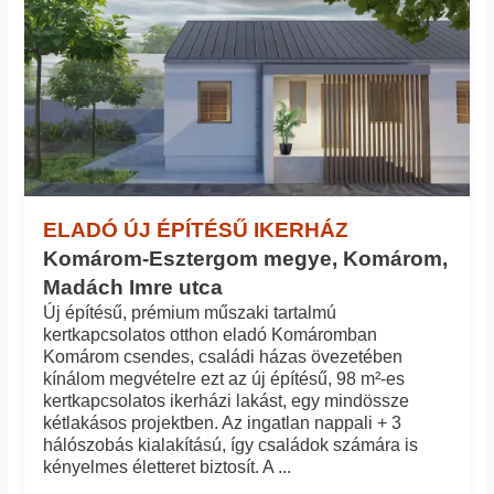
ELADÓ ÚJ ÉPÍTÉSŰ IKERHÁZ
Komárom-Esztergom megye, Komárom,
Madách Imre utca
Új építésű, prémium műszaki tartalmú
kertkapcsolatos otthon eladó Komáromban
Komárom csendes, családi házas övezetében
kínálom megvételre ezt az új építésű, 98 m²-es
kertkapcsolatos ikerházi lakást, egy mindössze
kétlakásos projektben. Az ingatlan nappali + 3
hálószobás kialakítású, így családok számára is
kényelmes életteret biztosít. A ...