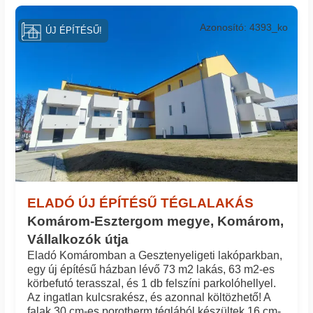
Azonosító: 4393_ko
ÚJ ÉPÍTÉSŰ!
ELADÓ ÚJ ÉPÍTÉSŰ TÉGLALAKÁS
Komárom-Esztergom megye, Komárom,
Vállalkozók útja
Eladó Komáromban a Gesztenyeligeti lakóparkban,
egy új építésű házban lévő 73 m2 lakás, 63 m2-es
körbefutó terasszal, és 1 db felszíni parkolóhellyel.
Az ingatlan kulcsrakész, és azonnal költözhető! A
falak 30 cm-es porotherm téglából készültek,16 cm-