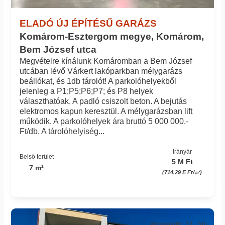
ELADÓ ÚJ ÉPÍTÉSŰ GARÁZS
Komárom-Esztergom megye, Komárom,
Bem József utca
Megvételre kínálunk Komáromban a Bem József
utcában lévő Várkert lakóparkban mélygarázs
beállókat, és 1db tárolót! A parkolóhelyekből
jelenleg a P1;P5;P6;P7; és P8 helyek
választhatóak. A padló csiszolt beton. A bejutás
elektromos kapun keresztül. A mélygarázsban lift
működik. A parkolóhelyek ára bruttó 5 000 000.-
Ft/db. A tárolóhelyiség...
Irányár
Belső terület
5 M Ft
7 m²
(714.29 E Ft/㎡)
Azonosító: 11_hbi