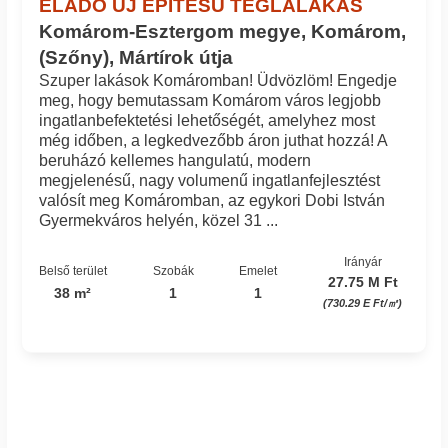
ELADÓ ÚJ ÉPÍTÉSŰ TÉGLALAKÁS
Komárom-Esztergom megye, Komárom,
(Szőny), Mártírok útja
Szuper lakások Komáromban! Üdvözlöm! Engedje
meg, hogy bemutassam Komárom város legjobb
ingatlanbefektetési lehetőségét, amelyhez most
még időben, a legkedvezőbb áron juthat hozzá! A
beruházó kellemes hangulatú, modern
megjelenésű, nagy volumenű ingatlanfejlesztést
valósít meg Komáromban, az egykori Dobi István
Gyermekváros helyén, közel 31 ...
Irányár
Belső terület
Szobák
Emelet
27.75 M Ft
38 m²
1
1
(730.29 E Ft/㎡)