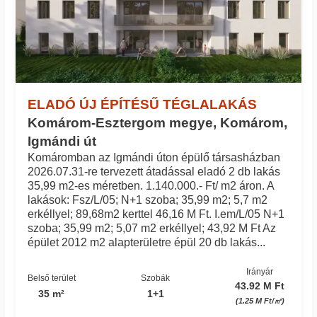
ELADÓ ÚJ ÉPÍTÉSŰ TÉGLALAKÁS
Komárom-Esztergom megye, Komárom,
Igmándi út
Komáromban az Igmándi úton épülő társasházban
2026.07.31-re tervezett átadással eladó 2 db lakás
35,99 m2-es méretben. 1.140.000.- Ft/ m2 áron. A
lakások: Fsz/L/05; N+1 szoba; 35,99 m2; 5,7 m2
erkéllyel; 89,68m2 kerttel 46,16 M Ft. I.em/L/05 N+1
szoba; 35,99 m2; 5,07 m2 erkéllyel; 43,92 M Ft Az
épület 2012 m2 alapterületre épül 20 db lakás...
Irányár
Belső terület
Szobák
43.92 M Ft
35 m²
1+1
(1.25 M Ft/㎡)