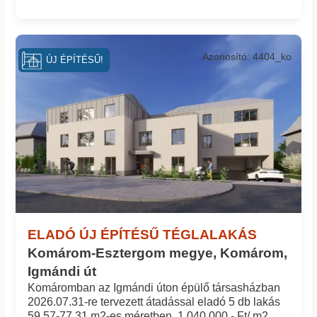
Azonosító: 4404_ko
ÚJ ÉPÍTÉSŰ!
ELADÓ ÚJ ÉPÍTÉSŰ TÉGLALAKÁS
Komárom-Esztergom megye, Komárom,
Igmándi út
Komáromban az Igmándi úton épülő társasházban
2026.07.31-re tervezett átadással eladó 5 db lakás
59,57-77,31 m2-es méretben. 1.040.000.- Ft/ m2