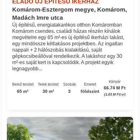
ELADÓ ÚJ ÉPÍTÉSŰ IKERHÁZ
Komárom-Esztergom megye, Komárom,
Madách Imre utca
Új építésű, energiatakarékos otthon Komáromban
Komárom csendes, családi házas részén kínálok
megvételre egy 65 m²-es új építésű ikerházi lakást,
egy mindössze kétlakásos projektben. Az ingatlan
nappali + 2 hálószobás kialakítású, saját
gépkocsibeállóval rendelkezik. A lakáshoz egy 30
m²-es saját kert is kapcsolódik. A projekt egyik
legnagyobb...
Irányár
Belső terület
Telek terület
Szobák
Emelet
66.74 M Ft
65 m²
30 m²
3
földszint
(1.03 M Ft/㎡)
Azonosító: 27_hbi