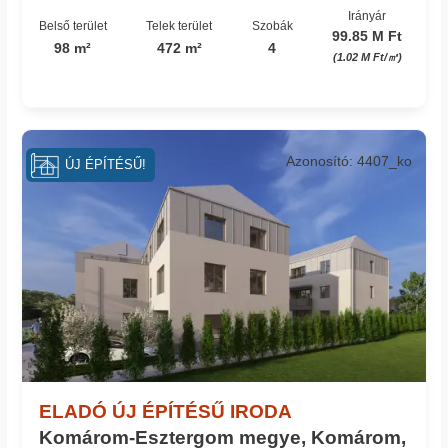
Irányár
Belső terület
Telek terület
Szobák
99.85 M Ft
98 m²
472 m²
4
(1.02 M Ft/㎡)
Azonosító: 4407_ko
ÚJ ÉPÍTÉSŰ!
ELADÓ ÚJ ÉPÍTÉSŰ IRODA
Komárom-Esztergom megye, Komárom,