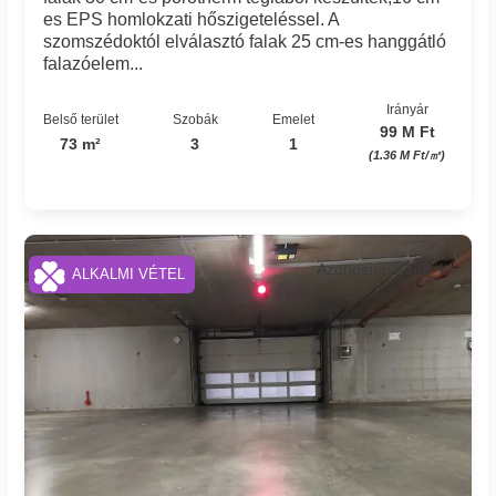
es EPS homlokzati hőszigeteléssel. A
szomszédoktól elválasztó falak 25 cm-es hanggátló
falazóelem...
Irányár
Belső terület
Szobák
Emelet
99 M Ft
73 m²
3
1
(1.36 M Ft/㎡)
Azonosító: 4389_ko
ALKALMI VÉTEL