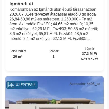
Igmándi út
Komáromban az Igmándi úton épülő társasházban
2026.07.31-re tervezett átadással eladó 8 db Iroda
26,84-50,86 m2-es méretben. 1.250.000.- Ft/ m2
áron. Az irodák: Fsz/I/01; 44,66 m2 méretű; 10,35
m2 erkéllyel; 62,29 M Ft. Fsz/I/03; 50,85 m2 méretű;
3,6 m2 erkéllyel; 65,81 M Ft. Fsz/I/04; 48,5 m2
méretű; 2,4 m2 erkéllyel; 62,13 M Ft. Fsz/I/05;...
Irányár
Belső terület
Szobák
37.3 M Ft
26 m²
1
(1.43 M Ft/㎡)
Azonosító: 4405_ko
ÚJ ÉPÍTÉSŰ!