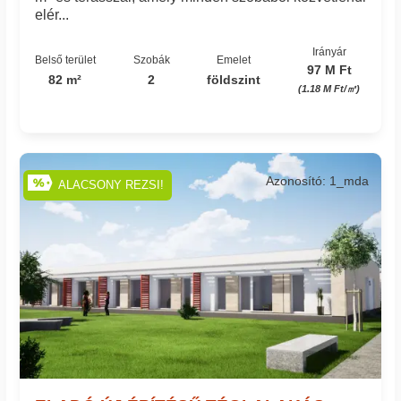
elér...
Irányár
Belső terület
Szobák
Emelet
97 M Ft
82 m²
2
földszint
(1.18 M Ft/㎡)
Azonosító: 1_mda
ALACSONY REZSI!