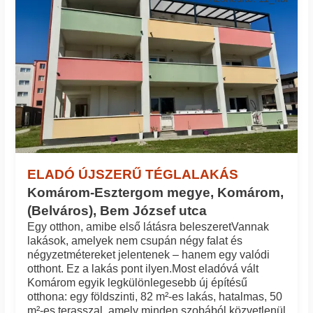
ELADÓ ÚJSZERŰ TÉGLALAKÁS
Komárom-Esztergom megye, Komárom,
(Belváros), Bem József utca
Egy otthon, amibe első látásra beleszeret ​Vannak
lakások, amelyek nem csupán négy falat és
négyzetmétereket jelentenek – hanem egy valódi
otthont. ​Ez a lakás pont ilyen. ​Most eladó​vá vált
Komárom egyik legkülönlegesebb új építésű​
otthona: egy földszinti, 82 m²-es ​lakás, hatalmas, 50
m²-es terasszal, amely minden szobából közvetlenül