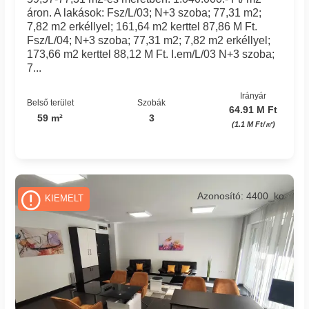
áron. A lakások: Fsz/L/03; N+3 szoba; 77,31 m2;
7,82 m2 erkéllyel; 161,64 m2 kerttel 87,86 M Ft.
Fsz/L/04; N+3 szoba; 77,31 m2; 7,82 m2 erkéllyel;
173,66 m2 kerttel 88,12 M Ft. I.em/L/03 N+3 szoba;
7...
Irányár
Belső terület
Szobák
64.91 M Ft
59 m²
3
(1.1 M Ft/㎡)
Azonosító: 4400_ko
KIEMELT