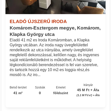
ELADÓ ÚJSZERŰ IRODA
Komárom-Esztergom megye, Komárom,
Klapka György utca
Eladó 41 m2 es Iroda Komáromban, a Klapka
György utcában. Az iroda nagy üvegfelülettel
rendelkezik az utca irányába, amely üvegfelület
megfelelő dekorozással, kellően nagy, és ingyenes
saját reklámfelületként is működhet. A helyiség
légkondícionáló berendezéssel is fel van szerelve,
és tartozik hozzá egy 10 m2-es loggia rész,és
mosdó is. Az iro...
Irányár
Belső terület
Szobák
Emelet
45 M Ft + Áfa
41 m²
0
földszint
(1.1 M Ft/㎡) + Áfa