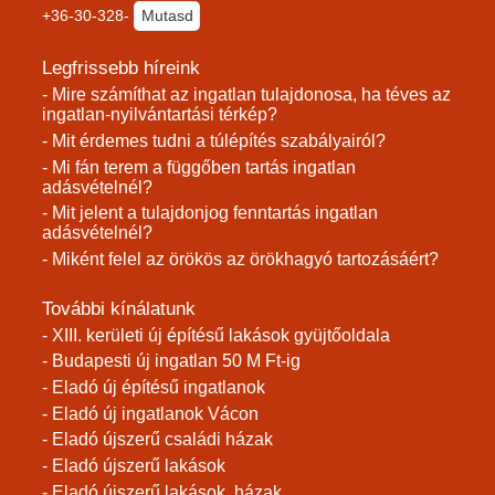
+36-30-328-
Mutasd
Legfrissebb híreink
- Mire számíthat az ingatlan tulajdonosa, ha téves az
ingatlan-nyilvántartási térkép?
- Mit érdemes tudni a túlépítés szabályairól?
- Mi fán terem a függőben tartás ingatlan
adásvételnél?
- Mit jelent a tulajdonjog fenntartás ingatlan
adásvételnél?
- Miként felel az örökös az örökhagyó tartozásáért?
További kínálatunk
- XIII. kerületi új építésű lakások gyüjtőoldala
- Budapesti új ingatlan 50 M Ft-ig
- Eladó új építésű ingatlanok
- Eladó új ingatlanok Vácon
- Eladó újszerű családi házak
- Eladó újszerű lakások
- Eladó újszerű lakások, házak