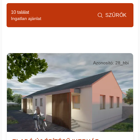
10 találat
SZŰRŐK

Ingatlan ajánlat
Azonosító: 28_hbi