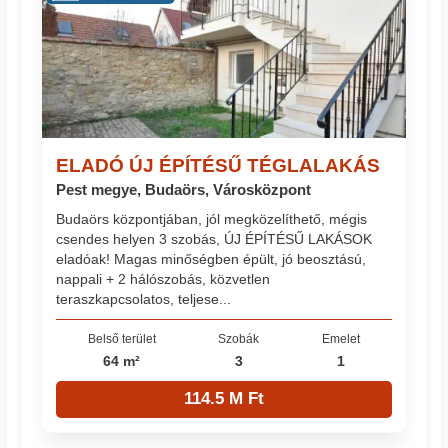
ELADÓ ÚJ ÉPÍTÉSŰ TÉGLALAKÁS
Pest megye, Budaörs, Városközpont
Budaörs központjában, jól megközelíthető, mégis
csendes helyen 3 szobás, ÚJ ÉPÍTÉSŰ LAKÁSOK
eladóak! Magas minőségben épült, jó beosztású,
nappali + 2 hálószobás, közvetlen
teraszkapcsolatos, teljese...
Belső terület
Szobák
Emelet
64 m²
3
1
114.5 M Ft