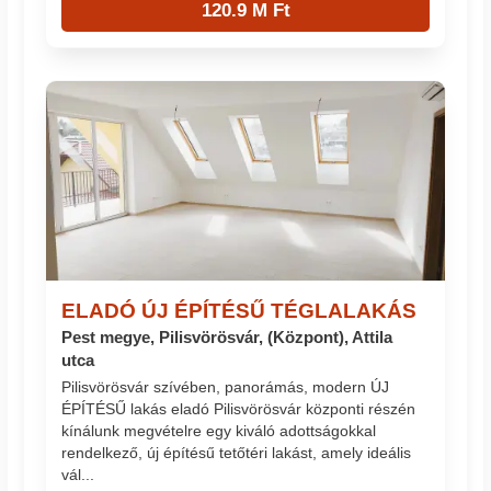
120.9 M Ft
ELADÓ ÚJ ÉPÍTÉSŰ TÉGLALAKÁS
Pest megye, Pilisvörösvár, (Központ), Attila
utca
Pilisvörösvár szívében, panorámás, modern ÚJ
ÉPÍTÉSŰ lakás eladó Pilisvörösvár központi részén
kínálunk megvételre egy kiváló adottságokkal
rendelkező, új építésű tetőtéri lakást, amely ideális
vál...