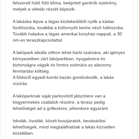
felszerelt hűtő fűtő klíma, beépített gardrób szekrény,
melyek a vételár részét képezik.
A lakásba lépve a tágas közlekedőből nyílik a kádas
fürdőszoba, továbbá a különnyíló kertre néző hálószoba.
Tovább haladva a tágas amerikai konyhás nappali, a 30
nm-es teraszkapcsolattal.
A lakópark ideális otthon lehet bárki számára, aki igényes
környezetben zárt lakóparkban, nyugalomra és
biztonságra vágyik és fontos számára az alacsony
fenntartási költség.
A fűtésről egyedi kombi kazán gondoskodik, a lakás
vízórás.
A lakóparknak saját parkosított játszótere van a
kisgyermekes családok részére, a terasz pedig
lehetőséget ad a grillezésre, pihenésre egyaránt.
Iskolák, óvodák, közeli buszjáratok, bevásárlási
lehetőségek, mind megtalálhatóak a lakás közvetlen
közelében.