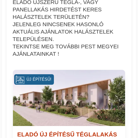
ELADÓ ÚJSZERŰ TÉGLA-, VAGY
PANELLAKÁS HIRDETÉST KERES
HALÁSZTELEK TERÜLETÉN?
JELENLEG NINCSENEK HASONLÓ
AKTUÁLIS AJÁNLATOK HALÁSZTELEK
TELEPÜLÉSEN.
TEKINTSE MEG TOVÁBBI PEST MEGYEI
AJÁNLATAINKAT !
ÚJ ÉPÍTÉSŰ!
ELADÓ ÚJ ÉPÍTÉSŰ TÉGLALAKÁS