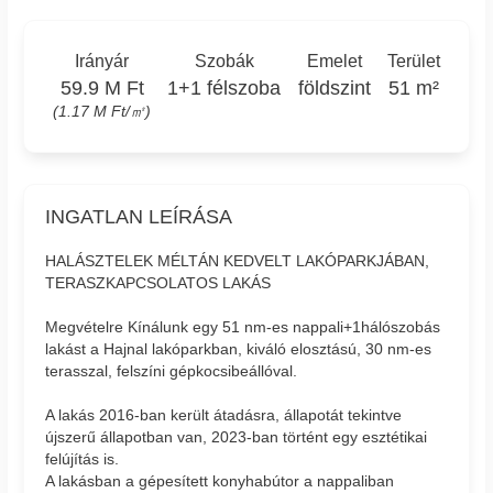
Irányár
Szobák
Emelet
Terület
59.9 M Ft
1+1 félszoba
földszint
51 m²
(1.17 M Ft/㎡)
INGATLAN LEÍRÁSA
HALÁSZTELEK MÉLTÁN KEDVELT LAKÓPARKJÁBAN,
TERASZKAPCSOLATOS LAKÁS
Megvételre Kínálunk egy 51 nm-es nappali+1hálószobás
lakást a Hajnal lakóparkban, kiváló elosztású, 30 nm-es
terasszal, felszíni gépkocsibeállóval.
A lakás 2016-ban került átadásra, állapotát tekintve
újszerű állapotban van, 2023-ban történt egy esztétikai
felújítás is.
A lakásban a gépesített konyhabútor a nappaliban