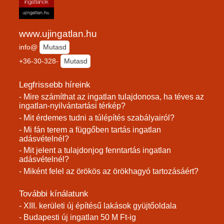
www.ujingatlan.hu
info@
Mutasd
+36-30-328-
Mutasd
Legfrissebb híreink
- Mire számíthat az ingatlan tulajdonosa, ha téves az
ingatlan-nyilvántartási térkép?
- Mit érdemes tudni a túlépítés szabályairól?
- Mi fán terem a függőben tartás ingatlan
adásvételnél?
- Mit jelent a tulajdonjog fenntartás ingatlan
adásvételnél?
- Miként felel az örökös az örökhagyó tartozásáért?
További kínálatunk
- XIII. kerületi új építésű lakások gyüjtőoldala
- Budapesti új ingatlan 50 M Ft-ig