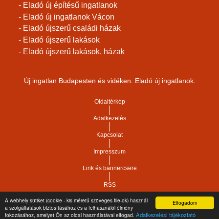
- Eladó új építésű ingatlanok
- Eladó új ingatlanok Vácon
- Eladó újszerű családi házak
- Eladó újszerű lakások
- Eladó újszerű lakások, házak
Új ingatlan Budapesten és vidéken. Eladó új ingatlanok.
Oldaltérkép
Adatkezelés
Kapcsolat
Impresszum
Link és bannercsere
RSS
A webhely sütiket (cookie - kis méretű szöveges file-ok) használ
Elfogadom
Vár-Köz Kft. - Ingatlan nyilvántartó, ügyviteli és
a szolgáltatások biztosításához és a felhasználói élmény
Copyright © 2021.
Adatkezelési tájékoztató
fokozásához, amelyet Ön az oldal használatával elfogad.
adminisztrációs szoftver