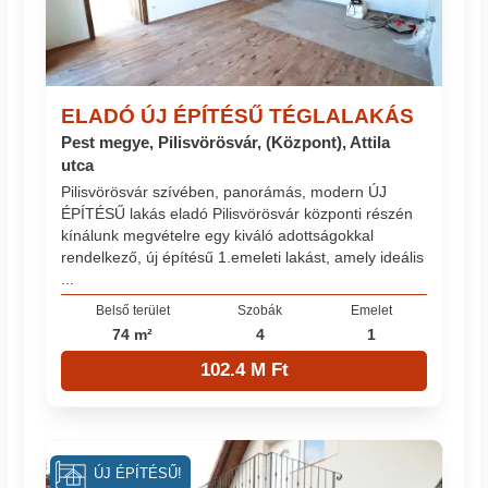
ELADÓ ÚJ ÉPÍTÉSŰ TÉGLALAKÁS
Pest megye, Pilisvörösvár, (Központ), Attila
utca
Pilisvörösvár szívében, panorámás, modern ÚJ
ÉPÍTÉSŰ lakás eladó Pilisvörösvár központi részén
kínálunk megvételre egy kiváló adottságokkal
rendelkező, új építésű 1.emeleti lakást, amely ideális
...
Belső terület
Szobák
Emelet
74 m²
4
1
102.4 M Ft
ÚJ ÉPÍTÉSŰ!