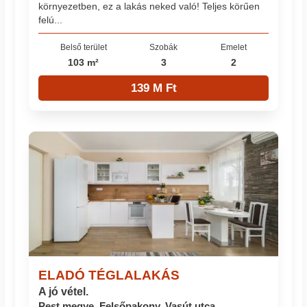
környezetben, ez a lakás neked való! Teljes körűen
felú...
Belső terület
Szobák
Emelet
103 m²
3
2
139 M Ft
ELADÓ TÉGLALAKÁS
A jó vétel.
Pest megye, Felsőpakony, Vasút utca