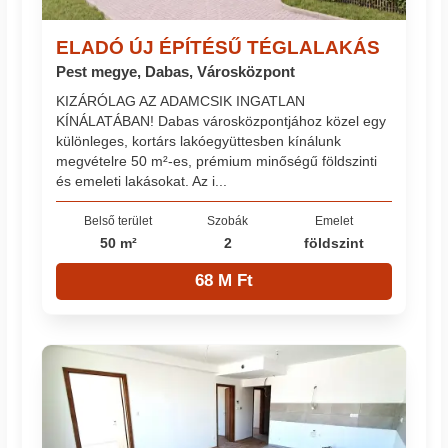
ELADÓ ÚJ ÉPÍTÉSŰ TÉGLALAKÁS
Pest megye, Dabas, Városközpont
KIZÁRÓLAG AZ ADAMCSIK INGATLAN
KÍNÁLATÁBAN! Dabas városközpontjához közel egy
különleges, kortárs lakóegyüttesben kínálunk
megvételre 50 m²-es, prémium minőségű földszinti
és emeleti lakásokat. Az i...
Belső terület
Szobák
Emelet
50 m²
2
földszint
68 M Ft