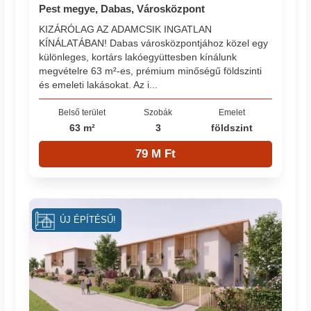
Pest megye, Dabas, Városközpont
KIZÁRÓLAG AZ ADAMCSIK INGATLAN
KÍNÁLATÁBAN! Dabas városközpontjához közel egy
különleges, kortárs lakóegyüttesben kínálunk
megvételre 63 m²-es, prémium minőségű földszinti
és emeleti lakásokat. Az i...
Belső terület
Szobák
Emelet
63 m²
3
földszint
79 M Ft
ÚJ ÉPÍTÉSŰ!