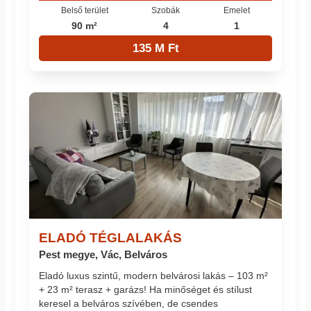
Belső terület
Szobák
Emelet
90 m²
4
1
135 M Ft
ELADÓ TÉGLALAKÁS
Pest megye, Vác, Belváros
Eladó luxus szintű, modern belvárosi lakás – 103 m²
+ 23 m² terasz + garázs! Ha minőséget és stílust
keresel a belváros szívében, de csendes