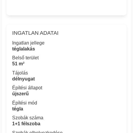
INGATLAN ADATAI
Ingatlan jellege
téglalakás
Belső terület
51 m²
Tájolás
délnyugat
Építési állapot
újszerű
Építési mód
tégla
Szobák száma
1+1 félszoba
Szobák elhelyezkedése