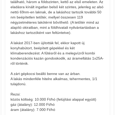
található, három a földszinten, kettő az első emeleten. Az
eladásra kínált ingatlan belső két szintes, jelenleg az alsó
nettó 69nm-en laknak, de a lakáshoz tartozik további 50
nm beépítetlen tetőtér, mellyel összesen 119
négyzetméteres lakótérré bővíthető. (A tetőtér mind az
alapító okiratban, mint a földhivatali nyilvántartásban a
lakáshoz tartozóként van feltüntetve).
A lakást 2017-ben újították fel, ekkor kapott új
konyhabútort, beépített gépekkel és két
klímaberendezést. A fűtésről és a melegvízről kombi
kondenzációs kazán gondoskodik, az áramellátás 1x25A-
ről történik.
A zárt gépkocsi beálló benne van az árban.
A lakás mindenféle hitelre alkalmas, tehermentes, 1/1
tulajdonú.
Rezsi:
közös költség: 10.000 Ft/hó (felújítási alappal együtt)
gáz (átalány): 12.000 Ft/hó
áram (átalány): 7.000 Ft/hó