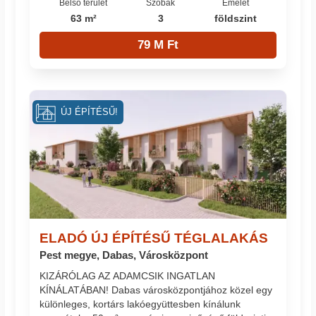
Belső terület
Szobák
Emelet
63 m²
3
földszint
79 M Ft
ÚJ ÉPÍTÉSŰ!
ELADÓ ÚJ ÉPÍTÉSŰ TÉGLALAKÁS
Pest megye, Dabas, Városközpont
KIZÁRÓLAG AZ ADAMCSIK INGATLAN
KÍNÁLATÁBAN! Dabas városközpontjához közel egy
különleges, kortárs lakóegyüttesben kínálunk