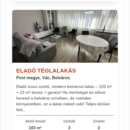
ELADÓ TÉGLALAKÁS
Pest megye, Vác, Belváros
Eladó luxus szintű, modern belvárosi lakás – 103 m²
+ 23 m² terasz + garázs! Ha minőséget és stílust
keresel a belváros szívében, de csendes
környezetben, ez a lakás neked való! Teljes körűen
felú...
Belső terület
Szobák
Emelet
103 m²
3
2