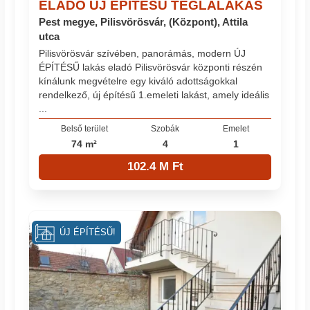
ELADÓ ÚJ ÉPÍTÉSŰ TÉGLALAKÁS
Pest megye, Pilisvörösvár, (Központ), Attila
utca
Pilisvörösvár szívében, panorámás, modern ÚJ
ÉPÍTÉSŰ lakás eladó Pilisvörösvár központi részén
kínálunk megvételre egy kiváló adottságokkal
rendelkező, új építésű 1.emeleti lakást, amely ideális
...
Belső terület
Szobák
Emelet
74 m²
4
1
102.4 M Ft
ÚJ ÉPÍTÉSŰ!