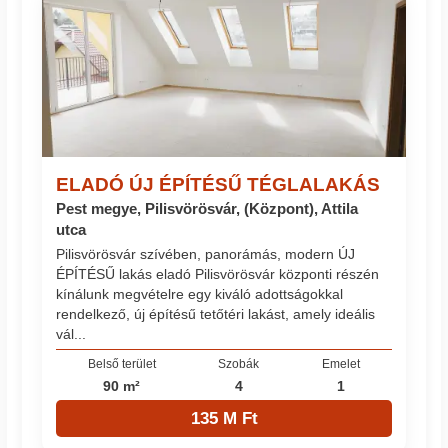
ELADÓ ÚJ ÉPÍTÉSŰ TÉGLALAKÁS
Pest megye, Pilisvörösvár, (Központ), Attila
utca
Pilisvörösvár szívében, panorámás, modern ÚJ
ÉPÍTÉSŰ lakás eladó Pilisvörösvár központi részén
kínálunk megvételre egy kiváló adottságokkal
rendelkező, új építésű tetőtéri lakást, amely ideális
vál...
Belső terület
Szobák
Emelet
90 m²
4
1
135 M Ft