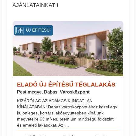
AJÁNLATAINKAT !
ÚJ ÉPÍTÉSŰ!
ELADÓ ÚJ ÉPÍTÉSŰ TÉGLALAKÁS
Pest megye, Dabas, Városközpont
KIZÁRÓLAG AZ ADAMCSIK INGATLAN
KÍNÁLATÁBAN! Dabas városközpontjához közel egy
különleges, kortárs lakóegyüttesben kínálunk
megvételre 63 m²-es, prémium minőségű földszinti
és emeleti lakásokat. Az i...