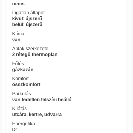
nincs
Ingatlan állapot
kívül: újszerű
belül: újszerű
Klíma
van
Ablak szerkezete
2 rétegű thermoplan
Fűtés
gázkazán
Komfort
összkomfort
Parkolás
van fedetlen felszíni beálló
Kilátás
utcára, kertre, udvarra
Energetika
D: