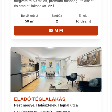
megvételre 50 m²-es, prémium minőségű földszinti
és emeleti lakásokat. Az i...
Belső terület
Szobák
Emelet
50 m²
2
földszint
68 M Ft
ELADÓ TÉGLALAKÁS
Pest megye, Halásztelek, Hajnal utca