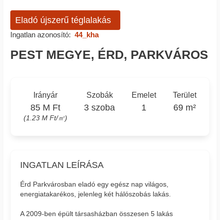
Eladó újszerű téglalakás
Ingatlan azonosító:
44_kha
PEST MEGYE, ÉRD, PARKVÁROS
Irányár
Szobák
Emelet
Terület
85 M Ft
3 szoba
1
69 m²
(1.23 M Ft/㎡)
INGATLAN LEÍRÁSA
Érd Parkvárosban eladó egy egész nap világos,
energiatakarékos, jelenleg két hálószobás lakás.
A 2009-ben épült társasházban összesen 5 lakás