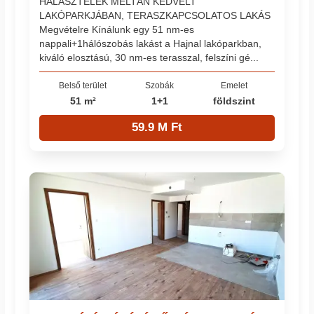
HALÁSZTELEK MÉLTÁN KEDVELT
LAKÓPARKJÁBAN, TERASZKAPCSOLATOS LAKÁS
Megvételre Kínálunk egy 51 nm-es
nappali+1hálószobás lakást a Hajnal lakóparkban,
kiváló elosztású, 30 nm-es terasszal, felszíni gé...
Belső terület
Szobák
Emelet
51 m²
1+1
földszint
59.9 M Ft