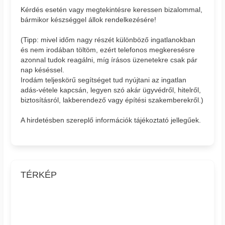
Kérdés esetén vagy megtekintésre keressen bizalommal,
bármikor készséggel állok rendelkezésére!
(Tipp: mivel időm nagy részét különböző ingatlanokban
és nem irodában töltöm, ezért telefonos megkeresésre
azonnal tudok reagálni, míg írásos üzenetekre csak pár
nap késéssel.
Irodám teljeskörű segítséget tud nyújtani az ingatlan
adás-vétele kapcsán, legyen szó akár ügyvédről, hitelről,
biztosításról, lakberendező vagy építési szakemberekről.)
A hirdetésben szereplő információk tájékoztató jellegűek.
TÉRKÉP