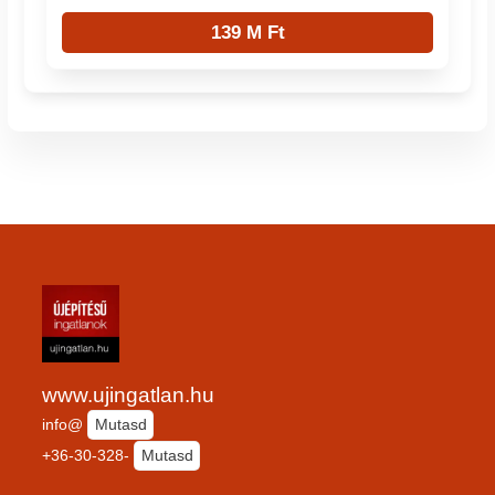
139 M Ft
www.ujingatlan.hu
info@
Mutasd
+36-30-328-
Mutasd