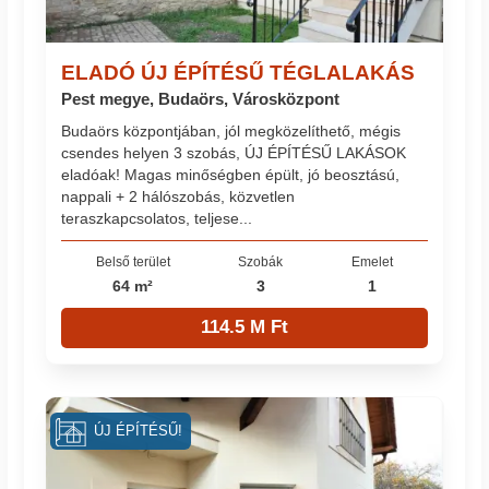
ELADÓ ÚJ ÉPÍTÉSŰ TÉGLALAKÁS
Pest megye, Budaörs, Városközpont
Budaörs központjában, jól megközelíthető, mégis
csendes helyen 3 szobás, ÚJ ÉPÍTÉSŰ LAKÁSOK
eladóak! Magas minőségben épült, jó beosztású,
nappali + 2 hálószobás, közvetlen
teraszkapcsolatos, teljese...
Belső terület
Szobák
Emelet
64 m²
3
1
114.5 M Ft
ÚJ ÉPÍTÉSŰ!