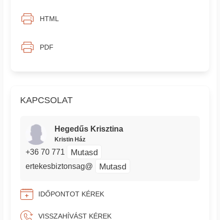
HTML
PDF
KAPCSOLAT
Hegedűs Krisztina
Kristin Ház
Mutasd
+36 70 771
Mutasd
ertekesbiztonsag@
IDŐPONTOT KÉREK
VISSZAHÍVÁST KÉREK