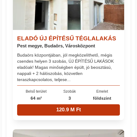
ELADÓ ÚJ ÉPÍTÉSŰ TÉGLALAKÁS
Pest megye, Budaörs, Városközpont
Budaörs központjában, jól megközelíthető, mégis
csendes helyen 3 szobás, ÚJ ÉPÍTÉSŰ LAKÁSOK
eladóak! Magas minőségben épült, jó beosztású,
nappali + 2 hálószobás, közvetlen
teraszkapcsolatos, teljese...
Belső terület
Szobák
Emelet
64 m²
3
földszint
120.9 M Ft