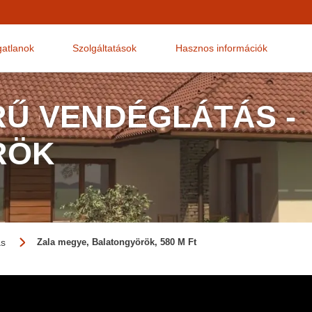
gatlanok
Szolgáltatások
Hasznos információk
RŰ VENDÉGLÁTÁS -
RÖK
ás
Zala megye, Balatongyörök, 580 M Ft