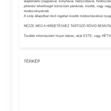
alapterületű (nappalival, konyhával, hálószobával, fürdőszo
pihenési lehetőséget biztosítani pároknak, kisebb, vagy n
rendezvényeknek.
A szép állapotban lévő ingatlan kisebb módosításokkal nyug
NÉZZE MEG A HIRDETÉSHEZ TARTOZÓ RÖVID BEMUTA
További információért hívjon bátran, akár ESTE, vagy HÉT
TÉRKÉP