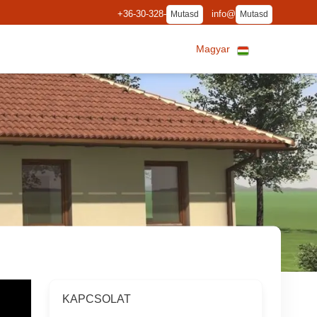
+36-30-328-
info@
Mutasd
Mutasd
Magyar
KAPCSOLAT