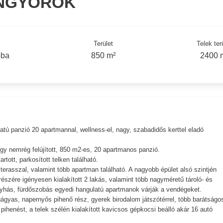
ONGYÖRÖK
Terület
Telek ter
oba
850 m²
2400 
atú panzió 20 apartmannal, wellness-el, nagy, szabadidős kerttel eladó
egy nemrég felújított, 850 m2-es, 20 apartmanos panzió.
tott, parkosított telken található.
terasszal, valamint több apartman található. A nagyobb épület alsó szintjén
részére igényesen kialakított 2 lakás, valamint több nagyméretű tároló- és
onyhás, fürdőszobás egyedi hangulatú apartmanok várják a vendégeket.
ágyas, napernyős pihenő rész, gyerek birodalom játszótérrel, több barátságo
a pihenést, a telek szélén kialakított kavicsos gépkocsi beálló akár 16 autó