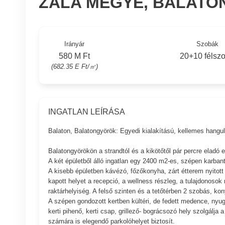
ZALA MEGYE, BALAT
Irányár
Szobák
580 M Ft
20+10 félsz
(682.35 E Ft/㎡)
INGATLAN LEÍRÁSA
Balaton, Balatongyörök: Egyedi kialakítású, kellemes hangul
Balatongyörökön a strandtól és a kikötőtől pár percre eladó 
A két épületből álló ingatlan egy 2400 m2-es, szépen karbantar
A kisebb épületben kávézó, főzőkonyha, zárt étterem nyitott 
kapott helyet a recepció, a wellness részleg, a tulajdonosok 
raktárhelyiség. A felső szinten és a tetőtérben 2 szobás, k
A szépen gondozott kertben kültéri, de fedett medence, nyug
kerti pihenő, kerti csap, grillező- bográcsozó hely szolgálja 
számára is elegendő parkolóhelyet biztosít.