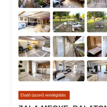
Eladó újszerű vendéglátás