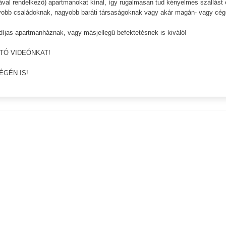
bával rendelkező) apartmanokat kínál, így rugalmasan tud kényelmes szállást 
agyobb családoknak, nagyobb baráti társaságoknak vagy akár magán- vagy cé
díjas apartmanháznak, vagy másjellegű befektetésnek is kiváló!
TÓ VIDEÓNKAT!
VÉGÉN IS!