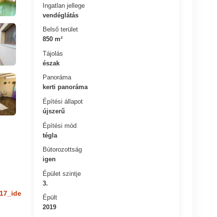
Ingatlan jellege
vendéglátás
Belső terület
850 m²
Tájolás
észak
Panoráma
kerti panoráma
Építési állapot
újszerű
Építési mód
tégla
Bútorozottság
igen
Épület szintje
3.
17_ide
Épült
2019