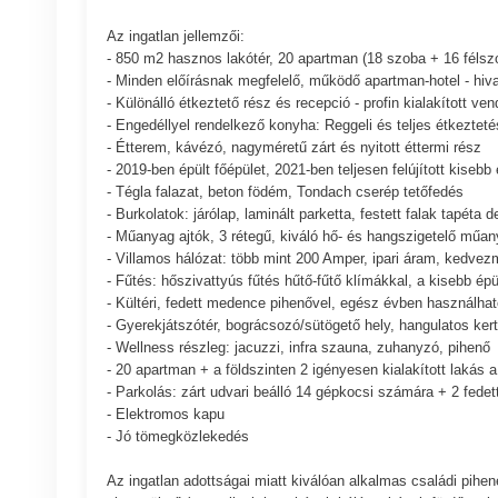
Az ingatlan jellemzői:
- 850 m2 hasznos lakótér, 20 apartman (18 szoba + 16 félsz
- Minden előírásnak megfelelő, működő apartman-hotel - hiva
- Különálló étkeztető rész és recepció - profin kialakított v
- Engedéllyel rendelkező konyha: Reggeli és teljes étkeztet
- Étterem, kávézó, nagyméretű zárt és nyitott éttermi rész
- 2019-ben épült főépület, 2021-ben teljesen felújított kisebb 
- Tégla falazat, beton födém, Tondach cserép tetőfedés
- Burkolatok: járólap, laminált parketta, festett falak tapéta 
- Műanyag ajtók, 3 rétegű, kiváló hő- és hangszigetelő műan
- Villamos hálózat: több mint 200 Amper, ipari áram, kedvezm
- Fűtés: hőszivattyús fűtés hűtő-fűtő klímákkal, a kisebb ép
- Kültéri, fedett medence pihenővel, egész évben használhat
- Gyerekjátszótér, bográcsozó/sütögető hely, hangulatos ker
- Wellness részleg: jacuzzi, infra szauna, zuhanyzó, pihenő
- 20 apartman + a földszinten 2 igényesen kialakított lakás 
- Parkolás: zárt udvari beálló 14 gépkocsi számára + 2 fedett
- Elektromos kapu
- Jó tömegközlekedés
Az ingatlan adottságai miatt kiválóan alkalmas családi pih