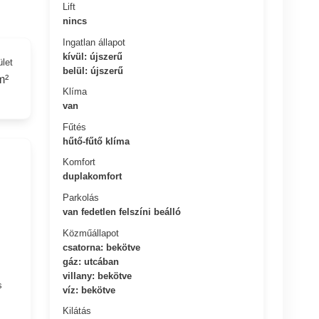
Lift
nincs
Ingatlan állapot
kívül: újszerű
ület
belül: újszerű
m²
Klíma
van
Fűtés
hűtő-fűtő klíma
Komfort
duplakomfort
Parkolás
van fedetlen felszíni beálló
Közműállapot
csatorna: bekötve
gáz: utcában
villany: bekötve
s
víz: bekötve
Kilátás