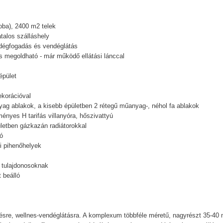
oba), 2400 m2 telek
talos szálláshely
endégfogadás és vendéglátás
és megoldható - már működő ellátási lánccal
épület
dekorációval
yag ablakok, a kisebb épületben 2 rétegű műanyag-, néhol fa ablakok
ényes H tarifás villanyóra, hőszivattyú
ületben gázkazán radiátorokkal
ó
ti pihenőhelyek
a tulajdonosoknak
 beálló
enésre, wellnes-vendéglátásra. A komplexum többféle méretű, nagyrészt 35-40