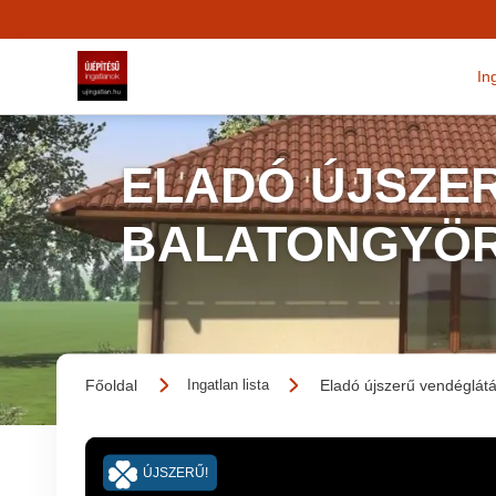
In
ELADÓ ÚJSZE
BALATONGYÖ
Főoldal
Eladó újszerű vendéglát
Ingatlan lista
ÚJSZERŰ!