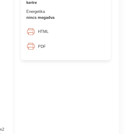
kertre
Energetika
nincs megadva
HTML
PDF
 m2